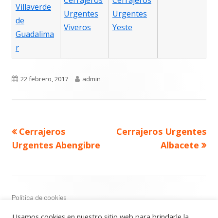
Cerrajeros
Cerrajeros
Villaverde
Urgentes
Urgentes
de
Viveros
Yeste
Guadalima
r
Publicado
Autor
22 febrero, 2017
admin
el
Navegación
Artículo
Artículo
Cerrajeros
Cerrajeros Urgentes
de
anterior
siguiente
entradas
Urgentes Abengibre
Albacete
Contenido
del
Footer
Política de cookies
Política de privacidad
Usamos cookies en nuestro sitio web para brindarle la
Aviso Legal