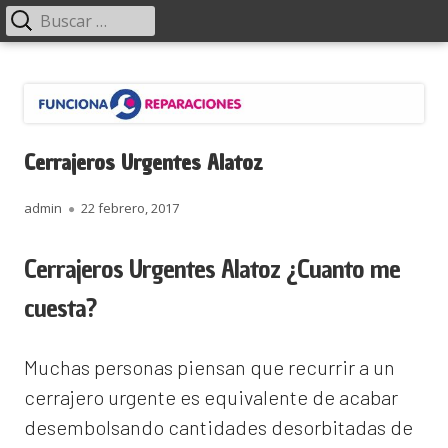
Menú
Buscar:
principal
Saltar
Funciona Reparaciones
al
contenido
Cerrajeros Urgentes Alatoz
Autor
Publicado
admin
22 febrero, 2017
el
Cerrajeros Urgentes Alatoz ¿Cuanto me
cuesta?
Muchas personas piensan que recurrir a un
cerrajero urgente es equivalente de acabar
desembolsando cantidades desorbitadas de