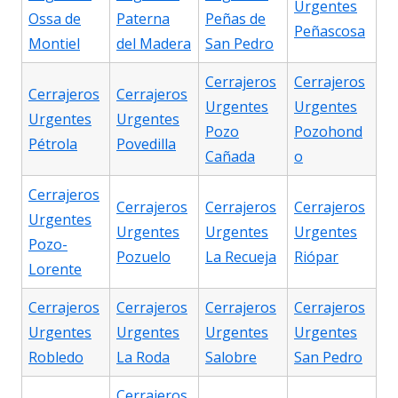
Urgentes
Ossa de
Paterna
Peñas de
Peñascosa
Montiel
del Madera
San Pedro
Cerrajeros
Cerrajeros
Cerrajeros
Cerrajeros
Urgentes
Urgentes
Urgentes
Urgentes
Pozo
Pozohond
Pétrola
Povedilla
Cañada
o
Cerrajeros
Cerrajeros
Cerrajeros
Cerrajeros
Urgentes
Urgentes
Urgentes
Urgentes
Pozo-
Pozuelo
La Recueja
Riópar
Lorente
Cerrajeros
Cerrajeros
Cerrajeros
Cerrajeros
Urgentes
Urgentes
Urgentes
Urgentes
Robledo
La Roda
Salobre
San Pedro
Cerrajeros