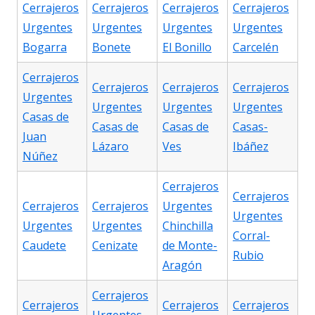
Cerrajeros
Cerrajeros
Cerrajeros
Cerrajeros
Urgentes
Urgentes
Urgentes
Urgentes
Bogarra
Bonete
El Bonillo
Carcelén
Cerrajeros
Cerrajeros
Cerrajeros
Cerrajeros
Urgentes
Urgentes
Urgentes
Urgentes
Casas de
Casas de
Casas de
Casas-
Juan
Lázaro
Ves
Ibáñez
Núñez
Cerrajeros
Cerrajeros
Cerrajeros
Cerrajeros
Urgentes
Urgentes
Urgentes
Urgentes
Chinchilla
Corral-
Caudete
Cenizate
de Monte-
Rubio
Aragón
Cerrajeros
Cerrajeros
Cerrajeros
Cerrajeros