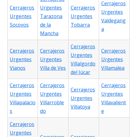
Cerrajeros
Cerrajeros
Urgentes
Cerrajeros
Urgentes
Urgentes
Tarazona
Urgentes
Valdegang
Socovos
de la
Tobarra
a
Mancha
Cerrajeros
Cerrajeros
Cerrajeros
Cerrajeros
Urgentes
Urgentes
Urgentes
Urgentes
Villalgordo
Vianos
Villa de Ves
Villamalea
del Júcar
Cerrajeros
Cerrajeros
Cerrajeros
Cerrajeros
Urgentes
Urgentes
Urgentes
Urgentes
Villapalacio
Villarroble
Villavalient
Villatoya
s
do
e
Cerrajeros
Urgentes