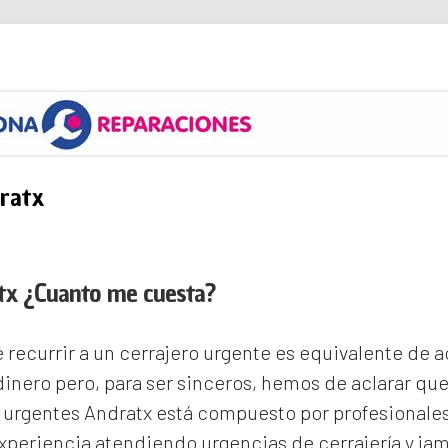
s
ratx
tx ¿Cuanto me cuesta?
recurrir a un cerrajero urgente es equivalente de
inero pero, para ser sinceros, hemos de aclarar qu
 urgentes Andratx
está compuesto por profesionales
periencia atendiendo urgencias de cerrajería y ja