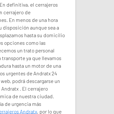
n definitiva, el
cerrajeros
n cerrajero de
nes. En menos de una hora
su disposición aunque sea a
splazamos hasta su domicilio
les opciones como las
recemos un trato personal
n transporte ya que llevamos
radura hasta un motor de una
os urgentes de Andratx 24
ra web, podrá descargarse un
e Andratx
. El
cerrajero
nómica de nuestra ciudad.
ría de urgencia
más
errajeros Andratx
, por lo que