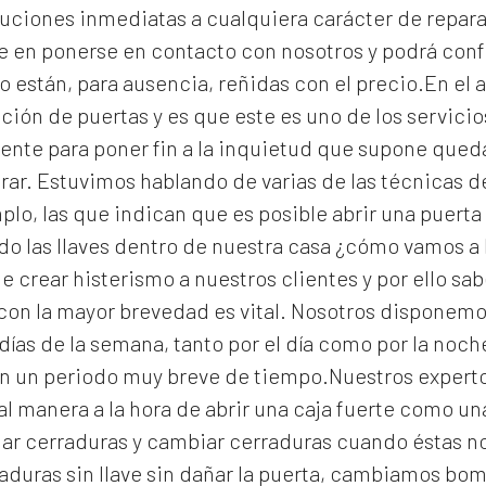
uciones inmediatas a cualquiera carácter de reparac
e en ponerse en contacto con nosotros y podrá con
o están, para ausencia, reñidas con el precio.En el a
ción de puertas y es que este es uno de los servic
gente para poner fin a la inquietud que supone que
rar. Estuvimos hablando de varias de las técnicas 
lo, las que indican que es posible abrir una puerta 
 las llaves dentro de nuestra casa ¿cómo vamos a 
e crear histerismo a nuestros clientes y por ello s
con la mayor brevedad es vital. Nosotros disponemo
días de la semana, tanto por el día como por la noc
en un periodo muy breve de tiempo.Nuestros expert
al manera a la hora de abrir una caja fuerte como un
lar cerraduras y cambiar cerraduras cuando éstas n
aduras
sin llave sin dañar la puerta, cambiamos bomb