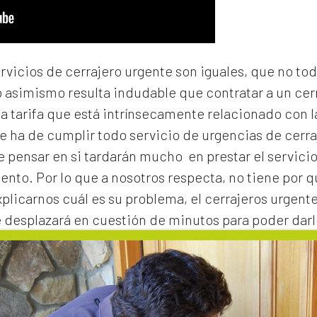
ervicios de cerrajero urgente son iguales, que no to
o asimismo resulta indudable que contratar a un
cer
na tarifa que está intrínsecamente relacionado con 
e ha de cumplir todo servicio de urgencias de cerraj
de pensar en si tardarán mucho en prestar el servicio
to. Por lo que a nosotros respecta, no tiene por 
xplicarnos cuál es su problema, el
cerrajeros urgent
e desplazará en cuestión de minutos para poder darl