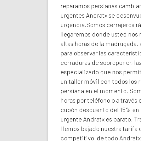
reparamos persianas cambiando
urgentes Andratx
se desenvue
urgencia.Somos cerrajeros rá
llegaremos donde usted nos
altas horas de la madrugada,
para observar las característ
cerraduras de sobreponer, las
especializado que nos permit
un taller móvil con todos los
persiana en el momento. So
horas por teléfono o a través
cupón descuento del 15% en 
urgente Andratx
es barato. T
Hemos bajado nuestra tarifa d
competitivo de todo Andratx