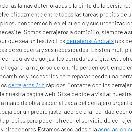
 las lamas deterioradas o la cinta de la persiana. E
lve eficazmente entre todas las tareas propias de u
pidos; conocemos bien el pueblo y sus urbanizacio
 necesite. Somos
cerrajeros a domicilio
, siempre a 
 aunque sea un festivo.Los
cerrajeros Andratx
nos de
icas de su puerta y sus necesidades. Existen múltip
 cerraduras de gorjas, las cerraduras digitales… of
e llegar a la mejor solución. No perdemos tiempo e
 recambios y accesorios para reparar desde una cer
mos
cerrajeros 24h
rápidos.Contacte con los cerrajer
 de nuestra página web. Si se decide a visitar nuest
la mano de obra especializada del
cerrajero urgent
rabaja por un precio justo, acorde a la realidad eco
e precios para poder ofrecer el servicio de
cerraje
 y alrededores.Estamos asociados a la
asociacion c