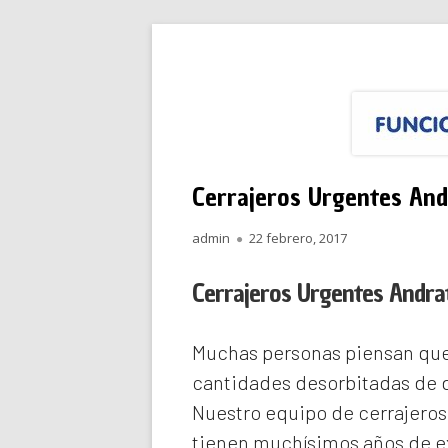
Saltar
Funciona Reparacione
Menú
al
principal
contenido
Cerrajeros Urgentes And
Autor
Publicado
admin
22 febrero, 2017
el
Cerrajeros Urgentes Andra
Muchas personas piensan que 
cantidades desorbitadas de d
Nuestro equipo de
cerrajeros
tienen muchísimos años de ex