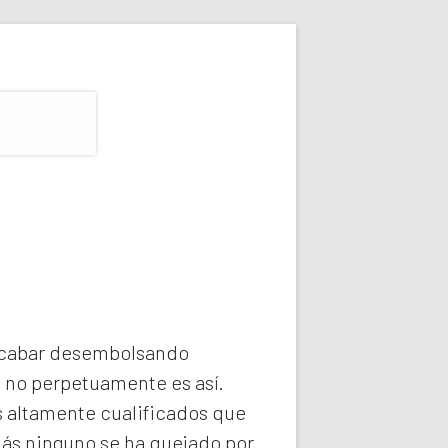
 acabar desembolsando
e no perpetuamente es así.
 altamente cualificados que
más ninguno se ha quejado por