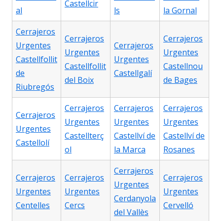
Castellcir
al
ls
la Gornal
Cerrajeros
Cerrajeros
Cerrajeros
Urgentes
Cerrajeros
Urgentes
Urgentes
Castellfollit
Urgentes
Castellfollit
Castellnou
de
Castellgalí
del Boix
de Bages
Riubregós
Cerrajeros
Cerrajeros
Cerrajeros
Cerrajeros
Urgentes
Urgentes
Urgentes
Urgentes
Castellterç
Castellví de
Castellví de
Castellolí
ol
la Marca
Rosanes
Cerrajeros
Cerrajeros
Cerrajeros
Cerrajeros
Urgentes
Urgentes
Urgentes
Urgentes
Cerdanyola
Centelles
Cercs
Cervelló
del Vallès