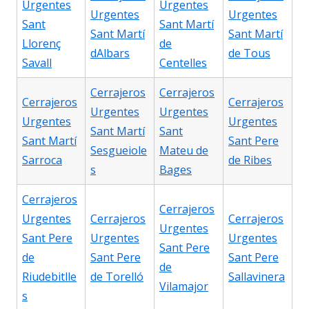
Urgentes
Urgentes
Urgentes
Urgentes
Sant
Sant Martí
Sant Martí
Sant Martí
Llorenç
de
dAlbars
de Tous
Savall
Centelles
Cerrajeros
Cerrajeros
Cerrajeros
Cerrajeros
Urgentes
Urgentes
Urgentes
Urgentes
Sant Martí
Sant
Sant Martí
Sant Pere
Sesgueiole
Mateu de
Sarroca
de Ribes
s
Bages
Cerrajeros
Cerrajeros
Urgentes
Cerrajeros
Cerrajeros
Urgentes
Sant Pere
Urgentes
Urgentes
Sant Pere
de
Sant Pere
Sant Pere
de
Riudebitlle
de Torelló
Sallavinera
Vilamajor
s