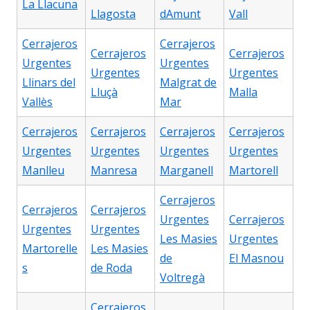
La Llacuna
Llagosta
dAmunt
Vall
Cerrajeros
Cerrajeros
Cerrajeros
Cerrajeros
Urgentes
Urgentes
Urgentes
Urgentes
Llinars del
Malgrat de
Lluçà
Malla
Vallès
Mar
Cerrajeros
Cerrajeros
Cerrajeros
Cerrajeros
Urgentes
Urgentes
Urgentes
Urgentes
Manlleu
Manresa
Marganell
Martorell
Cerrajeros
Cerrajeros
Cerrajeros
Urgentes
Cerrajeros
Urgentes
Urgentes
Les Masies
Urgentes
Martorelle
Les Masies
de
El Masnou
s
de Roda
Voltregà
Cerrajeros