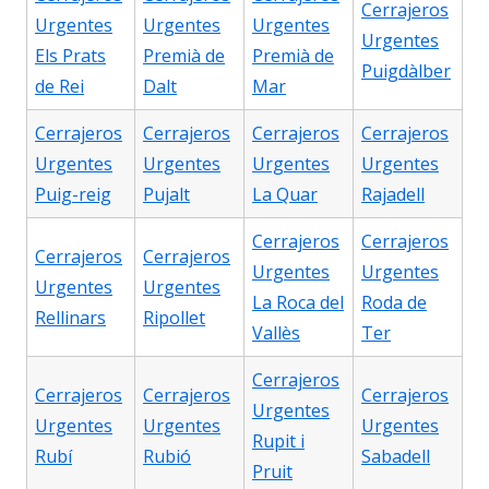
Cerrajeros
Urgentes
Urgentes
Urgentes
Urgentes
Els Prats
Premià de
Premià de
Puigdàlber
de Rei
Dalt
Mar
Cerrajeros
Cerrajeros
Cerrajeros
Cerrajeros
Urgentes
Urgentes
Urgentes
Urgentes
Puig-reig
Pujalt
La Quar
Rajadell
Cerrajeros
Cerrajeros
Cerrajeros
Cerrajeros
Urgentes
Urgentes
Urgentes
Urgentes
La Roca del
Roda de
Rellinars
Ripollet
Vallès
Ter
Cerrajeros
Cerrajeros
Cerrajeros
Cerrajeros
Urgentes
Urgentes
Urgentes
Urgentes
Rupit i
Rubí
Rubió
Sabadell
Pruit