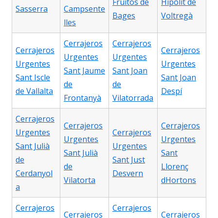
Fruitós de
Hipòlit de
Sasserra
Campsente
Bages
Voltregà
lles
Cerrajeros
Cerrajeros
Cerrajeros
Cerrajeros
Urgentes
Urgentes
Urgentes
Urgentes
Sant Jaume
Sant Joan
Sant Iscle
Sant Joan
de
de
de Vallalta
Despí
Frontanyà
Vilatorrada
Cerrajeros
Cerrajeros
Cerrajeros
Urgentes
Cerrajeros
Urgentes
Urgentes
Sant Julià
Urgentes
Sant Julià
Sant
de
Sant Just
de
Llorenç
Cerdanyol
Desvern
Vilatorta
dHortons
a
Cerrajeros
Cerrajeros
Cerrajeros
Cerrajeros