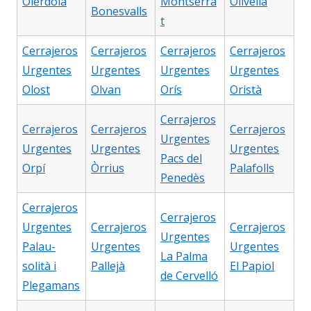
Olèrdola
Montserra
Olivella
Bonesvalls
t
Cerrajeros
Cerrajeros
Cerrajeros
Cerrajeros
Urgentes
Urgentes
Urgentes
Urgentes
Olost
Olvan
Orís
Oristà
Cerrajeros
Cerrajeros
Cerrajeros
Cerrajeros
Urgentes
Urgentes
Urgentes
Urgentes
Pacs del
Orpí
Òrrius
Palafolls
Penedès
Cerrajeros
Cerrajeros
Urgentes
Cerrajeros
Cerrajeros
Urgentes
Palau-
Urgentes
Urgentes
La Palma
solità i
Pallejà
El Papiol
de Cervelló
Plegamans