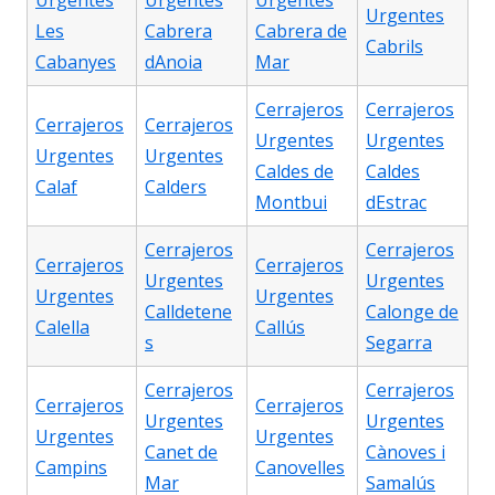
Urgentes
Urgentes
Urgentes
Urgentes
Les
Cabrera
Cabrera de
Cabrils
Cabanyes
dAnoia
Mar
Cerrajeros
Cerrajeros
Cerrajeros
Cerrajeros
Urgentes
Urgentes
Urgentes
Urgentes
Caldes de
Caldes
Calaf
Calders
Montbui
dEstrac
Cerrajeros
Cerrajeros
Cerrajeros
Cerrajeros
Urgentes
Urgentes
Urgentes
Urgentes
Calldetene
Calonge de
Calella
Callús
s
Segarra
Cerrajeros
Cerrajeros
Cerrajeros
Cerrajeros
Urgentes
Urgentes
Urgentes
Urgentes
Canet de
Cànoves i
Campins
Canovelles
Mar
Samalús