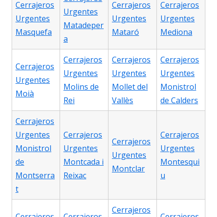
Cerrajeros
Cerrajeros
Cerrajeros
Urgentes
Urgentes
Urgentes
Urgentes
Matadeper
Masquefa
Mataró
Mediona
a
Cerrajeros
Cerrajeros
Cerrajeros
Cerrajeros
Urgentes
Urgentes
Urgentes
Urgentes
Molins de
Mollet del
Monistrol
Moià
Rei
Vallès
de Calders
Cerrajeros
Urgentes
Cerrajeros
Cerrajeros
Cerrajeros
Monistrol
Urgentes
Urgentes
Urgentes
de
Montcada i
Montesqui
Montclar
Montserra
Reixac
u
t
Cerrajeros
Cerrajeros
Cerrajeros
Cerrajeros