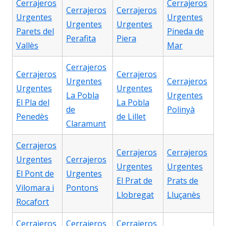
Cerrajeros
Cerrajeros
Cerrajeros
Cerrajeros
Urgentes
Urgentes
Urgentes
Urgentes
Parets del
Pineda de
Perafita
Piera
Vallès
Mar
Cerrajeros
Cerrajeros
Cerrajeros
Urgentes
Cerrajeros
Urgentes
Urgentes
La Pobla
Urgentes
El Pla del
La Pobla
de
Polinyà
Penedès
de Lillet
Claramunt
Cerrajeros
Cerrajeros
Cerrajeros
Urgentes
Cerrajeros
Urgentes
Urgentes
El Pont de
Urgentes
El Prat de
Prats de
Vilomara i
Pontons
Llobregat
Lluçanès
Rocafort
Cerrajeros
Cerrajeros
Cerrajeros