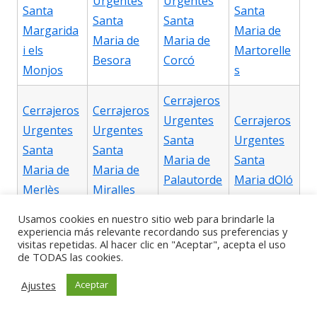
Urgentes
Urgentes
Santa
Santa
Santa
Santa
Margarida
Maria de
Maria de
Maria de
i els
Martorelle
Besora
Corcó
Monjos
s
Cerrajeros
Cerrajeros
Cerrajeros
Urgentes
Cerrajeros
Urgentes
Urgentes
Santa
Urgentes
Santa
Santa
Maria de
Santa
Maria de
Maria de
Palautorde
Maria dOló
Merlès
Miralles
ra
Usamos cookies en nuestro sitio web para brindarle la
Cerrajeros
experiencia más relevante recordando sus preferencias y
visitas repetidas. Al hacer clic en "Aceptar", acepta el uso
Urgentes
Cerrajeros
de TODAS las cookies.
Cerrajeros
Cerrajeros
Santa
Urgentes
Urgentes
Urgentes
Ajustes
Aceptar
Perpètua
Santa
Santpedor
Sentmenat
de
Susanna