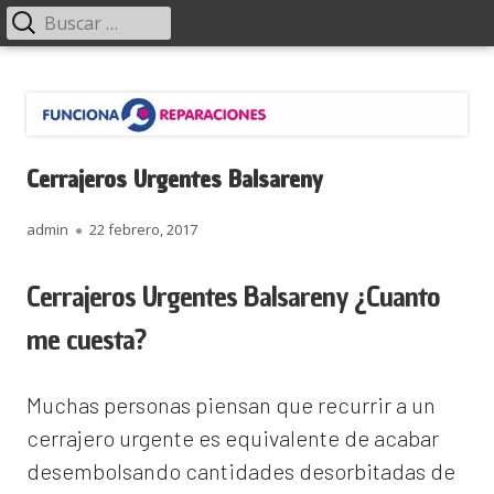
Menú
Buscar:
principal
Saltar
Funciona Reparaciones
al
contenido
Cerrajeros Urgentes Balsareny
Autor
Publicado
admin
22 febrero, 2017
el
Cerrajeros Urgentes Balsareny ¿Cuanto
me cuesta?
Muchas personas piensan que recurrir a un
cerrajero urgente es equivalente de acabar
desembolsando cantidades desorbitadas de