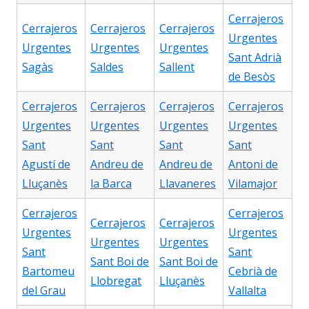
Cerrajeros
Cerrajeros
Cerrajeros
Cerrajeros
Urgentes
Urgentes
Urgentes
Urgentes
Sant Adrià
Sagàs
Saldes
Sallent
de Besòs
Cerrajeros
Cerrajeros
Cerrajeros
Cerrajeros
Urgentes
Urgentes
Urgentes
Urgentes
Sant
Sant
Sant
Sant
Agustí de
Andreu de
Andreu de
Antoni de
Lluçanès
la Barca
Llavaneres
Vilamajor
Cerrajeros
Cerrajeros
Cerrajeros
Cerrajeros
Urgentes
Urgentes
Urgentes
Urgentes
Sant
Sant
Sant Boi de
Sant Boi de
Bartomeu
Cebrià de
Llobregat
Lluçanès
del Grau
Vallalta