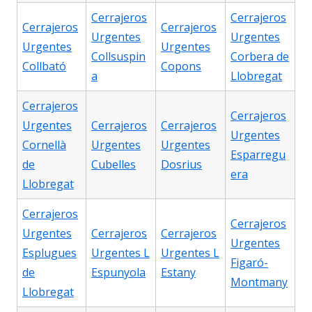
Cerrajeros
Cerrajeros
Cerrajeros
Cerrajeros
Urgentes
Urgentes
Urgentes
Urgentes
Collsuspin
Corbera de
Collbató
Copons
a
Llobregat
Cerrajeros
Cerrajeros
Urgentes
Cerrajeros
Cerrajeros
Urgentes
Cornellà
Urgentes
Urgentes
Esparregu
de
Cubelles
Dosrius
era
Llobregat
Cerrajeros
Cerrajeros
Urgentes
Cerrajeros
Cerrajeros
Urgentes
Esplugues
Urgentes L
Urgentes L
Figaró-
de
Espunyola
Estany
Montmany
Llobregat