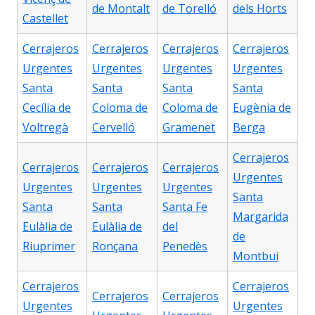
de Montalt
de Torelló
dels Horts
Castellet
Cerrajeros
Cerrajeros
Cerrajeros
Cerrajeros
Urgentes
Urgentes
Urgentes
Urgentes
Santa
Santa
Santa
Santa
Cecília de
Coloma de
Coloma de
Eugènia de
Voltregà
Cervelló
Gramenet
Berga
Cerrajeros
Cerrajeros
Cerrajeros
Cerrajeros
Urgentes
Urgentes
Urgentes
Urgentes
Santa
Santa
Santa
Santa Fe
Margarida
Eulàlia de
Eulàlia de
del
de
Riuprimer
Ronçana
Penedès
Montbui
Cerrajeros
Cerrajeros
Cerrajeros
Cerrajeros
Urgentes
Urgentes