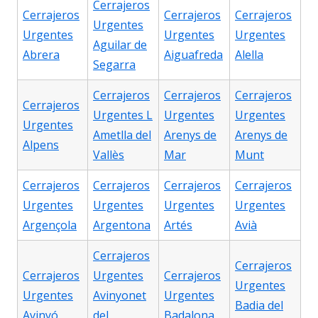
Cerrajeros
Cerrajeros
Cerrajeros
Cerrajeros
Urgentes
Urgentes
Urgentes
Urgentes
Aguilar de
Abrera
Aiguafreda
Alella
Segarra
Cerrajeros
Cerrajeros
Cerrajeros
Cerrajeros
Urgentes L
Urgentes
Urgentes
Urgentes
Ametlla del
Arenys de
Arenys de
Alpens
Vallès
Mar
Munt
Cerrajeros
Cerrajeros
Cerrajeros
Cerrajeros
Urgentes
Urgentes
Urgentes
Urgentes
Argençola
Argentona
Artés
Avià
Cerrajeros
Cerrajeros
Cerrajeros
Urgentes
Cerrajeros
Urgentes
Urgentes
Avinyonet
Urgentes
Badia del
Avinyó
del
Badalona