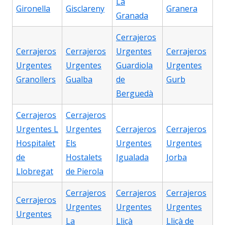
La
Gironella
Gisclareny
Granera
Granada
Cerrajeros
Cerrajeros
Cerrajeros
Urgentes
Cerrajeros
Urgentes
Urgentes
Guardiola
Urgentes
Granollers
Gualba
de
Gurb
Berguedà
Cerrajeros
Cerrajeros
Urgentes L
Urgentes
Cerrajeros
Cerrajeros
Hospitalet
Els
Urgentes
Urgentes
de
Hostalets
Igualada
Jorba
Llobregat
de Pierola
Cerrajeros
Cerrajeros
Cerrajeros
Cerrajeros
Urgentes
Urgentes
Urgentes
Urgentes
La
Lliçà
Lliçà de