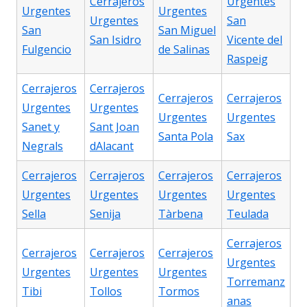
Cerrajeros
Urgentes
Urgentes
Urgentes
Urgentes
San
San
San Miguel
San Isidro
Vicente del
Fulgencio
de Salinas
Raspeig
Cerrajeros
Cerrajeros
Cerrajeros
Cerrajeros
Urgentes
Urgentes
Urgentes
Urgentes
Sanet y
Sant Joan
Santa Pola
Sax
Negrals
dAlacant
Cerrajeros
Cerrajeros
Cerrajeros
Cerrajeros
Urgentes
Urgentes
Urgentes
Urgentes
Sella
Senija
Tàrbena
Teulada
Cerrajeros
Cerrajeros
Cerrajeros
Cerrajeros
Urgentes
Urgentes
Urgentes
Urgentes
Torremanz
Tibi
Tollos
Tormos
anas