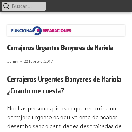
Menú
Buscar:
principal
Saltar
Funciona Reparaciones
al
contenido
Cerrajeros Urgentes Banyeres de Mariola
Autor
Publicado
admin
22 febrero, 2017
el
Cerrajeros Urgentes Banyeres de Mariola
¿Cuanto me cuesta?
Muchas personas piensan que recurrir a un
cerrajero urgente es equivalente de acabar
desembolsando cantidades desorbitadas de