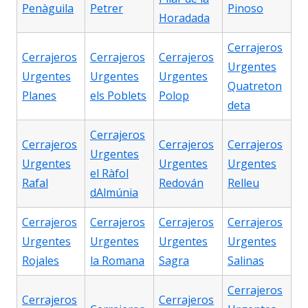
Penàguila
Petrer
Pinoso
Horadada
Cerrajeros
Cerrajeros
Cerrajeros
Cerrajeros
Urgentes
Urgentes
Urgentes
Urgentes
Quatreton
Planes
els Poblets
Polop
deta
Cerrajeros
Cerrajeros
Cerrajeros
Cerrajeros
Urgentes
Urgentes
Urgentes
Urgentes
el Ràfol
Rafal
Redován
Relleu
dAlmúnia
Cerrajeros
Cerrajeros
Cerrajeros
Cerrajeros
Urgentes
Urgentes
Urgentes
Urgentes
Rojales
la Romana
Sagra
Salinas
Cerrajeros
Cerrajeros
Cerrajeros