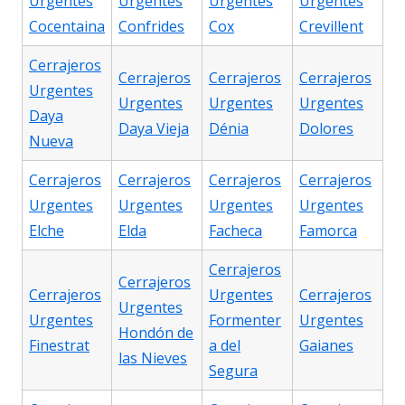
Urgentes
Urgentes
Urgentes
Urgentes
Cocentaina
Confrides
Cox
Crevillent
Cerrajeros
Cerrajeros
Cerrajeros
Cerrajeros
Urgentes
Urgentes
Urgentes
Urgentes
Daya
Daya Vieja
Dénia
Dolores
Nueva
Cerrajeros
Cerrajeros
Cerrajeros
Cerrajeros
Urgentes
Urgentes
Urgentes
Urgentes
Elche
Elda
Facheca
Famorca
Cerrajeros
Cerrajeros
Cerrajeros
Urgentes
Cerrajeros
Urgentes
Urgentes
Formenter
Urgentes
Hondón de
Finestrat
a del
Gaianes
las Nieves
Segura