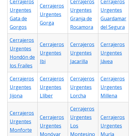
Cerrajeros
Cerrajeros
Cerrajeros
Cerrajeros
Urgentes
Urgentes
Urgentes
Urgentes
Gata de
Granja de
Guardamar
Gorga
Gorgos
Rocamora
del Segura
Cerrajeros
Cerrajeros
Cerrajeros
Cerrajeros
Urgentes
Urgentes
Urgentes
Urgentes
Hondón de
Ibi
Jacarilla
Jávea
los Frailes
Cerrajeros
Cerrajeros
Cerrajeros
Cerrajeros
Urgentes
Urgentes
Urgentes
Urgentes
Jijona
Llíber
Lorcha
Millena
Cerrajeros
Cerrajeros
Cerrajeros
Urgentes
Cerrajeros
Urgentes
Urgentes
Los
Urgentes
Monforte
Monóvar
Montesino
Murla