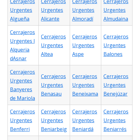
Cerrajeros
Cerrajeros
Cerrajeros
Cerrajeros
Urgentes
Urgentes
Urgentes
Urgentes
Algueña
Alicante
Almoradí
Almudaina
Cerrajeros
Cerrajeros
Cerrajeros
Cerrajeros
Urgentes l
Urgentes
Urgentes
Urgentes
Alqueria
Altea
Aspe
Balones
dAsnar
Cerrajeros
Cerrajeros
Cerrajeros
Cerrajeros
Urgentes
Urgentes
Urgentes
Urgentes
Banyeres
Benasau
Beneixama
Benejúzar
de Mariola
Cerrajeros
Cerrajeros
Cerrajeros
Cerrajeros
Urgentes
Urgentes
Urgentes
Urgentes
Benferri
Beniarbeig
Beniardá
Beniarrés