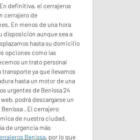
n definitiva, el
cerrajeros
n cerrajero de
nes. En menos de una hora
su disposición aunque sea a
splazamos hasta su domicilio
les opciones como las
recemos un trato personal
n transporte ya que llevamos
radura hasta un motor de una
os urgentes de Benissa 24
ra web, podrá descargarse un
e Benissa
. El
cerrajero
nómica de nuestra ciudad.
ría de urgencia
más
errajeros Benissa
, por lo que