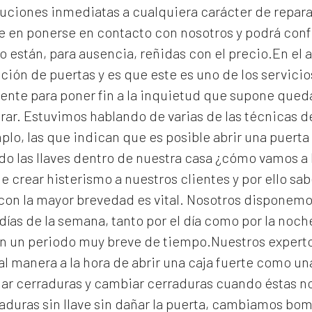
uciones inmediatas a cualquiera carácter de reparac
e en ponerse en contacto con nosotros y podrá con
o están, para ausencia, reñidas con el precio.En el a
ción de puertas y es que este es uno de los servic
gente para poner fin a la inquietud que supone que
rar. Estuvimos hablando de varias de las técnicas 
lo, las que indican que es posible abrir una puerta 
 las llaves dentro de nuestra casa ¿cómo vamos a 
e crear histerismo a nuestros clientes y por ello s
con la mayor brevedad es vital. Nosotros disponemo
días de la semana, tanto por el día como por la noc
en un periodo muy breve de tiempo.Nuestros expert
al manera a la hora de abrir una caja fuerte como un
lar cerraduras y cambiar cerraduras cuando éstas n
aduras
sin llave sin dañar la puerta, cambiamos bomb