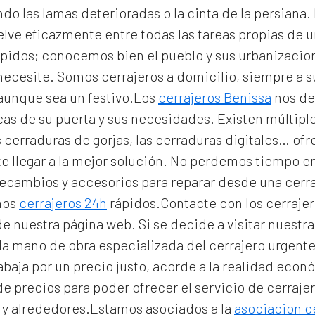
 las lamas deterioradas o la cinta de la persiana. E
lve eficazmente entre todas las tareas propias de u
pidos; conocemos bien el pueblo y sus urbanizacio
 necesite. Somos
cerrajeros a domicilio
, siempre a 
 aunque sea un festivo.Los
cerrajeros Benissa
nos de
icas de su puerta y sus necesidades. Existen múltip
 cerraduras de gorjas, las cerraduras digitales… of
e llegar a la mejor solución. No perdemos tiempo e
 recambios y accesorios para reparar desde una cer
mos
cerrajeros 24h
rápidos.Contacte con los cerrajer
 de nuestra página web. Si se decide a visitar nuest
la mano de obra especializada del
cerrajero urgent
rabaja por un precio justo, acorde a la realidad eco
e precios para poder ofrecer el servicio de
cerraje
 y alrededores.Estamos asociados a la
asociacion c