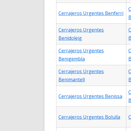
C
Cerrajeros Urgentes Benferri
B
Cerrajeros Urgentes
C
Benidoleig
Cerrajeros Urgentes
C
Benigembla
B
Cerrajeros Urgentes
C
Benimantell
B
C
Cerrajeros Urgentes Benissa
B
Cerrajeros Urgentes Bolulla
C