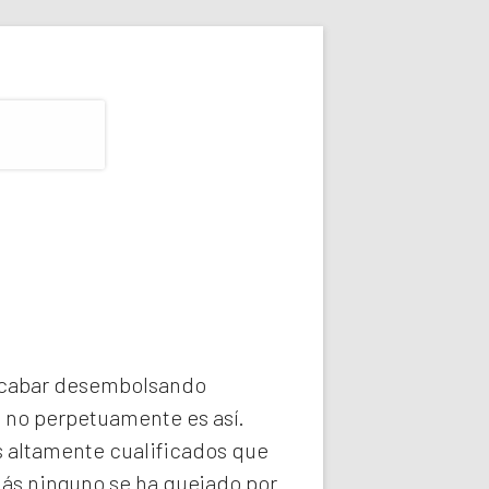
 acabar desembolsando
e no perpetuamente es así.
 altamente cualificados que
más ninguno se ha quejado por