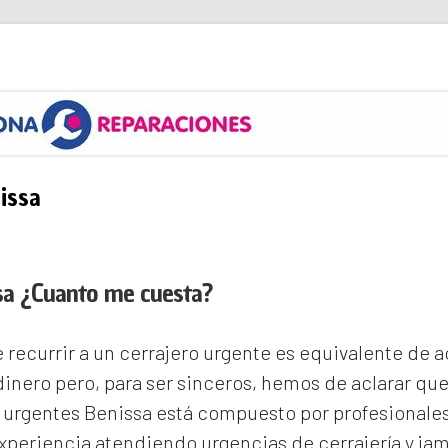
s
issa
sa ¿Cuanto me cuesta?
recurrir a un cerrajero urgente es equivalente de
inero pero, para ser sinceros, hemos de aclarar qu
 urgentes Benissa
está compuesto por profesionales
periencia atendiendo urgencias de cerrajería y ja