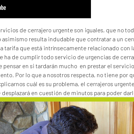
ervicios de cerrajero urgente son iguales, que no to
o asimismo resulta indudable que contratar a un
cer
na tarifa que está intrínsecamente relacionado con 
e ha de cumplir todo servicio de urgencias de cerraj
de pensar en si tardarán mucho en prestar el servicio
to. Por lo que a nosotros respecta, no tiene por 
xplicarnos cuál es su problema, el
cerrajeros urgent
e desplazará en cuestión de minutos para poder darl