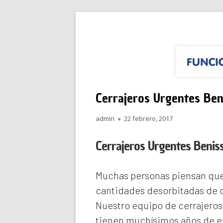
Saltar
Funciona Reparacione
Menú
al
principal
contenido
Cerrajeros Urgentes Ben
Autor
Publicado
admin
22 febrero, 2017
el
Cerrajeros Urgentes Benis
Muchas personas piensan que 
cantidades desorbitadas de d
Nuestro equipo de
cerrajeros
tienen muchísimos años de ex