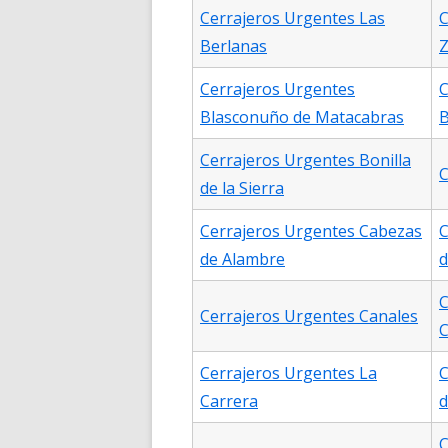
Cerrajeros Urgentes Las
C
Berlanas
Z
Cerrajeros Urgentes
C
Blasconuño de Matacabras
B
Cerrajeros Urgentes Bonilla
C
de la Sierra
Cerrajeros Urgentes Cabezas
C
de Alambre
d
C
Cerrajeros Urgentes Canales
C
Cerrajeros Urgentes La
C
Carrera
d
C