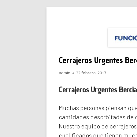
Saltar
Funciona Reparacione
Menú
al
principal
contenido
Cerrajeros Urgentes Berc
Autor
Publicado
admin
22 febrero, 2017
el
Cerrajeros Urgentes Bercia
Muchas personas piensan que 
cantidades desorbitadas de d
Nuestro equipo de
cerrajeros
cualificados que tienen much