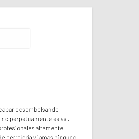
 acabar desembolsando
e no perpetuamente es así.
rofesionales altamente
e cerrajería y jamás ninguno