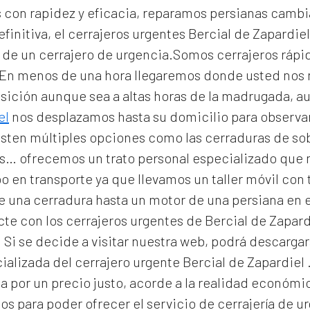
con rapidez y eficacia, reparamos persianas cambi
efinitiva, el
cerrajeros urgentes Bercial de Zapardie
as de un cerrajero de urgencia.Somos cerrajeros ráp
. En menos de una hora llegaremos donde usted nos
osición aunque sea a altas horas de la madrugada, a
el
nos desplazamos hasta su domicilio para observar 
isten múltiples opciones como las cerraduras de so
les… ofrecemos un trato personal especializado que n
 en transporte ya que llevamos un taller móvil con 
de una cerradura hasta un motor de una persiana e
e con los cerrajeros urgentes de Bercial de Zapardi
. Si se decide a visitar nuestra web, podrá descarg
ializada del
cerrajero urgente Bercial de Zapardiel
ja por un precio justo, acorde a la realidad econó
ios para poder ofrecer el servicio de
cerrajería de u