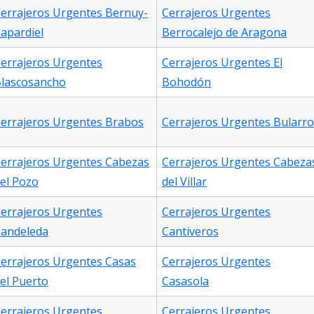
errajeros Urgentes Bernuy-
Cerrajeros Urgentes
apardiel
Berrocalejo de Aragona
errajeros Urgentes
Cerrajeros Urgentes El
lascosancho
Bohodón
errajeros Urgentes Brabos
Cerrajeros Urgentes Bularro
errajeros Urgentes Cabezas
Cerrajeros Urgentes Cabeza
el Pozo
del Villar
errajeros Urgentes
Cerrajeros Urgentes
andeleda
Cantiveros
errajeros Urgentes Casas
Cerrajeros Urgentes
el Puerto
Casasola
errajeros Urgentes
Cerrajeros Urgentes