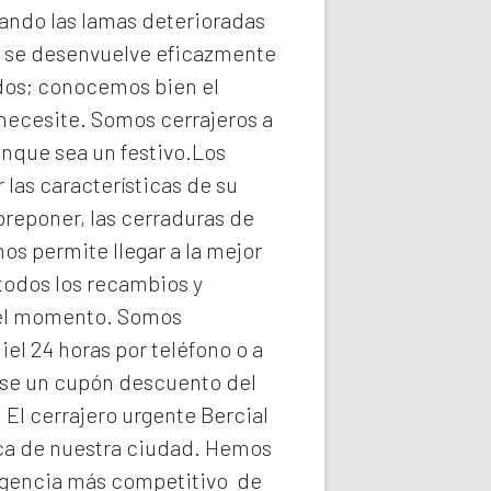
ando las lamas deterioradas
l
se desenvuelve eficazmente
idos; conocemos bien el
 necesite. Somos
cerrajeros a
unque sea un festivo.Los
las características de su
breponer, las cerraduras de
os permite llegar a la mejor
todos los recambios y
n el momento. Somos
el 24 horas por teléfono o a
arse un cupón descuento del
. El
cerrajero urgente Bercial
mica de nuestra ciudad. Hemos
rgencia
más competitivo de