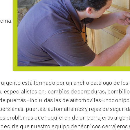
lema.
 urgente
está formado por un ancho catálogo de los
a, especialistas en:
cambios de
cerraduras
, bombillo
e puertas -incluidas las de automóviles-; todo tipo
 persianas, puertas, automatismos y rejas de segurid
los problemas que requieren de un
cerrajeros urgen
cirle que nuestro equipo de técnicos cerrajeros s