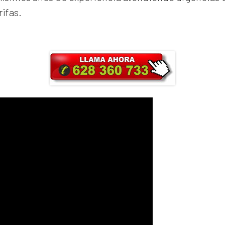
rifas.
ra y obtendrás un 25% de descuento en Ma