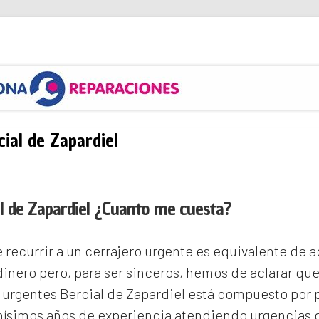
s
ial de Zapardiel
l de Zapardiel ¿Cuanto me cuesta?
recurrir a un cerrajero urgente es equivalente de
inero pero, para ser sinceros, hemos de aclarar qu
 urgentes Bercial de Zapardiel
está compuesto por p
ísimos años de experiencia atendiendo urgencias d