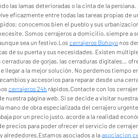
 las lamas deterioradas o la cinta de la persiana. E
ve eficazmente entre todas las tareas propias de u
pidos; conocemos bien el pueblo y sus urbanizacio
 necesite. Somos
cerrajeros a domicilio
, siempre a 
 aunque sea un festivo.Los
cerrajeros Bohoyo
nos de
icas de su puerta y sus necesidades. Existen múltip
 cerraduras de gorjas, las cerraduras digitales… of
e llegar a la mejor solución. No perdemos tiempo e
 recambios y accesorios para reparar desde una cer
mos
cerrajeros 24h
rápidos.Contacte con los cerraje
 de nuestra página web. Si se decide a visitar nuest
la mano de obra especializada del
cerrajero urgent
abaja por un precio justo, acorde a la realidad eco
e precios para poder ofrecer el servicio de
cerraje
y alrededores.Estamos asociados a la
asociacion c