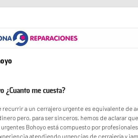
s
hoyo
yo ¿Cuanto me cuesta?
recurrir a un cerrajero urgente es equivalente de
inero pero, para ser sinceros, hemos de aclarar qu
s urgentes Bohoyo
está compuesto por profesionales
periencia atendiendo urgencias de cerrajería y ja