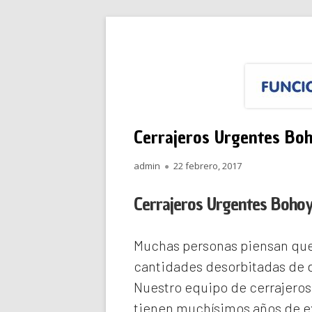
Saltar
Funciona Reparacione
Menú
al
principal
contenido
Cerrajeros Urgentes Bo
Autor
Publicado
admin
22 febrero, 2017
el
Cerrajeros Urgentes Boho
Muchas personas piensan que 
cantidades desorbitadas de d
Nuestro equipo de
cerrajero
tienen muchísimos años de ex