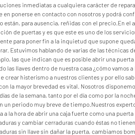
uciones inmediatas a cualquiera carácter de reparac
e en ponerse en contacto con nosotros y podrá con
o están, para ausencia, reñidas con el precio.En el a
ción de puertas y es que este es uno de los servic
gente para poner fin a la inquietud que supone que
rar. Estuvimos hablando de varias de las técnicas 
lo, las que indican que es posible abrir una puerta 
 las llaves dentro de nuestra casa ¿cómo vamos a 
e crear histerismo a nuestros clientes y por ello s
con la mayor brevedad es vital. Nosotros disponemo
días de la semana, tanto por el día como por la noc
en un periodo muy breve de tiempo.Nuestros expert
a a la hora de abrir una caja fuerte como una puert
raduras y cambiar cerraduras cuando éstas no tiene
aduras
sin llave sin dañar la puerta, cambiamos bomb