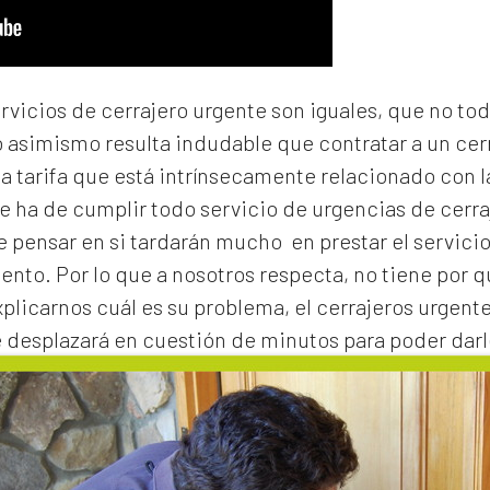
ervicios de cerrajero urgente son iguales, que no to
o asimismo resulta indudable que contratar a un
cer
na tarifa que está intrínsecamente relacionado con 
e ha de cumplir todo servicio de urgencias de cerraj
de pensar en si tardarán mucho en prestar el servicio
to. Por lo que a nosotros respecta, no tiene por 
xplicarnos cuál es su problema, el
cerrajeros urgent
e desplazará en cuestión de minutos para poder darl