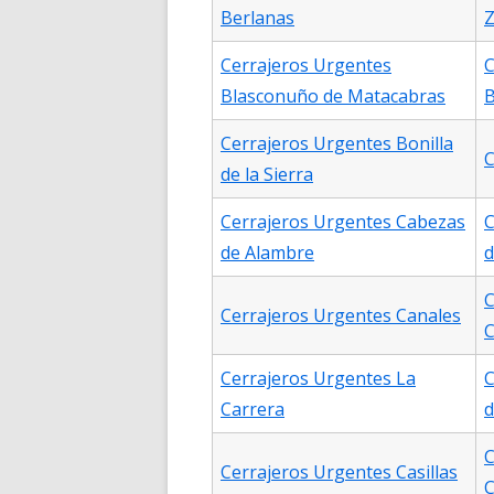
Berlanas
Z
Cerrajeros Urgentes
C
Blasconuño de Matacabras
B
Cerrajeros Urgentes Bonilla
C
de la Sierra
Cerrajeros Urgentes Cabezas
C
de Alambre
d
C
Cerrajeros Urgentes Canales
C
Cerrajeros Urgentes La
C
Carrera
d
C
Cerrajeros Urgentes Casillas
C