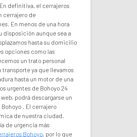
n definitiva, el
cerrajeros
n cerrajero de
nes. En menos de una hora
su disposición aunque sea a
splazamos hasta su domicilio
les opciones como las
recemos un trato personal
n transporte ya que llevamos
radura hasta un motor de una
ros urgentes de Bohoyo 24
ra web, podrá descargarse un
e Bohoyo
. El
cerrajero
nómica de nuestra ciudad.
ría de urgencia
más
errajeros Bohoyo
, por lo que