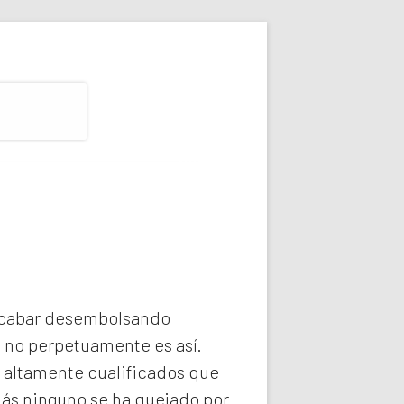
 acabar desembolsando
e no perpetuamente es así.
 altamente cualificados que
más ninguno se ha quejado por