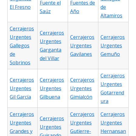
Fuente el
Fuentes de
El Fresno
de
Saúz
Año
Altamiros
Cerrajeros
Cerrajeros
Urgentes
Cerrajeros
Cerrajeros
Urgentes
Gallegos
Urgentes
Urgentes
Garganta
de
Gavilanes
Gemuño
del Villar
Sobrinos
Cerrajeros
Cerrajeros
Cerrajeros
Cerrajeros
Urgentes
Urgentes
Urgentes
Urgentes
Gotarrend
Gil García
Gilbuena
Gimialcón
ura
Cerrajeros
Cerrajeros
Cerrajeros
Cerrajeros
Urgentes
Urgentes
Urgentes
Urgentes
Grandes y
Gutierre-
Hernansan
Guisando