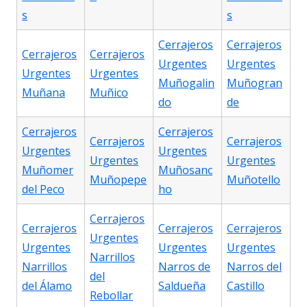
s
s
Cerrajeros
Cerrajeros
Cerrajeros
Cerrajeros
Urgentes
Urgentes
Urgentes
Urgentes
Muñogalin
Muñogran
Muñana
Muñico
do
de
Cerrajeros
Cerrajeros
Cerrajeros
Cerrajeros
Urgentes
Urgentes
Urgentes
Urgentes
Muñomer
Muñosanc
Muñopepe
Muñotello
del Peco
ho
Cerrajeros
Cerrajeros
Cerrajeros
Cerrajeros
Urgentes
Urgentes
Urgentes
Urgentes
Narrillos
Narrillos
Narros de
Narros del
del
del Álamo
Saldueña
Castillo
Rebollar