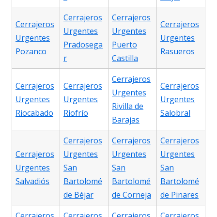
Cerrajeros
Cerrajeros
Cerrajeros
Cerrajeros
Urgentes
Urgentes
Urgentes
Urgentes
Pradosega
Puerto
Pozanco
Rasueros
r
Castilla
Cerrajeros
Cerrajeros
Cerrajeros
Cerrajeros
Urgentes
Urgentes
Urgentes
Urgentes
Rivilla de
Riocabado
Riofrío
Salobral
Barajas
Cerrajeros
Cerrajeros
Cerrajeros
Cerrajeros
Urgentes
Urgentes
Urgentes
Urgentes
San
San
San
Salvadiós
Bartolomé
Bartolomé
Bartolomé
de Béjar
de Corneja
de Pinares
Cerrajeros
Cerrajeros
Cerrajeros
Cerrajeros