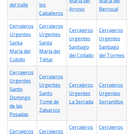
María del
María del
del Valle
los
Arroyo
Berrocal
Caballeros
Cerrajeros
Cerrajeros
Cerrajeros
Cerrajeros
Urgentes
Urgentes
Urgentes
Urgentes
Santa
Santa
Santiago
Santiago
María del
María del
del Collado
del Tormes
Cubillo
Tiétar
Cerrajeros
Cerrajeros
Urgentes
Urgentes
Cerrajeros
Cerrajeros
Santo
Santo
Urgentes
Urgentes
Domingo
Tomé de
La Serrada
Serranillos
de las
Zabarcos
Posadas
Cerrajeros
Cerrajeros
Cerrajeros
Cerrajeros