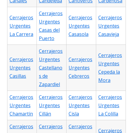
Canales
Candeleda
Cantiveros
Cardeñosa
Cerrajeros
Cerrajeros
Cerrajeros
Cerrajeros
Urgentes
Urgentes
Urgentes
Urgentes
Casas del
La Carrera
Casasola
Casavieja
Puerto
Cerrajeros
Cerrajeros
Cerrajeros
Urgentes
Cerrajeros
Urgentes
Urgentes
Castellano
Urgentes
Cepeda la
Casillas
s de
Cebreros
Mora
Zapardiel
Cerrajeros
Cerrajeros
Cerrajeros
Cerrajeros
Urgentes
Urgentes
Urgentes
Urgentes
Chamartín
Cillán
Cisla
La Colilla
Cerrajeros
Cerrajeros
Cerrajeros
Cerrajeros