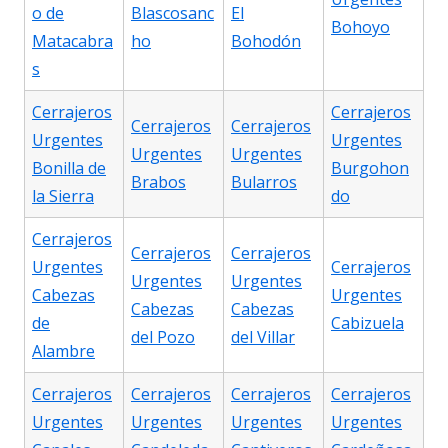
o de
Blascosanc
El
Bohoyo
Matacabra
ho
Bohodón
s
Cerrajeros
Cerrajeros
Cerrajeros
Cerrajeros
Urgentes
Urgentes
Urgentes
Urgentes
Bonilla de
Burgohon
Brabos
Bularros
la Sierra
do
Cerrajeros
Cerrajeros
Cerrajeros
Urgentes
Cerrajeros
Urgentes
Urgentes
Cabezas
Urgentes
Cabezas
Cabezas
de
Cabizuela
del Pozo
del Villar
Alambre
Cerrajeros
Cerrajeros
Cerrajeros
Cerrajeros
Urgentes
Urgentes
Urgentes
Urgentes