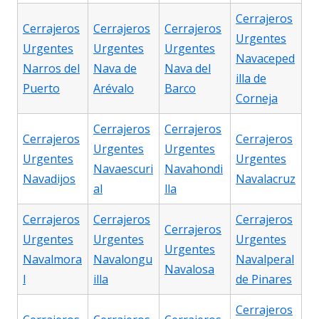
Cerrajeros
Cerrajeros
Cerrajeros
Cerrajeros
Urgentes
Urgentes
Urgentes
Urgentes
Navaceped
Narros del
Nava de
Nava del
illa de
Puerto
Arévalo
Barco
Corneja
Cerrajeros
Cerrajeros
Cerrajeros
Cerrajeros
Urgentes
Urgentes
Urgentes
Urgentes
Navaescuri
Navahondi
Navadijos
Navalacruz
al
lla
Cerrajeros
Cerrajeros
Cerrajeros
Cerrajeros
Urgentes
Urgentes
Urgentes
Urgentes
Navalmora
Navalongu
Navalperal
Navalosa
l
illa
de Pinares
Cerrajeros