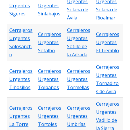
Urgentes
Urgentes
Urgentes
Urgentes
Solana de
Solana de
Sigeres
Sinlabajos
Ávila
Rioalmar
Cerrajeros
Cerrajeros
Cerrajeros
Cerrajeros
Urgentes
Urgentes
Urgentes
Urgentes
Solosanch
Sotillo de
Sotalbo
El Tiemblo
o
la Adrada
Cerrajeros
Cerrajeros
Cerrajeros
Cerrajeros
Urgentes
Urgentes
Urgentes
Urgentes
Tornadizo
Tiñosillos
Tolbaños
Tormellas
s de Ávila
Cerrajeros
Cerrajeros
Cerrajeros
Cerrajeros
Urgentes
Urgentes
Urgentes
Urgentes
Vadillo de
La Torre
Tórtoles
Umbrías
la Sierra