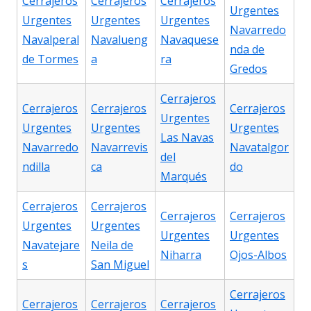
Cerrajeros
Cerrajeros
Cerrajeros
Urgentes
Urgentes
Urgentes
Urgentes
Navarredo
Navalperal
Navalueng
Navaquese
nda de
de Tormes
a
ra
Gredos
Cerrajeros
Cerrajeros
Cerrajeros
Cerrajeros
Urgentes
Urgentes
Urgentes
Urgentes
Las Navas
Navarredo
Navarrevis
Navatalgor
del
ndilla
ca
do
Marqués
Cerrajeros
Cerrajeros
Cerrajeros
Cerrajeros
Urgentes
Urgentes
Urgentes
Urgentes
Navatejare
Neila de
Niharra
Ojos-Albos
s
San Miguel
Cerrajeros
Cerrajeros
Cerrajeros
Cerrajeros