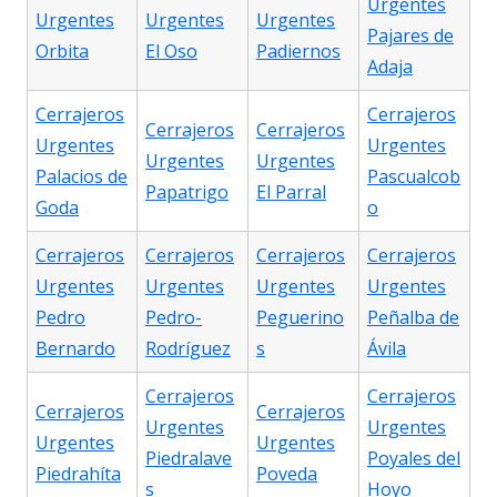
Urgentes
Urgentes
Urgentes
Urgentes
Pajares de
Orbita
El Oso
Padiernos
Adaja
Cerrajeros
Cerrajeros
Cerrajeros
Cerrajeros
Urgentes
Urgentes
Urgentes
Urgentes
Palacios de
Pascualcob
Papatrigo
El Parral
Goda
o
Cerrajeros
Cerrajeros
Cerrajeros
Cerrajeros
Urgentes
Urgentes
Urgentes
Urgentes
Pedro
Pedro-
Peguerino
Peñalba de
Bernardo
Rodríguez
s
Ávila
Cerrajeros
Cerrajeros
Cerrajeros
Cerrajeros
Urgentes
Urgentes
Urgentes
Urgentes
Piedralave
Poyales del
Piedrahíta
Poveda
s
Hoyo