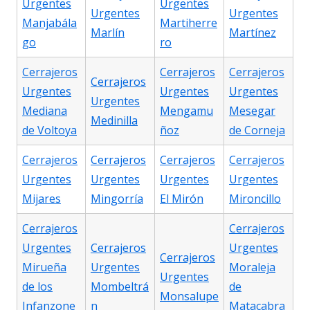
Urgentes
Urgentes
Urgentes
Urgentes
Manjabála
Martiherre
Marlín
Martínez
go
ro
Cerrajeros
Cerrajeros
Cerrajeros
Cerrajeros
Urgentes
Urgentes
Urgentes
Urgentes
Mediana
Mengamu
Mesegar
Medinilla
de Voltoya
ñoz
de Corneja
Cerrajeros
Cerrajeros
Cerrajeros
Cerrajeros
Urgentes
Urgentes
Urgentes
Urgentes
Mijares
Mingorría
El Mirón
Mironcillo
Cerrajeros
Cerrajeros
Urgentes
Cerrajeros
Urgentes
Cerrajeros
Mirueña
Urgentes
Moraleja
Urgentes
de los
Mombeltrá
de
Monsalupe
Infanzone
n
Matacabra