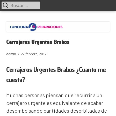
Menú
Buscar:
principal
Saltar
Funciona Reparaciones
al
contenido
Cerrajeros Urgentes Brabos
Autor
Publicado
admin
22 febrero, 2017
el
Cerrajeros Urgentes Brabos ¿Cuanto me
cuesta?
Muchas personas piensan que recurrir a un
cerrajero urgente es equivalente de acabar
desembolsando cantidades desorbitadas de