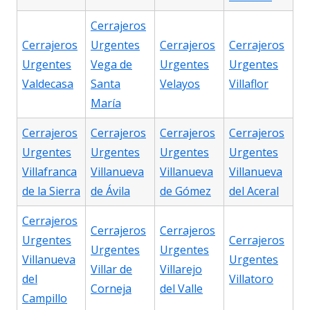
Cerrajeros
Cerrajeros
Urgentes
Cerrajeros
Cerrajeros
Urgentes
Vega de
Urgentes
Urgentes
Valdecasa
Santa
Velayos
Villaflor
María
Cerrajeros
Cerrajeros
Cerrajeros
Cerrajeros
Urgentes
Urgentes
Urgentes
Urgentes
Villafranca
Villanueva
Villanueva
Villanueva
de la Sierra
de Ávila
de Gómez
del Aceral
Cerrajeros
Cerrajeros
Cerrajeros
Urgentes
Cerrajeros
Urgentes
Urgentes
Villanueva
Urgentes
Villar de
Villarejo
del
Villatoro
Corneja
del Valle
Campillo