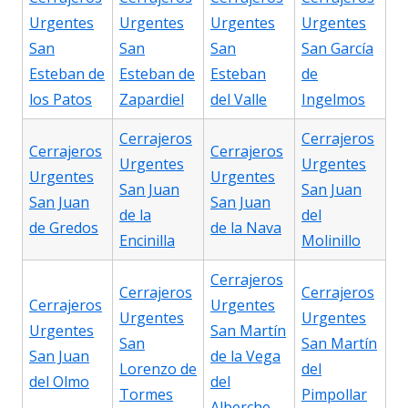
Urgentes
Urgentes
Urgentes
Urgentes
San
San
San
San García
Esteban de
Esteban de
Esteban
de
los Patos
Zapardiel
del Valle
Ingelmos
Cerrajeros
Cerrajeros
Cerrajeros
Cerrajeros
Urgentes
Urgentes
Urgentes
Urgentes
San Juan
San Juan
San Juan
San Juan
de la
del
de Gredos
de la Nava
Encinilla
Molinillo
Cerrajeros
Cerrajeros
Cerrajeros
Cerrajeros
Urgentes
Urgentes
Urgentes
Urgentes
San Martín
San
San Martín
San Juan
de la Vega
Lorenzo de
del
del Olmo
del
Tormes
Pimpollar
Alberche