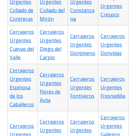
Urgentes
Urgentes
Urgentes
Urgentes
Collado de
Collado del
Constanza
Crespos
Contreras
Mirón
na
Cerrajeros
Cerrajeros
Cerrajeros
Cerrajeros
Urgentes
Urgentes
Urgentes
Urgentes
Cuevas del
Diego del
Donjimeno
Donvidas
Valle
Carpio
Cerrajeros
Cerrajeros
Urgentes
Cerrajeros
Cerrajeros
Urgentes
Espinosa
Urgentes
Urgentes
Flores de
de los
Fontiveros
Fresnedilla
Ávila
Caballeros
Cerrajeros
Cerrajeros
Cerrajeros
Cerrajeros
Urgentes
Urgentes
Urgentes
Urgentes
Gallegos