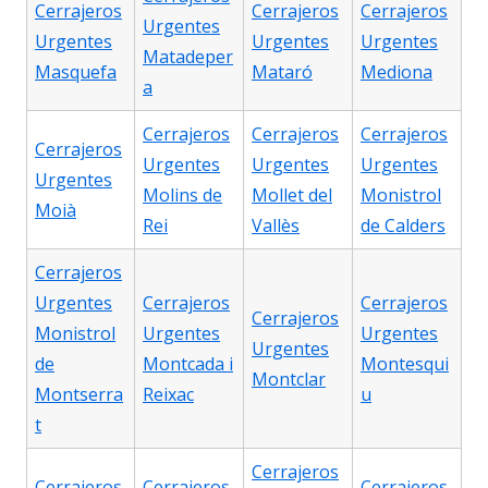
Cerrajeros
Cerrajeros
Cerrajeros
Urgentes
Urgentes
Urgentes
Urgentes
Matadeper
Masquefa
Mataró
Mediona
a
Cerrajeros
Cerrajeros
Cerrajeros
Cerrajeros
Urgentes
Urgentes
Urgentes
Urgentes
Molins de
Mollet del
Monistrol
Moià
Rei
Vallès
de Calders
Cerrajeros
Urgentes
Cerrajeros
Cerrajeros
Cerrajeros
Monistrol
Urgentes
Urgentes
Urgentes
de
Montcada i
Montesqui
Montclar
Montserra
Reixac
u
t
Cerrajeros
Cerrajeros
Cerrajeros
Cerrajeros