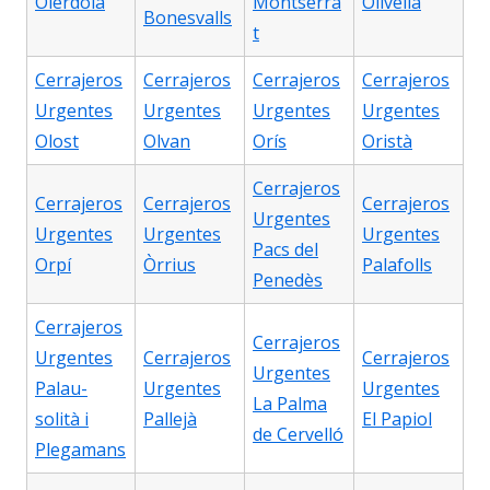
Olèrdola
Montserra
Olivella
Bonesvalls
t
Cerrajeros
Cerrajeros
Cerrajeros
Cerrajeros
Urgentes
Urgentes
Urgentes
Urgentes
Olost
Olvan
Orís
Oristà
Cerrajeros
Cerrajeros
Cerrajeros
Cerrajeros
Urgentes
Urgentes
Urgentes
Urgentes
Pacs del
Orpí
Òrrius
Palafolls
Penedès
Cerrajeros
Cerrajeros
Urgentes
Cerrajeros
Cerrajeros
Urgentes
Palau-
Urgentes
Urgentes
La Palma
solità i
Pallejà
El Papiol
de Cervelló
Plegamans