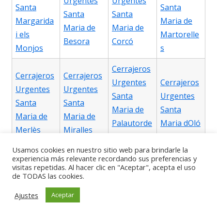
Urgentes
Urgentes
Santa
Santa
Santa
Santa
Margarida
Maria de
Maria de
Maria de
i els
Martorelle
Besora
Corcó
Monjos
s
Cerrajeros
Cerrajeros
Cerrajeros
Urgentes
Cerrajeros
Urgentes
Urgentes
Santa
Urgentes
Santa
Santa
Maria de
Santa
Maria de
Maria de
Palautorde
Maria dOló
Merlès
Miralles
ra
Usamos cookies en nuestro sitio web para brindarle la
Cerrajeros
experiencia más relevante recordando sus preferencias y
visitas repetidas. Al hacer clic en "Aceptar", acepta el uso
Urgentes
Cerrajeros
de TODAS las cookies.
Cerrajeros
Cerrajeros
Santa
Urgentes
Urgentes
Urgentes
Ajustes
Aceptar
Perpètua
Santa
Santpedor
Sentmenat
de
Susanna