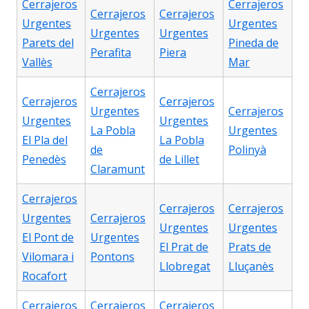
Cerrajeros
Cerrajeros
Cerrajeros
Cerrajeros
Urgentes
Urgentes
Urgentes
Urgentes
Parets del
Pineda de
Perafita
Piera
Vallès
Mar
Cerrajeros
Cerrajeros
Cerrajeros
Urgentes
Cerrajeros
Urgentes
Urgentes
La Pobla
Urgentes
El Pla del
La Pobla
de
Polinyà
Penedès
de Lillet
Claramunt
Cerrajeros
Cerrajeros
Cerrajeros
Urgentes
Cerrajeros
Urgentes
Urgentes
El Pont de
Urgentes
El Prat de
Prats de
Vilomara i
Pontons
Llobregat
Lluçanès
Rocafort
Cerrajeros
Cerrajeros
Cerrajeros