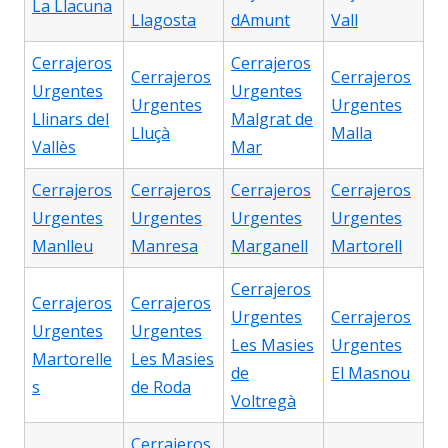
La Llacuna
Llagosta
dAmunt
Vall
Cerrajeros
Cerrajeros
Cerrajeros
Cerrajeros
Urgentes
Urgentes
Urgentes
Urgentes
Llinars del
Malgrat de
Lluçà
Malla
Vallès
Mar
Cerrajeros
Cerrajeros
Cerrajeros
Cerrajeros
Urgentes
Urgentes
Urgentes
Urgentes
Manlleu
Manresa
Marganell
Martorell
Cerrajeros
Cerrajeros
Cerrajeros
Urgentes
Cerrajeros
Urgentes
Urgentes
Les Masies
Urgentes
Martorelle
Les Masies
de
El Masnou
s
de Roda
Voltregà
Cerrajeros