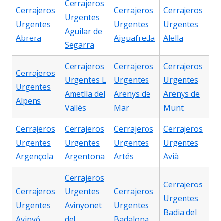
Cerrajeros
Cerrajeros
Cerrajeros
Cerrajeros
Urgentes
Urgentes
Urgentes
Urgentes
Aguilar de
Abrera
Aiguafreda
Alella
Segarra
Cerrajeros
Cerrajeros
Cerrajeros
Cerrajeros
Urgentes L
Urgentes
Urgentes
Urgentes
Ametlla del
Arenys de
Arenys de
Alpens
Vallès
Mar
Munt
Cerrajeros
Cerrajeros
Cerrajeros
Cerrajeros
Urgentes
Urgentes
Urgentes
Urgentes
Argençola
Argentona
Artés
Avià
Cerrajeros
Cerrajeros
Cerrajeros
Urgentes
Cerrajeros
Urgentes
Urgentes
Avinyonet
Urgentes
Badia del
Avinyó
del
Badalona