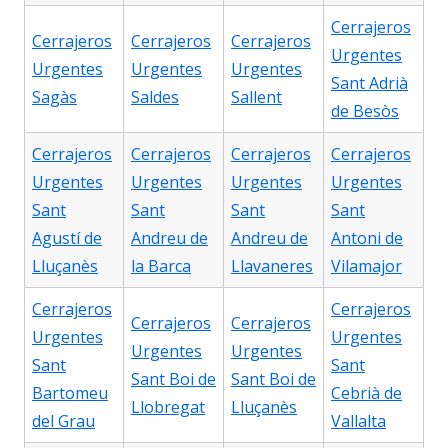
Cerrajeros
Cerrajeros
Cerrajeros
Cerrajeros
Urgentes
Urgentes
Urgentes
Urgentes
Sant Adrià
Sagàs
Saldes
Sallent
de Besòs
Cerrajeros
Cerrajeros
Cerrajeros
Cerrajeros
Urgentes
Urgentes
Urgentes
Urgentes
Sant
Sant
Sant
Sant
Agustí de
Andreu de
Andreu de
Antoni de
Lluçanès
la Barca
Llavaneres
Vilamajor
Cerrajeros
Cerrajeros
Cerrajeros
Cerrajeros
Urgentes
Urgentes
Urgentes
Urgentes
Sant
Sant
Sant Boi de
Sant Boi de
Bartomeu
Cebrià de
Llobregat
Lluçanès
del Grau
Vallalta