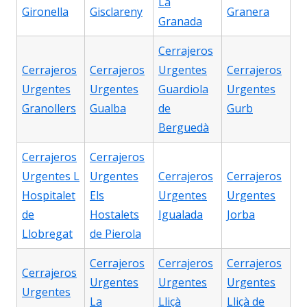
La
Gironella
Gisclareny
Granera
Granada
Cerrajeros
Cerrajeros
Cerrajeros
Urgentes
Cerrajeros
Urgentes
Urgentes
Guardiola
Urgentes
Granollers
Gualba
de
Gurb
Berguedà
Cerrajeros
Cerrajeros
Urgentes L
Urgentes
Cerrajeros
Cerrajeros
Hospitalet
Els
Urgentes
Urgentes
de
Hostalets
Igualada
Jorba
Llobregat
de Pierola
Cerrajeros
Cerrajeros
Cerrajeros
Cerrajeros
Urgentes
Urgentes
Urgentes
Urgentes
La
Lliçà
Lliçà de