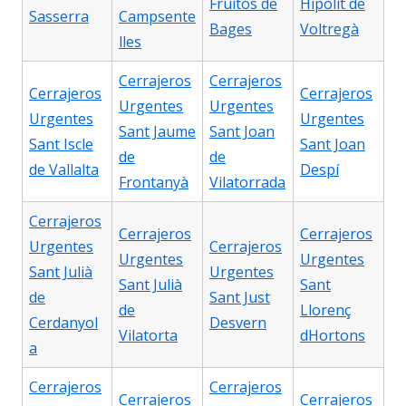
Fruitós de
Hipòlit de
Sasserra
Campsente
Bages
Voltregà
lles
Cerrajeros
Cerrajeros
Cerrajeros
Cerrajeros
Urgentes
Urgentes
Urgentes
Urgentes
Sant Jaume
Sant Joan
Sant Iscle
Sant Joan
de
de
de Vallalta
Despí
Frontanyà
Vilatorrada
Cerrajeros
Cerrajeros
Cerrajeros
Urgentes
Cerrajeros
Urgentes
Urgentes
Sant Julià
Urgentes
Sant Julià
Sant
de
Sant Just
de
Llorenç
Cerdanyol
Desvern
Vilatorta
dHortons
a
Cerrajeros
Cerrajeros
Cerrajeros
Cerrajeros