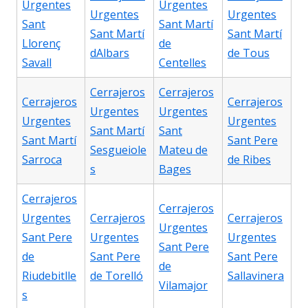
Urgentes
Urgentes
Urgentes
Urgentes
Sant
Sant Martí
Sant Martí
Sant Martí
Llorenç
de
dAlbars
de Tous
Savall
Centelles
Cerrajeros
Cerrajeros
Cerrajeros
Cerrajeros
Urgentes
Urgentes
Urgentes
Urgentes
Sant Martí
Sant
Sant Martí
Sant Pere
Sesgueiole
Mateu de
Sarroca
de Ribes
s
Bages
Cerrajeros
Cerrajeros
Urgentes
Cerrajeros
Cerrajeros
Urgentes
Sant Pere
Urgentes
Urgentes
Sant Pere
de
Sant Pere
Sant Pere
de
Riudebitlle
de Torelló
Sallavinera
Vilamajor
s