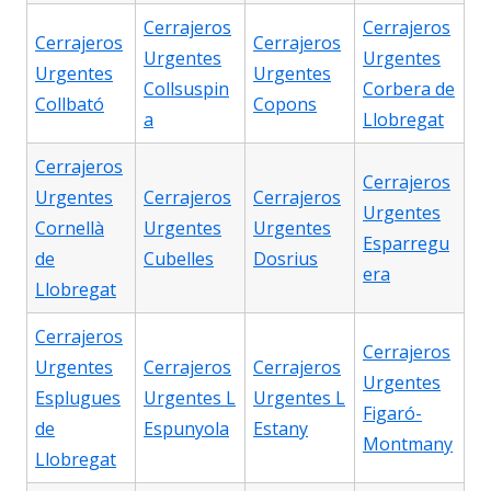
Cerrajeros
Cerrajeros
Cerrajeros
Cerrajeros
Urgentes
Urgentes
Urgentes
Urgentes
Collsuspin
Corbera de
Collbató
Copons
a
Llobregat
Cerrajeros
Cerrajeros
Urgentes
Cerrajeros
Cerrajeros
Urgentes
Cornellà
Urgentes
Urgentes
Esparregu
de
Cubelles
Dosrius
era
Llobregat
Cerrajeros
Cerrajeros
Urgentes
Cerrajeros
Cerrajeros
Urgentes
Esplugues
Urgentes L
Urgentes L
Figaró-
de
Espunyola
Estany
Montmany
Llobregat