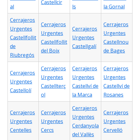
Castellcir
al
ls
la Gornal
Cerrajeros
Cerrajeros
Cerrajeros
Urgentes
Cerrajeros
Urgentes
Urgentes
Castellfollit
Urgentes
Castellfollit
Castellnou
de
Castellgalí
del Boix
de Bages
Riubregós
Cerrajeros
Cerrajeros
Cerrajeros
Cerrajeros
Urgentes
Urgentes
Urgentes
Urgentes
Castellterç
Castellví de
Castellví de
Castellolí
ol
la Marca
Rosanes
Cerrajeros
Cerrajeros
Cerrajeros
Cerrajeros
Urgentes
Urgentes
Urgentes
Urgentes
Cerdanyola
Centelles
Cercs
Cervelló
del Vallès