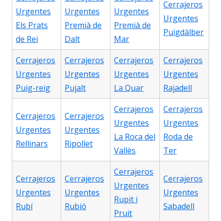
Cerrajeros
Urgentes
Urgentes
Urgentes
Urgentes
Els Prats
Premià de
Premià de
Puigdàlber
de Rei
Dalt
Mar
Cerrajeros
Cerrajeros
Cerrajeros
Cerrajeros
Urgentes
Urgentes
Urgentes
Urgentes
Puig-reig
Pujalt
La Quar
Rajadell
Cerrajeros
Cerrajeros
Cerrajeros
Cerrajeros
Urgentes
Urgentes
Urgentes
Urgentes
La Roca del
Roda de
Rellinars
Ripollet
Vallès
Ter
Cerrajeros
Cerrajeros
Cerrajeros
Cerrajeros
Urgentes
Urgentes
Urgentes
Urgentes
Rupit i
Rubí
Rubió
Sabadell
Pruit