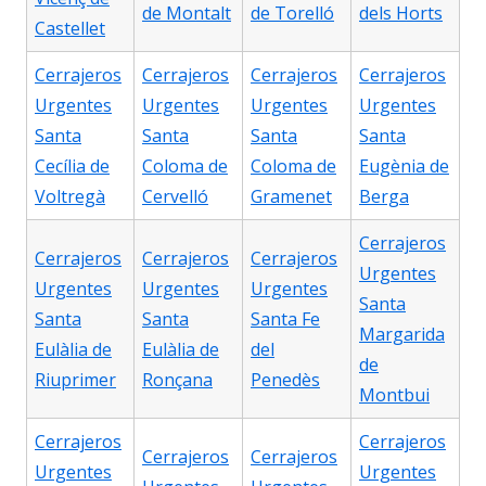
de Montalt
de Torelló
dels Horts
Castellet
Cerrajeros
Cerrajeros
Cerrajeros
Cerrajeros
Urgentes
Urgentes
Urgentes
Urgentes
Santa
Santa
Santa
Santa
Cecília de
Coloma de
Coloma de
Eugènia de
Voltregà
Cervelló
Gramenet
Berga
Cerrajeros
Cerrajeros
Cerrajeros
Cerrajeros
Urgentes
Urgentes
Urgentes
Urgentes
Santa
Santa
Santa
Santa Fe
Margarida
Eulàlia de
Eulàlia de
del
de
Riuprimer
Ronçana
Penedès
Montbui
Cerrajeros
Cerrajeros
Cerrajeros
Cerrajeros
Urgentes
Urgentes