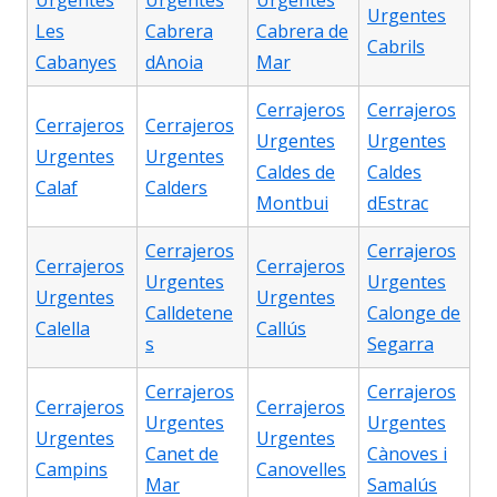
Urgentes
Urgentes
Urgentes
Urgentes
Les
Cabrera
Cabrera de
Cabrils
Cabanyes
dAnoia
Mar
Cerrajeros
Cerrajeros
Cerrajeros
Cerrajeros
Urgentes
Urgentes
Urgentes
Urgentes
Caldes de
Caldes
Calaf
Calders
Montbui
dEstrac
Cerrajeros
Cerrajeros
Cerrajeros
Cerrajeros
Urgentes
Urgentes
Urgentes
Urgentes
Calldetene
Calonge de
Calella
Callús
s
Segarra
Cerrajeros
Cerrajeros
Cerrajeros
Cerrajeros
Urgentes
Urgentes
Urgentes
Urgentes
Canet de
Cànoves i
Campins
Canovelles
Mar
Samalús