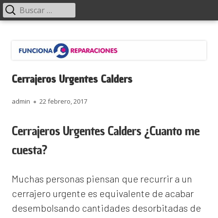
Menú
Buscar:
principal
Saltar
Funciona Reparaciones
al
contenido
Cerrajeros Urgentes Calders
Autor
Publicado
admin
22 febrero, 2017
el
Cerrajeros Urgentes Calders ¿Cuanto me
cuesta?
Muchas personas piensan que recurrir a un
cerrajero urgente es equivalente de acabar
desembolsando cantidades desorbitadas de