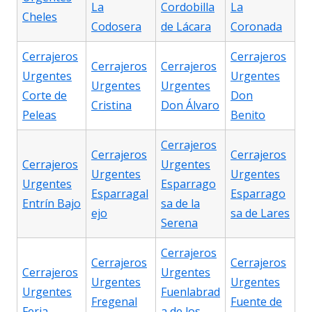
La
Cordobilla
La
Cheles
Codosera
de Lácara
Coronada
Cerrajeros
Cerrajeros
Cerrajeros
Cerrajeros
Urgentes
Urgentes
Urgentes
Urgentes
Corte de
Don
Cristina
Don Álvaro
Peleas
Benito
Cerrajeros
Cerrajeros
Cerrajeros
Cerrajeros
Urgentes
Urgentes
Urgentes
Urgentes
Esparrago
Esparragal
Esparrago
Entrín Bajo
sa de la
ejo
sa de Lares
Serena
Cerrajeros
Cerrajeros
Cerrajeros
Cerrajeros
Urgentes
Urgentes
Urgentes
Urgentes
Fuenlabrad
Fregenal
Fuente de
Feria
a de los