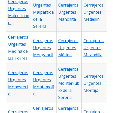
Cerrajeros
Urgentes
Cerrajeros
Cerrajeros
Urgentes
Malpartida
Urgentes
Urgentes
Malcocinad
de la
Manchita
Medellín
o
Serena
Cerrajeros
Cerrajeros
Cerrajeros
Cerrajeros
Urgentes
Urgentes
Urgentes
Urgentes
Medina de
Mengabril
Mérida
Mirandilla
las Torres
Cerrajeros
Cerrajeros
Cerrajeros
Urgentes
Cerrajeros
Urgentes
Urgentes
Monterrub
Urgentes
Monesteri
Montemolí
io de la
Montijo
o
n
Serena
Cerrajeros
Cerrajeros
Cerrajeros
Cerrajeros