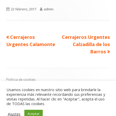
Publicado
Autor
22 febrero, 2017
admin
el
Navegación
Artículo
Artículo
Cerrajeros
Cerrajeros Urgentes
de
anterior
siguiente
entradas
Urgentes Calamonte
Calzadilla de los
Barros
Contenido
del
Footer
Política de cookies
Política de privacidad
Usamos cookies en nuestro sitio web para brindarle la
Aviso Legal
experiencia más relevante recordando sus preferencias y
visitas repetidas. Al hacer clic en "Aceptar", acepta el uso
de TODAS las cookies.
Usando
Tiny Framework
•
Acceder
Ajustes
Aceptar