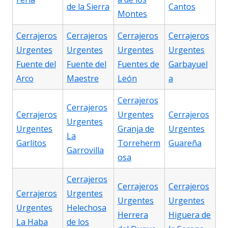
de la Sierra
Cantos
Montes
Cerrajeros
Cerrajeros
Cerrajeros
Cerrajeros
Urgentes
Urgentes
Urgentes
Urgentes
Fuente del
Fuente del
Fuentes de
Garbayuel
Arco
Maestre
León
a
Cerrajeros
Cerrajeros
Cerrajeros
Urgentes
Cerrajeros
Urgentes
Urgentes
Granja de
Urgentes
La
Garlitos
Torreherm
Guareña
Garrovilla
osa
Cerrajeros
Cerrajeros
Cerrajeros
Cerrajeros
Urgentes
Urgentes
Urgentes
Urgentes
Helechosa
Herrera
Higuera de
La Haba
de los