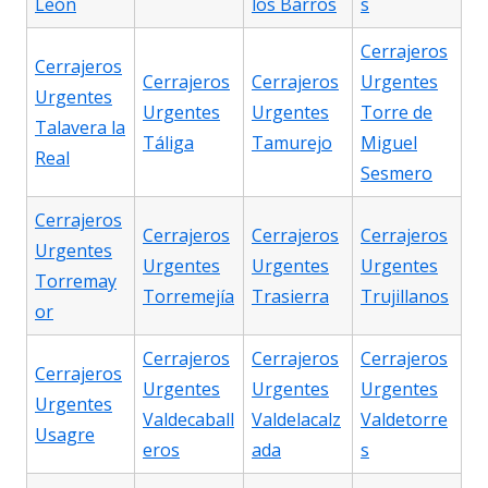
León
los Barros
s
Cerrajeros
Cerrajeros
Cerrajeros
Cerrajeros
Urgentes
Urgentes
Urgentes
Urgentes
Torre de
Talavera la
Táliga
Tamurejo
Miguel
Real
Sesmero
Cerrajeros
Cerrajeros
Cerrajeros
Cerrajeros
Urgentes
Urgentes
Urgentes
Urgentes
Torremay
Torremejía
Trasierra
Trujillanos
or
Cerrajeros
Cerrajeros
Cerrajeros
Cerrajeros
Urgentes
Urgentes
Urgentes
Urgentes
Valdecaball
Valdelacalz
Valdetorre
Usagre
eros
ada
s