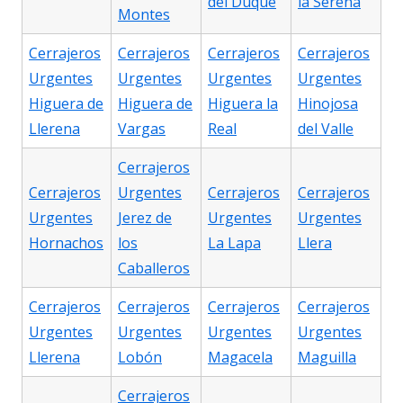
del Duque
la Serena
Montes
Cerrajeros
Cerrajeros
Cerrajeros
Cerrajeros
Urgentes
Urgentes
Urgentes
Urgentes
Higuera de
Higuera de
Higuera la
Hinojosa
Llerena
Vargas
Real
del Valle
Cerrajeros
Cerrajeros
Urgentes
Cerrajeros
Cerrajeros
Urgentes
Jerez de
Urgentes
Urgentes
Hornachos
los
La Lapa
Llera
Caballeros
Cerrajeros
Cerrajeros
Cerrajeros
Cerrajeros
Urgentes
Urgentes
Urgentes
Urgentes
Llerena
Lobón
Magacela
Maguilla
Cerrajeros