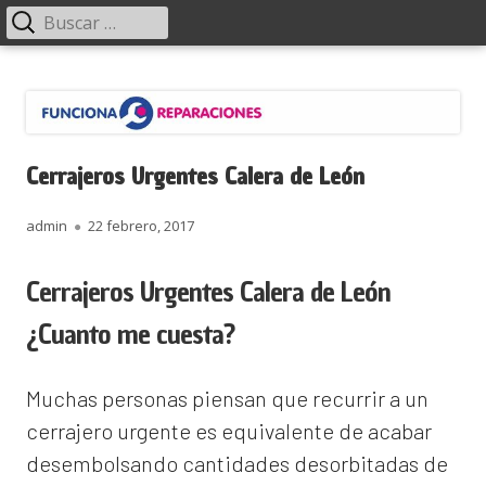
Menú
Buscar:
principal
Saltar
Funciona Reparaciones
al
contenido
Cerrajeros Urgentes Calera de León
Autor
Publicado
admin
22 febrero, 2017
el
Cerrajeros Urgentes Calera de León
¿Cuanto me cuesta?
Muchas personas piensan que recurrir a un
cerrajero urgente es equivalente de acabar
desembolsando cantidades desorbitadas de