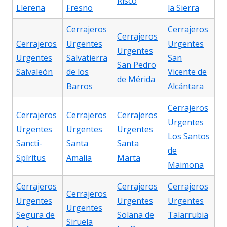
Risco
Llerena
Fresno
la Sierra
Cerrajeros
Cerrajeros
Cerrajeros
Cerrajeros
Urgentes
Urgentes
Urgentes
Urgentes
Salvatierra
San
San Pedro
Salvaleón
de los
Vicente de
de Mérida
Barros
Alcántara
Cerrajeros
Cerrajeros
Cerrajeros
Cerrajeros
Urgentes
Urgentes
Urgentes
Urgentes
Los Santos
Sancti-
Santa
Santa
de
Spíritus
Amalia
Marta
Maimona
Cerrajeros
Cerrajeros
Cerrajeros
Cerrajeros
Urgentes
Urgentes
Urgentes
Urgentes
Segura de
Solana de
Talarrubia
Siruela