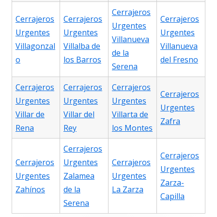
Cerrajeros
Cerrajeros
Cerrajeros
Cerrajeros
Urgentes
Urgentes
Urgentes
Urgentes
Villanueva
Villagonzal
Villalba de
Villanueva
de la
o
los Barros
del Fresno
Serena
Cerrajeros
Cerrajeros
Cerrajeros
Cerrajeros
Urgentes
Urgentes
Urgentes
Urgentes
Villar de
Villar del
Villarta de
Zafra
Rena
Rey
los Montes
Cerrajeros
Cerrajeros
Cerrajeros
Urgentes
Cerrajeros
Urgentes
Urgentes
Zalamea
Urgentes
Zarza-
Zahínos
de la
La Zarza
Capilla
Serena