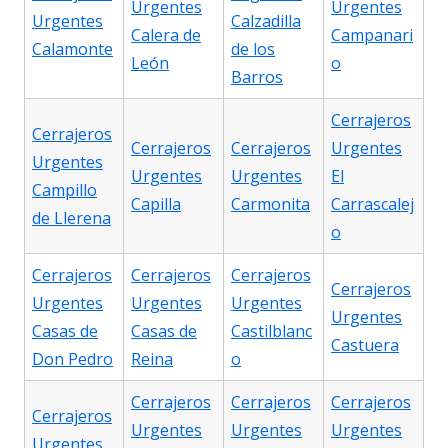
Urgentes
Urgentes
Urgentes
Calzadilla
Calera de
Campanari
Calamonte
de los
León
o
Barros
Cerrajeros
Cerrajeros
Cerrajeros
Cerrajeros
Urgentes
Urgentes
Urgentes
Urgentes
El
Campillo
Capilla
Carmonita
Carrascalej
de Llerena
o
Cerrajeros
Cerrajeros
Cerrajeros
Cerrajeros
Urgentes
Urgentes
Urgentes
Urgentes
Casas de
Casas de
Castilblanc
Castuera
Don Pedro
Reina
o
Cerrajeros
Cerrajeros
Cerrajeros
Cerrajeros
Urgentes
Urgentes
Urgentes
Urgentes