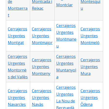
de
Montcada i
Montesqui
Montclar
Montserra
Reixac
u
t
Cerrajeros
Cerrajeros
Cerrajeros
Cerrajeros
Urgentes
Urgentes
Urgentes
Urgentes
Montmane
Montgat
Montmajor
Montmeló
u
Cerrajeros
Cerrajeros
Cerrajeros
Cerrajeros
Urgentes
Urgentes
Urgentes
Urgentes
Montornè
Muntanyol
Montseny
Mura
s del Vallès
a
Cerrajeros
Cerrajeros
Cerrajeros
Cerrajeros
Urgentes
Urgentes
Urgentes
Urgentes
La Nou de
Navarcles
Navàs
Òdena
Berguedà