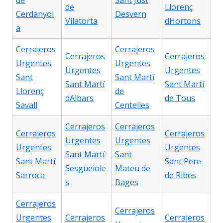
de
Sant Just
de
Llorenç
Cerdanyol
Desvern
Vilatorta
dHortons
a
Cerrajeros
Cerrajeros
Cerrajeros
Cerrajeros
Urgentes
Urgentes
Urgentes
Urgentes
Sant
Sant Martí
Sant Martí
Sant Martí
Llorenç
de
dAlbars
de Tous
Savall
Centelles
Cerrajeros
Cerrajeros
Cerrajeros
Cerrajeros
Urgentes
Urgentes
Urgentes
Urgentes
Sant Martí
Sant
Sant Martí
Sant Pere
Sesgueiole
Mateu de
Sarroca
de Ribes
s
Bages
Cerrajeros
Cerrajeros
Urgentes
Cerrajeros
Cerrajeros