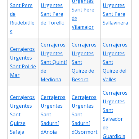
Urgentes
Sant Pere
Urgentes
Urgentes
Sant Pere
de
Sant Pere
Sant Pere
de
Riudebitlle
de Torelló
Sallavinera
Vilamajor
s
Cerrajeros
Cerrajeros
Cerrajeros
Cerrajeros
Urgentes
Urgentes
Urgentes
Urgentes
Sant Quintí
Sant
Sant
Sant Pol de
de
Quirze de
Quirze del
Mar
Mediona
Besora
Vallès
Cerrajeros
Cerrajeros
Cerrajeros
Cerrajeros
Urgentes
Urgentes
Urgentes
Urgentes
Sant
Sant
Sant
Sant
Salvador
Quirze
Sadurní
Sadurní
de
Safaja
dAnoia
dOsormort
Guardiola