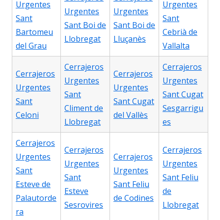
Urgentes
Urgentes
Urgentes
Urgentes
Sant
Sant
Sant Boi de
Sant Boi de
Bartomeu
Cebrià de
Llobregat
Lluçanès
del Grau
Vallalta
Cerrajeros
Cerrajeros
Cerrajeros
Cerrajeros
Urgentes
Urgentes
Urgentes
Urgentes
Sant
Sant Cugat
Sant
Sant Cugat
Climent de
Sesgarrigu
Celoni
del Vallès
Llobregat
es
Cerrajeros
Cerrajeros
Cerrajeros
Urgentes
Cerrajeros
Urgentes
Urgentes
Sant
Urgentes
Sant
Sant Feliu
Esteve de
Sant Feliu
Esteve
de
Palautorde
de Codines
Sesrovires
Llobregat
ra