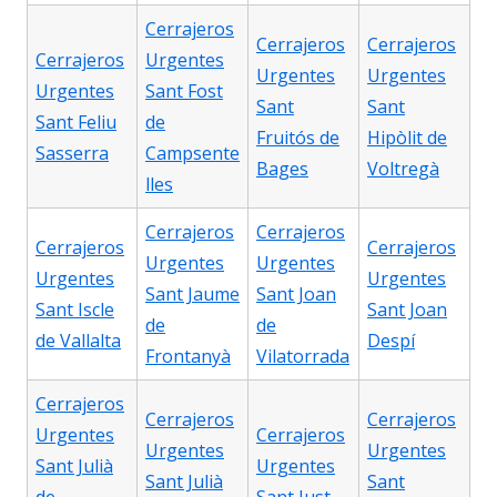
Cerrajeros
Cerrajeros
Cerrajeros
Cerrajeros
Urgentes
Urgentes
Urgentes
Urgentes
Sant Fost
Sant
Sant
Sant Feliu
de
Fruitós de
Hipòlit de
Sasserra
Campsente
Bages
Voltregà
lles
Cerrajeros
Cerrajeros
Cerrajeros
Cerrajeros
Urgentes
Urgentes
Urgentes
Urgentes
Sant Jaume
Sant Joan
Sant Iscle
Sant Joan
de
de
de Vallalta
Despí
Frontanyà
Vilatorrada
Cerrajeros
Cerrajeros
Cerrajeros
Urgentes
Cerrajeros
Urgentes
Urgentes
Sant Julià
Urgentes
Sant Julià
Sant