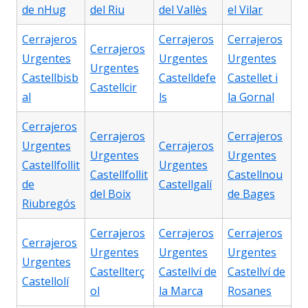
de nHug
del Riu
del Vallès
el Vilar
Cerrajeros
Cerrajeros
Cerrajeros
Cerrajeros
Urgentes
Urgentes
Urgentes
Urgentes
Castellbisb
Castelldefe
Castellet i
Castellcir
al
ls
la Gornal
Cerrajeros
Cerrajeros
Cerrajeros
Urgentes
Cerrajeros
Urgentes
Urgentes
Castellfollit
Urgentes
Castellfollit
Castellnou
de
Castellgalí
del Boix
de Bages
Riubregós
Cerrajeros
Cerrajeros
Cerrajeros
Cerrajeros
Urgentes
Urgentes
Urgentes
Urgentes
Castellterç
Castellví de
Castellví de
Castellolí
ol
la Marca
Rosanes