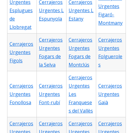
Urgentes
Cerrajeros
Cerrajeros
Urgentes
Esplugues
Urgentes L
Urgentes L
Figaró-
de
Espunyola
Estany
Montmany
Llobregat
Cerrajeros
Cerrajeros
Cerrajeros
Cerrajeros
Urgentes
Urgentes
Urgentes
Urgentes
Fogars de
Fogars de
Folguerole
Fígols
la Selva
Montclús
s
Cerrajeros
Cerrajeros
Cerrajeros
Urgentes
Cerrajeros
Urgentes
Urgentes
Les
Urgentes
Fonollosa
Font-rubí
Franquese
Gaià
s del Vallès
Cerrajeros
Cerrajeros
Cerrajeros
Cerrajeros
Urgentes
Urgentes
Urgentes
Urgentes