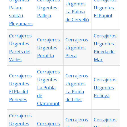
Urgentes
Palau-
Urgentes
Urgentes
La Palma
solità i
Pallejà
El Papiol
de Cervelló
Plegamans
Cerrajeros
Cerrajeros
Cerrajeros
Cerrajeros
Urgentes
Urgentes
Urgentes
Urgentes
Parets del
Pineda de
Perafita
Piera
Vallès
Mar
Cerrajeros
Cerrajeros
Cerrajeros
Urgentes
Cerrajeros
Urgentes
Urgentes
La Pobla
Urgentes
El Pla del
La Pobla
de
Polinyà
Penedès
de Lillet
Claramunt
Cerrajeros
Cerrajeros
Cerrajeros
Urgentes
Cerrajeros