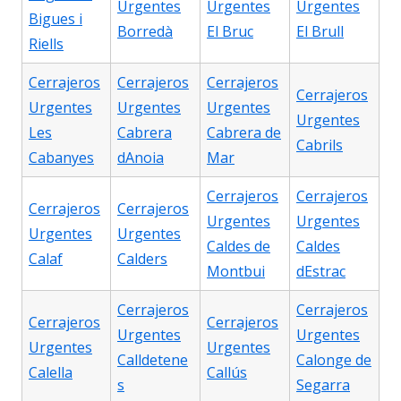
Urgentes
Urgentes
Urgentes
Bigues i
Borredà
El Bruc
El Brull
Riells
Cerrajeros
Cerrajeros
Cerrajeros
Cerrajeros
Urgentes
Urgentes
Urgentes
Urgentes
Les
Cabrera
Cabrera de
Cabrils
Cabanyes
dAnoia
Mar
Cerrajeros
Cerrajeros
Cerrajeros
Cerrajeros
Urgentes
Urgentes
Urgentes
Urgentes
Caldes de
Caldes
Calaf
Calders
Montbui
dEstrac
Cerrajeros
Cerrajeros
Cerrajeros
Cerrajeros
Urgentes
Urgentes
Urgentes
Urgentes
Calldetene
Calonge de
Calella
Callús
s
Segarra