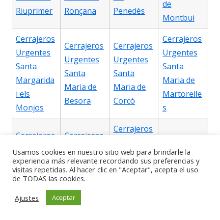
de
Riuprimer
Ronçana
Penedès
Montbui
Cerrajeros
Cerrajeros
Cerrajeros
Cerrajeros
Urgentes
Urgentes
Urgentes
Urgentes
Santa
Santa
Santa
Santa
Margarida
Maria de
Maria de
Maria de
i els
Martorelle
Besora
Corcó
Monjos
s
Cerrajeros
Cerrajeros
Cerrajeros
Urgentes
Cerrajeros
Urgentes
Urgentes
Usamos cookies en nuestro sitio web para brindarle la
Santa
Urgentes
experiencia más relevante recordando sus preferencias y
Santa
Santa
visitas repetidas. Al hacer clic en "Aceptar", acepta el uso
Maria de
Santa
Maria de
Maria de
de TODAS las cookies.
Palautorde
Maria dOló
Merlès
Miralles
ra
Ajustes
Aceptar
Cerrajeros