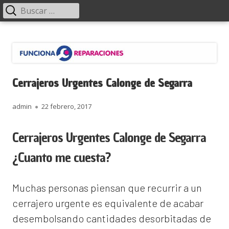
Menú
Buscar:
principal
Saltar
Funciona Reparaciones
al
contenido
Cerrajeros Urgentes Calonge de Segarra
Autor
Publicado
admin
22 febrero, 2017
el
Cerrajeros Urgentes Calonge de Segarra
¿Cuanto me cuesta?
Muchas personas piensan que recurrir a un
cerrajero urgente es equivalente de acabar
desembolsando cantidades desorbitadas de