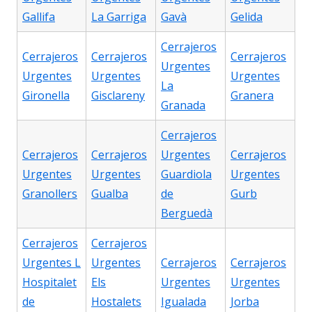
Gallifa
La Garriga
Gavà
Gelida
Cerrajeros
Cerrajeros
Cerrajeros
Cerrajeros
Urgentes
Urgentes
Urgentes
Urgentes
La
Gironella
Gisclareny
Granera
Granada
Cerrajeros
Cerrajeros
Cerrajeros
Urgentes
Cerrajeros
Urgentes
Urgentes
Guardiola
Urgentes
Granollers
Gualba
de
Gurb
Berguedà
Cerrajeros
Cerrajeros
Urgentes L
Urgentes
Cerrajeros
Cerrajeros
Hospitalet
Els
Urgentes
Urgentes
de
Hostalets
Igualada
Jorba