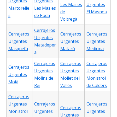
Urgentes
Urgentes
Les Masies
Urgentes
Martorelle
Les Masies
de
El Masnou
s
de Roda
Voltregà
Cerrajeros
Cerrajeros
Cerrajeros
Cerrajeros
Urgentes
Urgentes
Urgentes
Urgentes
Matadeper
Masquefa
Mataró
Mediona
a
Cerrajeros
Cerrajeros
Cerrajeros
Cerrajeros
Urgentes
Urgentes
Urgentes
Urgentes
Molins de
Mollet del
Monistrol
Moià
Rei
Vallès
de Calders
Cerrajeros
Urgentes
Cerrajeros
Cerrajeros
Cerrajeros
Monistrol
Urgentes
Urgentes
Urgentes