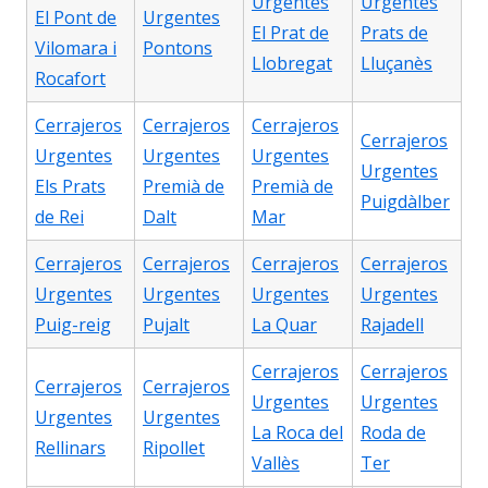
Urgentes
Urgentes
El Pont de
Urgentes
El Prat de
Prats de
Vilomara i
Pontons
Llobregat
Lluçanès
Rocafort
Cerrajeros
Cerrajeros
Cerrajeros
Cerrajeros
Urgentes
Urgentes
Urgentes
Urgentes
Els Prats
Premià de
Premià de
Puigdàlber
de Rei
Dalt
Mar
Cerrajeros
Cerrajeros
Cerrajeros
Cerrajeros
Urgentes
Urgentes
Urgentes
Urgentes
Puig-reig
Pujalt
La Quar
Rajadell
Cerrajeros
Cerrajeros
Cerrajeros
Cerrajeros
Urgentes
Urgentes
Urgentes
Urgentes
La Roca del
Roda de
Rellinars
Ripollet
Vallès
Ter