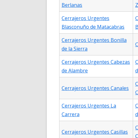
Berlanas
Z
Cerrajeros Urgentes
C
Blasconuño de Matacabras
B
Cerrajeros Urgentes Bonilla
C
de la Sierra
Cerrajeros Urgentes Cabezas
C
de Alambre
d
C
Cerrajeros Urgentes Canales
C
Cerrajeros Urgentes La
C
Carrera
d
C
Cerrajeros Urgentes Casillas
C