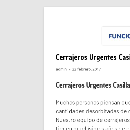
Saltar
Funciona Reparacione
Menú
al
principal
contenido
Cerrajeros Urgentes Casi
Autor
Publicado
admin
22 febrero, 2017
el
Cerrajeros Urgentes Casil
Muchas personas piensan que 
cantidades desorbitadas de d
Nuestro equipo de
cerrajeros
tienen muchísimos años de ex