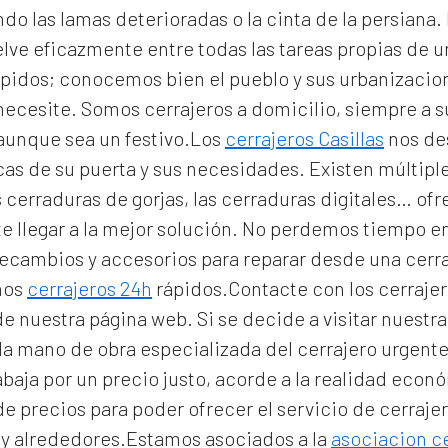
 las lamas deterioradas o la cinta de la persiana. E
lve eficazmente entre todas las tareas propias de u
pidos; conocemos bien el pueblo y sus urbanizacio
 necesite. Somos
cerrajeros a domicilio
, siempre a 
 aunque sea un festivo.Los
cerrajeros Casillas
nos de
icas de su puerta y sus necesidades. Existen múltip
 cerraduras de gorjas, las cerraduras digitales… of
e llegar a la mejor solución. No perdemos tiempo e
 recambios y accesorios para reparar desde una cer
mos
cerrajeros 24h
rápidos.Contacte con los cerrajer
 de nuestra página web. Si se decide a visitar nuest
la mano de obra especializada del
cerrajero urgente
abaja por un precio justo, acorde a la realidad eco
e precios para poder ofrecer el servicio de
cerraje
 y alrededores.Estamos asociados a la
asociacion ce