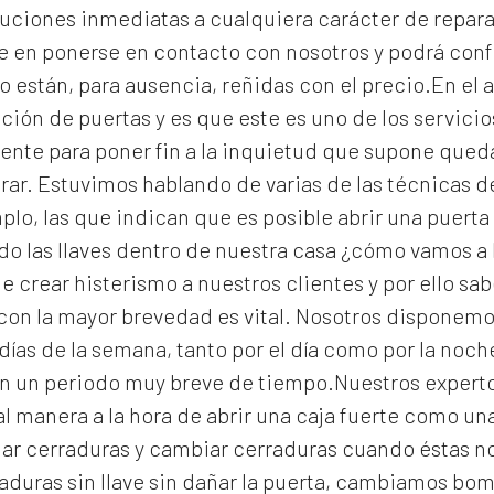
uciones inmediatas a cualquiera carácter de reparac
e en ponerse en contacto con nosotros y podrá con
o están, para ausencia, reñidas con el precio.En el a
ción de puertas y es que este es uno de los servic
gente para poner fin a la inquietud que supone que
rar. Estuvimos hablando de varias de las técnicas 
lo, las que indican que es posible abrir una puerta 
 las llaves dentro de nuestra casa ¿cómo vamos a 
e crear histerismo a nuestros clientes y por ello s
con la mayor brevedad es vital. Nosotros disponemo
días de la semana, tanto por el día como por la noc
en un periodo muy breve de tiempo.Nuestros expert
al manera a la hora de abrir una caja fuerte como un
lar cerraduras y cambiar cerraduras cuando éstas n
aduras
sin llave sin dañar la puerta, cambiamos bomb