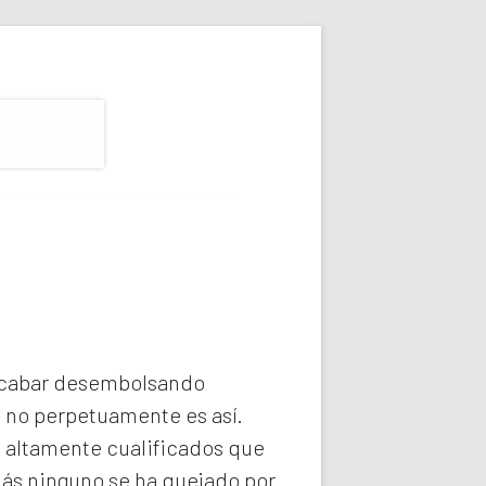
 acabar desembolsando
e no perpetuamente es así.
 altamente cualificados que
más ninguno se ha quejado por