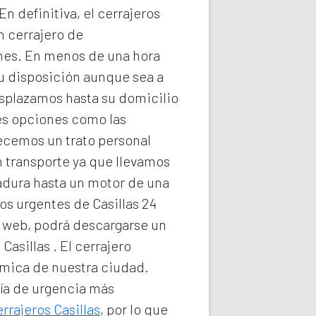
n definitiva, el
cerrajeros
n cerrajero de
nes. En menos de una hora
su disposición aunque sea a
splazamos hasta su domicilio
les opciones como las
recemos un trato personal
n transporte ya que llevamos
radura hasta un motor de una
os urgentes de Casillas 24
ra web, podrá descargarse un
 Casillas
. El
cerrajero
nómica de nuestra ciudad.
ría de urgencia
más
rrajeros Casillas
, por lo que