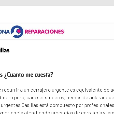
s
llas
las ¿Cuanto me cuesta?
recurrir a un cerrajero urgente es equivalente de
inero pero, para ser sinceros, hemos de aclarar qu
 urgentes Casillas
está compuesto por profesionales
periencia atendiendo urgencias de cerrajería y ja