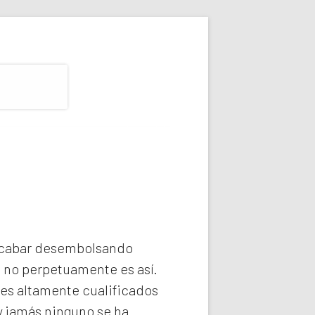
 acabar desembolsando
e no perpetuamente es así.
es altamente cualificados
y jamás ninguno se ha