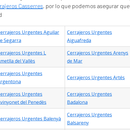
rajeros Casserres
, por lo que podemos asegurar que 
d
errajeros Urgentes Aguilar
Cerrajeros Urgentes
e Segarra
Aiguafreda
errajeros Urgentes L
Cerrajeros Urgentes Arenys
metlla del Vallès
de Mar
errajeros Urgentes
Cerrajeros Urgentes Artés
rgentona
errajeros Urgentes
Cerrajeros Urgentes
vinyonet del Penedès
Badalona
Cerrajeros Urgentes
errajeros Urgentes Balenyà
Balsareny