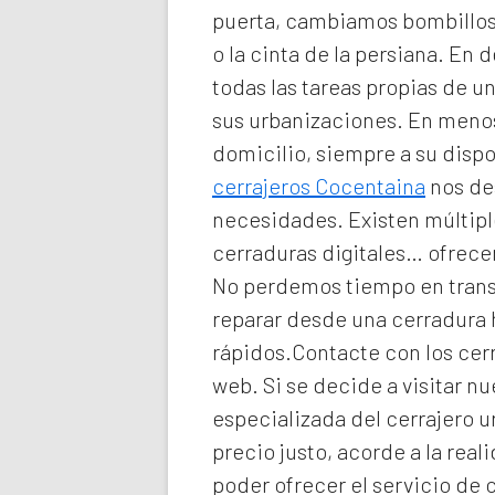
puerta, cambiamos bombillos 
o la cinta de la persiana. En d
todas las tareas propias de 
sus urbanizaciones. En meno
domicilio
, siempre a su disp
cerrajeros Cocentaina
nos des
necesidades. Existen múltiple
cerraduras digitales… ofrecem
No perdemos tiempo en transp
reparar desde una cerradura
rápidos.Contacte con los cerr
web. Si se decide a visitar 
especializada del
cerrajero 
precio justo, acorde a la re
poder ofrecer el servicio de
c