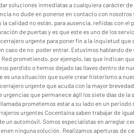
dar soluciones inmediatas a cualquiera carácter de 
encia no dude en ponerse en contacto con nosotros 
 la calidad no están, para ausencia, reñidas con el p
ración de puertas y es que este es uno de los serv
cerrajero urgente para poner fin a la inquietud qu
n caso de no poder entrar. Estuvimos hablando de v
 Red prometiendo, por ejemplo, las que indican que 
emos perdido o hemos dejado las llaves dentro de n
 es una situación que suele crear histerismo a nuest
errajero urgente que acuda con la mayor brevedad e
 urgencias que permanece ágil los siete días de la 
 llamada prometemos estar a su lado en un periodo
rrajeros urgentes Cocentaina
saben trabajar de igual
de un automóvil. Somos especialistas en arreglar ce
ienen ninguna solución. Realizamos
aperturas de
ce