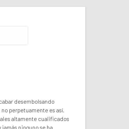
 acabar desembolsando
e no perpetuamente es así.
ales altamente cualificados
y jamás ninguno se ha