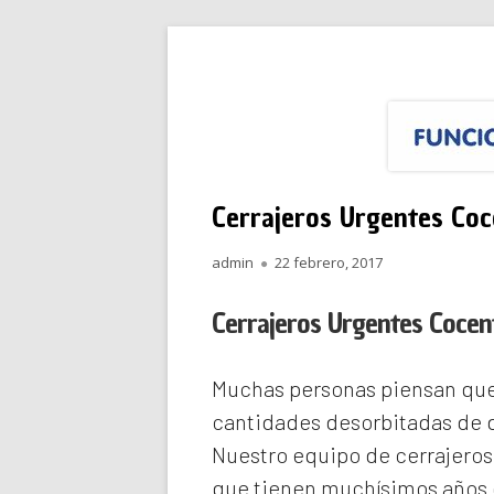
Saltar
Funciona Reparacione
Menú
al
principal
contenido
Cerrajeros Urgentes Coc
Autor
Publicado
admin
22 febrero, 2017
el
Cerrajeros Urgentes Cocen
Muchas personas piensan que 
cantidades desorbitadas de d
Nuestro equipo de
cerrajero
que tienen muchísimos años d