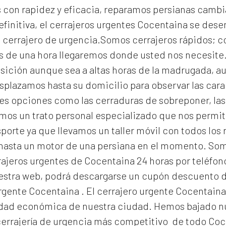
con rapidez y eficacia, reparamos persianas cambi
efinitiva, el
cerrajeros urgentes Cocentaina
se dese
un cerrajero de urgencia.Somos cerrajeros rápidos; 
s de una hora llegaremos donde usted nos necesit
osición aunque sea a altas horas de la madrugada, a
plazamos hasta su domicilio para observar las carac
s opciones como las cerraduras de sobreponer, las 
os un trato personal especializado que nos permite 
orte ya que llevamos un taller móvil con todos los
 hasta un motor de una persiana en el momento. S
ajeros urgentes de Cocentaina 24 horas por teléfono
nuestra web, podrá descargarse un cupón descuento 
urgente Cocentaina
. El
cerrajero urgente Cocentain
alidad económica de nuestra ciudad. Hemos bajado nu
errajería de urgencia
más competitivo de todo Coc