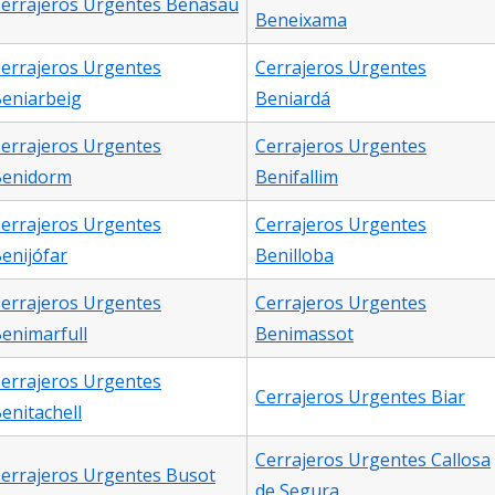
errajeros Urgentes Benasau
Beneixama
errajeros Urgentes
Cerrajeros Urgentes
eniarbeig
Beniardá
errajeros Urgentes
Cerrajeros Urgentes
Benidorm
Benifallim
errajeros Urgentes
Cerrajeros Urgentes
enijófar
Benilloba
errajeros Urgentes
Cerrajeros Urgentes
enimarfull
Benimassot
errajeros Urgentes
Cerrajeros Urgentes Biar
enitachell
Cerrajeros Urgentes Callosa
errajeros Urgentes Busot
de Segura