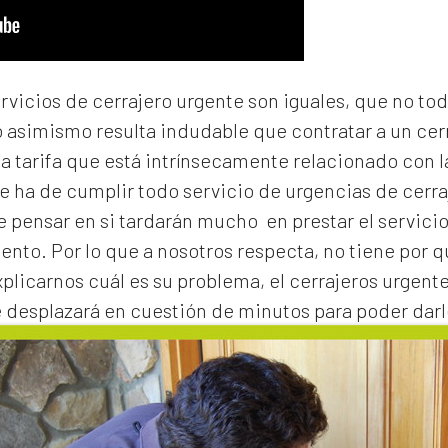
ervicios de cerrajero urgente son iguales, que no to
o asimismo resulta indudable que contratar a un
cer
na tarifa que está intrínsecamente relacionado con 
e ha de cumplir todo servicio de urgencias de cerraj
de pensar en si tardarán mucho en prestar el servicio
to. Por lo que a nosotros respecta, no tiene por 
xplicarnos cuál es su problema, el
cerrajeros urgent
e desplazará en cuestión de minutos para poder darl