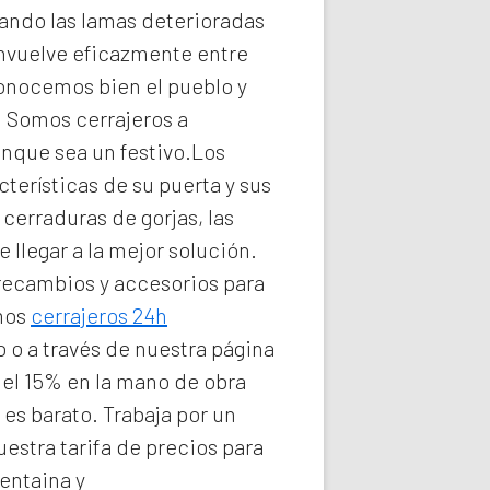
ando las lamas deterioradas
nvuelve eficazmente entre
conocemos bien el pueblo y
e. Somos
cerrajeros a
unque sea un festivo.Los
terísticas de su puerta y sus
cerraduras de gorjas, las
llegar a la mejor solución.
 recambios y accesorios para
omos
cerrajeros 24h
 o a través de nuestra página
del 15% en la mano de obra
a
es barato. Trabaja por un
estra tarifa de precios para
entaina y