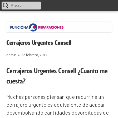
Menú
Buscar:
principal
Saltar
Funciona Reparaciones
al
contenido
Cerrajeros Urgentes Consell
Autor
Publicado
admin
22 febrero, 2017
el
Cerrajeros Urgentes Consell ¿Cuanto me
cuesta?
Muchas personas piensan que recurrir a un
cerrajero urgente es equivalente de acabar
desembolsando cantidades desorbitadas de