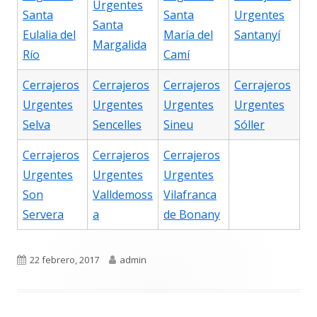
Urgentes
Santa
Santa
Urgentes
Santa
Eulalia del
María del
Santanyí
Margalida
Río
Camí
Cerrajeros
Cerrajeros
Cerrajeros
Cerrajeros
Urgentes
Urgentes
Urgentes
Urgentes
Selva
Sencelles
Sineu
Sóller
Cerrajeros
Cerrajeros
Cerrajeros
Urgentes
Urgentes
Urgentes
Son
Valldemoss
Vilafranca
Servera
a
de Bonany
Publicado
Autor
22 febrero, 2017
admin
el