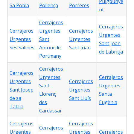
Puigpunye
Sa Pobla
Pollença
Porreres
nt
Cerrajeros
Cerrajeros
Cerrajeros
Urgentes
Cerrajeros
Urgentes
Urgentes
Sant
Urgentes
Sant Joan
Ses Salines
Antoni de
Sant Joan
de Labritja
Portmany
Cerrajeros
Cerrajeros
Urgentes
Cerrajeros
Urgentes
Cerrajeros
Sant
Urgentes
Sant Josep
Urgentes
Llorenç
Santa
de sa
Sant Lluís
des
Eugènia
Talaia
Cardassar
Cerrajeros
Cerrajeros
Cerrajeros
Urgentes
Urgentes
Cerrajeros