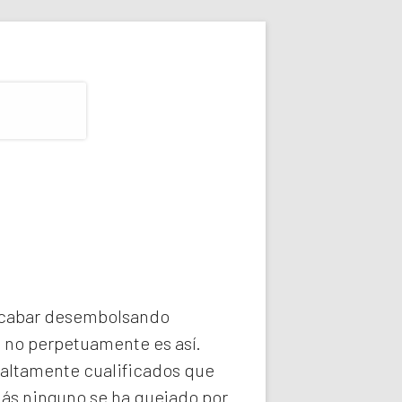
 acabar desembolsando
e no perpetuamente es así.
 altamente cualificados que
más ninguno se ha quejado por