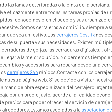
 las lamas deterioradas o la cinta de la persiana. E
ve eficazmente entre todas las tareas propias de un
pidos; conocemos bien el pueblo y sus urbanizacio
 necesite. Somos
cerrajeros a domicilio
, siempre a 
 aunque sea un festivo.Los
cerrajeros Costitx
nos des
icas de su puerta y sus necesidades. Existen múltip
 cerraduras de gorjas, las cerraduras digitales… of
e llegar a la mejor solución. No perdemos tiempo e
 recambios y accesorios para reparar desde una cer
mos
cerrajeros 24h
rápidos.Contacte con los cerrajer
 de nuestra página web. Si se decide a visitar nuest
la mano de obra especializada del
cerrajero urgente
abaja por un precio justo, acorde a la realidad econ
e precios para poder ofrecer el servicio de
cerraje
y alrededores.Estamos asociados a la
asociacion ce