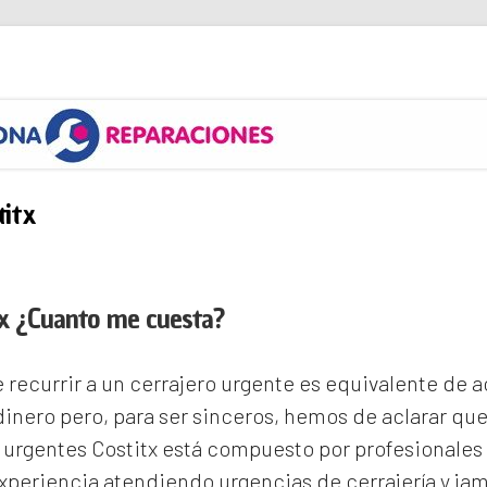
s
titx
tx ¿Cuanto me cuesta?
recurrir a un cerrajero urgente es equivalente de
inero pero, para ser sinceros, hemos de aclarar qu
 urgentes Costitx
está compuesto por profesionales
periencia atendiendo urgencias de cerrajería y ja