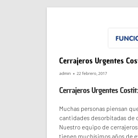
Saltar
Funciona Reparacione
Menú
al
principal
contenido
Cerrajeros Urgentes Cos
Autor
Publicado
admin
22 febrero, 2017
el
Cerrajeros Urgentes Costi
Muchas personas piensan que 
cantidades desorbitadas de d
Nuestro equipo de
cerrajeros
tienen muchísimos años de ex