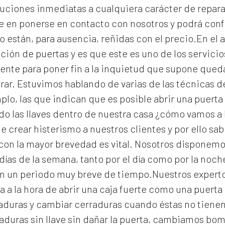
uciones inmediatas a cualquiera carácter de reparac
e en ponerse en contacto con nosotros y podrá con
o están, para ausencia, reñidas con el precio.En el a
ción de puertas y es que este es uno de los servic
gente para poner fin a la inquietud que supone que
rar. Estuvimos hablando de varias de las técnicas 
lo, las que indican que es posible abrir una puerta 
 las llaves dentro de nuestra casa ¿cómo vamos a 
e crear histerismo a nuestros clientes y por ello s
con la mayor brevedad es vital. Nosotros disponemo
días de la semana, tanto por el día como por la noc
en un periodo muy breve de tiempo.Nuestros expert
a a la hora de abrir una caja fuerte como una puert
raduras y cambiar cerraduras cuando éstas no tiene
aduras
sin llave sin dañar la puerta, cambiamos bomb