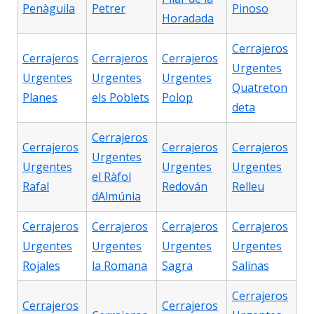
Penàguila
Petrer
Pinoso
Horadada
Cerrajeros
Cerrajeros
Cerrajeros
Cerrajeros
Urgentes
Urgentes
Urgentes
Urgentes
Quatreton
Planes
els Poblets
Polop
deta
Cerrajeros
Cerrajeros
Cerrajeros
Cerrajeros
Urgentes
Urgentes
Urgentes
Urgentes
el Ràfol
Rafal
Redován
Relleu
dAlmúnia
Cerrajeros
Cerrajeros
Cerrajeros
Cerrajeros
Urgentes
Urgentes
Urgentes
Urgentes
Rojales
la Romana
Sagra
Salinas
Cerrajeros
Cerrajeros
Cerrajeros