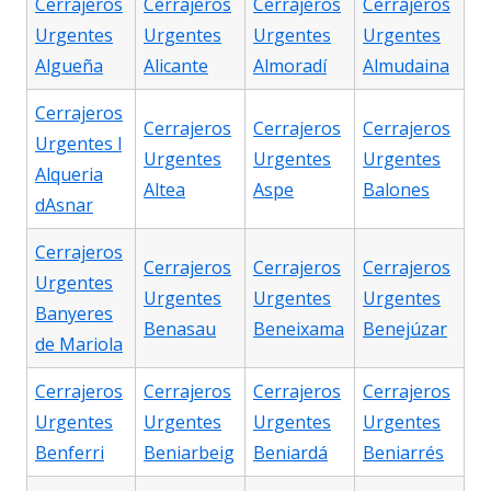
Cerrajeros
Cerrajeros
Cerrajeros
Cerrajeros
Urgentes
Urgentes
Urgentes
Urgentes
Algueña
Alicante
Almoradí
Almudaina
Cerrajeros
Cerrajeros
Cerrajeros
Cerrajeros
Urgentes l
Urgentes
Urgentes
Urgentes
Alqueria
Altea
Aspe
Balones
dAsnar
Cerrajeros
Cerrajeros
Cerrajeros
Cerrajeros
Urgentes
Urgentes
Urgentes
Urgentes
Banyeres
Benasau
Beneixama
Benejúzar
de Mariola
Cerrajeros
Cerrajeros
Cerrajeros
Cerrajeros
Urgentes
Urgentes
Urgentes
Urgentes
Benferri
Beniarbeig
Beniardá
Beniarrés