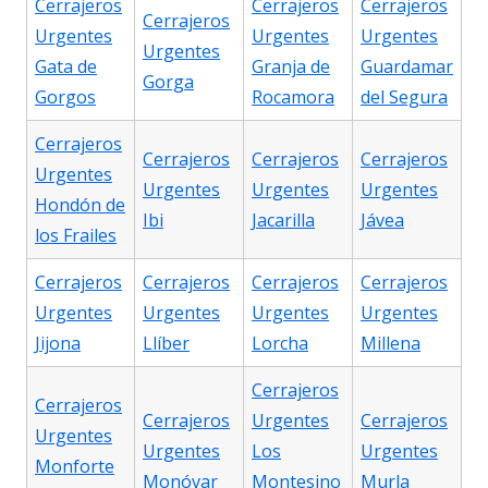
Cerrajeros
Cerrajeros
Cerrajeros
Cerrajeros
Urgentes
Urgentes
Urgentes
Urgentes
Gata de
Granja de
Guardamar
Gorga
Gorgos
Rocamora
del Segura
Cerrajeros
Cerrajeros
Cerrajeros
Cerrajeros
Urgentes
Urgentes
Urgentes
Urgentes
Hondón de
Ibi
Jacarilla
Jávea
los Frailes
Cerrajeros
Cerrajeros
Cerrajeros
Cerrajeros
Urgentes
Urgentes
Urgentes
Urgentes
Jijona
Llíber
Lorcha
Millena
Cerrajeros
Cerrajeros
Cerrajeros
Urgentes
Cerrajeros
Urgentes
Urgentes
Los
Urgentes
Monforte
Monóvar
Montesino
Murla