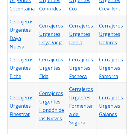
Urgentes
Urgentes
Urgentes
Urgentes
Cocentaina
Confrides
Cox
Crevillent
Cerrajeros
Cerrajeros
Cerrajeros
Cerrajeros
Urgentes
Urgentes
Urgentes
Urgentes
Daya
Daya Vieja
Dénia
Dolores
Nueva
Cerrajeros
Cerrajeros
Cerrajeros
Cerrajeros
Urgentes
Urgentes
Urgentes
Urgentes
Elche
Elda
Facheca
Famorca
Cerrajeros
Cerrajeros
Cerrajeros
Urgentes
Cerrajeros
Urgentes
Urgentes
Formenter
Urgentes
Hondón de
Finestrat
a del
Gaianes
las Nieves
Segura