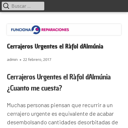
Menú
Buscar:
principal
Saltar
Funciona Reparaciones
al
contenido
Cerrajeros Urgentes el Ràfol dAlmúnia
Autor
Publicado
admin
22 febrero, 2017
el
Cerrajeros Urgentes el Ràfol dAlmúnia
¿Cuanto me cuesta?
Muchas personas piensan que recurrir a un
cerrajero urgente es equivalente de acabar
desembolsando cantidades desorbitadas de