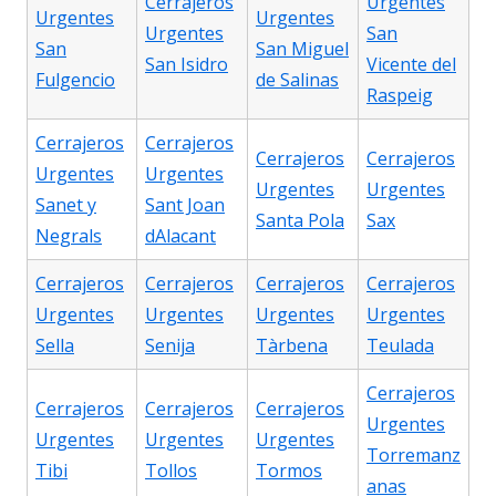
Cerrajeros
Urgentes
Urgentes
Urgentes
Urgentes
San
San
San Miguel
San Isidro
Vicente del
Fulgencio
de Salinas
Raspeig
Cerrajeros
Cerrajeros
Cerrajeros
Cerrajeros
Urgentes
Urgentes
Urgentes
Urgentes
Sanet y
Sant Joan
Santa Pola
Sax
Negrals
dAlacant
Cerrajeros
Cerrajeros
Cerrajeros
Cerrajeros
Urgentes
Urgentes
Urgentes
Urgentes
Sella
Senija
Tàrbena
Teulada
Cerrajeros
Cerrajeros
Cerrajeros
Cerrajeros
Urgentes
Urgentes
Urgentes
Urgentes
Torremanz
Tibi
Tollos
Tormos
anas