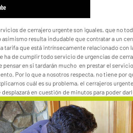
ervicios de cerrajero urgente son iguales, que no to
o asimismo resulta indudable que contratar a un
cer
na tarifa que está intrínsecamente relacionado con 
e ha de cumplir todo servicio de urgencias de cerraj
de pensar en si tardarán mucho en prestar el servicio
to. Por lo que a nosotros respecta, no tiene por 
xplicarnos cuál es su problema, el
cerrajeros urgent
e desplazará en cuestión de minutos para poder darl