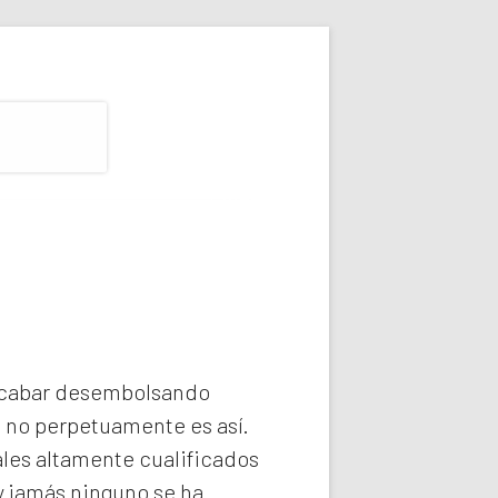
 acabar desembolsando
e no perpetuamente es así.
les altamente cualificados
y jamás ninguno se ha