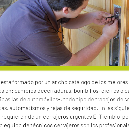
está formado por un ancho catálogo de los mejores 
as en:
cambios de
cerraduras
, bombillos, cierres o
idas las de automóviles-; todo tipo de trabajos de s
rtas, automatismos y rejas de seguridad.En las sigui
e requieren de un
cerrajeros urgentes El Tiemblo
per
 equipo de técnicos cerrajeros son los profesionale