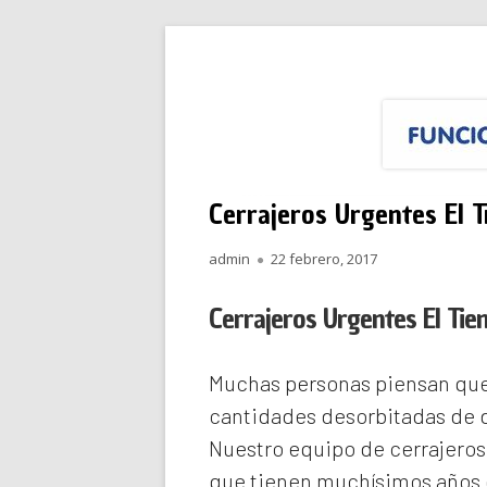
Saltar
Funciona Reparacione
Menú
al
principal
contenido
Cerrajeros Urgentes El 
Autor
Publicado
admin
22 febrero, 2017
el
Cerrajeros Urgentes El Ti
Muchas personas piensan que 
cantidades desorbitadas de d
Nuestro equipo de
cerrajeros
que tienen muchísimos años d