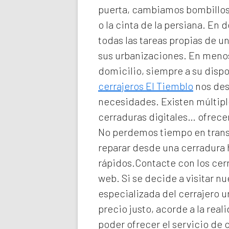
puerta, cambiamos bombillos 
o la cinta de la persiana. En d
todas las tareas propias de 
sus urbanizaciones. En meno
domicilio
, siempre a su disp
cerrajeros El Tiemblo
nos desp
necesidades. Existen múltiple
cerraduras digitales… ofrecem
No perdemos tiempo en transp
reparar desde una cerradura
rápidos.Contacte con los cerr
web. Si se decide a visitar 
especializada del
cerrajero 
precio justo, acorde a la re
poder ofrecer el servicio de
c