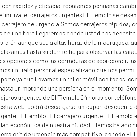
con rapidez y eficacia, reparamos persianas cambi
efinitiva, el
cerrajeros urgentes El Tiemblo
se desen
un cerrajero de urgencia.Somos cerrajeros rápidos; 
s de una hora llegaremos donde usted nos necesit
osición aunque sea a altas horas de la madrugada, a
lazamos hasta su domicilio para observar las caract
s opciones como las cerraduras de sobreponer, las 
os un trato personal especializado que nos permite 
orte ya que llevamos un taller móvil con todos los
 hasta un motor de una persiana en el momento. S
ajeros urgentes de El Tiemblo 24 horas por teléfono
nuestra web, podrá descargarse un cupón descuento 
urgente El Tiemblo
. El
cerrajero urgente El Tiemblo
e
alidad económica de nuestra ciudad. Hemos bajado nu
errajería de urgencia
más competitivo de todo El T