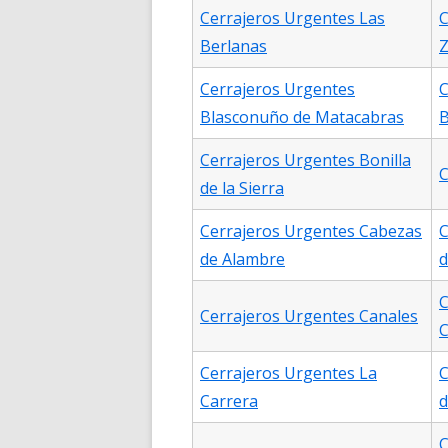
Cerrajeros Urgentes Las
C
Berlanas
Z
Cerrajeros Urgentes
C
Blasconuño de Matacabras
B
Cerrajeros Urgentes Bonilla
C
de la Sierra
Cerrajeros Urgentes Cabezas
C
de Alambre
d
C
Cerrajeros Urgentes Canales
C
Cerrajeros Urgentes La
C
Carrera
d
C