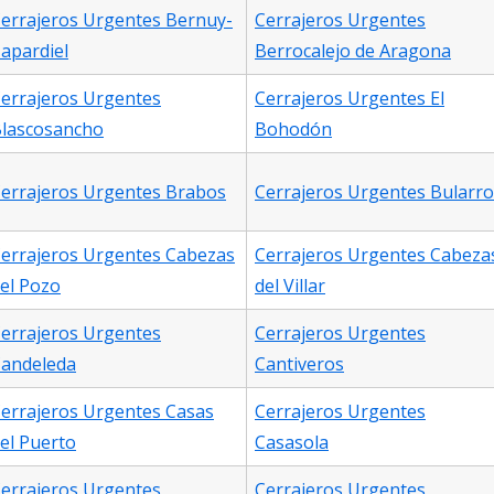
errajeros Urgentes Bernuy-
Cerrajeros Urgentes
apardiel
Berrocalejo de Aragona
errajeros Urgentes
Cerrajeros Urgentes El
lascosancho
Bohodón
errajeros Urgentes Brabos
Cerrajeros Urgentes Bularro
errajeros Urgentes Cabezas
Cerrajeros Urgentes Cabeza
el Pozo
del Villar
errajeros Urgentes
Cerrajeros Urgentes
andeleda
Cantiveros
errajeros Urgentes Casas
Cerrajeros Urgentes
el Puerto
Casasola
errajeros Urgentes
Cerrajeros Urgentes