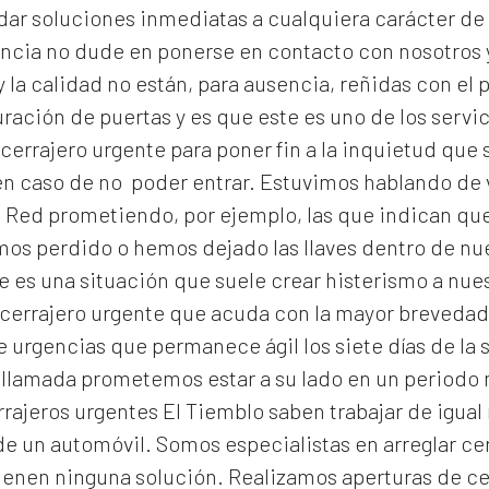
dar soluciones inmediatas a cualquiera carácter de 
encia no dude en ponerse en contacto con nosotros 
 la calidad no están, para ausencia, reñidas con el p
ración de puertas y es que este es uno de los serv
cerrajero urgente para poner fin a la inquietud qu
n caso de no poder entrar. Estuvimos hablando de v
 Red prometiendo, por ejemplo, las que indican que 
emos perdido o hemos dejado las llaves dentro de n
 es una situación que suele crear histerismo a nuest
errajero urgente que acuda con la mayor brevedad e
 urgencias que permanece ágil los siete días de la 
 llamada prometemos estar a su lado en un periodo
rrajeros urgentes El Tiemblo
saben trabajar de igual 
de un automóvil. Somos especialistas en arreglar ce
ienen ninguna solución. Realizamos
aperturas de
ce