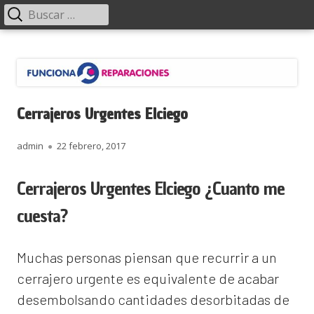
Menú
Buscar:
principal
Saltar
Funciona Reparaciones
al
contenido
Cerrajeros Urgentes Elciego
Autor
Publicado
admin
22 febrero, 2017
el
Cerrajeros Urgentes Elciego ¿Cuanto me
cuesta?
Muchas personas piensan que recurrir a un
cerrajero urgente es equivalente de acabar
desembolsando cantidades desorbitadas de