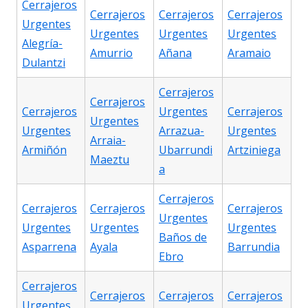
Cerrajeros
Cerrajeros
Cerrajeros
Cerrajeros
Urgentes
Urgentes
Urgentes
Urgentes
Alegría-
Amurrio
Añana
Aramaio
Dulantzi
Cerrajeros
Cerrajeros
Cerrajeros
Urgentes
Cerrajeros
Urgentes
Urgentes
Arrazua-
Urgentes
Arraia-
Armiñón
Ubarrundi
Artziniega
Maeztu
a
Cerrajeros
Cerrajeros
Cerrajeros
Cerrajeros
Urgentes
Urgentes
Urgentes
Urgentes
Baños de
Asparrena
Ayala
Barrundia
Ebro
Cerrajeros
Cerrajeros
Cerrajeros
Cerrajeros
Urgentes