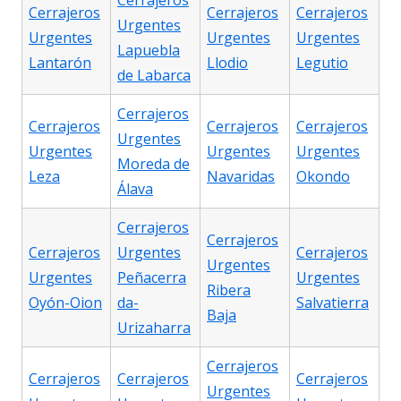
Cerrajeros
Cerrajeros
Cerrajeros
Cerrajeros
Urgentes
Urgentes
Urgentes
Urgentes
Lapuebla
Lantarón
Llodio
Legutio
de Labarca
Cerrajeros
Cerrajeros
Cerrajeros
Cerrajeros
Urgentes
Urgentes
Urgentes
Urgentes
Moreda de
Leza
Navaridas
Okondo
Álava
Cerrajeros
Cerrajeros
Cerrajeros
Urgentes
Cerrajeros
Urgentes
Urgentes
Peñacerra
Urgentes
Ribera
Oyón-Oion
da-
Salvatierra
Baja
Urizaharra
Cerrajeros
Cerrajeros
Cerrajeros
Cerrajeros
Urgentes