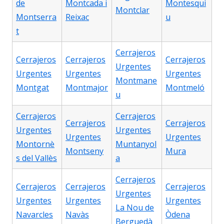
de
Montcada i
Montesqui
Montclar
Montserra
Reixac
u
t
Cerrajeros
Cerrajeros
Cerrajeros
Cerrajeros
Urgentes
Urgentes
Urgentes
Urgentes
Montmane
Montgat
Montmajor
Montmeló
u
Cerrajeros
Cerrajeros
Cerrajeros
Cerrajeros
Urgentes
Urgentes
Urgentes
Urgentes
Montornè
Muntanyol
Montseny
Mura
s del Vallès
a
Cerrajeros
Cerrajeros
Cerrajeros
Cerrajeros
Urgentes
Urgentes
Urgentes
Urgentes
La Nou de
Navarcles
Navàs
Òdena
Berguedà