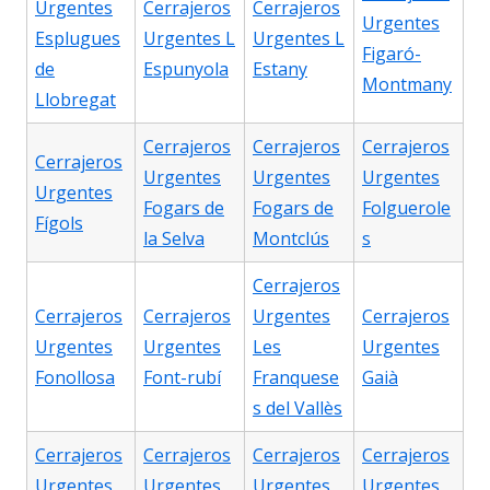
Urgentes
Cerrajeros
Cerrajeros
Urgentes
Esplugues
Urgentes L
Urgentes L
Figaró-
de
Espunyola
Estany
Montmany
Llobregat
Cerrajeros
Cerrajeros
Cerrajeros
Cerrajeros
Urgentes
Urgentes
Urgentes
Urgentes
Fogars de
Fogars de
Folguerole
Fígols
la Selva
Montclús
s
Cerrajeros
Cerrajeros
Cerrajeros
Urgentes
Cerrajeros
Urgentes
Urgentes
Les
Urgentes
Fonollosa
Font-rubí
Franquese
Gaià
s del Vallès
Cerrajeros
Cerrajeros
Cerrajeros
Cerrajeros
Urgentes
Urgentes
Urgentes
Urgentes