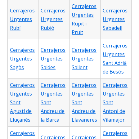
Cerrajeros
Cerrajeros
Cerrajeros
Cerrajeros
Urgentes
Urgentes
Urgentes
Urgentes
Rupit i
Rubí
Rubió
Sabadell
Pruit
Cerrajeros
Cerrajeros
Cerrajeros
Cerrajeros
Urgentes
Urgentes
Urgentes
Urgentes
Sant Adrià
Sagàs
Saldes
Sallent
de Besòs
Cerrajeros
Cerrajeros
Cerrajeros
Cerrajeros
Urgentes
Urgentes
Urgentes
Urgentes
Sant
Sant
Sant
Sant
Agustí de
Andreu de
Andreu de
Antoni de
Lluçanès
la Barca
Llavaneres
Vilamajor
Cerrajeros
Cerrajeros
Cerrajeros
Cerrajeros