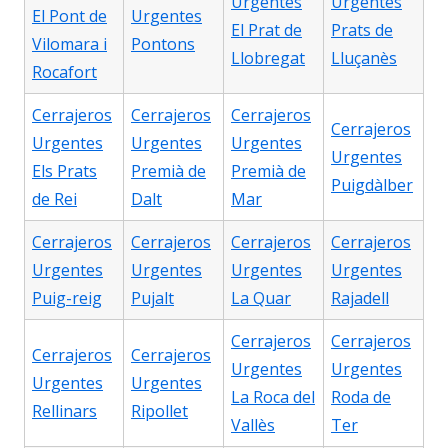
Urgentes
Urgentes
El Pont de
Urgentes
El Prat de
Prats de
Vilomara i
Pontons
Llobregat
Lluçanès
Rocafort
Cerrajeros
Cerrajeros
Cerrajeros
Cerrajeros
Urgentes
Urgentes
Urgentes
Urgentes
Els Prats
Premià de
Premià de
Puigdàlber
de Rei
Dalt
Mar
Cerrajeros
Cerrajeros
Cerrajeros
Cerrajeros
Urgentes
Urgentes
Urgentes
Urgentes
Puig-reig
Pujalt
La Quar
Rajadell
Cerrajeros
Cerrajeros
Cerrajeros
Cerrajeros
Urgentes
Urgentes
Urgentes
Urgentes
La Roca del
Roda de
Rellinars
Ripollet
Vallès
Ter