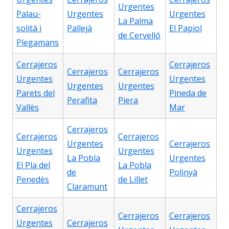
Urgentes
Palau-
Urgentes
Urgentes
La Palma
solità i
Pallejà
El Papiol
de Cervelló
Plegamans
Cerrajeros
Cerrajeros
Cerrajeros
Cerrajeros
Urgentes
Urgentes
Urgentes
Urgentes
Parets del
Pineda de
Perafita
Piera
Vallès
Mar
Cerrajeros
Cerrajeros
Cerrajeros
Urgentes
Cerrajeros
Urgentes
Urgentes
La Pobla
Urgentes
El Pla del
La Pobla
de
Polinyà
Penedès
de Lillet
Claramunt
Cerrajeros
Cerrajeros
Cerrajeros
Urgentes
Cerrajeros