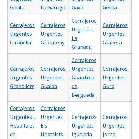
Gallifa
La Garriga
Gavà
Gelida
Cerrajeros
Cerrajeros
Cerrajeros
Cerrajeros
Urgentes
Urgentes
Urgentes
Urgentes
La
Gironella
Gisclareny
Granera
Granada
Cerrajeros
Cerrajeros
Cerrajeros
Urgentes
Cerrajeros
Urgentes
Urgentes
Guardiola
Urgentes
Granollers
Gualba
de
Gurb
Berguedà
Cerrajeros
Cerrajeros
Urgentes L
Urgentes
Cerrajeros
Cerrajeros
Hospitalet
Els
Urgentes
Urgentes
de
Hostalets
Igualada
Jorba