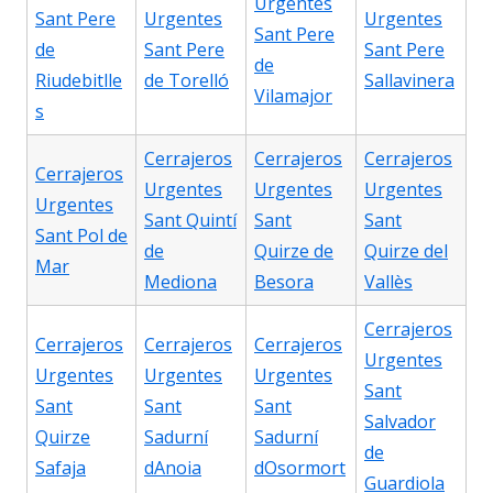
Urgentes
Sant Pere
Urgentes
Urgentes
Sant Pere
de
Sant Pere
Sant Pere
de
Riudebitlle
de Torelló
Sallavinera
Vilamajor
s
Cerrajeros
Cerrajeros
Cerrajeros
Cerrajeros
Urgentes
Urgentes
Urgentes
Urgentes
Sant Quintí
Sant
Sant
Sant Pol de
de
Quirze de
Quirze del
Mar
Mediona
Besora
Vallès
Cerrajeros
Cerrajeros
Cerrajeros
Cerrajeros
Urgentes
Urgentes
Urgentes
Urgentes
Sant
Sant
Sant
Sant
Salvador
Quirze
Sadurní
Sadurní
de
Safaja
dAnoia
dOsormort
Guardiola