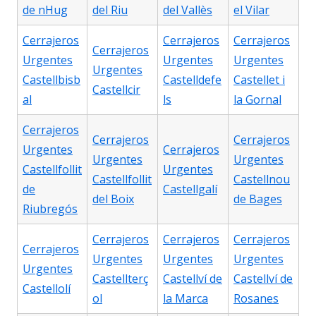
de nHug
del Riu
del Vallès
el Vilar
Cerrajeros
Cerrajeros
Cerrajeros
Cerrajeros
Urgentes
Urgentes
Urgentes
Urgentes
Castellbisb
Castelldefe
Castellet i
Castellcir
al
ls
la Gornal
Cerrajeros
Cerrajeros
Cerrajeros
Urgentes
Cerrajeros
Urgentes
Urgentes
Castellfollit
Urgentes
Castellfollit
Castellnou
de
Castellgalí
del Boix
de Bages
Riubregós
Cerrajeros
Cerrajeros
Cerrajeros
Cerrajeros
Urgentes
Urgentes
Urgentes
Urgentes
Castellterç
Castellví de
Castellví de
Castellolí
ol
la Marca
Rosanes