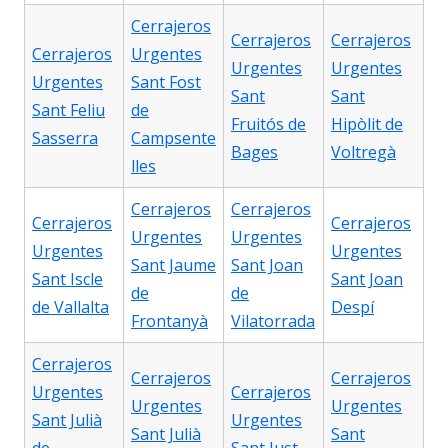
Cerrajeros
Cerrajeros
Cerrajeros
Cerrajeros
Urgentes
Urgentes
Urgentes
Urgentes
Sant Fost
Sant
Sant
Sant Feliu
de
Fruitós de
Hipòlit de
Sasserra
Campsente
Bages
Voltregà
lles
Cerrajeros
Cerrajeros
Cerrajeros
Cerrajeros
Urgentes
Urgentes
Urgentes
Urgentes
Sant Jaume
Sant Joan
Sant Iscle
Sant Joan
de
de
de Vallalta
Despí
Frontanyà
Vilatorrada
Cerrajeros
Cerrajeros
Cerrajeros
Urgentes
Cerrajeros
Urgentes
Urgentes
Sant Julià
Urgentes
Sant Julià
Sant