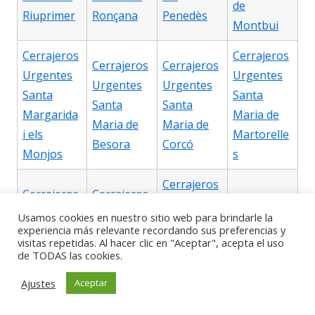
de
Riuprimer
Ronçana
Penedès
Montbui
Cerrajeros
Cerrajeros
Cerrajeros
Cerrajeros
Urgentes
Urgentes
Urgentes
Urgentes
Santa
Santa
Santa
Santa
Margarida
Maria de
Maria de
Maria de
i els
Martorelle
Besora
Corcó
Monjos
s
Cerrajeros
Cerrajeros
Cerrajeros
Urgentes
Cerrajeros
Urgentes
Urgentes
Usamos cookies en nuestro sitio web para brindarle la
Santa
Urgentes
experiencia más relevante recordando sus preferencias y
Santa
Santa
visitas repetidas. Al hacer clic en "Aceptar", acepta el uso
Maria de
Santa
Maria de
Maria de
de TODAS las cookies.
Palautorde
Maria dOló
Merlès
Miralles
ra
Ajustes
Aceptar
Cerrajeros