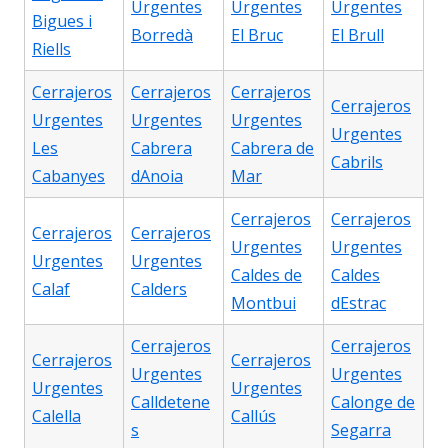
Urgentes
Urgentes
Urgentes
Bigues i
Borredà
El Bruc
El Brull
Riells
Cerrajeros
Cerrajeros
Cerrajeros
Cerrajeros
Urgentes
Urgentes
Urgentes
Urgentes
Les
Cabrera
Cabrera de
Cabrils
Cabanyes
dAnoia
Mar
Cerrajeros
Cerrajeros
Cerrajeros
Cerrajeros
Urgentes
Urgentes
Urgentes
Urgentes
Caldes de
Caldes
Calaf
Calders
Montbui
dEstrac
Cerrajeros
Cerrajeros
Cerrajeros
Cerrajeros
Urgentes
Urgentes
Urgentes
Urgentes
Calldetene
Calonge de
Calella
Callús
s
Segarra