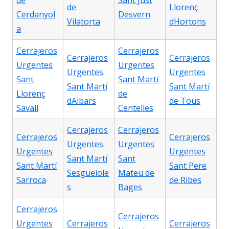
de
Sant Just
de
Llorenç
Cerdanyol
Desvern
Vilatorta
dHortons
a
Cerrajeros
Cerrajeros
Cerrajeros
Cerrajeros
Urgentes
Urgentes
Urgentes
Urgentes
Sant
Sant Martí
Sant Martí
Sant Martí
Llorenç
de
dAlbars
de Tous
Savall
Centelles
Cerrajeros
Cerrajeros
Cerrajeros
Cerrajeros
Urgentes
Urgentes
Urgentes
Urgentes
Sant Martí
Sant
Sant Martí
Sant Pere
Sesgueiole
Mateu de
Sarroca
de Ribes
s
Bages
Cerrajeros
Cerrajeros
Urgentes
Cerrajeros
Cerrajeros