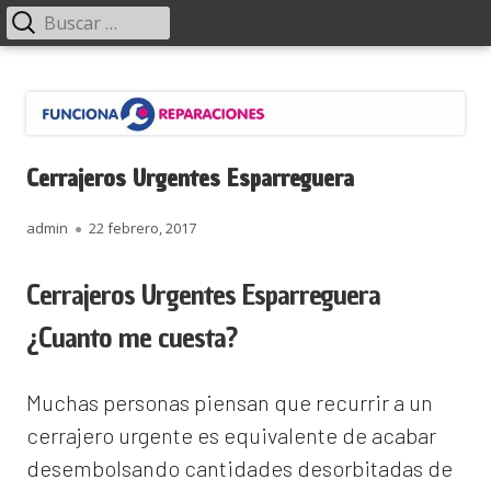
Menú
Buscar:
principal
Saltar
Funciona Reparaciones
al
contenido
Cerrajeros Urgentes Esparreguera
Autor
Publicado
admin
22 febrero, 2017
el
Cerrajeros Urgentes Esparreguera
¿Cuanto me cuesta?
Muchas personas piensan que recurrir a un
cerrajero urgente es equivalente de acabar
desembolsando cantidades desorbitadas de