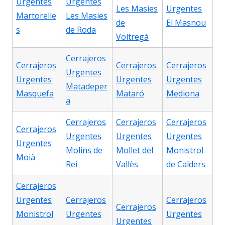
Urgentes
Urgentes
Les Masies
Urgentes
Martorelle
Les Masies
de
El Masnou
s
de Roda
Voltregà
Cerrajeros
Cerrajeros
Cerrajeros
Cerrajeros
Urgentes
Urgentes
Urgentes
Urgentes
Matadeper
Masquefa
Mataró
Mediona
a
Cerrajeros
Cerrajeros
Cerrajeros
Cerrajeros
Urgentes
Urgentes
Urgentes
Urgentes
Molins de
Mollet del
Monistrol
Moià
Rei
Vallès
de Calders
Cerrajeros
Urgentes
Cerrajeros
Cerrajeros
Cerrajeros
Monistrol
Urgentes
Urgentes
Urgentes