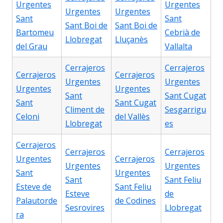
Urgentes
Urgentes
Urgentes
Urgentes
Sant
Sant
Sant Boi de
Sant Boi de
Bartomeu
Cebrià de
Llobregat
Lluçanès
del Grau
Vallalta
Cerrajeros
Cerrajeros
Cerrajeros
Cerrajeros
Urgentes
Urgentes
Urgentes
Urgentes
Sant
Sant Cugat
Sant
Sant Cugat
Climent de
Sesgarrigu
Celoni
del Vallès
Llobregat
es
Cerrajeros
Cerrajeros
Cerrajeros
Urgentes
Cerrajeros
Urgentes
Urgentes
Sant
Urgentes
Sant
Sant Feliu
Esteve de
Sant Feliu
Esteve
de
Palautorde
de Codines
Sesrovires
Llobregat
ra