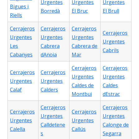
Urgentes
Urgentes
Urgentes
Bigues i
Borredà
El Bruc
El Brull
Riells
Cerrajeros
Cerrajeros
Cerrajeros
Cerrajeros
Urgentes
Urgentes
Urgentes
Urgentes
Les
Cabrera
Cabrera de
Cabrils
Cabanyes
dAnoia
Mar
Cerrajeros
Cerrajeros
Cerrajeros
Cerrajeros
Urgentes
Urgentes
Urgentes
Urgentes
Caldes de
Caldes
Calaf
Calders
Montbui
dEstrac
Cerrajeros
Cerrajeros
Cerrajeros
Cerrajeros
Urgentes
Urgentes
Urgentes
Urgentes
Calldetene
Calonge de
Calella
Callús
s
Segarra