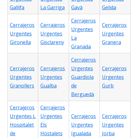
Gallifa
La Garriga
Gavà
Gelida
Cerrajeros
Cerrajeros
Cerrajeros
Cerrajeros
Urgentes
Urgentes
Urgentes
Urgentes
La
Gironella
Gisclareny
Granera
Granada
Cerrajeros
Cerrajeros
Cerrajeros
Urgentes
Cerrajeros
Urgentes
Urgentes
Guardiola
Urgentes
Granollers
Gualba
de
Gurb
Berguedà
Cerrajeros
Cerrajeros
Urgentes L
Urgentes
Cerrajeros
Cerrajeros
Hospitalet
Els
Urgentes
Urgentes
de
Hostalets
Igualada
Jorba