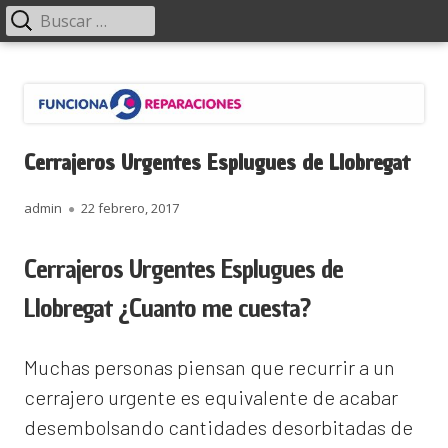
Menú
Buscar:
principal
Saltar
Funciona Reparaciones
al
contenido
Cerrajeros Urgentes Esplugues de Llobregat
Autor
Publicado
admin
22 febrero, 2017
el
Cerrajeros Urgentes Esplugues de
Llobregat ¿Cuanto me cuesta?
Muchas personas piensan que recurrir a un
cerrajero urgente es equivalente de acabar
desembolsando cantidades desorbitadas de