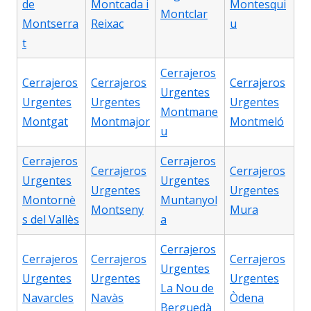
de
Montcada i
Montesqui
Montclar
Montserra
Reixac
u
t
Cerrajeros
Cerrajeros
Cerrajeros
Cerrajeros
Urgentes
Urgentes
Urgentes
Urgentes
Montmane
Montgat
Montmajor
Montmeló
u
Cerrajeros
Cerrajeros
Cerrajeros
Cerrajeros
Urgentes
Urgentes
Urgentes
Urgentes
Montornè
Muntanyol
Montseny
Mura
s del Vallès
a
Cerrajeros
Cerrajeros
Cerrajeros
Cerrajeros
Urgentes
Urgentes
Urgentes
Urgentes
La Nou de
Navarcles
Navàs
Òdena
Berguedà