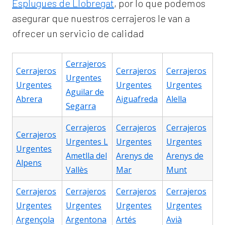
Esplugues de Llobregat
, por lo que podemos
asegurar que nuestros cerrajeros le van a
ofrecer un servicio de calidad
Cerrajeros
Cerrajeros
Cerrajeros
Cerrajeros
Urgentes
Urgentes
Urgentes
Urgentes
Aguilar de
Abrera
Aiguafreda
Alella
Segarra
Cerrajeros
Cerrajeros
Cerrajeros
Cerrajeros
Urgentes L
Urgentes
Urgentes
Urgentes
Ametlla del
Arenys de
Arenys de
Alpens
Vallès
Mar
Munt
Cerrajeros
Cerrajeros
Cerrajeros
Cerrajeros
Urgentes
Urgentes
Urgentes
Urgentes
Argençola
Argentona
Artés
Avià