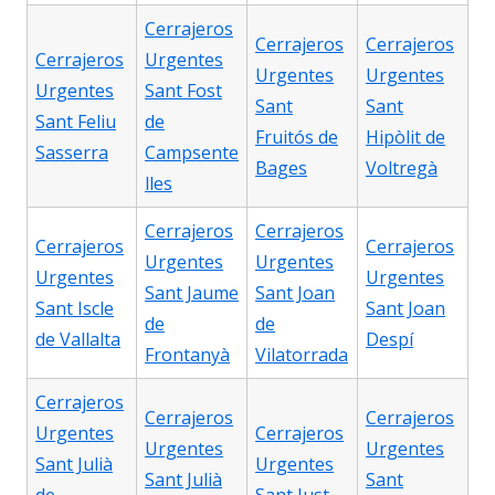
Cerrajeros
Cerrajeros
Cerrajeros
Cerrajeros
Urgentes
Urgentes
Urgentes
Urgentes
Sant Fost
Sant
Sant
Sant Feliu
de
Fruitós de
Hipòlit de
Sasserra
Campsente
Bages
Voltregà
lles
Cerrajeros
Cerrajeros
Cerrajeros
Cerrajeros
Urgentes
Urgentes
Urgentes
Urgentes
Sant Jaume
Sant Joan
Sant Iscle
Sant Joan
de
de
de Vallalta
Despí
Frontanyà
Vilatorrada
Cerrajeros
Cerrajeros
Cerrajeros
Urgentes
Cerrajeros
Urgentes
Urgentes
Sant Julià
Urgentes
Sant Julià
Sant