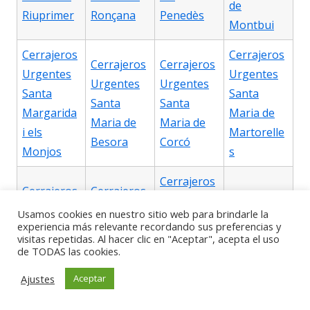
de
Riuprimer
Ronçana
Penedès
Montbui
Cerrajeros
Cerrajeros
Cerrajeros
Cerrajeros
Urgentes
Urgentes
Urgentes
Urgentes
Santa
Santa
Santa
Santa
Margarida
Maria de
Maria de
Maria de
i els
Martorelle
Besora
Corcó
Monjos
s
Cerrajeros
Cerrajeros
Cerrajeros
Urgentes
Cerrajeros
Urgentes
Urgentes
Usamos cookies en nuestro sitio web para brindarle la
Santa
Urgentes
experiencia más relevante recordando sus preferencias y
Santa
Santa
visitas repetidas. Al hacer clic en "Aceptar", acepta el uso
Maria de
Santa
Maria de
Maria de
de TODAS las cookies.
Palautorde
Maria dOló
Merlès
Miralles
ra
Ajustes
Aceptar
Cerrajeros