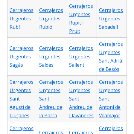
Cerrajeros
Cerrajeros
Cerrajeros
Cerrajeros
Urgentes
Urgentes
Urgentes
Urgentes
Rupit i
Rubí
Rubió
Sabadell
Pruit
Cerrajeros
Cerrajeros
Cerrajeros
Cerrajeros
Urgentes
Urgentes
Urgentes
Urgentes
Sant Adrià
Sagàs
Saldes
Sallent
de Besòs
Cerrajeros
Cerrajeros
Cerrajeros
Cerrajeros
Urgentes
Urgentes
Urgentes
Urgentes
Sant
Sant
Sant
Sant
Agustí de
Andreu de
Andreu de
Antoni de
Lluçanès
la Barca
Llavaneres
Vilamajor
Cerrajeros
Cerrajeros
Cerrajeros
Cerrajeros