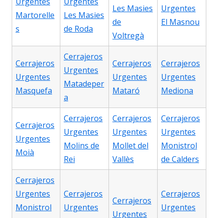
Urgentes
Urgentes
Les Masies
Urgentes
Martorelle
Les Masies
de
El Masnou
s
de Roda
Voltregà
Cerrajeros
Cerrajeros
Cerrajeros
Cerrajeros
Urgentes
Urgentes
Urgentes
Urgentes
Matadeper
Masquefa
Mataró
Mediona
a
Cerrajeros
Cerrajeros
Cerrajeros
Cerrajeros
Urgentes
Urgentes
Urgentes
Urgentes
Molins de
Mollet del
Monistrol
Moià
Rei
Vallès
de Calders
Cerrajeros
Urgentes
Cerrajeros
Cerrajeros
Cerrajeros
Monistrol
Urgentes
Urgentes
Urgentes