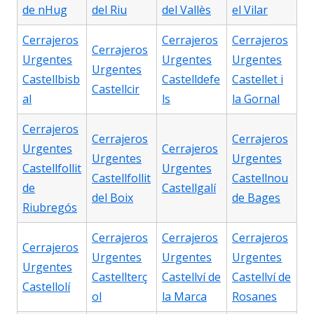
de nHug
del Riu
del Vallès
el Vilar
Cerrajeros
Cerrajeros
Cerrajeros
Cerrajeros
Urgentes
Urgentes
Urgentes
Urgentes
Castellbisb
Castelldefe
Castellet i
Castellcir
al
ls
la Gornal
Cerrajeros
Cerrajeros
Cerrajeros
Urgentes
Cerrajeros
Urgentes
Urgentes
Castellfollit
Urgentes
Castellfollit
Castellnou
de
Castellgalí
del Boix
de Bages
Riubregós
Cerrajeros
Cerrajeros
Cerrajeros
Cerrajeros
Urgentes
Urgentes
Urgentes
Urgentes
Castellterç
Castellví de
Castellví de
Castellolí
ol
la Marca
Rosanes