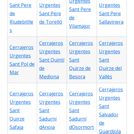
Urgentes
Sant Pere
Urgentes
Urgentes
Sant Pere
de
Sant Pere
Sant Pere
de
Riudebitlle
de Torelló
Sallavinera
Vilamajor
s
Cerrajeros
Cerrajeros
Cerrajeros
Cerrajeros
Urgentes
Urgentes
Urgentes
Urgentes
Sant Quintí
Sant
Sant
Sant Pol de
de
Quirze de
Quirze del
Mar
Mediona
Besora
Vallès
Cerrajeros
Cerrajeros
Cerrajeros
Cerrajeros
Urgentes
Urgentes
Urgentes
Urgentes
Sant
Sant
Sant
Sant
Salvador
Quirze
Sadurní
Sadurní
de
Safaja
dAnoia
dOsormort
Guardiola