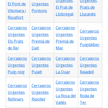
Urgentes
Urgentes
El Pont de
Urgentes
El Prat de
Prats de
Vilomara i
Pontons
Llobregat
Lluçanès
Rocafort
Cerrajeros
Cerrajeros
Cerrajeros
Cerrajeros
Urgentes
Urgentes
Urgentes
Urgentes
Els Prats
Premià de
Premià de
Puigdàlber
de Rei
Dalt
Mar
Cerrajeros
Cerrajeros
Cerrajeros
Cerrajeros
Urgentes
Urgentes
Urgentes
Urgentes
Puig-reig
Pujalt
La Quar
Rajadell
Cerrajeros
Cerrajeros
Cerrajeros
Cerrajeros
Urgentes
Urgentes
Urgentes
Urgentes
La Roca del
Roda de
Rellinars
Ripollet
Vallès
Ter