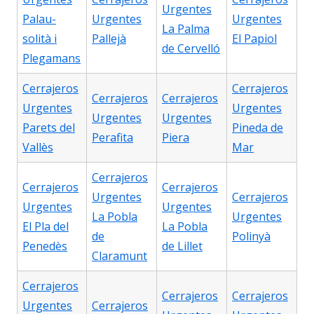
Urgentes
Palau-
Urgentes
Urgentes
La Palma
solità i
Pallejà
El Papiol
de Cervelló
Plegamans
Cerrajeros
Cerrajeros
Cerrajeros
Cerrajeros
Urgentes
Urgentes
Urgentes
Urgentes
Parets del
Pineda de
Perafita
Piera
Vallès
Mar
Cerrajeros
Cerrajeros
Cerrajeros
Urgentes
Cerrajeros
Urgentes
Urgentes
La Pobla
Urgentes
El Pla del
La Pobla
de
Polinyà
Penedès
de Lillet
Claramunt
Cerrajeros
Cerrajeros
Cerrajeros
Urgentes
Cerrajeros