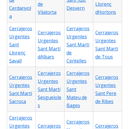
de
Sant Just
de
Llorenç
Cerdanyol
Desvern
Vilatorta
dHortons
a
Cerrajeros
Cerrajeros
Cerrajeros
Cerrajeros
Urgentes
Urgentes
Urgentes
Urgentes
Sant
Sant Martí
Sant Martí
Sant Martí
Llorenç
de
dAlbars
de Tous
Savall
Centelles
Cerrajeros
Cerrajeros
Cerrajeros
Cerrajeros
Urgentes
Urgentes
Urgentes
Urgentes
Sant Martí
Sant
Sant Martí
Sant Pere
Sesgueiole
Mateu de
Sarroca
de Ribes
s
Bages
Cerrajeros
Cerrajeros
Urgentes
Cerrajeros
Cerrajeros