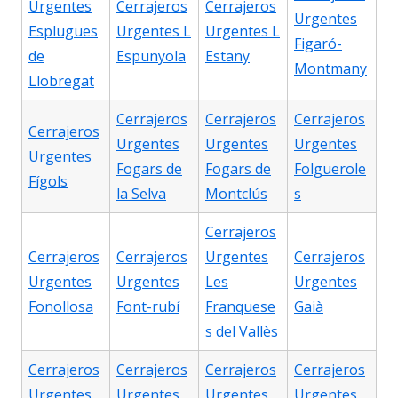
Urgentes
Cerrajeros
Cerrajeros
Urgentes
Esplugues
Urgentes L
Urgentes L
Figaró-
de
Espunyola
Estany
Montmany
Llobregat
Cerrajeros
Cerrajeros
Cerrajeros
Cerrajeros
Urgentes
Urgentes
Urgentes
Urgentes
Fogars de
Fogars de
Folguerole
Fígols
la Selva
Montclús
s
Cerrajeros
Cerrajeros
Cerrajeros
Urgentes
Cerrajeros
Urgentes
Urgentes
Les
Urgentes
Fonollosa
Font-rubí
Franquese
Gaià
s del Vallès
Cerrajeros
Cerrajeros
Cerrajeros
Cerrajeros
Urgentes
Urgentes
Urgentes
Urgentes