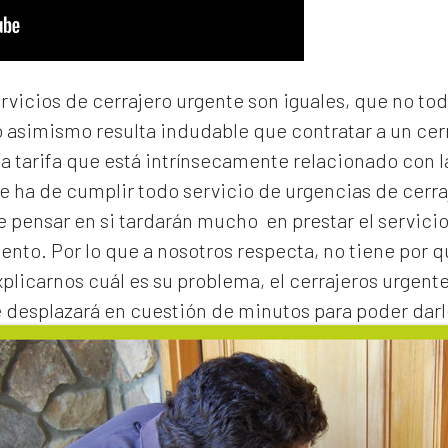
ervicios de cerrajero urgente son iguales, que no to
o asimismo resulta indudable que contratar a un
cer
na tarifa que está intrínsecamente relacionado con 
e ha de cumplir todo servicio de urgencias de cerraj
de pensar en si tardarán mucho en prestar el servicio
to. Por lo que a nosotros respecta, no tiene por 
xplicarnos cuál es su problema, el
cerrajeros urgent
e desplazará en cuestión de minutos para poder darl