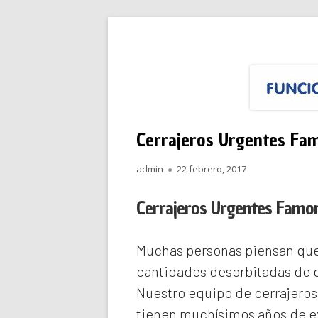
Saltar
Funciona Reparacione
Menú
al
principal
contenido
Cerrajeros Urgentes Fa
Autor
Publicado
admin
22 febrero, 2017
el
Cerrajeros Urgentes Famo
Muchas personas piensan que 
cantidades desorbitadas de d
Nuestro equipo de
cerrajero
tienen muchísimos años de ex