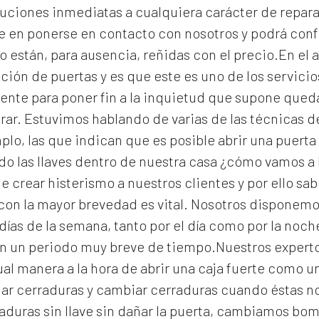
uciones inmediatas a cualquiera carácter de reparac
e en ponerse en contacto con nosotros y podrá con
o están, para ausencia, reñidas con el precio.En el a
ción de puertas y es que este es uno de los servic
gente para poner fin a la inquietud que supone que
rar. Estuvimos hablando de varias de las técnicas 
lo, las que indican que es posible abrir una puerta 
 las llaves dentro de nuestra casa ¿cómo vamos a 
e crear histerismo a nuestros clientes y por ello s
con la mayor brevedad es vital. Nosotros disponemo
días de la semana, tanto por el día como por la noc
en un periodo muy breve de tiempo.Nuestros expert
ual manera a la hora de abrir una caja fuerte como u
lar cerraduras y cambiar cerraduras cuando éstas n
aduras
sin llave sin dañar la puerta, cambiamos bomb