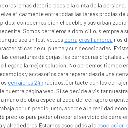
 las lamas deterioradas o la cinta de la persiana. E
elve eficazmente entre todas las tareas propias de 
pidos; conocemos bien el pueblo y sus urbanizacio
 necesite. Somos
cerrajeros a domicilio
, siempre a 
 aunque sea un festivo.Los
cerrajeros Famorca
nos d
aracterísticas de su puerta y sus necesidades. Exi
 las cerraduras de gorjas, las cerraduras digitales…
e llegar a la mejor solución. No perdemos tiempo e
 recambios y accesorios para reparar desde una cer
mos
cerrajeros 24h
rápidos.Contacte con los cerraje
 de nuestra página web. Si se decide a visitar nuest
la mano de obra especializada del
cerrajero urgen
Trabaja por un precio justo, acorde a la realidad ec
e precios para poder ofrecer el servicio de
cerraje
 y alrededores.Estamos asociados a la
asociacion 