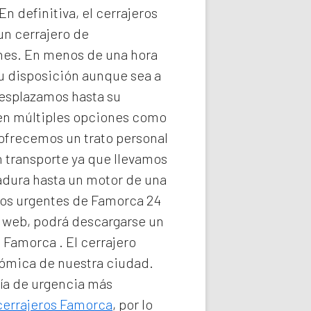
n definitiva, el
cerrajeros
un cerrajero de
nes. En menos de una hora
su disposición aunque sea a
esplazamos hasta su
sten múltiples opciones como
 ofrecemos un trato personal
n transporte ya que llevamos
radura hasta un motor de una
ros urgentes de Famorca 24
ra web, podrá descargarse un
te Famorca
. El
cerrajero
onómica de nuestra ciudad.
ría de urgencia
más
cerrajeros Famorca
, por lo