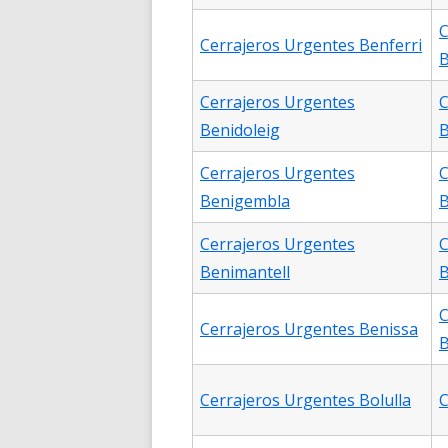
C
Cerrajeros Urgentes Benferri
B
Cerrajeros Urgentes
C
Benidoleig
Cerrajeros Urgentes
C
Benigembla
B
Cerrajeros Urgentes
C
Benimantell
B
C
Cerrajeros Urgentes Benissa
B
Cerrajeros Urgentes Bolulla
C