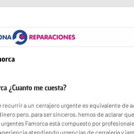
s
morca
rca ¿Cuanto me cuesta?
recurrir a un cerrajero urgente es equivalente de
inero pero, para ser sinceros, hemos de aclarar qu
s urgentes Famorca
está compuesto por profesionale
periencia atendiendo urgencias de cerrajería y ja