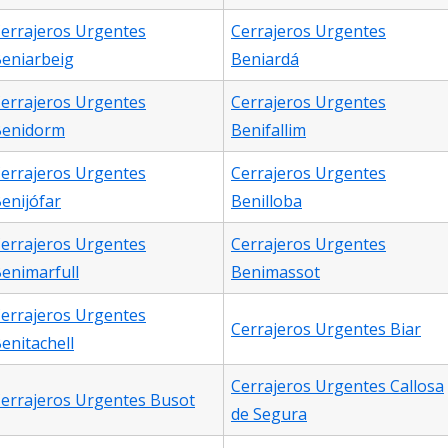
errajeros Urgentes
Cerrajeros Urgentes
eniarbeig
Beniardá
errajeros Urgentes
Cerrajeros Urgentes
Benidorm
Benifallim
errajeros Urgentes
Cerrajeros Urgentes
enijófar
Benilloba
errajeros Urgentes
Cerrajeros Urgentes
enimarfull
Benimassot
errajeros Urgentes
Cerrajeros Urgentes Biar
enitachell
Cerrajeros Urgentes Callosa
errajeros Urgentes Busot
de Segura