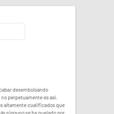
 acabar desembolsando
e no perpetuamente es así.
s altamente cualificados que
más ninguno se ha quejado por