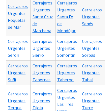
Cerrajeros
Cerrajeros
Cerrajeros
Urgentes
Urgentes
Cerrajeros
Urgentes
Santa Cruz
Santa Fe
Urgentes
Roquetas
de
de
Senés
de Mar
Marchena
Mondújar
Cerrajeros
Cerrajeros
Cerrajeros
Cerrajeros
Urgentes
Urgentes
Urgentes
Urgentes
Serón
Sierro
Somontín
Sorbas
Cerrajeros
Cerrajeros
Cerrajeros
Cerrajeros
Urgentes
Urgentes
Urgentes
Urgentes
Suflí
Tabernas
Taberno
Tahal
Cerrajeros
Cerrajeros
Cerrajeros
Cerrajeros
Urgentes
Urgentes
Urgentes
Urgentes
Las Tres
Terque
Tíjola
Turre