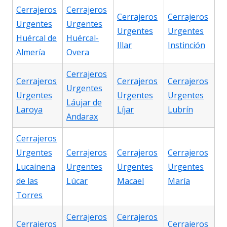
Cerrajeros
Cerrajeros
Cerrajeros
Cerrajeros
Urgentes
Urgentes
Urgentes
Urgentes
Huércal de
Huércal-
Illar
Instinción
Almería
Overa
Cerrajeros
Cerrajeros
Cerrajeros
Cerrajeros
Urgentes
Urgentes
Urgentes
Urgentes
Láujar de
Laroya
Líjar
Lubrín
Andarax
Cerrajeros
Urgentes
Cerrajeros
Cerrajeros
Cerrajeros
Lucainena
Urgentes
Urgentes
Urgentes
de las
Lúcar
Macael
María
Torres
Cerrajeros
Cerrajeros
Cerrajeros
Cerrajeros