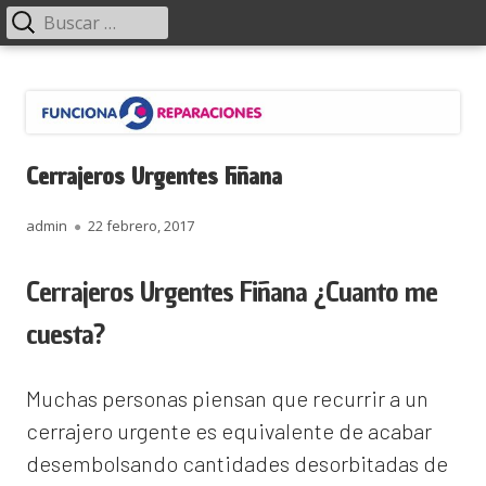
Menú
Buscar:
principal
Saltar
Funciona Reparaciones
al
contenido
Cerrajeros Urgentes Fiñana
Autor
Publicado
admin
22 febrero, 2017
el
Cerrajeros Urgentes Fiñana ¿Cuanto me
cuesta?
Muchas personas piensan que recurrir a un
cerrajero urgente es equivalente de acabar
desembolsando cantidades desorbitadas de