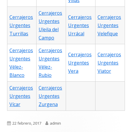
Villas
Cerrajeros
Cerrajeros
Cerrajeros
Cerrajeros
Urgentes
Urgentes
Urgentes
Urgentes
Uleila del
Turrillas
Urrácal
Velefique
Campo
Cerrajeros
Cerrajeros
Cerrajeros
Cerrajeros
Urgentes
Urgentes
Urgentes
Urgentes
Vélez-
Vélez-
Vera
Viator
Blanco
Rubio
Cerrajeros
Cerrajeros
Urgentes
Urgentes
Vícar
Zurgena
Publicado
Autor
22 febrero, 2017
admin