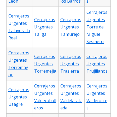
León
los Barros
s
Cerrajeros
Cerrajeros
Cerrajeros
Cerrajeros
Urgentes
Urgentes
Urgentes
Urgentes
Torre de
Talavera la
Táliga
Tamurejo
Miguel
Real
Sesmero
Cerrajeros
Cerrajeros
Cerrajeros
Cerrajeros
Urgentes
Urgentes
Urgentes
Urgentes
Torremay
Torremejía
Trasierra
Trujillanos
or
Cerrajeros
Cerrajeros
Cerrajeros
Cerrajeros
Urgentes
Urgentes
Urgentes
Urgentes
Valdecaball
Valdelacalz
Valdetorre
Usagre
eros
ada
s