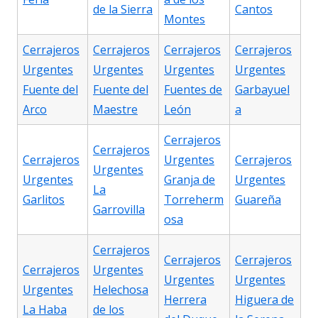
de la Sierra
Cantos
Montes
Cerrajeros
Cerrajeros
Cerrajeros
Cerrajeros
Urgentes
Urgentes
Urgentes
Urgentes
Fuente del
Fuente del
Fuentes de
Garbayuel
Arco
Maestre
León
a
Cerrajeros
Cerrajeros
Cerrajeros
Urgentes
Cerrajeros
Urgentes
Urgentes
Granja de
Urgentes
La
Garlitos
Torreherm
Guareña
Garrovilla
osa
Cerrajeros
Cerrajeros
Cerrajeros
Cerrajeros
Urgentes
Urgentes
Urgentes
Urgentes
Helechosa
Herrera
Higuera de
La Haba
de los