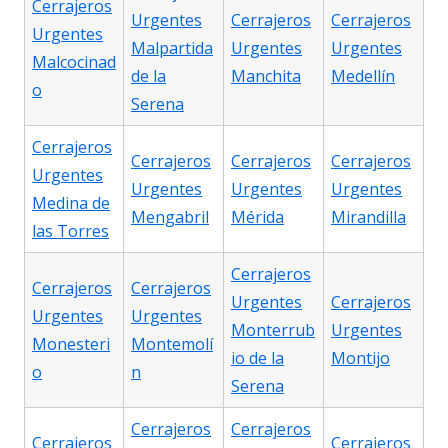
Cerrajeros
Urgentes
Cerrajeros
Cerrajeros
Urgentes
Malpartida
Urgentes
Urgentes
Malcocinad
de la
Manchita
Medellín
o
Serena
Cerrajeros
Cerrajeros
Cerrajeros
Cerrajeros
Urgentes
Urgentes
Urgentes
Urgentes
Medina de
Mengabril
Mérida
Mirandilla
las Torres
Cerrajeros
Cerrajeros
Cerrajeros
Urgentes
Cerrajeros
Urgentes
Urgentes
Monterrub
Urgentes
Monesteri
Montemolí
io de la
Montijo
o
n
Serena
Cerrajeros
Cerrajeros
Cerrajeros
Cerrajeros