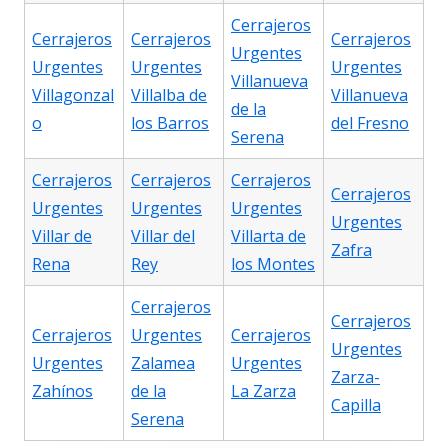
Cerrajeros
Cerrajeros
Cerrajeros
Cerrajeros
Urgentes
Urgentes
Urgentes
Urgentes
Villanueva
Villagonzal
Villalba de
Villanueva
de la
o
los Barros
del Fresno
Serena
Cerrajeros
Cerrajeros
Cerrajeros
Cerrajeros
Urgentes
Urgentes
Urgentes
Urgentes
Villar de
Villar del
Villarta de
Zafra
Rena
Rey
los Montes
Cerrajeros
Cerrajeros
Cerrajeros
Urgentes
Cerrajeros
Urgentes
Urgentes
Zalamea
Urgentes
Zarza-
Zahínos
de la
La Zarza
Capilla
Serena