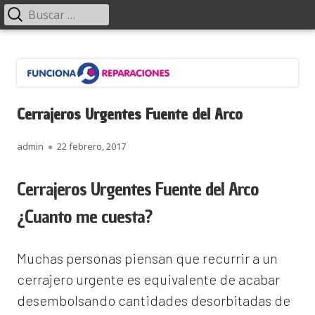
Menú
Buscar:
principal
Saltar
Funciona Reparaciones
al
contenido
Cerrajeros Urgentes Fuente del Arco
Autor
Publicado
admin
22 febrero, 2017
el
Cerrajeros Urgentes Fuente del Arco
¿Cuanto me cuesta?
Muchas personas piensan que recurrir a un
cerrajero urgente es equivalente de acabar
desembolsando cantidades desorbitadas de