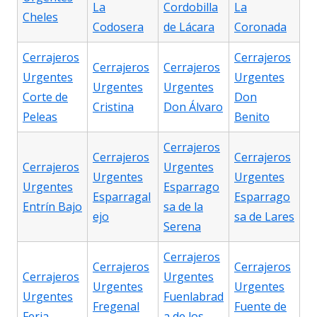
La
Cordobilla
La
Cheles
Codosera
de Lácara
Coronada
Cerrajeros
Cerrajeros
Cerrajeros
Cerrajeros
Urgentes
Urgentes
Urgentes
Urgentes
Corte de
Don
Cristina
Don Álvaro
Peleas
Benito
Cerrajeros
Cerrajeros
Cerrajeros
Cerrajeros
Urgentes
Urgentes
Urgentes
Urgentes
Esparrago
Esparragal
Esparrago
Entrín Bajo
sa de la
ejo
sa de Lares
Serena
Cerrajeros
Cerrajeros
Cerrajeros
Cerrajeros
Urgentes
Urgentes
Urgentes
Urgentes
Fuenlabrad
Fregenal
Fuente de
Feria
a de los