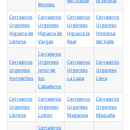
del Duque
la Serena
Montes
Cerrajeros
Cerrajeros
Cerrajeros
Cerrajeros
Urgentes
Urgentes
Urgentes
Urgentes
Higuera de
Higuera de
Higuera la
Hinojosa
Llerena
Vargas
Real
del Valle
Cerrajeros
Cerrajeros
Urgentes
Cerrajeros
Cerrajeros
Urgentes
Jerez de
Urgentes
Urgentes
Hornachos
los
La Lapa
Llera
Caballeros
Cerrajeros
Cerrajeros
Cerrajeros
Cerrajeros
Urgentes
Urgentes
Urgentes
Urgentes
Llerena
Lobón
Magacela
Maguilla
Cerrajeros