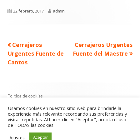
Publicado
Autor
22 febrero, 2017
admin
el
Navegación
Artículo
Artículo
Cerrajeros
Cerrajeros Urgentes
de
anterior
siguiente
entradas
Urgentes Fuente de
Fuente del Maestre
Cantos
Contenido
del
Footer
Política de cookies
Política de privacidad
Usamos cookies en nuestro sitio web para brindarle la
Aviso Legal
experiencia más relevante recordando sus preferencias y
visitas repetidas. Al hacer clic en "Aceptar", acepta el uso
de TODAS las cookies.
Usando
Tiny Framework
•
Acceder
Ajustes
Aceptar