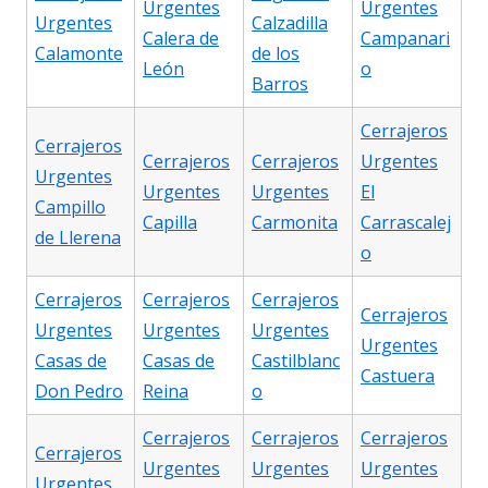
Urgentes
Urgentes
Urgentes
Calzadilla
Calera de
Campanari
Calamonte
de los
León
o
Barros
Cerrajeros
Cerrajeros
Cerrajeros
Cerrajeros
Urgentes
Urgentes
Urgentes
Urgentes
El
Campillo
Capilla
Carmonita
Carrascalej
de Llerena
o
Cerrajeros
Cerrajeros
Cerrajeros
Cerrajeros
Urgentes
Urgentes
Urgentes
Urgentes
Casas de
Casas de
Castilblanc
Castuera
Don Pedro
Reina
o
Cerrajeros
Cerrajeros
Cerrajeros
Cerrajeros
Urgentes
Urgentes
Urgentes
Urgentes