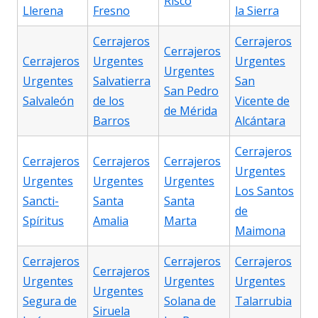
Risco
Llerena
Fresno
la Sierra
Cerrajeros
Cerrajeros
Cerrajeros
Cerrajeros
Urgentes
Urgentes
Urgentes
Urgentes
Salvatierra
San
San Pedro
Salvaleón
de los
Vicente de
de Mérida
Barros
Alcántara
Cerrajeros
Cerrajeros
Cerrajeros
Cerrajeros
Urgentes
Urgentes
Urgentes
Urgentes
Los Santos
Sancti-
Santa
Santa
de
Spíritus
Amalia
Marta
Maimona
Cerrajeros
Cerrajeros
Cerrajeros
Cerrajeros
Urgentes
Urgentes
Urgentes
Urgentes
Segura de
Solana de
Talarrubia
Siruela