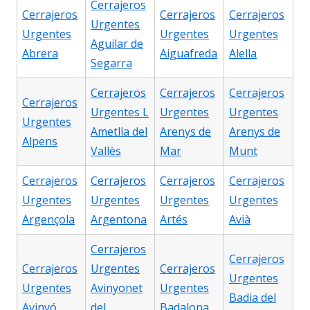
Cerrajeros
Cerrajeros
Cerrajeros
Cerrajeros
Urgentes
Urgentes
Urgentes
Urgentes
Aguilar de
Abrera
Aiguafreda
Alella
Segarra
Cerrajeros
Cerrajeros
Cerrajeros
Cerrajeros
Urgentes L
Urgentes
Urgentes
Urgentes
Ametlla del
Arenys de
Arenys de
Alpens
Vallès
Mar
Munt
Cerrajeros
Cerrajeros
Cerrajeros
Cerrajeros
Urgentes
Urgentes
Urgentes
Urgentes
Argençola
Argentona
Artés
Avià
Cerrajeros
Cerrajeros
Cerrajeros
Urgentes
Cerrajeros
Urgentes
Urgentes
Avinyonet
Urgentes
Badia del
Avinyó
del
Badalona