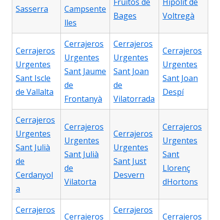
Fruitós de
Hipòlit de
Sasserra
Campsente
Bages
Voltregà
lles
Cerrajeros
Cerrajeros
Cerrajeros
Cerrajeros
Urgentes
Urgentes
Urgentes
Urgentes
Sant Jaume
Sant Joan
Sant Iscle
Sant Joan
de
de
de Vallalta
Despí
Frontanyà
Vilatorrada
Cerrajeros
Cerrajeros
Cerrajeros
Urgentes
Cerrajeros
Urgentes
Urgentes
Sant Julià
Urgentes
Sant Julià
Sant
de
Sant Just
de
Llorenç
Cerdanyol
Desvern
Vilatorta
dHortons
a
Cerrajeros
Cerrajeros
Cerrajeros
Cerrajeros