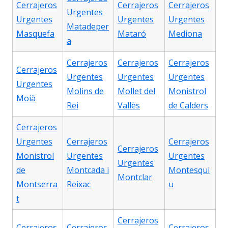
Cerrajeros
Cerrajeros
Cerrajeros
Urgentes
Urgentes
Urgentes
Urgentes
Matadeper
Masquefa
Mataró
Mediona
a
Cerrajeros
Cerrajeros
Cerrajeros
Cerrajeros
Urgentes
Urgentes
Urgentes
Urgentes
Molins de
Mollet del
Monistrol
Moià
Rei
Vallès
de Calders
Cerrajeros
Urgentes
Cerrajeros
Cerrajeros
Cerrajeros
Monistrol
Urgentes
Urgentes
Urgentes
de
Montcada i
Montesqui
Montclar
Montserra
Reixac
u
t
Cerrajeros
Cerrajeros
Cerrajeros
Cerrajeros