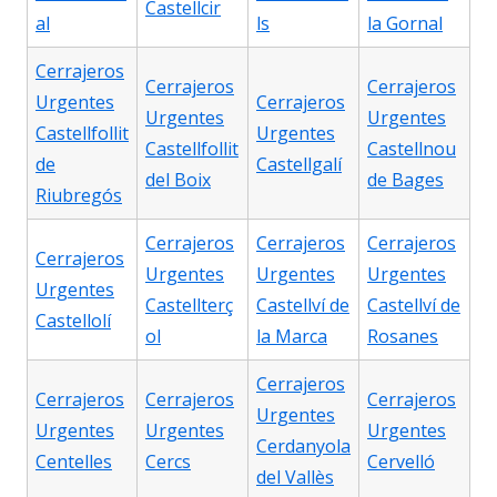
Castellcir
al
ls
la Gornal
Cerrajeros
Cerrajeros
Cerrajeros
Urgentes
Cerrajeros
Urgentes
Urgentes
Castellfollit
Urgentes
Castellfollit
Castellnou
de
Castellgalí
del Boix
de Bages
Riubregós
Cerrajeros
Cerrajeros
Cerrajeros
Cerrajeros
Urgentes
Urgentes
Urgentes
Urgentes
Castellterç
Castellví de
Castellví de
Castellolí
ol
la Marca
Rosanes
Cerrajeros
Cerrajeros
Cerrajeros
Cerrajeros
Urgentes
Urgentes
Urgentes
Urgentes
Cerdanyola
Centelles
Cercs
Cervelló
del Vallès