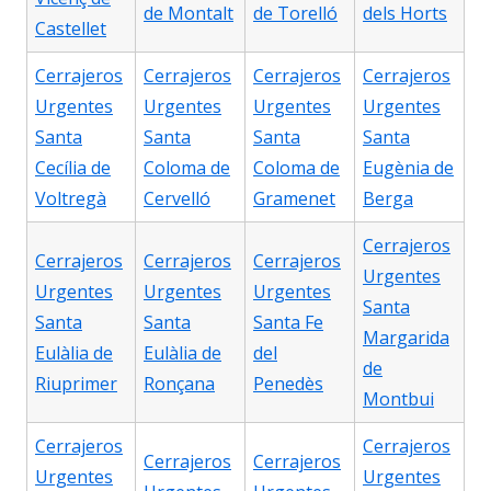
de Montalt
de Torelló
dels Horts
Castellet
Cerrajeros
Cerrajeros
Cerrajeros
Cerrajeros
Urgentes
Urgentes
Urgentes
Urgentes
Santa
Santa
Santa
Santa
Cecília de
Coloma de
Coloma de
Eugènia de
Voltregà
Cervelló
Gramenet
Berga
Cerrajeros
Cerrajeros
Cerrajeros
Cerrajeros
Urgentes
Urgentes
Urgentes
Urgentes
Santa
Santa
Santa
Santa Fe
Margarida
Eulàlia de
Eulàlia de
del
de
Riuprimer
Ronçana
Penedès
Montbui
Cerrajeros
Cerrajeros
Cerrajeros
Cerrajeros
Urgentes
Urgentes