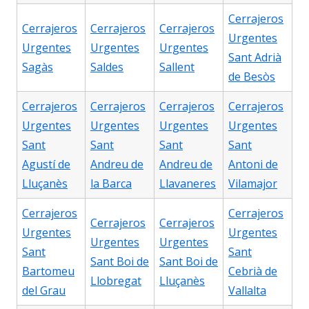
Cerrajeros
Cerrajeros
Cerrajeros
Cerrajeros
Urgentes
Urgentes
Urgentes
Urgentes
Sant Adrià
Sagàs
Saldes
Sallent
de Besòs
Cerrajeros
Cerrajeros
Cerrajeros
Cerrajeros
Urgentes
Urgentes
Urgentes
Urgentes
Sant
Sant
Sant
Sant
Agustí de
Andreu de
Andreu de
Antoni de
Lluçanès
la Barca
Llavaneres
Vilamajor
Cerrajeros
Cerrajeros
Cerrajeros
Cerrajeros
Urgentes
Urgentes
Urgentes
Urgentes
Sant
Sant
Sant Boi de
Sant Boi de
Bartomeu
Cebrià de
Llobregat
Lluçanès
del Grau
Vallalta