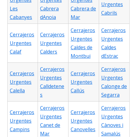
Urgentes
Urgentes
Urgentes
Urgentes
Les
Cabrera
Cabrera de
Cabrils
Cabanyes
dAnoia
Mar
Cerrajeros
Cerrajeros
Cerrajeros
Cerrajeros
Urgentes
Urgentes
Urgentes
Urgentes
Caldes de
Caldes
Calaf
Calders
Montbui
dEstrac
Cerrajeros
Cerrajeros
Cerrajeros
Cerrajeros
Urgentes
Urgentes
Urgentes
Urgentes
Calldetene
Calonge de
Calella
Callús
s
Segarra
Cerrajeros
Cerrajeros
Cerrajeros
Cerrajeros
Urgentes
Urgentes
Urgentes
Urgentes
Canet de
Cànoves i
Campins
Canovelles
Mar
Samalús