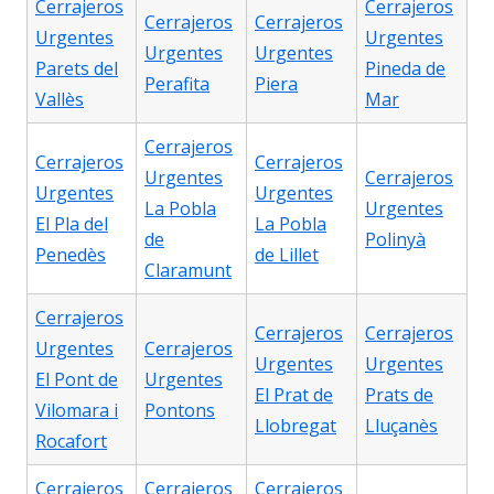
Cerrajeros
Cerrajeros
Cerrajeros
Cerrajeros
Urgentes
Urgentes
Urgentes
Urgentes
Parets del
Pineda de
Perafita
Piera
Vallès
Mar
Cerrajeros
Cerrajeros
Cerrajeros
Urgentes
Cerrajeros
Urgentes
Urgentes
La Pobla
Urgentes
El Pla del
La Pobla
de
Polinyà
Penedès
de Lillet
Claramunt
Cerrajeros
Cerrajeros
Cerrajeros
Urgentes
Cerrajeros
Urgentes
Urgentes
El Pont de
Urgentes
El Prat de
Prats de
Vilomara i
Pontons
Llobregat
Lluçanès
Rocafort
Cerrajeros
Cerrajeros
Cerrajeros