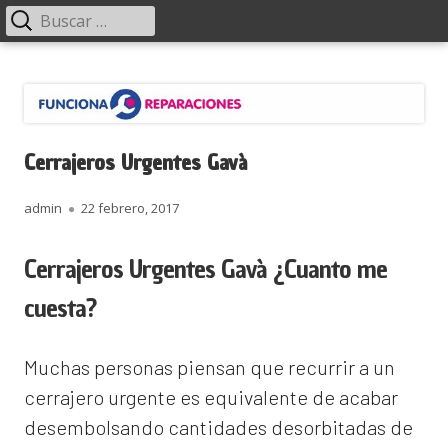
Menú
Buscar:
principal
Saltar
Funciona Reparaciones
al
contenido
Cerrajeros Urgentes Gavà
Autor
Publicado
admin
22 febrero, 2017
el
Cerrajeros Urgentes Gavà ¿Cuanto me
cuesta?
Muchas personas piensan que recurrir a un
cerrajero urgente es equivalente de acabar
desembolsando cantidades desorbitadas de