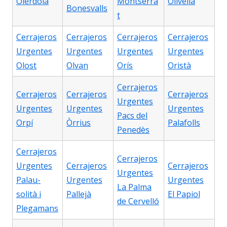
Olèrdola
Montserra
Olivella
Bonesvalls
t
Cerrajeros
Cerrajeros
Cerrajeros
Cerrajeros
Urgentes
Urgentes
Urgentes
Urgentes
Olost
Olvan
Orís
Oristà
Cerrajeros
Cerrajeros
Cerrajeros
Cerrajeros
Urgentes
Urgentes
Urgentes
Urgentes
Pacs del
Orpí
Òrrius
Palafolls
Penedès
Cerrajeros
Cerrajeros
Urgentes
Cerrajeros
Cerrajeros
Urgentes
Palau-
Urgentes
Urgentes
La Palma
solità i
Pallejà
El Papiol
de Cervelló
Plegamans