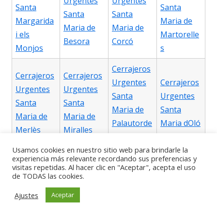
Urgentes
Urgentes
Santa
Santa
Santa
Santa
Margarida
Maria de
Maria de
Maria de
i els
Martorelle
Besora
Corcó
Monjos
s
Cerrajeros
Cerrajeros
Cerrajeros
Urgentes
Cerrajeros
Urgentes
Urgentes
Santa
Urgentes
Santa
Santa
Maria de
Santa
Maria de
Maria de
Palautorde
Maria dOló
Merlès
Miralles
ra
Usamos cookies en nuestro sitio web para brindarle la
Cerrajeros
experiencia más relevante recordando sus preferencias y
visitas repetidas. Al hacer clic en "Aceptar", acepta el uso
Urgentes
Cerrajeros
de TODAS las cookies.
Cerrajeros
Cerrajeros
Santa
Urgentes
Urgentes
Urgentes
Ajustes
Aceptar
Perpètua
Santa
Santpedor
Sentmenat
de
Susanna