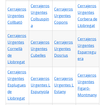
Cerrajeros
Cerrajeros
Cerrajeros
Cerrajeros
Urgentes
Urgentes
Urgentes
Urgentes
Collsuspin
Corbera de
Collbató
Copons
a
Llobregat
Cerrajeros
Cerrajeros
Urgentes
Cerrajeros
Cerrajeros
Urgentes
Cornellà
Urgentes
Urgentes
Esparregu
de
Cubelles
Dosrius
era
Llobregat
Cerrajeros
Cerrajeros
Urgentes
Cerrajeros
Cerrajeros
Urgentes
Esplugues
Urgentes L
Urgentes L
Figaró-
de
Espunyola
Estany
Montmany
Llobregat