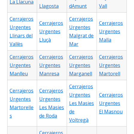
La Llacuna
Llagosta
dAmunt
Vall
Cerrajeros
Cerrajeros
Cerrajeros
Cerrajeros
Urgentes
Urgentes
Urgentes
Urgentes
Llinars del
Malgrat de
Lluçà
Malla
Vallès
Mar
Cerrajeros
Cerrajeros
Cerrajeros
Cerrajeros
Urgentes
Urgentes
Urgentes
Urgentes
Manlleu
Manresa
Marganell
Martorell
Cerrajeros
Cerrajeros
Cerrajeros
Urgentes
Cerrajeros
Urgentes
Urgentes
Les Masies
Urgentes
Martorelle
Les Masies
de
El Masnou
s
de Roda
Voltregà
Cerrajeros