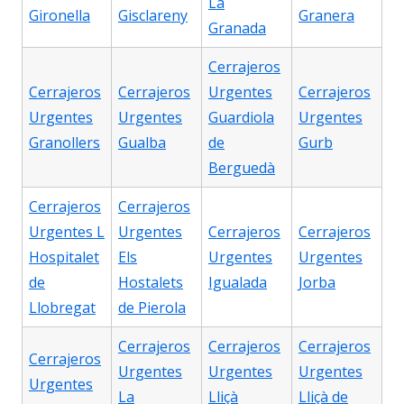
La
Gironella
Gisclareny
Granera
Granada
Cerrajeros
Cerrajeros
Cerrajeros
Urgentes
Cerrajeros
Urgentes
Urgentes
Guardiola
Urgentes
Granollers
Gualba
de
Gurb
Berguedà
Cerrajeros
Cerrajeros
Urgentes L
Urgentes
Cerrajeros
Cerrajeros
Hospitalet
Els
Urgentes
Urgentes
de
Hostalets
Igualada
Jorba
Llobregat
de Pierola
Cerrajeros
Cerrajeros
Cerrajeros
Cerrajeros
Urgentes
Urgentes
Urgentes
Urgentes
La
Lliçà
Lliçà de