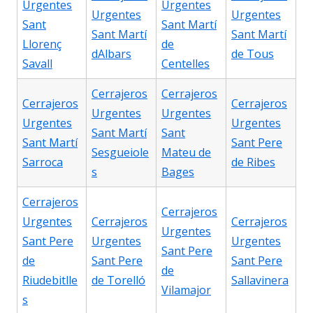
Urgentes
Urgentes
Urgentes
Urgentes
Sant
Sant Martí
Sant Martí
Sant Martí
Llorenç
de
dAlbars
de Tous
Savall
Centelles
Cerrajeros
Cerrajeros
Cerrajeros
Cerrajeros
Urgentes
Urgentes
Urgentes
Urgentes
Sant Martí
Sant
Sant Martí
Sant Pere
Sesgueiole
Mateu de
Sarroca
de Ribes
s
Bages
Cerrajeros
Cerrajeros
Urgentes
Cerrajeros
Cerrajeros
Urgentes
Sant Pere
Urgentes
Urgentes
Sant Pere
de
Sant Pere
Sant Pere
de
Riudebitlle
de Torelló
Sallavinera
Vilamajor
s