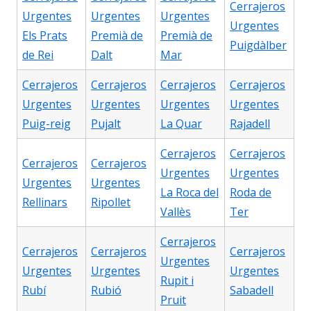
Cerrajeros
Urgentes
Urgentes
Urgentes
Urgentes
Els Prats
Premià de
Premià de
Puigdàlber
de Rei
Dalt
Mar
Cerrajeros
Cerrajeros
Cerrajeros
Cerrajeros
Urgentes
Urgentes
Urgentes
Urgentes
Puig-reig
Pujalt
La Quar
Rajadell
Cerrajeros
Cerrajeros
Cerrajeros
Cerrajeros
Urgentes
Urgentes
Urgentes
Urgentes
La Roca del
Roda de
Rellinars
Ripollet
Vallès
Ter
Cerrajeros
Cerrajeros
Cerrajeros
Cerrajeros
Urgentes
Urgentes
Urgentes
Urgentes
Rupit i
Rubí
Rubió
Sabadell
Pruit