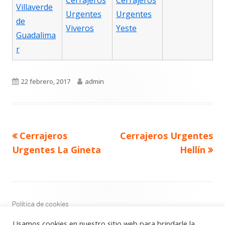
Cerrajeros
Cerrajeros
Villaverde
Urgentes
Urgentes
de
Viveros
Yeste
Guadalima
r
Publicado
Autor
22 febrero, 2017
admin
el
Navegación
Artículo
Artículo
Cerrajeros
Cerrajeros Urgentes
de
anterior
siguiente
entradas
Urgentes La Gineta
Hellín
Contenido
del
Footer
Política de cookies
Política de privacidad
Usamos cookies en nuestro sitio web para brindarle la
Aviso Legal