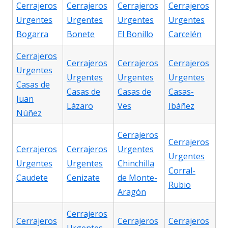
Cerrajeros
Cerrajeros
Cerrajeros
Cerrajeros
Urgentes
Urgentes
Urgentes
Urgentes
Bogarra
Bonete
El Bonillo
Carcelén
Cerrajeros
Cerrajeros
Cerrajeros
Cerrajeros
Urgentes
Urgentes
Urgentes
Urgentes
Casas de
Casas de
Casas de
Casas-
Juan
Lázaro
Ves
Ibáñez
Núñez
Cerrajeros
Cerrajeros
Cerrajeros
Cerrajeros
Urgentes
Urgentes
Urgentes
Urgentes
Chinchilla
Corral-
Caudete
Cenizate
de Monte-
Rubio
Aragón
Cerrajeros
Cerrajeros
Cerrajeros
Cerrajeros