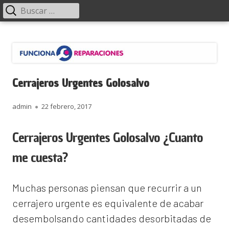
Menú
Buscar:
principal
Saltar
Funciona Reparaciones
al
contenido
Cerrajeros Urgentes Golosalvo
Autor
Publicado
admin
22 febrero, 2017
el
Cerrajeros Urgentes Golosalvo ¿Cuanto
me cuesta?
Muchas personas piensan que recurrir a un
cerrajero urgente es equivalente de acabar
desembolsando cantidades desorbitadas de