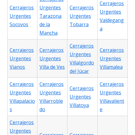
Cerrajeros
Cerrajeros
Urgentes
Cerrajeros
Urgentes
Urgentes
Tarazona
Urgentes
Valdegang
Socovos
de la
Tobarra
a
Mancha
Cerrajeros
Cerrajeros
Cerrajeros
Cerrajeros
Urgentes
Urgentes
Urgentes
Urgentes
Villalgordo
Vianos
Villa de Ves
Villamalea
del Júcar
Cerrajeros
Cerrajeros
Cerrajeros
Cerrajeros
Urgentes
Urgentes
Urgentes
Urgentes
Villapalacio
Villarroble
Villavalient
Villatoya
s
do
e
Cerrajeros
Urgentes