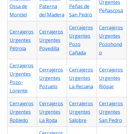
Urgentes
Ossa de
Paterna
Peñas de
Peñascosa
Montiel
del Madera
San Pedro
Cerrajeros
Cerrajeros
Cerrajeros
Cerrajeros
Urgentes
Urgentes
Urgentes
Urgentes
Pozo
Pozohond
Pétrola
Povedilla
Cañada
o
Cerrajeros
Cerrajeros
Cerrajeros
Cerrajeros
Urgentes
Urgentes
Urgentes
Urgentes
Pozo-
Pozuelo
La Recueja
Riópar
Lorente
Cerrajeros
Cerrajeros
Cerrajeros
Cerrajeros
Urgentes
Urgentes
Urgentes
Urgentes
Robledo
La Roda
Salobre
San Pedro
Cerrajeros