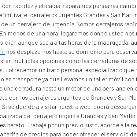
con rapidez y eficacia, reparamos persianas cambi
efinitiva, el
cerrajeros urgentes Grandes y San Martí
as de un cerrajero de urgencia.Somos cerrajeros ráp
. En menos de una hora llegaremos donde usted nos
osición aunque sea a altas horas de la madrugada, a
ín
nos desplazamos hasta su domicilio para observar 
isten múltiples opciones como las cerraduras de so
les… ofrecemos un trato personal especializado que n
 en transporte ya que llevamos un taller móvil con 
de una cerradura hasta un motor de una persiana e
te con los cerrajeros urgentes de Grandes y San Mart
. Si se decide a visitar nuestra web, podrá descarg
ializada del
cerrajero urgente Grandes y San Martín
es barato. Trabaja por un precio justo, acorde a la
 tarifa de precios para poder ofrecer el servicio d