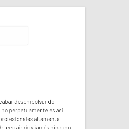
 acabar desembolsando
e no perpetuamente es así.
profesionales altamente
e cerrajería y jamás ninguno