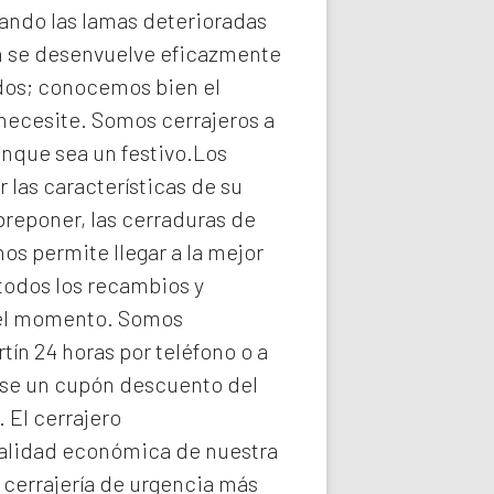
ando las lamas deterioradas
n
se desenvuelve eficazmente
idos; conocemos bien el
 necesite. Somos
cerrajeros a
unque sea un festivo.Los
las características de su
breponer, las cerraduras de
os permite llegar a la mejor
todos los recambios y
n el momento. Somos
ín 24 horas por teléfono o a
arse un cupón descuento del
. El
cerrajero
 realidad económica de nuestra
e
cerrajería de urgencia
más