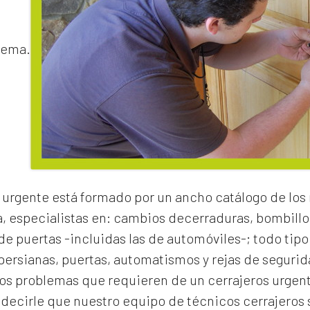
lema.
 urgente
está formado por un ancho catálogo de los
a, especialistas en:
cambios de
cerraduras
, bombillo
e puertas -incluidas las de automóviles-; todo tipo
 persianas, puertas, automatismos y rejas de segurid
los problemas que requieren de un
cerrajeros urgen
cirle que nuestro equipo de técnicos cerrajeros s