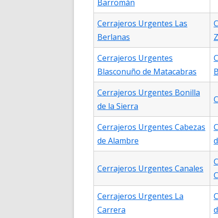
Barromán
Cerrajeros Urgentes Las
C
Berlanas
Z
Cerrajeros Urgentes
C
Blasconuño de Matacabras
B
Cerrajeros Urgentes Bonilla
C
de la Sierra
Cerrajeros Urgentes Cabezas
C
de Alambre
d
C
Cerrajeros Urgentes Canales
C
Cerrajeros Urgentes La
C
Carrera
d