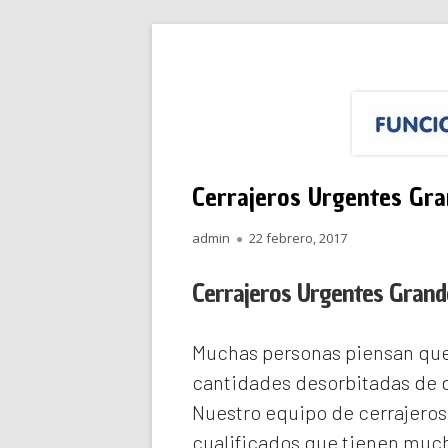
Saltar
Funciona Reparacione
Menú
al
principal
contenido
Cerrajeros Urgentes Gra
Autor
Publicado
admin
22 febrero, 2017
el
Cerrajeros Urgentes Grand
Muchas personas piensan que 
cantidades desorbitadas de d
Nuestro equipo de
cerrajeros
cualificados que tienen much