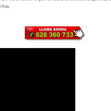
rifas.
ra y obtendrás un 25% de descuento en Ma