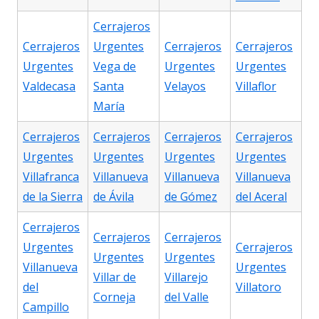
Cerrajeros
Cerrajeros
Urgentes
Cerrajeros
Cerrajeros
Urgentes
Vega de
Urgentes
Urgentes
Valdecasa
Santa
Velayos
Villaflor
María
Cerrajeros
Cerrajeros
Cerrajeros
Cerrajeros
Urgentes
Urgentes
Urgentes
Urgentes
Villafranca
Villanueva
Villanueva
Villanueva
de la Sierra
de Ávila
de Gómez
del Aceral
Cerrajeros
Cerrajeros
Cerrajeros
Urgentes
Cerrajeros
Urgentes
Urgentes
Villanueva
Urgentes
Villar de
Villarejo
del
Villatoro
Corneja
del Valle
Campillo