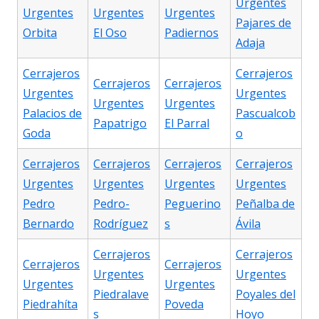
Urgentes
Urgentes
Urgentes
Urgentes
Pajares de
Orbita
El Oso
Padiernos
Adaja
Cerrajeros
Cerrajeros
Cerrajeros
Cerrajeros
Urgentes
Urgentes
Urgentes
Urgentes
Palacios de
Pascualcob
Papatrigo
El Parral
Goda
o
Cerrajeros
Cerrajeros
Cerrajeros
Cerrajeros
Urgentes
Urgentes
Urgentes
Urgentes
Pedro
Pedro-
Peguerino
Peñalba de
Bernardo
Rodríguez
s
Ávila
Cerrajeros
Cerrajeros
Cerrajeros
Cerrajeros
Urgentes
Urgentes
Urgentes
Urgentes
Piedralave
Poyales del
Piedrahíta
Poveda
s
Hoyo