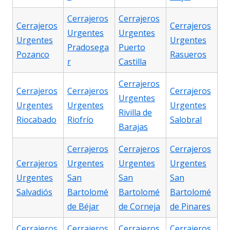
Cerrajeros
Cerrajeros
Cerrajeros
Cerrajeros
Urgentes
Urgentes
Urgentes
Urgentes
Pradosega
Puerto
Pozanco
Rasueros
r
Castilla
Cerrajeros
Cerrajeros
Cerrajeros
Cerrajeros
Urgentes
Urgentes
Urgentes
Urgentes
Rivilla de
Riocabado
Riofrío
Salobral
Barajas
Cerrajeros
Cerrajeros
Cerrajeros
Cerrajeros
Urgentes
Urgentes
Urgentes
Urgentes
San
San
San
Salvadiós
Bartolomé
Bartolomé
Bartolomé
de Béjar
de Corneja
de Pinares
Cerrajeros
Cerrajeros
Cerrajeros
Cerrajeros