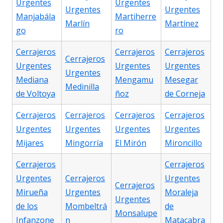
Urgentes
Urgentes
Urgentes
Urgentes
Manjabála
Martiherre
Marlín
Martínez
go
ro
Cerrajeros
Cerrajeros
Cerrajeros
Cerrajeros
Urgentes
Urgentes
Urgentes
Urgentes
Mediana
Mengamu
Mesegar
Medinilla
de Voltoya
ñoz
de Corneja
Cerrajeros
Cerrajeros
Cerrajeros
Cerrajeros
Urgentes
Urgentes
Urgentes
Urgentes
Mijares
Mingorría
El Mirón
Mironcillo
Cerrajeros
Cerrajeros
Urgentes
Cerrajeros
Urgentes
Cerrajeros
Mirueña
Urgentes
Moraleja
Urgentes
de los
Mombeltrá
de
Monsalupe
Infanzone
n
Matacabra