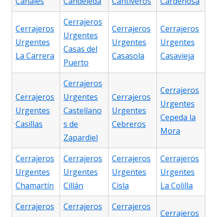
Canales
Candeleda
Cantiveros
Cardeñosa
Cerrajeros
Cerrajeros
Cerrajeros
Cerrajeros
Urgentes
Urgentes
Urgentes
Urgentes
Casas del
La Carrera
Casasola
Casavieja
Puerto
Cerrajeros
Cerrajeros
Cerrajeros
Urgentes
Cerrajeros
Urgentes
Urgentes
Castellano
Urgentes
Cepeda la
Casillas
s de
Cebreros
Mora
Zapardiel
Cerrajeros
Cerrajeros
Cerrajeros
Cerrajeros
Urgentes
Urgentes
Urgentes
Urgentes
Chamartín
Cillán
Cisla
La Colilla
Cerrajeros
Cerrajeros
Cerrajeros
Cerrajeros