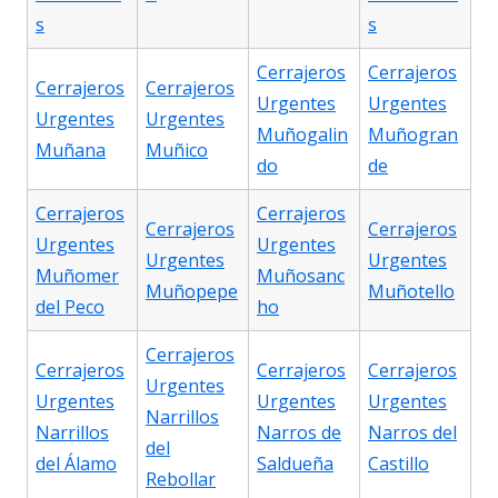
s
s
Cerrajeros
Cerrajeros
Cerrajeros
Cerrajeros
Urgentes
Urgentes
Urgentes
Urgentes
Muñogalin
Muñogran
Muñana
Muñico
do
de
Cerrajeros
Cerrajeros
Cerrajeros
Cerrajeros
Urgentes
Urgentes
Urgentes
Urgentes
Muñomer
Muñosanc
Muñopepe
Muñotello
del Peco
ho
Cerrajeros
Cerrajeros
Cerrajeros
Cerrajeros
Urgentes
Urgentes
Urgentes
Urgentes
Narrillos
Narrillos
Narros de
Narros del
del
del Álamo
Saldueña
Castillo
Rebollar