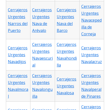
Cerrajeros
Cerrajeros
Cerrajeros
Cerrajeros
Urgentes
Urgentes
Urgentes
Urgentes
Navaceped
Narros del
Nava de
Nava del
illa de
Puerto
Arévalo
Barco
Corneja
Cerrajeros
Cerrajeros
Cerrajeros
Cerrajeros
Urgentes
Urgentes
Urgentes
Urgentes
Navaescuri
Navahondi
Navadijos
Navalacruz
al
lla
Cerrajeros
Cerrajeros
Cerrajeros
Cerrajeros
Urgentes
Urgentes
Urgentes
Urgentes
Navalmora
Navalongu
Navalperal
Navalosa
l
illa
de Pinares
Cerrajeros