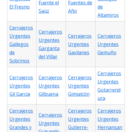
Fuente el
Fuentes de
El Fresno
de
Saúz
Año
Altamiros
Cerrajeros
Cerrajeros
Urgentes
Cerrajeros
Cerrajeros
Urgentes
Gallegos
Urgentes
Urgentes
Garganta
de
Gavilanes
Gemuño
del Villar
Sobrinos
Cerrajeros
Cerrajeros
Cerrajeros
Cerrajeros
Urgentes
Urgentes
Urgentes
Urgentes
Gotarrend
Gil García
Gilbuena
Gimialcón
ura
Cerrajeros
Cerrajeros
Cerrajeros
Cerrajeros
Urgentes
Urgentes
Urgentes
Urgentes
Grandes y
Gutierre-
Hernansan
Guisando