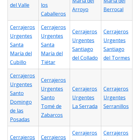
María del
María del
del Valle
los
Arroyo
Berrocal
Caballeros
Cerrajeros
Cerrajeros
Cerrajeros
Cerrajeros
Urgentes
Urgentes
Urgentes
Urgentes
Santa
Santa
Santiago
Santiago
María del
María del
del Collado
del Tormes
Cubillo
Tiétar
Cerrajeros
Cerrajeros
Urgentes
Urgentes
Cerrajeros
Cerrajeros
Santo
Santo
Urgentes
Urgentes
Domingo
Tomé de
La Serrada
Serranillos
de las
Zabarcos
Posadas
Cerrajeros
Cerrajeros
Cerrajeros
Cerrajeros