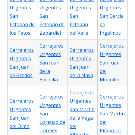
Urgentes
Urgentes
Urgentes
Urgentes
San
San
San
San García
Esteban de
Esteban de
Esteban
de
los Patos
Zapardiel
del Valle
Ingelmos
Cerrajeros
Cerrajeros
Cerrajeros
Cerrajeros
Urgentes
Urgentes
Urgentes
Urgentes
San Juan
San Juan
San Juan
San Juan
de la
del
de Gredos
de la Nava
Encinilla
Molinillo
Cerrajeros
Cerrajeros
Cerrajeros
Cerrajeros
Urgentes
Urgentes
Urgentes
Urgentes
San Martín
San
San Martín
San Juan
de la Vega
Lorenzo de
del
del Olmo
del
Tormes
Pimpollar
Alberche