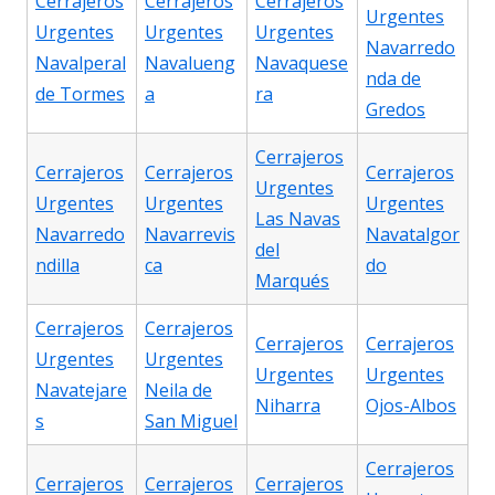
Cerrajeros
Cerrajeros
Cerrajeros
Urgentes
Urgentes
Urgentes
Urgentes
Navarredo
Navalperal
Navalueng
Navaquese
nda de
de Tormes
a
ra
Gredos
Cerrajeros
Cerrajeros
Cerrajeros
Cerrajeros
Urgentes
Urgentes
Urgentes
Urgentes
Las Navas
Navarredo
Navarrevis
Navatalgor
del
ndilla
ca
do
Marqués
Cerrajeros
Cerrajeros
Cerrajeros
Cerrajeros
Urgentes
Urgentes
Urgentes
Urgentes
Navatejare
Neila de
Niharra
Ojos-Albos
s
San Miguel
Cerrajeros
Cerrajeros
Cerrajeros
Cerrajeros