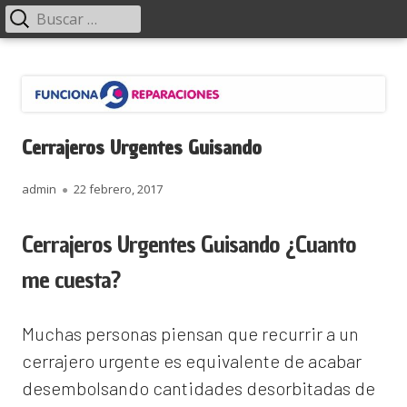
Menú
Buscar:
principal
Saltar
Funciona Reparaciones
al
contenido
Cerrajeros Urgentes Guisando
Autor
Publicado
admin
22 febrero, 2017
el
Cerrajeros Urgentes Guisando ¿Cuanto
me cuesta?
Muchas personas piensan que recurrir a un
cerrajero urgente es equivalente de acabar
desembolsando cantidades desorbitadas de