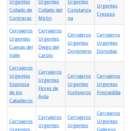
Urgentes
Urgentes
Urgentes
Urgentes
Collado de
Collado del
Constanza
Crespos
Contreras
Mirón
na
Cerrajeros
Cerrajeros
Cerrajeros
Cerrajeros
Urgentes
Urgentes
Urgentes
Urgentes
Cuevas del
Diego del
Donjimeno
Donvidas
Valle
Carpio
Cerrajeros
Cerrajeros
Urgentes
Cerrajeros
Cerrajeros
Urgentes
Espinosa
Urgentes
Urgentes
Flores de
de los
Fontiveros
Fresnedilla
Ávila
Caballeros
Cerrajeros
Cerrajeros
Cerrajeros
Cerrajeros
Urgentes
Urgentes
Urgentes
Urgentes
Gallegos