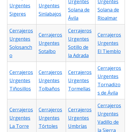
Urgentes
Urgentes
Urgentes
Urgentes
Solana de
Solana de
Sigeres
Sinlabajos
Ávila
Rioalmar
Cerrajeros
Cerrajeros
Cerrajeros
Cerrajeros
Urgentes
Urgentes
Urgentes
Urgentes
Solosanch
Sotillo de
Sotalbo
El Tiemblo
o
la Adrada
Cerrajeros
Cerrajeros
Cerrajeros
Cerrajeros
Urgentes
Urgentes
Urgentes
Urgentes
Tornadizo
Tiñosillos
Tolbaños
Tormellas
s de Ávila
Cerrajeros
Cerrajeros
Cerrajeros
Cerrajeros
Urgentes
Urgentes
Urgentes
Urgentes
Vadillo de
La Torre
Tórtoles
Umbrías
la Sierra