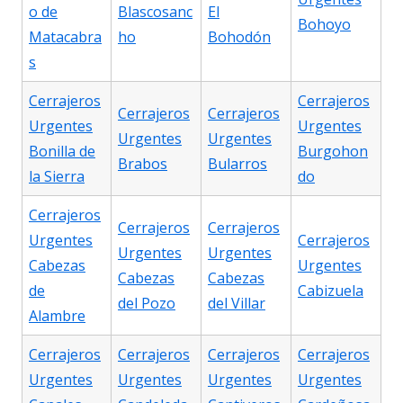
o de
Blascosanc
El
Bohoyo
Matacabra
ho
Bohodón
s
Cerrajeros
Cerrajeros
Cerrajeros
Cerrajeros
Urgentes
Urgentes
Urgentes
Urgentes
Bonilla de
Burgohon
Brabos
Bularros
la Sierra
do
Cerrajeros
Cerrajeros
Cerrajeros
Urgentes
Cerrajeros
Urgentes
Urgentes
Cabezas
Urgentes
Cabezas
Cabezas
de
Cabizuela
del Pozo
del Villar
Alambre
Cerrajeros
Cerrajeros
Cerrajeros
Cerrajeros
Urgentes
Urgentes
Urgentes
Urgentes