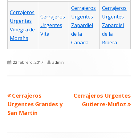
Cerrajeros
Cerrajeros
Cerrajeros
Cerrajeros
Urgentes
Urgentes
Urgentes
Urgentes
Zapardiel
Zapardiel
Viñegra de
Vita
de la
de la
Moraña
Cañada
Ribera
Publicado
Autor
22 febrero, 2017
admin
el
Navegación
Artículo
Artículo
Cerrajeros
Cerrajeros Urgentes
de
anterior
siguiente
entradas
Urgentes Grandes y
Gutierre-Muñoz
San Martín
Contenido