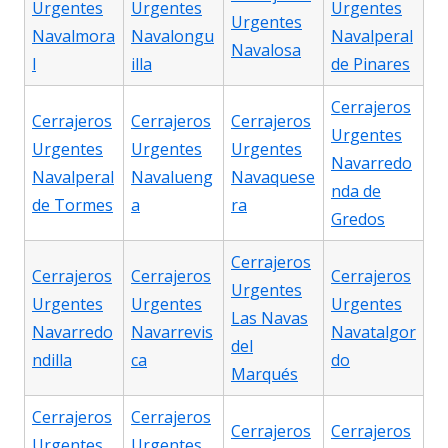
Urgentes
Urgentes
Urgentes
Urgentes
Navalmora
Navalongu
Navalperal
Navalosa
l
illa
de Pinares
Cerrajeros
Cerrajeros
Cerrajeros
Cerrajeros
Urgentes
Urgentes
Urgentes
Urgentes
Navarredo
Navalperal
Navalueng
Navaquese
nda de
de Tormes
a
ra
Gredos
Cerrajeros
Cerrajeros
Cerrajeros
Cerrajeros
Urgentes
Urgentes
Urgentes
Urgentes
Las Navas
Navarredo
Navarrevis
Navatalgor
del
ndilla
ca
do
Marqués
Cerrajeros
Cerrajeros
Cerrajeros
Cerrajeros
Urgentes
Urgentes