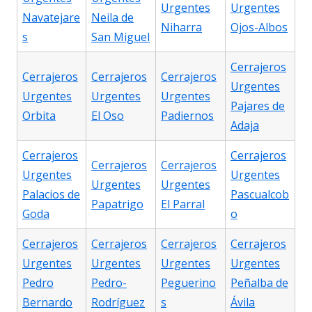
Urgentes
Urgentes
Navatejare
Neila de
Niharra
Ojos-Albos
s
San Miguel
Cerrajeros
Cerrajeros
Cerrajeros
Cerrajeros
Urgentes
Urgentes
Urgentes
Urgentes
Pajares de
Orbita
El Oso
Padiernos
Adaja
Cerrajeros
Cerrajeros
Cerrajeros
Cerrajeros
Urgentes
Urgentes
Urgentes
Urgentes
Palacios de
Pascualcob
Papatrigo
El Parral
Goda
o
Cerrajeros
Cerrajeros
Cerrajeros
Cerrajeros
Urgentes
Urgentes
Urgentes
Urgentes
Pedro
Pedro-
Peguerino
Peñalba de
Bernardo
Rodríguez
s
Ávila