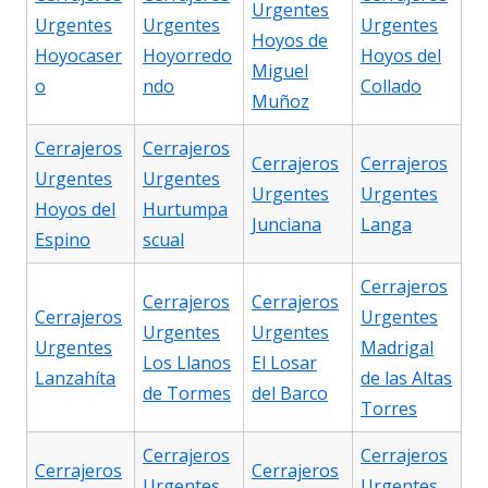
Urgentes
Urgentes
Urgentes
Urgentes
Hoyos de
Hoyocaser
Hoyorredo
Hoyos del
Miguel
o
ndo
Collado
Muñoz
Cerrajeros
Cerrajeros
Cerrajeros
Cerrajeros
Urgentes
Urgentes
Urgentes
Urgentes
Hoyos del
Hurtumpa
Junciana
Langa
Espino
scual
Cerrajeros
Cerrajeros
Cerrajeros
Cerrajeros
Urgentes
Urgentes
Urgentes
Urgentes
Madrigal
Los Llanos
El Losar
Lanzahíta
de las Altas
de Tormes
del Barco
Torres
Cerrajeros
Cerrajeros
Cerrajeros
Cerrajeros
Urgentes
Urgentes