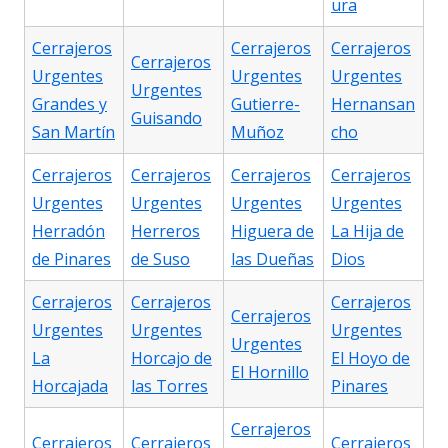
ura
Cerrajeros
Cerrajeros
Cerrajeros
Cerrajeros
Urgentes
Urgentes
Urgentes
Urgentes
Grandes y
Gutierre-
Hernansan
Guisando
San Martín
Muñoz
cho
Cerrajeros
Cerrajeros
Cerrajeros
Cerrajeros
Urgentes
Urgentes
Urgentes
Urgentes
Herradón
Herreros
Higuera de
La Hija de
de Pinares
de Suso
las Dueñas
Dios
Cerrajeros
Cerrajeros
Cerrajeros
Cerrajeros
Urgentes
Urgentes
Urgentes
Urgentes
La
Horcajo de
El Hoyo de
El Hornillo
Horcajada
las Torres
Pinares
Cerrajeros
Cerrajeros
Cerrajeros
Cerrajeros