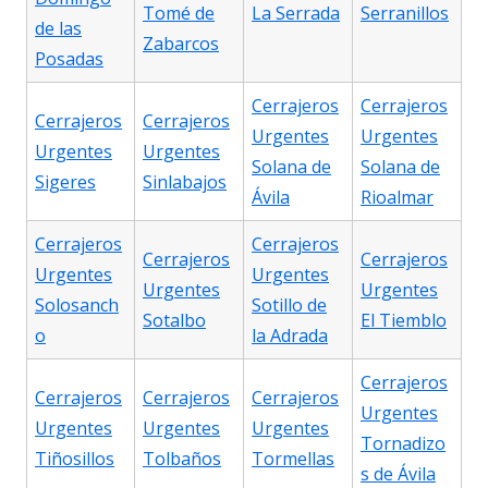
Tomé de
La Serrada
Serranillos
de las
Zabarcos
Posadas
Cerrajeros
Cerrajeros
Cerrajeros
Cerrajeros
Urgentes
Urgentes
Urgentes
Urgentes
Solana de
Solana de
Sigeres
Sinlabajos
Ávila
Rioalmar
Cerrajeros
Cerrajeros
Cerrajeros
Cerrajeros
Urgentes
Urgentes
Urgentes
Urgentes
Solosanch
Sotillo de
Sotalbo
El Tiemblo
o
la Adrada
Cerrajeros
Cerrajeros
Cerrajeros
Cerrajeros
Urgentes
Urgentes
Urgentes
Urgentes
Tornadizo
Tiñosillos
Tolbaños
Tormellas
s de Ávila