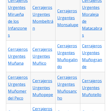
Cerrajeros
Cerrajeros
Urgentes
Cerrajeros
Urgentes
Cerrajeros
Mirueña
Urgentes
Moraleja
Urgentes
de los
Mombeltrá
de
Monsalupe
Infanzone
n
Matacabra
s
s
Cerrajeros
Cerrajeros
Cerrajeros
Cerrajeros
Urgentes
Urgentes
Urgentes
Urgentes
Muñogalin
Muñogran
Muñana
Muñico
do
de
Cerrajeros
Cerrajeros
Cerrajeros
Cerrajeros
Urgentes
Urgentes
Urgentes
Urgentes
Muñomer
Muñosanc
Muñopepe
Muñotello
del Peco
ho
Cerrajeros