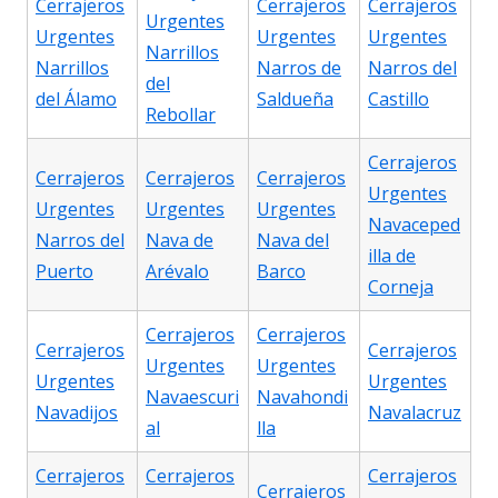
Cerrajeros
Cerrajeros
Cerrajeros
Urgentes
Urgentes
Urgentes
Urgentes
Narrillos
Narrillos
Narros de
Narros del
del
del Álamo
Saldueña
Castillo
Rebollar
Cerrajeros
Cerrajeros
Cerrajeros
Cerrajeros
Urgentes
Urgentes
Urgentes
Urgentes
Navaceped
Narros del
Nava de
Nava del
illa de
Puerto
Arévalo
Barco
Corneja
Cerrajeros
Cerrajeros
Cerrajeros
Cerrajeros
Urgentes
Urgentes
Urgentes
Urgentes
Navaescuri
Navahondi
Navadijos
Navalacruz
al
lla
Cerrajeros
Cerrajeros
Cerrajeros
Cerrajeros