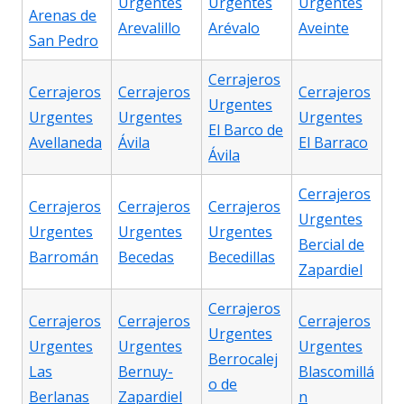
Urgentes
Urgentes
Urgentes
Arenas de
Arevalillo
Arévalo
Aveinte
San Pedro
Cerrajeros
Cerrajeros
Cerrajeros
Cerrajeros
Urgentes
Urgentes
Urgentes
Urgentes
El Barco de
Avellaneda
Ávila
El Barraco
Ávila
Cerrajeros
Cerrajeros
Cerrajeros
Cerrajeros
Urgentes
Urgentes
Urgentes
Urgentes
Bercial de
Barromán
Becedas
Becedillas
Zapardiel
Cerrajeros
Cerrajeros
Cerrajeros
Cerrajeros
Urgentes
Urgentes
Urgentes
Urgentes
Berrocalej
Las
Bernuy-
Blascomillá
o de
Berlanas
Zapardiel
n