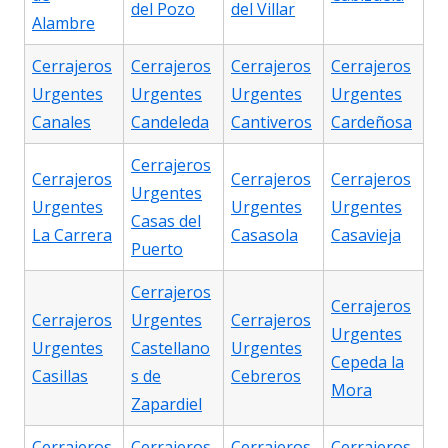
del Pozo
del Villar
Alambre
Cerrajeros
Cerrajeros
Cerrajeros
Cerrajeros
Urgentes
Urgentes
Urgentes
Urgentes
Canales
Candeleda
Cantiveros
Cardeñosa
Cerrajeros
Cerrajeros
Cerrajeros
Cerrajeros
Urgentes
Urgentes
Urgentes
Urgentes
Casas del
La Carrera
Casasola
Casavieja
Puerto
Cerrajeros
Cerrajeros
Cerrajeros
Urgentes
Cerrajeros
Urgentes
Urgentes
Castellano
Urgentes
Cepeda la
Casillas
s de
Cebreros
Mora
Zapardiel
Cerrajeros
Cerrajeros
Cerrajeros
Cerrajeros