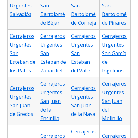
Urgentes
San
San
San
Salvadiós
Bartolomé
Bartolomé
Bartolomé
de Béjar
de Corneja
de Pinares
Cerrajeros
Cerrajeros
Cerrajeros
Cerrajeros
Urgentes
Urgentes
Urgentes
Urgentes
San
San
San
San García
Esteban de
Esteban de
Esteban
de
los Patos
Zapardiel
del Valle
Ingelmos
Cerrajeros
Cerrajeros
Cerrajeros
Cerrajeros
Urgentes
Urgentes
Urgentes
Urgentes
San Juan
San Juan
San Juan
San Juan
de la
del
de Gredos
de la Nava
Encinilla
Molinillo
Cerrajeros
Cerrajeros
Cerrajeros