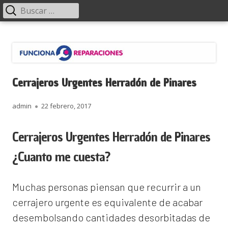
Menú
Buscar:
principal
Saltar
Funciona Reparaciones
al
contenido
Cerrajeros Urgentes Herradón de Pinares
Autor
Publicado
admin
22 febrero, 2017
el
Cerrajeros Urgentes Herradón de Pinares
¿Cuanto me cuesta?
Muchas personas piensan que recurrir a un
cerrajero urgente es equivalente de acabar
desembolsando cantidades desorbitadas de