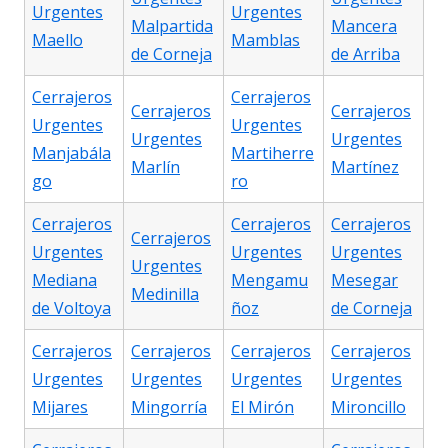
Urgentes
Urgentes
Malpartida
Mancera
Maello
Mamblas
de Corneja
de Arriba
Cerrajeros
Cerrajeros
Cerrajeros
Cerrajeros
Urgentes
Urgentes
Urgentes
Urgentes
Manjabála
Martiherre
Marlín
Martínez
go
ro
Cerrajeros
Cerrajeros
Cerrajeros
Cerrajeros
Urgentes
Urgentes
Urgentes
Urgentes
Mediana
Mengamu
Mesegar
Medinilla
de Voltoya
ñoz
de Corneja
Cerrajeros
Cerrajeros
Cerrajeros
Cerrajeros
Urgentes
Urgentes
Urgentes
Urgentes
Mijares
Mingorría
El Mirón
Mironcillo