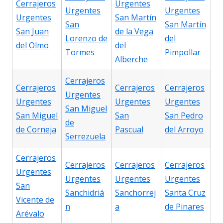
Cerrajeros
Urgentes
Urgentes
Urgentes
Urgentes
San Martín
San
San Martín
San Juan
de la Vega
Lorenzo de
del
del Olmo
del
Tormes
Pimpollar
Alberche
Cerrajeros
Cerrajeros
Cerrajeros
Cerrajeros
Urgentes
Urgentes
Urgentes
Urgentes
San Miguel
San Miguel
San
San Pedro
de
de Corneja
Pascual
del Arroyo
Serrezuela
Cerrajeros
Cerrajeros
Cerrajeros
Cerrajeros
Urgentes
Urgentes
Urgentes
Urgentes
San
Sanchidriá
Sanchorrej
Santa Cruz
Vicente de
n
a
de Pinares
Arévalo