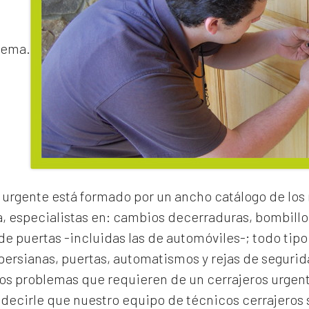
lema.
 urgente
está formado por un ancho catálogo de los
a, especialistas en:
cambios de
cerraduras
, bombillo
e puertas -incluidas las de automóviles-; todo tipo
 persianas, puertas, automatismos y rejas de segurid
los problemas que requieren de un
cerrajeros urgen
cirle que nuestro equipo de técnicos cerrajeros s