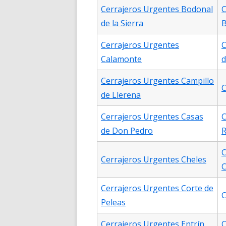
Cerrajeros Urgentes Bodonal
C
de la Sierra
B
Cerrajeros Urgentes
C
Calamonte
d
Cerrajeros Urgentes Campillo
C
de Llerena
Cerrajeros Urgentes Casas
C
de Don Pedro
R
C
Cerrajeros Urgentes Cheles
C
Cerrajeros Urgentes Corte de
C
Peleas
Cerrajeros Urgentes Entrín
C