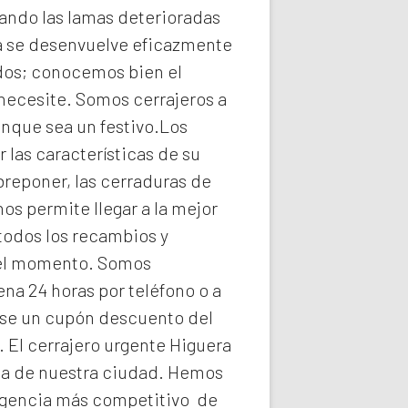
ando las lamas deterioradas
a
se desenvuelve eficazmente
idos; conocemos bien el
 necesite. Somos
cerrajeros a
unque sea un festivo.Los
las características de su
breponer, las cerraduras de
os permite llegar a la mejor
todos los recambios y
n el momento. Somos
na 24 horas por teléfono o a
arse un cupón descuento del
. El
cerrajero urgente Higuera
ica de nuestra ciudad. Hemos
rgencia
más competitivo de