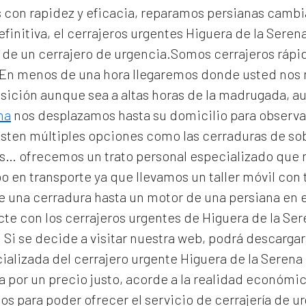
con rapidez y eficacia, reparamos persianas cambi
efinitiva, el
cerrajeros urgentes Higuera de la Seren
as de un cerrajero de urgencia.Somos cerrajeros ráp
. En menos de una hora llegaremos donde usted nos
osición aunque sea a altas horas de la madrugada, a
na
nos desplazamos hasta su domicilio para observar 
isten múltiples opciones como las cerraduras de so
les… ofrecemos un trato personal especializado que n
 en transporte ya que llevamos un taller móvil con 
de una cerradura hasta un motor de una persiana e
te con los cerrajeros urgentes de Higuera de la Sere
. Si se decide a visitar nuestra web, podrá descarg
ializada del
cerrajero urgente Higuera de la Serena
ja por un precio justo, acorde a la realidad económ
ios para poder ofrecer el servicio de
cerrajería de u