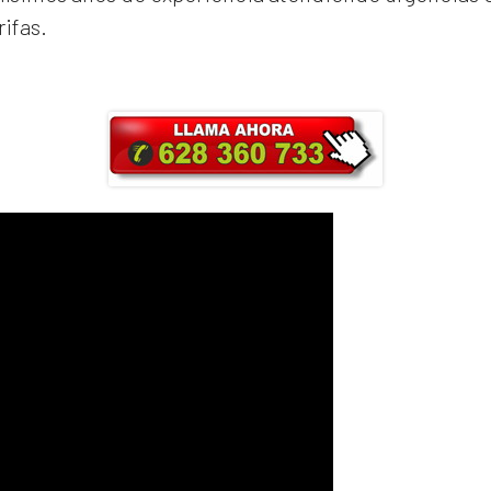
rifas.
ra y obtendrás un 25% de descuento en Ma