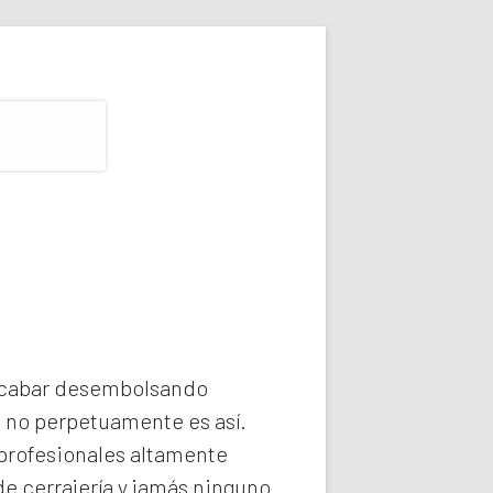
 acabar desembolsando
e no perpetuamente es así.
profesionales altamente
e cerrajería y jamás ninguno