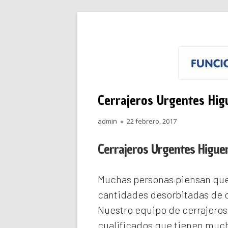
Saltar
Funciona Reparacione
Menú
al
principal
contenido
Cerrajeros Urgentes Hig
Autor
Publicado
admin
22 febrero, 2017
el
Cerrajeros Urgentes Higue
Muchas personas piensan que 
cantidades desorbitadas de d
Nuestro equipo de
cerrajeros
cualificados que tienen much