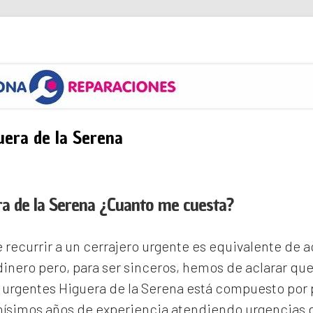
s
uera de la Serena
ra de la Serena ¿Cuanto me cuesta?
recurrir a un cerrajero urgente es equivalente de
inero pero, para ser sinceros, hemos de aclarar qu
 urgentes Higuera de la Serena
está compuesto por 
ísimos años de experiencia atendiendo urgencias d