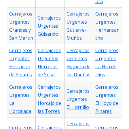
ura
Cerrajeros
Cerrajeros
Cerrajeros
Cerrajeros
Urgentes
Urgentes
Urgentes
Urgentes
Grandes y
Gutierre-
Hernansan
Guisando
San Martín
Muñoz
cho
Cerrajeros
Cerrajeros
Cerrajeros
Cerrajeros
Urgentes
Urgentes
Urgentes
Urgentes
Herradón
Herreros
Higuera de
La Hija de
de Pinares
de Suso
las Dueñas
Dios
Cerrajeros
Cerrajeros
Cerrajeros
Cerrajeros
Urgentes
Urgentes
Urgentes
Urgentes
La
Horcajo de
El Hoyo de
El Hornillo
Horcajada
las Torres
Pinares
Cerrajeros
Cerrajeros
Cerrajeros
Cerrajeros