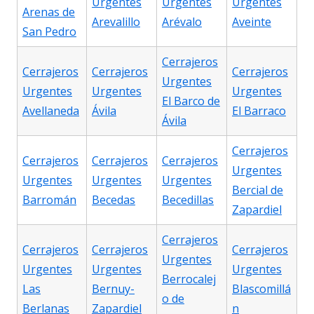
Urgentes
Urgentes
Urgentes
Arenas de
Arevalillo
Arévalo
Aveinte
San Pedro
Cerrajeros
Cerrajeros
Cerrajeros
Cerrajeros
Urgentes
Urgentes
Urgentes
Urgentes
El Barco de
Avellaneda
Ávila
El Barraco
Ávila
Cerrajeros
Cerrajeros
Cerrajeros
Cerrajeros
Urgentes
Urgentes
Urgentes
Urgentes
Bercial de
Barromán
Becedas
Becedillas
Zapardiel
Cerrajeros
Cerrajeros
Cerrajeros
Cerrajeros
Urgentes
Urgentes
Urgentes
Urgentes
Berrocalej
Las
Bernuy-
Blascomillá
o de
Berlanas
Zapardiel
n