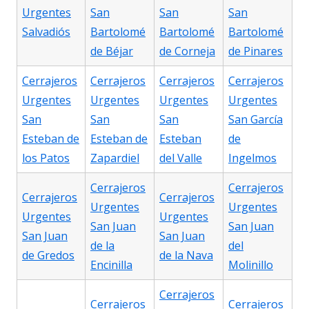
Urgentes
San
San
San
Salvadiós
Bartolomé
Bartolomé
Bartolomé
de Béjar
de Corneja
de Pinares
Cerrajeros
Cerrajeros
Cerrajeros
Cerrajeros
Urgentes
Urgentes
Urgentes
Urgentes
San
San
San
San García
Esteban de
Esteban de
Esteban
de
los Patos
Zapardiel
del Valle
Ingelmos
Cerrajeros
Cerrajeros
Cerrajeros
Cerrajeros
Urgentes
Urgentes
Urgentes
Urgentes
San Juan
San Juan
San Juan
San Juan
de la
del
de Gredos
de la Nava
Encinilla
Molinillo
Cerrajeros
Cerrajeros
Cerrajeros