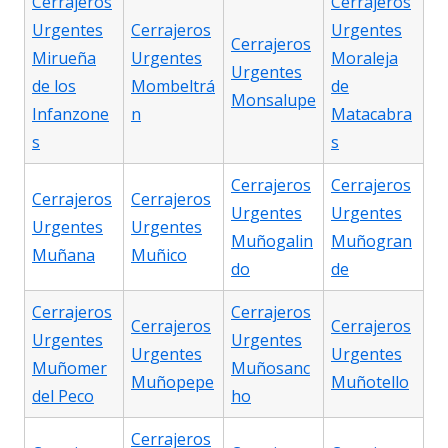
Cerrajeros
Cerrajeros
Urgentes
Cerrajeros
Urgentes
Cerrajeros
Mirueña
Urgentes
Moraleja
Urgentes
de los
Mombeltrá
de
Monsalupe
Infanzone
n
Matacabra
s
s
Cerrajeros
Cerrajeros
Cerrajeros
Cerrajeros
Urgentes
Urgentes
Urgentes
Urgentes
Muñogalin
Muñogran
Muñana
Muñico
do
de
Cerrajeros
Cerrajeros
Cerrajeros
Cerrajeros
Urgentes
Urgentes
Urgentes
Urgentes
Muñomer
Muñosanc
Muñopepe
Muñotello
del Peco
ho
Cerrajeros