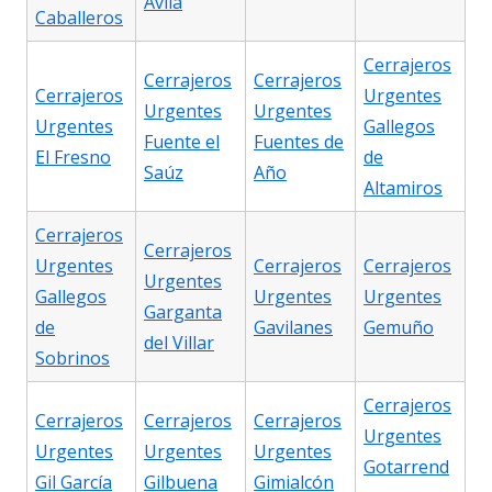
Ávila
Caballeros
Cerrajeros
Cerrajeros
Cerrajeros
Cerrajeros
Urgentes
Urgentes
Urgentes
Urgentes
Gallegos
Fuente el
Fuentes de
El Fresno
de
Saúz
Año
Altamiros
Cerrajeros
Cerrajeros
Urgentes
Cerrajeros
Cerrajeros
Urgentes
Gallegos
Urgentes
Urgentes
Garganta
de
Gavilanes
Gemuño
del Villar
Sobrinos
Cerrajeros
Cerrajeros
Cerrajeros
Cerrajeros
Urgentes
Urgentes
Urgentes
Urgentes
Gotarrend
Gil García
Gilbuena
Gimialcón