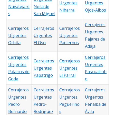
Urgentes
Urgentes
Navatejare
Neila de
Niharra
Ojos-Albos
s
San Miguel
Cerrajeros
Cerrajeros
Cerrajeros
Cerrajeros
Urgentes
Urgentes
Urgentes
Urgentes
Pajares de
Orbita
El Oso
Padiernos
Adaja
Cerrajeros
Cerrajeros
Cerrajeros
Cerrajeros
Urgentes
Urgentes
Urgentes
Urgentes
Palacios de
Pascualcob
Papatrigo
El Parral
Goda
o
Cerrajeros
Cerrajeros
Cerrajeros
Cerrajeros
Urgentes
Urgentes
Urgentes
Urgentes
Pedro
Pedro-
Peguerino
Peñalba de
Bernardo
Rodríguez
s
Ávila