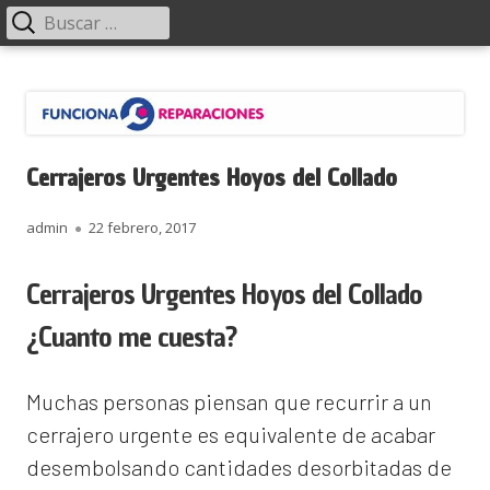
Menú
Buscar:
principal
Saltar
Funciona Reparaciones
al
contenido
Cerrajeros Urgentes Hoyos del Collado
Autor
Publicado
admin
22 febrero, 2017
el
Cerrajeros Urgentes Hoyos del Collado
¿Cuanto me cuesta?
Muchas personas piensan que recurrir a un
cerrajero urgente es equivalente de acabar
desembolsando cantidades desorbitadas de