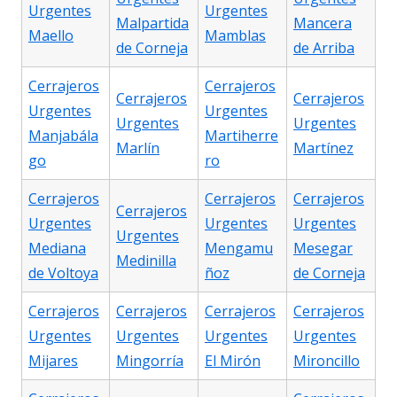
Urgentes
Urgentes
Malpartida
Mancera
Maello
Mamblas
de Corneja
de Arriba
Cerrajeros
Cerrajeros
Cerrajeros
Cerrajeros
Urgentes
Urgentes
Urgentes
Urgentes
Manjabála
Martiherre
Marlín
Martínez
go
ro
Cerrajeros
Cerrajeros
Cerrajeros
Cerrajeros
Urgentes
Urgentes
Urgentes
Urgentes
Mediana
Mengamu
Mesegar
Medinilla
de Voltoya
ñoz
de Corneja
Cerrajeros
Cerrajeros
Cerrajeros
Cerrajeros
Urgentes
Urgentes
Urgentes
Urgentes
Mijares
Mingorría
El Mirón
Mironcillo