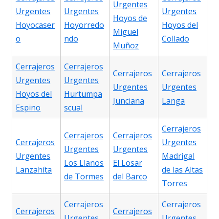
Urgentes
Urgentes
Urgentes
Urgentes
Hoyos de
Hoyocaser
Hoyorredo
Hoyos del
Miguel
o
ndo
Collado
Muñoz
Cerrajeros
Cerrajeros
Cerrajeros
Cerrajeros
Urgentes
Urgentes
Urgentes
Urgentes
Hoyos del
Hurtumpa
Junciana
Langa
Espino
scual
Cerrajeros
Cerrajeros
Cerrajeros
Cerrajeros
Urgentes
Urgentes
Urgentes
Urgentes
Madrigal
Los Llanos
El Losar
Lanzahíta
de las Altas
de Tormes
del Barco
Torres
Cerrajeros
Cerrajeros
Cerrajeros
Cerrajeros
Urgentes
Urgentes