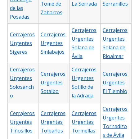
Tomé de
La Serrada
Serranillos
de las
Zabarcos
Posadas
Cerrajeros
Cerrajeros
Cerrajeros
Cerrajeros
Urgentes
Urgentes
Urgentes
Urgentes
Solana de
Solana de
Sigeres
Sinlabajos
Ávila
Rioalmar
Cerrajeros
Cerrajeros
Cerrajeros
Cerrajeros
Urgentes
Urgentes
Urgentes
Urgentes
Solosanch
Sotillo de
Sotalbo
El Tiemblo
o
la Adrada
Cerrajeros
Cerrajeros
Cerrajeros
Cerrajeros
Urgentes
Urgentes
Urgentes
Urgentes
Tornadizo
Tiñosillos
Tolbaños
Tormellas
s de Ávila