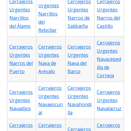
Cerrajeros
Cerrajeros
Cerrajeros
Urgentes
Urgentes
Urgentes
Urgentes
Narrillos
Narrillos
Narros de
Narros del
del
del Álamo
Saldueña
Castillo
Rebollar
Cerrajeros
Cerrajeros
Cerrajeros
Cerrajeros
Urgentes
Urgentes
Urgentes
Urgentes
Navaceped
Narros del
Nava de
Nava del
illa de
Puerto
Arévalo
Barco
Corneja
Cerrajeros
Cerrajeros
Cerrajeros
Cerrajeros
Urgentes
Urgentes
Urgentes
Urgentes
Navaescuri
Navahondi
Navadijos
Navalacruz
al
lla
Cerrajeros
Cerrajeros
Cerrajeros
Cerrajeros