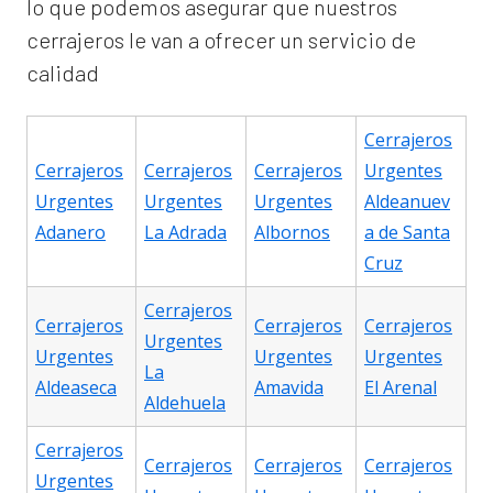
lo que podemos asegurar que nuestros
cerrajeros le van a ofrecer un servicio de
calidad
Cerrajeros
Cerrajeros
Cerrajeros
Cerrajeros
Urgentes
Urgentes
Urgentes
Urgentes
Aldeanuev
Adanero
La Adrada
Albornos
a de Santa
Cruz
Cerrajeros
Cerrajeros
Cerrajeros
Cerrajeros
Urgentes
Urgentes
Urgentes
Urgentes
La
Aldeaseca
Amavida
El Arenal
Aldehuela
Cerrajeros
Cerrajeros
Cerrajeros
Cerrajeros
Urgentes