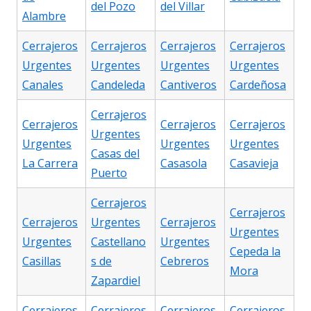
del Pozo
del Villar
Alambre
Cerrajeros
Cerrajeros
Cerrajeros
Cerrajeros
Urgentes
Urgentes
Urgentes
Urgentes
Canales
Candeleda
Cantiveros
Cardeñosa
Cerrajeros
Cerrajeros
Cerrajeros
Cerrajeros
Urgentes
Urgentes
Urgentes
Urgentes
Casas del
La Carrera
Casasola
Casavieja
Puerto
Cerrajeros
Cerrajeros
Cerrajeros
Urgentes
Cerrajeros
Urgentes
Urgentes
Castellano
Urgentes
Cepeda la
Casillas
s de
Cebreros
Mora
Zapardiel
Cerrajeros
Cerrajeros
Cerrajeros
Cerrajeros