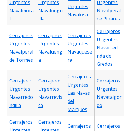
Urgentes
Urgentes
Urgentes
Urgentes
Navalmora
Navalongu
Navalperal
Navalosa
l
illa
de Pinares
Cerrajeros
Cerrajeros
Cerrajeros
Cerrajeros
Urgentes
Urgentes
Urgentes
Urgentes
Navarredo
Navalperal
Navalueng
Navaquese
nda de
de Tormes
a
ra
Gredos
Cerrajeros
Cerrajeros
Cerrajeros
Cerrajeros
Urgentes
Urgentes
Urgentes
Urgentes
Las Navas
Navarredo
Navarrevis
Navatalgor
del
ndilla
ca
do
Marqués
Cerrajeros
Cerrajeros
Cerrajeros
Cerrajeros
Urgentes
Urgentes