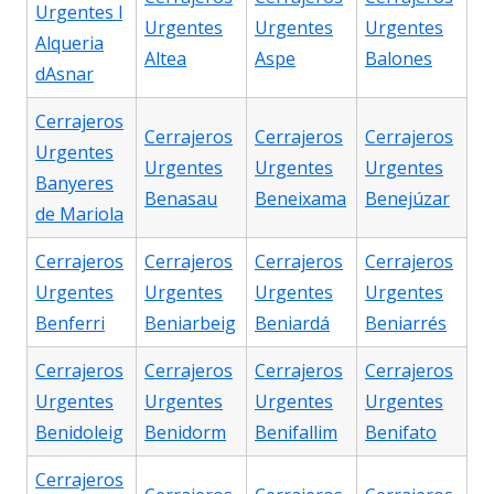
Urgentes l
Urgentes
Urgentes
Urgentes
Alqueria
Altea
Aspe
Balones
dAsnar
Cerrajeros
Cerrajeros
Cerrajeros
Cerrajeros
Urgentes
Urgentes
Urgentes
Urgentes
Banyeres
Benasau
Beneixama
Benejúzar
de Mariola
Cerrajeros
Cerrajeros
Cerrajeros
Cerrajeros
Urgentes
Urgentes
Urgentes
Urgentes
Benferri
Beniarbeig
Beniardá
Beniarrés
Cerrajeros
Cerrajeros
Cerrajeros
Cerrajeros
Urgentes
Urgentes
Urgentes
Urgentes
Benidoleig
Benidorm
Benifallim
Benifato
Cerrajeros