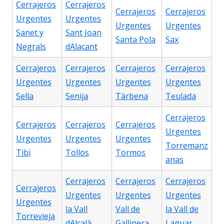
Cerrajeros
Cerrajeros
Cerrajeros
Cerrajeros
Urgentes
Urgentes
Urgentes
Urgentes
Sanet y
Sant Joan
Santa Pola
Sax
Negrals
dAlacant
Cerrajeros
Cerrajeros
Cerrajeros
Cerrajeros
Urgentes
Urgentes
Urgentes
Urgentes
Sella
Senija
Tàrbena
Teulada
Cerrajeros
Cerrajeros
Cerrajeros
Cerrajeros
Urgentes
Urgentes
Urgentes
Urgentes
Torremanz
Tibi
Tollos
Tormos
anas
Cerrajeros
Cerrajeros
Cerrajeros
Cerrajeros
Urgentes
Urgentes
Urgentes
Urgentes
la Vall
Vall de
la Vall de
Torrevieja
dAlcalà
Gallinera
Laguar