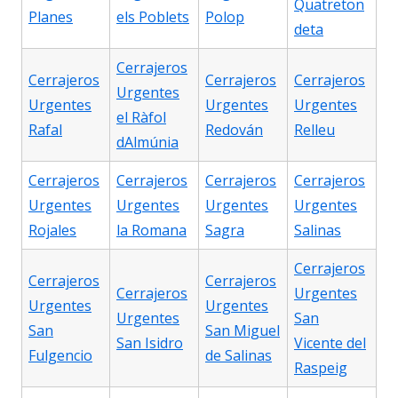
Quatreton
Planes
els Poblets
Polop
deta
Cerrajeros
Cerrajeros
Cerrajeros
Cerrajeros
Urgentes
Urgentes
Urgentes
Urgentes
el Ràfol
Rafal
Redován
Relleu
dAlmúnia
Cerrajeros
Cerrajeros
Cerrajeros
Cerrajeros
Urgentes
Urgentes
Urgentes
Urgentes
Rojales
la Romana
Sagra
Salinas
Cerrajeros
Cerrajeros
Cerrajeros
Cerrajeros
Urgentes
Urgentes
Urgentes
Urgentes
San
San
San Miguel
San Isidro
Vicente del
Fulgencio
de Salinas
Raspeig