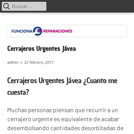
Menú
Buscar:
principal
Saltar
Funciona Reparaciones
al
contenido
Cerrajeros Urgentes Jávea
Autor
Publicado
admin
22 febrero, 2017
el
Cerrajeros Urgentes Jávea ¿Cuanto me
cuesta?
Muchas personas piensan que recurrir a un
cerrajero urgente es equivalente de acabar
desembolsando cantidades desorbitadas de