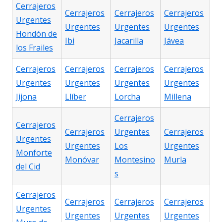
Cerrajeros
Cerrajeros
Cerrajeros
Cerrajeros
Urgentes
Urgentes
Urgentes
Urgentes
Hondón de
Ibi
Jacarilla
Jávea
los Frailes
Cerrajeros
Cerrajeros
Cerrajeros
Cerrajeros
Urgentes
Urgentes
Urgentes
Urgentes
Jijona
Llíber
Lorcha
Millena
Cerrajeros
Cerrajeros
Cerrajeros
Urgentes
Cerrajeros
Urgentes
Urgentes
Los
Urgentes
Monforte
Monóvar
Montesino
Murla
del Cid
s
Cerrajeros
Cerrajeros
Cerrajeros
Cerrajeros
Urgentes
Urgentes
Urgentes
Urgentes