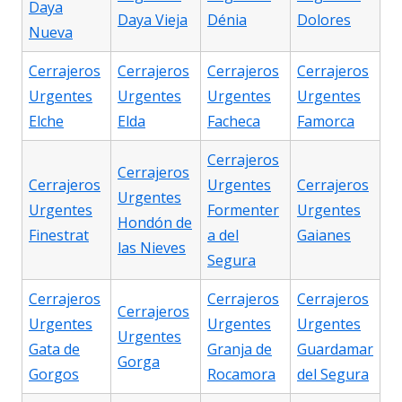
Daya
Daya Vieja
Dénia
Dolores
Nueva
Cerrajeros
Cerrajeros
Cerrajeros
Cerrajeros
Urgentes
Urgentes
Urgentes
Urgentes
Elche
Elda
Facheca
Famorca
Cerrajeros
Cerrajeros
Cerrajeros
Urgentes
Cerrajeros
Urgentes
Urgentes
Formenter
Urgentes
Hondón de
Finestrat
a del
Gaianes
las Nieves
Segura
Cerrajeros
Cerrajeros
Cerrajeros
Cerrajeros
Urgentes
Urgentes
Urgentes
Urgentes
Gata de
Granja de
Guardamar
Gorga
Gorgos
Rocamora
del Segura