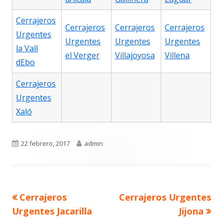
Cerrajeros
Cerrajeros
Cerrajeros
Cerrajeros
Urgentes
Urgentes
Urgentes
Urgentes
la Vall
el Verger
Villajoyosa
Villena
dEbo
Cerrajeros
Urgentes
Xaló
Publicado
Autor
22 febrero, 2017
admin
el
Navegación
Artículo
Artículo
Cerrajeros
Cerrajeros Urgentes
de
anterior
siguiente
entradas
Urgentes Jacarilla
Jijona