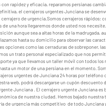
con rapidez y eficacia, reparamos persianas cambi
efinitiva, el
cerrajeros urgentes Junciana
se desenv
un cerrajero de urgencia.Somos cerrajeros rápidos; 
s de una hora llegaremos donde usted nos necesit
osición aunque sea a altas horas de la madrugada, a
azamos hasta su domicilio para observar las caracte
s opciones como las cerraduras de sobreponer, las 
os un trato personal especializado que nos permite 
orte ya que llevamos un taller móvil con todos los
 hasta un motor de una persiana en el momento. S
ajeros urgentes de Junciana 24 horas por teléfono o
nuestra web, podrá descargarse un cupón descuento 
urgente Junciana
. El
cerrajero urgente Junciana
es 
económica de nuestra ciudad. Hemos bajado nuestra t
ría de urgencia
más competitivo de todo Junciana 