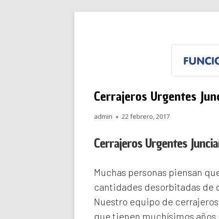
Saltar
Funciona Reparacione
Menú
al
principal
contenido
Cerrajeros Urgentes Jun
Autor
Publicado
admin
22 febrero, 2017
el
Cerrajeros Urgentes Junci
Muchas personas piensan que 
cantidades desorbitadas de d
Nuestro equipo de
cerrajero
que tienen muchísimos años d