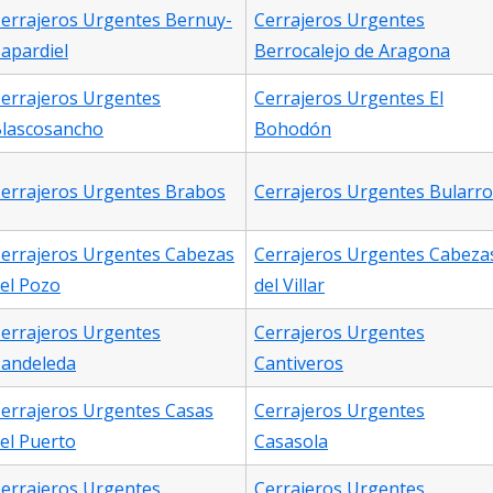
errajeros Urgentes Bernuy-
Cerrajeros Urgentes
apardiel
Berrocalejo de Aragona
errajeros Urgentes
Cerrajeros Urgentes El
lascosancho
Bohodón
errajeros Urgentes Brabos
Cerrajeros Urgentes Bularro
errajeros Urgentes Cabezas
Cerrajeros Urgentes Cabeza
el Pozo
del Villar
errajeros Urgentes
Cerrajeros Urgentes
andeleda
Cantiveros
errajeros Urgentes Casas
Cerrajeros Urgentes
el Puerto
Casasola
errajeros Urgentes
Cerrajeros Urgentes