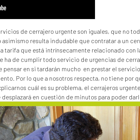
ervicios de cerrajero urgente son iguales, que no to
o asimismo resulta indudable que contratar a un
cer
na tarifa que está intrínsecamente relacionado con 
e ha de cumplir todo servicio de urgencias de cerraj
de pensar en si tardarán mucho en prestar el servicio
to. Por lo que a nosotros respecta, no tiene por 
xplicarnos cuál es su problema, el
cerrajeros urgent
e desplazará en cuestión de minutos para poder darl