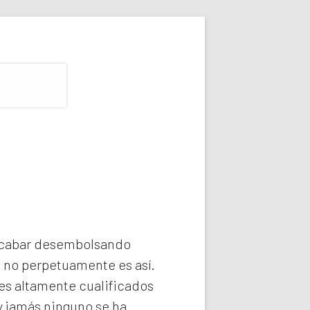
 acabar desembolsando
e no perpetuamente es así.
es altamente cualificados
y jamás ninguno se ha