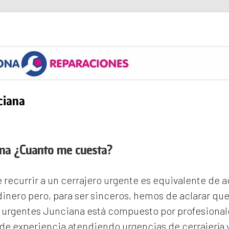
s
ciana
ana ¿Cuanto me cuesta?
recurrir a un cerrajero urgente es equivalente de
inero pero, para ser sinceros, hemos de aclarar qu
s urgentes Junciana
está compuesto por profesional
e experiencia atendiendo urgencias de cerrajería 