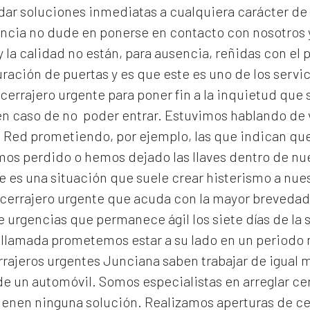
dar soluciones inmediatas a cualquiera carácter de 
encia no dude en ponerse en contacto con nosotros 
 la calidad no están, para ausencia, reñidas con el p
ración de puertas y es que este es uno de los serv
cerrajero urgente para poner fin a la inquietud qu
n caso de no poder entrar. Estuvimos hablando de v
 Red prometiendo, por ejemplo, las que indican que 
emos perdido o hemos dejado las llaves dentro de n
 es una situación que suele crear histerismo a nuest
errajero urgente que acuda con la mayor brevedad e
 urgencias que permanece ágil los siete días de la 
 llamada prometemos estar a su lado en un periodo
rrajeros urgentes Junciana
saben trabajar de igual m
de un automóvil. Somos especialistas en arreglar ce
ienen ninguna solución. Realizamos
aperturas de
ce