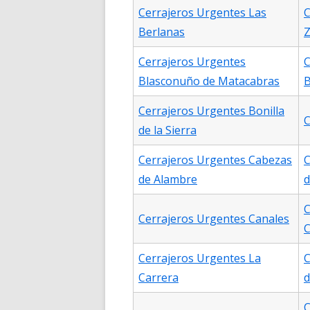
Cerrajeros Urgentes Las
C
Berlanas
Z
Cerrajeros Urgentes
C
Blasconuño de Matacabras
B
Cerrajeros Urgentes Bonilla
C
de la Sierra
Cerrajeros Urgentes Cabezas
C
de Alambre
d
C
Cerrajeros Urgentes Canales
C
Cerrajeros Urgentes La
C
Carrera
d
C