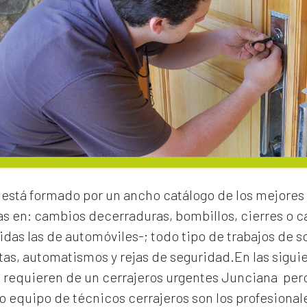
está formado por un ancho catálogo de los mejores 
as en:
cambios de
cerraduras
, bombillos, cierres o
idas las de automóviles-; todo tipo de trabajos de s
rtas, automatismos y rejas de seguridad.En las sigui
e requieren de un
cerrajeros urgentes Junciana
pero
 equipo de técnicos cerrajeros son los profesionale