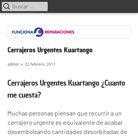
Menú
Buscar:
principal
Saltar
Funciona Reparaciones
al
contenido
Cerrajeros Urgentes Kuartango
Autor
Publicado
admin
22 febrero, 2017
el
Cerrajeros Urgentes Kuartango ¿Cuanto
me cuesta?
Muchas personas piensan que recurrir a un
cerrajero urgente es equivalente de acabar
desembolsando cantidades desorbitadas de