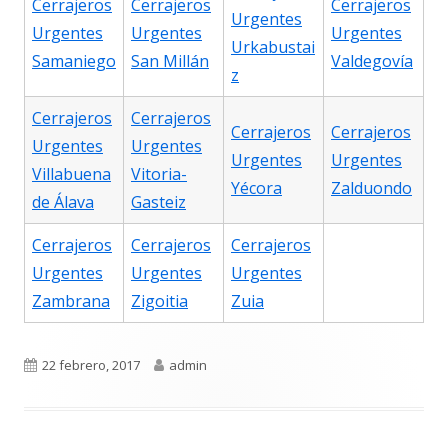
Cerrajeros
Cerrajeros
Cerrajeros
Urgentes
Urgentes
Urgentes
Urgentes
Urkabustai
Samaniego
San Millán
Valdegovía
z
Cerrajeros
Cerrajeros
Cerrajeros
Cerrajeros
Urgentes
Urgentes
Urgentes
Urgentes
Villabuena
Vitoria-
Yécora
Zalduondo
de Álava
Gasteiz
Cerrajeros
Cerrajeros
Cerrajeros
Urgentes
Urgentes
Urgentes
Zambrana
Zigoitia
Zuia
Publicado
Autor
22 febrero, 2017
admin
el