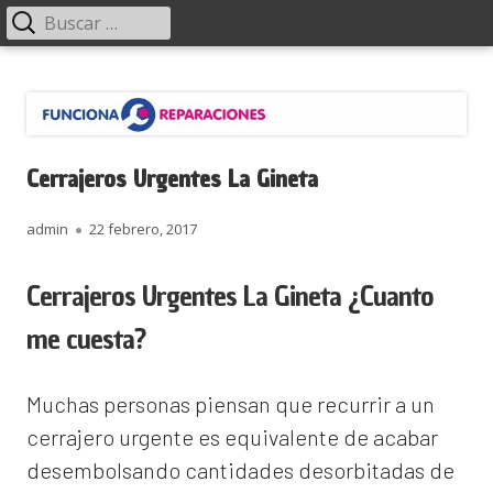
Menú
Buscar:
principal
Saltar
Funciona Reparaciones
al
contenido
Cerrajeros Urgentes La Gineta
Autor
Publicado
admin
22 febrero, 2017
el
Cerrajeros Urgentes La Gineta ¿Cuanto
me cuesta?
Muchas personas piensan que recurrir a un
cerrajero urgente es equivalente de acabar
desembolsando cantidades desorbitadas de