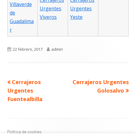
Cerrajeros
Cerrajeros
Villaverde
Urgentes
Urgentes
de
Viveros
Yeste
Guadalima
r
Publicado
Autor
22 febrero, 2017
admin
el
Navegación
Artículo
Artículo
Cerrajeros
Cerrajeros Urgentes
de
anterior
siguiente
entradas
Urgentes
Golosalvo
Fuentealbilla
Contenido
del
Footer
Política de cookies