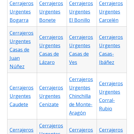
Cerrajeros
Cerrajeros
Cerrajeros
Cerrajeros
Urgentes
Urgentes
Urgentes
Urgentes
Bogarra
Bonete
El Bonillo
Carcelén
Cerrajeros
Cerrajeros
Cerrajeros
Cerrajeros
Urgentes
Urgentes
Urgentes
Urgentes
Casas de
Casas de
Casas de
Casas-
Juan
Lázaro
Ves
Ibáñez
Núñez
Cerrajeros
Cerrajeros
Cerrajeros
Cerrajeros
Urgentes
Urgentes
Urgentes
Urgentes
Chinchilla
Corral-
Caudete
Cenizate
de Monte-
Rubio
Aragón
Cerrajeros
Cerrajeros
Cerrajeros
Cerrajeros