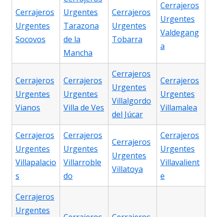
Cerrajeros
Cerrajeros
Urgentes
Cerrajeros
Urgentes
Urgentes
Tarazona
Urgentes
Valdegang
Socovos
de la
Tobarra
a
Mancha
Cerrajeros
Cerrajeros
Cerrajeros
Cerrajeros
Urgentes
Urgentes
Urgentes
Urgentes
Villalgordo
Vianos
Villa de Ves
Villamalea
del Júcar
Cerrajeros
Cerrajeros
Cerrajeros
Cerrajeros
Urgentes
Urgentes
Urgentes
Urgentes
Villapalacio
Villarroble
Villavalient
Villatoya
s
do
e
Cerrajeros
Urgentes