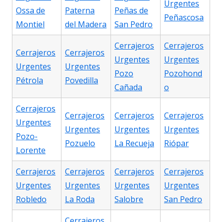
Urgentes
Ossa de
Paterna
Peñas de
Peñascosa
Montiel
del Madera
San Pedro
Cerrajeros
Cerrajeros
Cerrajeros
Cerrajeros
Urgentes
Urgentes
Urgentes
Urgentes
Pozo
Pozohond
Pétrola
Povedilla
Cañada
o
Cerrajeros
Cerrajeros
Cerrajeros
Cerrajeros
Urgentes
Urgentes
Urgentes
Urgentes
Pozo-
Pozuelo
La Recueja
Riópar
Lorente
Cerrajeros
Cerrajeros
Cerrajeros
Cerrajeros
Urgentes
Urgentes
Urgentes
Urgentes
Robledo
La Roda
Salobre
San Pedro
Cerrajeros