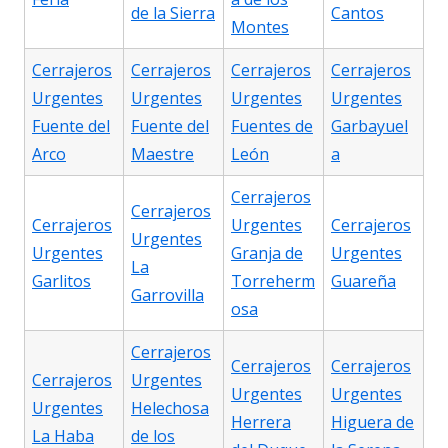
de la Sierra
Cantos
Montes
Cerrajeros
Cerrajeros
Cerrajeros
Cerrajeros
Urgentes
Urgentes
Urgentes
Urgentes
Fuente del
Fuente del
Fuentes de
Garbayuel
Arco
Maestre
León
a
Cerrajeros
Cerrajeros
Cerrajeros
Urgentes
Cerrajeros
Urgentes
Urgentes
Granja de
Urgentes
La
Garlitos
Torreherm
Guareña
Garrovilla
osa
Cerrajeros
Cerrajeros
Cerrajeros
Cerrajeros
Urgentes
Urgentes
Urgentes
Urgentes
Helechosa
Herrera
Higuera de
La Haba
de los