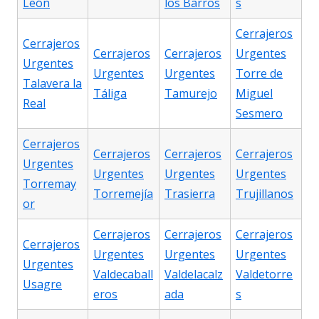
León
los Barros
s
Cerrajeros
Cerrajeros
Cerrajeros
Cerrajeros
Urgentes
Urgentes
Urgentes
Urgentes
Torre de
Talavera la
Táliga
Tamurejo
Miguel
Real
Sesmero
Cerrajeros
Cerrajeros
Cerrajeros
Cerrajeros
Urgentes
Urgentes
Urgentes
Urgentes
Torremay
Torremejía
Trasierra
Trujillanos
or
Cerrajeros
Cerrajeros
Cerrajeros
Cerrajeros
Urgentes
Urgentes
Urgentes
Urgentes
Valdecaball
Valdelacalz
Valdetorre
Usagre
eros
ada
s