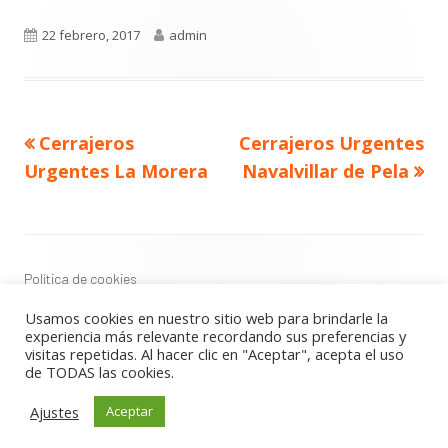
Publicado
Autor
22 febrero, 2017
admin
el
Navegación
Artículo
Artículo
Cerrajeros
Cerrajeros Urgentes
de
anterior
siguiente
entradas
Urgentes La Morera
Navalvillar de Pela
Contenido
del
Footer
Política de cookies
Política de privacidad
Usamos cookies en nuestro sitio web para brindarle la
Aviso Legal
experiencia más relevante recordando sus preferencias y
visitas repetidas. Al hacer clic en "Aceptar", acepta el uso
de TODAS las cookies.
Usando
Tiny Framework
•
Acceder
Ajustes
Aceptar