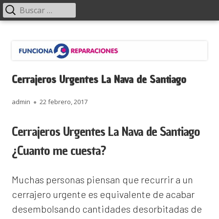
Menú
Buscar:
principal
Saltar
Funciona Reparaciones
al
contenido
Cerrajeros Urgentes La Nava de Santiago
Autor
Publicado
admin
22 febrero, 2017
el
Cerrajeros Urgentes La Nava de Santiago
¿Cuanto me cuesta?
Muchas personas piensan que recurrir a un
cerrajero urgente es equivalente de acabar
desembolsando cantidades desorbitadas de