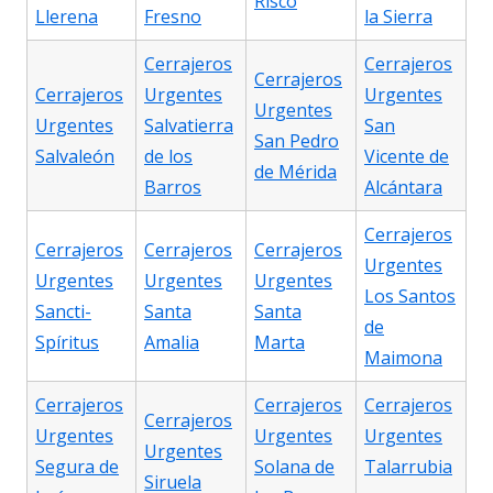
Risco
Llerena
Fresno
la Sierra
Cerrajeros
Cerrajeros
Cerrajeros
Cerrajeros
Urgentes
Urgentes
Urgentes
Urgentes
Salvatierra
San
San Pedro
Salvaleón
de los
Vicente de
de Mérida
Barros
Alcántara
Cerrajeros
Cerrajeros
Cerrajeros
Cerrajeros
Urgentes
Urgentes
Urgentes
Urgentes
Los Santos
Sancti-
Santa
Santa
de
Spíritus
Amalia
Marta
Maimona
Cerrajeros
Cerrajeros
Cerrajeros
Cerrajeros
Urgentes
Urgentes
Urgentes
Urgentes
Segura de
Solana de
Talarrubia
Siruela