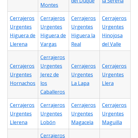
del Duque
la Serena
Montes
Cerrajeros
Cerrajeros
Cerrajeros
Cerrajeros
Urgentes
Urgentes
Urgentes
Urgentes
Higuera de
Higuera de
Higuera la
Hinojosa
Llerena
Vargas
Real
del Valle
Cerrajeros
Cerrajeros
Urgentes
Cerrajeros
Cerrajeros
Urgentes
Jerez de
Urgentes
Urgentes
Hornachos
los
La Lapa
Llera
Caballeros
Cerrajeros
Cerrajeros
Cerrajeros
Cerrajeros
Urgentes
Urgentes
Urgentes
Urgentes
Llerena
Lobón
Magacela
Maguilla
Cerrajeros