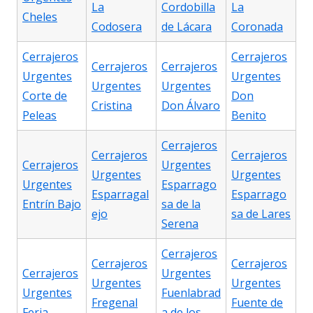
La
Cordobilla
La
Cheles
Codosera
de Lácara
Coronada
Cerrajeros
Cerrajeros
Cerrajeros
Cerrajeros
Urgentes
Urgentes
Urgentes
Urgentes
Corte de
Don
Cristina
Don Álvaro
Peleas
Benito
Cerrajeros
Cerrajeros
Cerrajeros
Cerrajeros
Urgentes
Urgentes
Urgentes
Urgentes
Esparrago
Esparragal
Esparrago
Entrín Bajo
sa de la
ejo
sa de Lares
Serena
Cerrajeros
Cerrajeros
Cerrajeros
Cerrajeros
Urgentes
Urgentes
Urgentes
Urgentes
Fuenlabrad
Fregenal
Fuente de
Feria
a de los