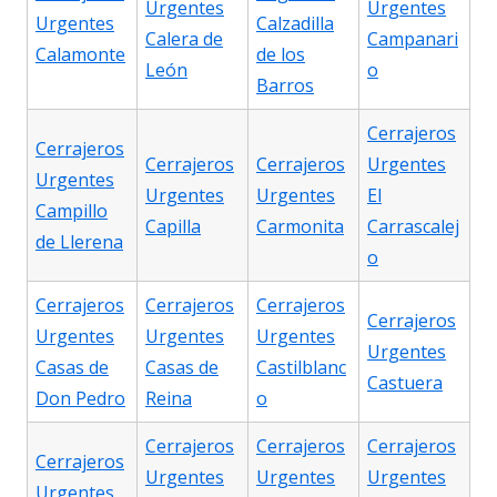
Urgentes
Urgentes
Urgentes
Calzadilla
Calera de
Campanari
Calamonte
de los
León
o
Barros
Cerrajeros
Cerrajeros
Cerrajeros
Cerrajeros
Urgentes
Urgentes
Urgentes
Urgentes
El
Campillo
Capilla
Carmonita
Carrascalej
de Llerena
o
Cerrajeros
Cerrajeros
Cerrajeros
Cerrajeros
Urgentes
Urgentes
Urgentes
Urgentes
Casas de
Casas de
Castilblanc
Castuera
Don Pedro
Reina
o
Cerrajeros
Cerrajeros
Cerrajeros
Cerrajeros
Urgentes
Urgentes
Urgentes
Urgentes