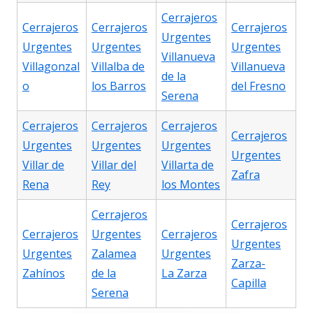
Cerrajeros
Cerrajeros
Cerrajeros
Cerrajeros
Urgentes
Urgentes
Urgentes
Urgentes
Villanueva
Villagonzal
Villalba de
Villanueva
de la
o
los Barros
del Fresno
Serena
Cerrajeros
Cerrajeros
Cerrajeros
Cerrajeros
Urgentes
Urgentes
Urgentes
Urgentes
Villar de
Villar del
Villarta de
Zafra
Rena
Rey
los Montes
Cerrajeros
Cerrajeros
Cerrajeros
Urgentes
Cerrajeros
Urgentes
Urgentes
Zalamea
Urgentes
Zarza-
Zahínos
de la
La Zarza
Capilla
Serena