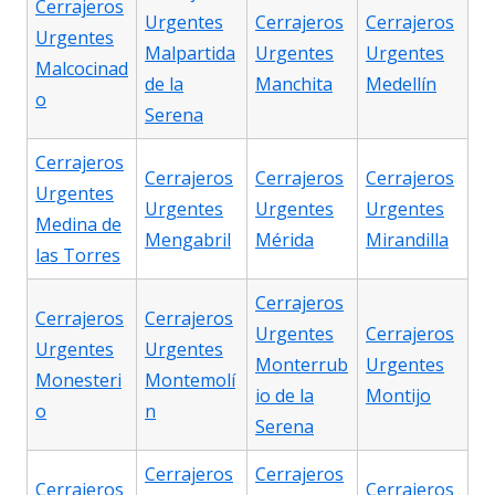
Cerrajeros
Urgentes
Cerrajeros
Cerrajeros
Urgentes
Malpartida
Urgentes
Urgentes
Malcocinad
de la
Manchita
Medellín
o
Serena
Cerrajeros
Cerrajeros
Cerrajeros
Cerrajeros
Urgentes
Urgentes
Urgentes
Urgentes
Medina de
Mengabril
Mérida
Mirandilla
las Torres
Cerrajeros
Cerrajeros
Cerrajeros
Urgentes
Cerrajeros
Urgentes
Urgentes
Monterrub
Urgentes
Monesteri
Montemolí
io de la
Montijo
o
n
Serena
Cerrajeros
Cerrajeros
Cerrajeros
Cerrajeros