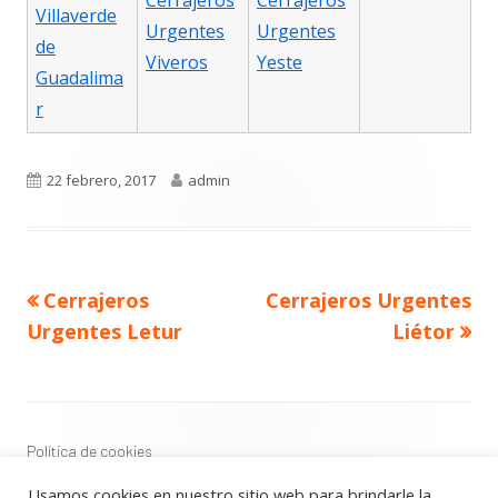
Cerrajeros
Cerrajeros
Villaverde
Urgentes
Urgentes
de
Viveros
Yeste
Guadalima
r
Publicado
Autor
22 febrero, 2017
admin
el
Navegación
Artículo
Artículo
Cerrajeros
Cerrajeros Urgentes
de
anterior
siguiente
entradas
Urgentes Letur
Liétor
Contenido
del
Footer
Política de cookies
Política de privacidad
Usamos cookies en nuestro sitio web para brindarle la
Aviso Legal