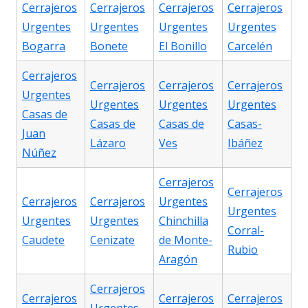
Cerrajeros
Cerrajeros
Cerrajeros
Cerrajeros
Urgentes
Urgentes
Urgentes
Urgentes
Bogarra
Bonete
El Bonillo
Carcelén
Cerrajeros
Cerrajeros
Cerrajeros
Cerrajeros
Urgentes
Urgentes
Urgentes
Urgentes
Casas de
Casas de
Casas de
Casas-
Juan
Lázaro
Ves
Ibáñez
Núñez
Cerrajeros
Cerrajeros
Cerrajeros
Cerrajeros
Urgentes
Urgentes
Urgentes
Urgentes
Chinchilla
Corral-
Caudete
Cenizate
de Monte-
Rubio
Aragón
Cerrajeros
Cerrajeros
Cerrajeros
Cerrajeros