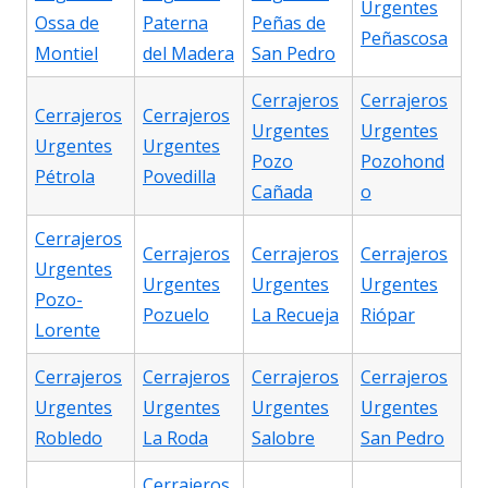
Urgentes
Ossa de
Paterna
Peñas de
Peñascosa
Montiel
del Madera
San Pedro
Cerrajeros
Cerrajeros
Cerrajeros
Cerrajeros
Urgentes
Urgentes
Urgentes
Urgentes
Pozo
Pozohond
Pétrola
Povedilla
Cañada
o
Cerrajeros
Cerrajeros
Cerrajeros
Cerrajeros
Urgentes
Urgentes
Urgentes
Urgentes
Pozo-
Pozuelo
La Recueja
Riópar
Lorente
Cerrajeros
Cerrajeros
Cerrajeros
Cerrajeros
Urgentes
Urgentes
Urgentes
Urgentes
Robledo
La Roda
Salobre
San Pedro
Cerrajeros