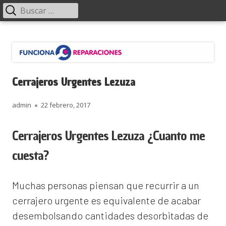
Menú
Buscar:
principal
Saltar
Funciona Reparaciones
al
contenido
Cerrajeros Urgentes Lezuza
Autor
Publicado
admin
22 febrero, 2017
el
Cerrajeros Urgentes Lezuza ¿Cuanto me
cuesta?
Muchas personas piensan que recurrir a un
cerrajero urgente es equivalente de acabar
desembolsando cantidades desorbitadas de