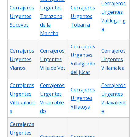
Cerrajeros
Cerrajeros
Urgentes
Cerrajeros
Urgentes
Urgentes
Tarazona
Urgentes
Valdegang
Socovos
de la
Tobarra
a
Mancha
Cerrajeros
Cerrajeros
Cerrajeros
Cerrajeros
Urgentes
Urgentes
Urgentes
Urgentes
Villalgordo
Vianos
Villa de Ves
Villamalea
del Júcar
Cerrajeros
Cerrajeros
Cerrajeros
Cerrajeros
Urgentes
Urgentes
Urgentes
Urgentes
Villapalacio
Villarroble
Villavalient
Villatoya
s
do
e
Cerrajeros
Urgentes