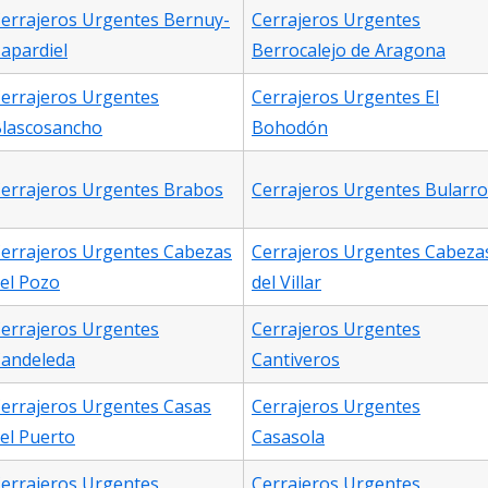
errajeros Urgentes Bernuy-
Cerrajeros Urgentes
apardiel
Berrocalejo de Aragona
errajeros Urgentes
Cerrajeros Urgentes El
lascosancho
Bohodón
errajeros Urgentes Brabos
Cerrajeros Urgentes Bularro
errajeros Urgentes Cabezas
Cerrajeros Urgentes Cabeza
el Pozo
del Villar
errajeros Urgentes
Cerrajeros Urgentes
andeleda
Cantiveros
errajeros Urgentes Casas
Cerrajeros Urgentes
el Puerto
Casasola
errajeros Urgentes
Cerrajeros Urgentes