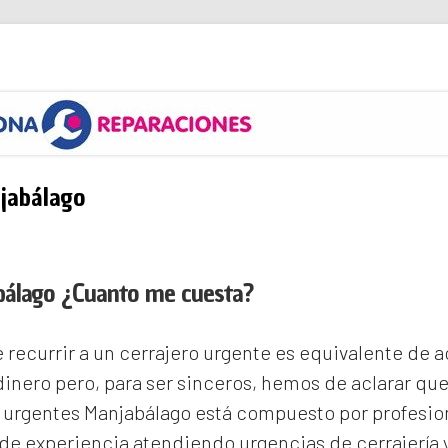
s
jabálago
bálago ¿Cuanto me cuesta?
recurrir a un cerrajero urgente es equivalente de
inero pero, para ser sinceros, hemos de aclarar qu
s urgentes Manjabálago
está compuesto por profesion
e experiencia atendiendo urgencias de cerrajería 