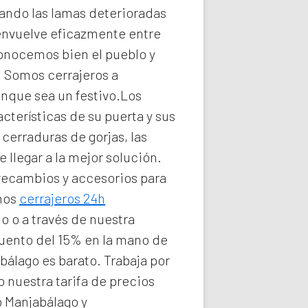
ando las lamas deterioradas
envuelve eficazmente entre
conocemos bien el pueblo y
e. Somos
cerrajeros a
unque sea un festivo.Los
cterísticas de su puerta y sus
cerraduras de gorjas, las
llegar a la mejor solución.
 recambios y accesorios para
omos
cerrajeros 24h
o o a través de nuestra
cuento del 15% en la mano de
abálago
es barato. Trabaja por
 nuestra tarifa de precios
 Manjabálago y