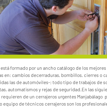
está formado por un ancho catálogo de los mejores 
as en:
cambios de
cerraduras
, bombillos, cierres o
idas las de automóviles-; todo tipo de trabajos de s
rtas, automatismos y rejas de seguridad.En las sigui
e requieren de un
cerrajeros urgentes Manjabálago
p
 equipo de técnicos cerrajeros son los profesionale