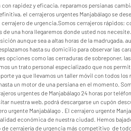
con rapidez y eficacia, reparamos persianas cambi
efinitiva, el
cerrajeros urgentes Manjabálago
se des
un cerrajero de urgencia.Somos cerrajeros rápidos; 
s de una hora llegaremos donde usted nos necesit
osición aunque sea a altas horas de la madrugada, a
splazamos hasta su domicilio para observar las cara
s opciones como las cerraduras de sobreponer, las 
os un trato personal especializado que nos permite 
orte ya que llevamos un taller móvil con todos los
 hasta un motor de una persiana en el momento. S
ajeros urgentes de Manjabálago 24 horas por teléfon
isitar nuestra web, podrá descargarse un cupón des
ero urgente Manjabálago
. El
cerrajero urgente Manj
 realidad económica de nuestra ciudad. Hemos bajado
o de
cerrajería de urgencia
más competitivo de todo