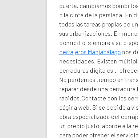
puerta, cambiamos bombillos 
o la cinta de la persiana. En d
todas las tareas propias de 
sus urbanizaciones. En meno
domicilio
, siempre a su disp
cerrajeros Manjabálago
nos de
necesidades. Existen múltiple
cerraduras digitales… ofrecem
No perdemos tiempo en transp
reparar desde una cerradura
rápidos.Contacte con los cerr
página web. Si se decide a v
obra especializada del
cerraj
un precio justo, acorde a la
para poder ofrecer el servici