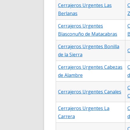
Cerrajeros Urgentes Las
C
Berlanas
Z
Cerrajeros Urgentes
C
Blasconuño de Matacabras
B
Cerrajeros Urgentes Bonilla
C
de la Sierra
Cerrajeros Urgentes Cabezas
C
de Alambre
d
C
Cerrajeros Urgentes Canales
C
Cerrajeros Urgentes La
C
Carrera
d
C