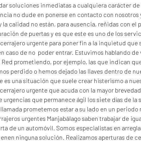
dar soluciones inmediatas a cualquiera carácter de 
encia no dude en ponerse en contacto con nosotros 
 la calidad no están, para ausencia, reñidas con el p
ración de puertas y es que este es uno de los serv
cerrajero urgente para poner fin a la inquietud qu
n caso de no poder entrar. Estuvimos hablando de v
 Red prometiendo, por ejemplo, las que indican que 
emos perdido o hemos dejado las llaves dentro de n
 es una situación que suele crear histerismo a nuest
errajero urgente que acuda con la mayor brevedad e
 urgencias que permanece ágil los siete días de la 
 llamada prometemos estar a su lado en un periodo
rrajeros urgentes Manjabálago
saben trabajar de igua
rta de un automóvil. Somos especialistas en arregla
ienen ninguna solución. Realizamos
aperturas de
ce