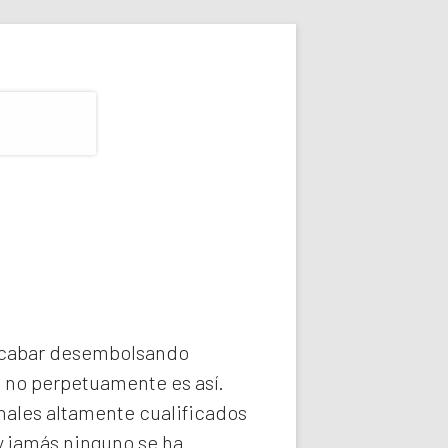
 acabar desembolsando
e no perpetuamente es así.
ales altamente cualificados
y jamás ninguno se ha