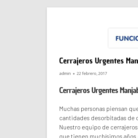
Saltar
Funciona Reparacione
Menú
al
principal
contenido
Cerrajeros Urgentes Man
Autor
Publicado
admin
22 febrero, 2017
el
Cerrajeros Urgentes Manja
Muchas personas piensan que 
cantidades desorbitadas de d
Nuestro equipo de
cerrajero
que tienen muchísimos años d