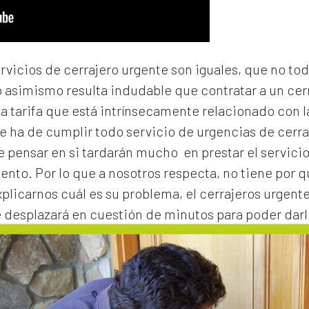
ervicios de cerrajero urgente son iguales, que no to
o asimismo resulta indudable que contratar a un
cer
na tarifa que está intrínsecamente relacionado con 
e ha de cumplir todo servicio de urgencias de cerraj
de pensar en si tardarán mucho en prestar el servicio
to. Por lo que a nosotros respecta, no tiene por 
xplicarnos cuál es su problema, el
cerrajeros urgent
e desplazará en cuestión de minutos para poder darl