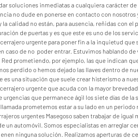
dar soluciones inmediatas a cualquiera carácter de 
encia no dude en ponerse en contacto con nosotros 
 la calidad no están, para ausencia, reñidas con el p
ración de puertas y es que este es uno de los serv
cerrajero urgente para poner fin a la inquietud qu
n caso de no poder entrar. Estuvimos hablando de v
 Red prometiendo, por ejemplo, las que indican que 
emos perdido o hemos dejado las llaves dentro de n
 es una situación que suele crear histerismo a nuest
errajero urgente que acuda con la mayor brevedad e
 urgencias que permanece ágil los siete días de la 
 llamada prometemos estar a su lado en un periodo
rrajeros urgentes Masegoso
saben trabajar de igual 
de un automóvil. Somos especialistas en arreglar ce
ienen ninguna solución. Realizamos
aperturas de
ce