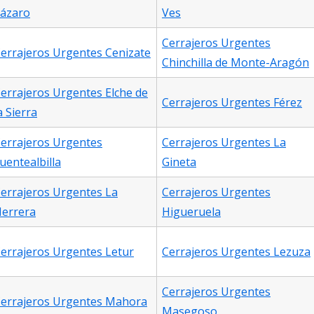
ázaro
Ves
Cerrajeros Urgentes
errajeros Urgentes Cenizate
Chinchilla de Monte-Aragón
errajeros Urgentes Elche de
Cerrajeros Urgentes Férez
a Sierra
errajeros Urgentes
Cerrajeros Urgentes La
uentealbilla
Gineta
errajeros Urgentes La
Cerrajeros Urgentes
errera
Higueruela
errajeros Urgentes Letur
Cerrajeros Urgentes Lezuza
Cerrajeros Urgentes
errajeros Urgentes Mahora
Masegoso