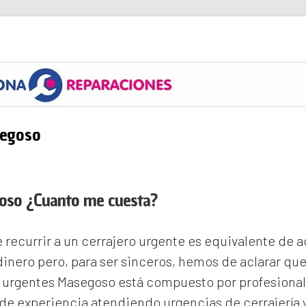
s
segoso
goso ¿Cuanto me cuesta?
recurrir a un cerrajero urgente es equivalente de
inero pero, para ser sinceros, hemos de aclarar qu
s urgentes Masegoso
está compuesto por profesional
e experiencia atendiendo urgencias de cerrajería 