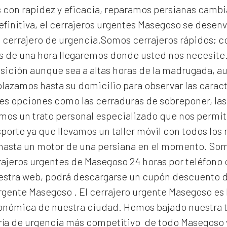
con rapidez y eficacia, reparamos persianas cambi
efinitiva, el
cerrajeros urgentes Masegoso
se desenv
un cerrajero de urgencia.Somos cerrajeros rápidos; 
s de una hora llegaremos donde usted nos necesit
osición aunque sea a altas horas de la madrugada, a
lazamos hasta su domicilio para observar las caracte
s opciones como las cerraduras de sobreponer, las 
os un trato personal especializado que nos permite 
orte ya que llevamos un taller móvil con todos los
 hasta un motor de una persiana en el momento. S
ajeros urgentes de Masegoso 24 horas por teléfono o
nuestra web, podrá descargarse un cupón descuento 
urgente Masegoso
. El
cerrajero urgente Masegoso
es 
económica de nuestra ciudad. Hemos bajado nuestra t
ría de urgencia
más competitivo de todo Masegoso 