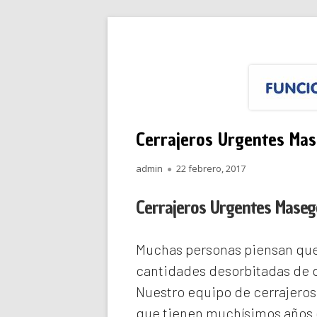
Saltar
Funciona Reparacione
Menú
al
principal
contenido
Cerrajeros Urgentes Ma
Autor
Publicado
admin
22 febrero, 2017
el
Cerrajeros Urgentes Mase
Muchas personas piensan que 
cantidades desorbitadas de d
Nuestro equipo de
cerrajero
que tienen muchísimos años d