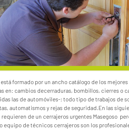
está formado por un ancho catálogo de los mejores 
as en:
cambios de
cerraduras
, bombillos, cierres o
idas las de automóviles-; todo tipo de trabajos de s
rtas, automatismos y rejas de seguridad.En las sigui
e requieren de un
cerrajeros urgentes Masegoso
per
 equipo de técnicos cerrajeros son los profesionale