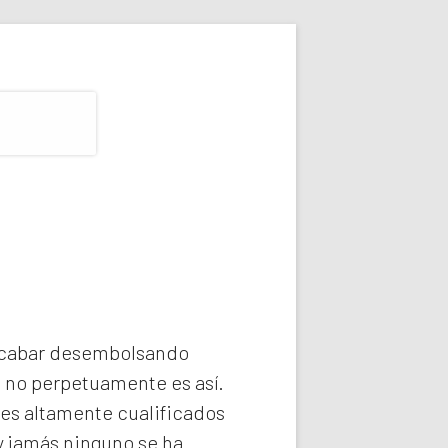
 acabar desembolsando
e no perpetuamente es así.
es altamente cualificados
y jamás ninguno se ha