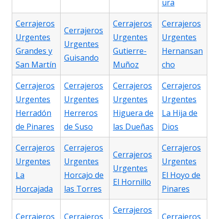
ura
Cerrajeros
Cerrajeros
Cerrajeros
Cerrajeros
Urgentes
Urgentes
Urgentes
Urgentes
Grandes y
Gutierre-
Hernansan
Guisando
San Martín
Muñoz
cho
Cerrajeros
Cerrajeros
Cerrajeros
Cerrajeros
Urgentes
Urgentes
Urgentes
Urgentes
Herradón
Herreros
Higuera de
La Hija de
de Pinares
de Suso
las Dueñas
Dios
Cerrajeros
Cerrajeros
Cerrajeros
Cerrajeros
Urgentes
Urgentes
Urgentes
Urgentes
La
Horcajo de
El Hoyo de
El Hornillo
Horcajada
las Torres
Pinares
Cerrajeros
Cerrajeros
Cerrajeros
Cerrajeros