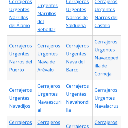
Cerrajeros
Cerrajeros
Cerrajeros
Urgentes
Urgentes
Urgentes
Urgentes
Narrillos
Narrillos
Narros de
Narros del
del
del Álamo
Saldueña
Castillo
Rebollar
Cerrajeros
Cerrajeros
Cerrajeros
Cerrajeros
Urgentes
Urgentes
Urgentes
Urgentes
Navaceped
Narros del
Nava de
Nava del
illa de
Puerto
Arévalo
Barco
Corneja
Cerrajeros
Cerrajeros
Cerrajeros
Cerrajeros
Urgentes
Urgentes
Urgentes
Urgentes
Navaescuri
Navahondi
Navadijos
Navalacruz
al
lla
Cerrajeros
Cerrajeros
Cerrajeros
Cerrajeros