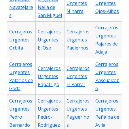
Urgentes
Urgentes
Navatejare
Neila de
Niharra
Ojos-Albos
s
San Miguel
Cerrajeros
Cerrajeros
Cerrajeros
Cerrajeros
Urgentes
Urgentes
Urgentes
Urgentes
Pajares de
Orbita
El Oso
Padiernos
Adaja
Cerrajeros
Cerrajeros
Cerrajeros
Cerrajeros
Urgentes
Urgentes
Urgentes
Urgentes
Palacios de
Pascualcob
Papatrigo
El Parral
Goda
o
Cerrajeros
Cerrajeros
Cerrajeros
Cerrajeros
Urgentes
Urgentes
Urgentes
Urgentes
Pedro
Pedro-
Peguerino
Peñalba de
Bernardo
Rodríguez
s
Ávila