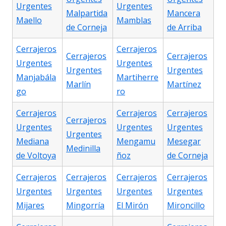
Urgentes
Urgentes
Malpartida
Mancera
Maello
Mamblas
de Corneja
de Arriba
Cerrajeros
Cerrajeros
Cerrajeros
Cerrajeros
Urgentes
Urgentes
Urgentes
Urgentes
Manjabála
Martiherre
Marlín
Martínez
go
ro
Cerrajeros
Cerrajeros
Cerrajeros
Cerrajeros
Urgentes
Urgentes
Urgentes
Urgentes
Mediana
Mengamu
Mesegar
Medinilla
de Voltoya
ñoz
de Corneja
Cerrajeros
Cerrajeros
Cerrajeros
Cerrajeros
Urgentes
Urgentes
Urgentes
Urgentes
Mijares
Mingorría
El Mirón
Mironcillo