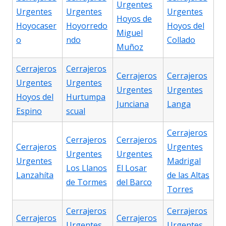
Urgentes
Urgentes
Urgentes
Urgentes
Hoyos de
Hoyocaser
Hoyorredo
Hoyos del
Miguel
o
ndo
Collado
Muñoz
Cerrajeros
Cerrajeros
Cerrajeros
Cerrajeros
Urgentes
Urgentes
Urgentes
Urgentes
Hoyos del
Hurtumpa
Junciana
Langa
Espino
scual
Cerrajeros
Cerrajeros
Cerrajeros
Cerrajeros
Urgentes
Urgentes
Urgentes
Urgentes
Madrigal
Los Llanos
El Losar
Lanzahíta
de las Altas
de Tormes
del Barco
Torres
Cerrajeros
Cerrajeros
Cerrajeros
Cerrajeros
Urgentes
Urgentes