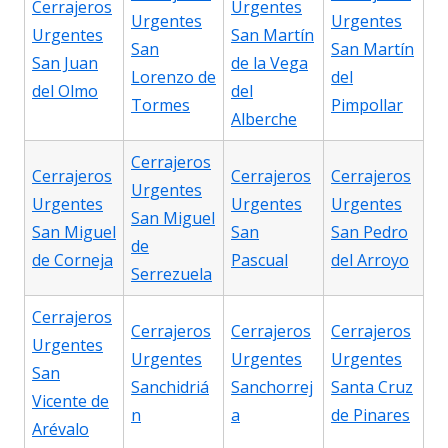
Cerrajeros
Urgentes
Urgentes
Urgentes
Urgentes
San Martín
San
San Martín
San Juan
de la Vega
Lorenzo de
del
del Olmo
del
Tormes
Pimpollar
Alberche
Cerrajeros
Cerrajeros
Cerrajeros
Cerrajeros
Urgentes
Urgentes
Urgentes
Urgentes
San Miguel
San Miguel
San
San Pedro
de
de Corneja
Pascual
del Arroyo
Serrezuela
Cerrajeros
Cerrajeros
Cerrajeros
Cerrajeros
Urgentes
Urgentes
Urgentes
Urgentes
San
Sanchidriá
Sanchorrej
Santa Cruz
Vicente de
n
a
de Pinares
Arévalo