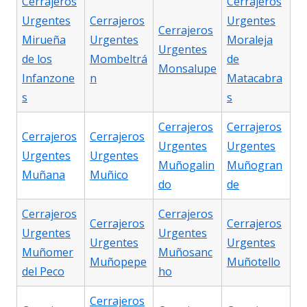
Cerrajeros
Cerrajeros
Urgentes
Cerrajeros
Urgentes
Cerrajeros
Mirueña
Urgentes
Moraleja
Urgentes
de los
Mombeltrá
de
Monsalupe
Infanzone
n
Matacabra
s
s
Cerrajeros
Cerrajeros
Cerrajeros
Cerrajeros
Urgentes
Urgentes
Urgentes
Urgentes
Muñogalin
Muñogran
Muñana
Muñico
do
de
Cerrajeros
Cerrajeros
Cerrajeros
Cerrajeros
Urgentes
Urgentes
Urgentes
Urgentes
Muñomer
Muñosanc
Muñopepe
Muñotello
del Peco
ho
Cerrajeros