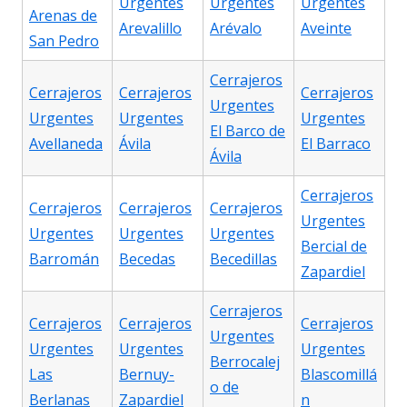
Urgentes
Urgentes
Urgentes
Arenas de
Arevalillo
Arévalo
Aveinte
San Pedro
Cerrajeros
Cerrajeros
Cerrajeros
Cerrajeros
Urgentes
Urgentes
Urgentes
Urgentes
El Barco de
Avellaneda
Ávila
El Barraco
Ávila
Cerrajeros
Cerrajeros
Cerrajeros
Cerrajeros
Urgentes
Urgentes
Urgentes
Urgentes
Bercial de
Barromán
Becedas
Becedillas
Zapardiel
Cerrajeros
Cerrajeros
Cerrajeros
Cerrajeros
Urgentes
Urgentes
Urgentes
Urgentes
Berrocalej
Las
Bernuy-
Blascomillá
o de
Berlanas
Zapardiel
n