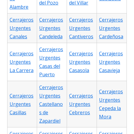
del Pozo
del Villar
Alambre
Cerrajeros
Cerrajeros
Cerrajeros
Cerrajeros
Urgentes
Urgentes
Urgentes
Urgentes
Canales
Candeleda
Cantiveros
Cardeñosa
Cerrajeros
Cerrajeros
Cerrajeros
Cerrajeros
Urgentes
Urgentes
Urgentes
Urgentes
Casas del
La Carrera
Casasola
Casavieja
Puerto
Cerrajeros
Cerrajeros
Cerrajeros
Urgentes
Cerrajeros
Urgentes
Urgentes
Castellano
Urgentes
Cepeda la
Casillas
s de
Cebreros
Mora
Zapardiel
Cerrajeros
Cerrajeros
Cerrajeros
Cerrajeros