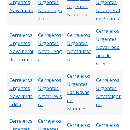
Urgentes
Urgentes
Urgentes
Urgentes
Navalmora
Navalongu
Navalperal
Navalosa
l
illa
de Pinares
Cerrajeros
Cerrajeros
Cerrajeros
Cerrajeros
Urgentes
Urgentes
Urgentes
Urgentes
Navarredo
Navalperal
Navalueng
Navaquese
nda de
de Tormes
a
ra
Gredos
Cerrajeros
Cerrajeros
Cerrajeros
Cerrajeros
Urgentes
Urgentes
Urgentes
Urgentes
Las Navas
Navarredo
Navarrevis
Navatalgor
del
ndilla
ca
do
Marqués
Cerrajeros
Cerrajeros
Cerrajeros
Cerrajeros
Urgentes
Urgentes