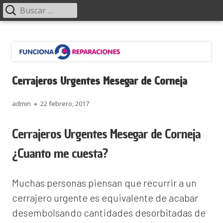
Menú
Buscar:
principal
Saltar
Funciona Reparaciones
al
contenido
Cerrajeros Urgentes Mesegar de Corneja
Autor
Publicado
admin
22 febrero, 2017
el
Cerrajeros Urgentes Mesegar de Corneja
¿Cuanto me cuesta?
Muchas personas piensan que recurrir a un
cerrajero urgente es equivalente de acabar
desembolsando cantidades desorbitadas de