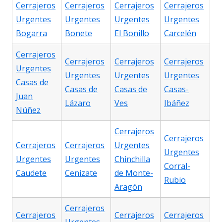
Cerrajeros
Cerrajeros
Cerrajeros
Cerrajeros
Urgentes
Urgentes
Urgentes
Urgentes
Bogarra
Bonete
El Bonillo
Carcelén
Cerrajeros
Cerrajeros
Cerrajeros
Cerrajeros
Urgentes
Urgentes
Urgentes
Urgentes
Casas de
Casas de
Casas de
Casas-
Juan
Lázaro
Ves
Ibáñez
Núñez
Cerrajeros
Cerrajeros
Cerrajeros
Cerrajeros
Urgentes
Urgentes
Urgentes
Urgentes
Chinchilla
Corral-
Caudete
Cenizate
de Monte-
Rubio
Aragón
Cerrajeros
Cerrajeros
Cerrajeros
Cerrajeros