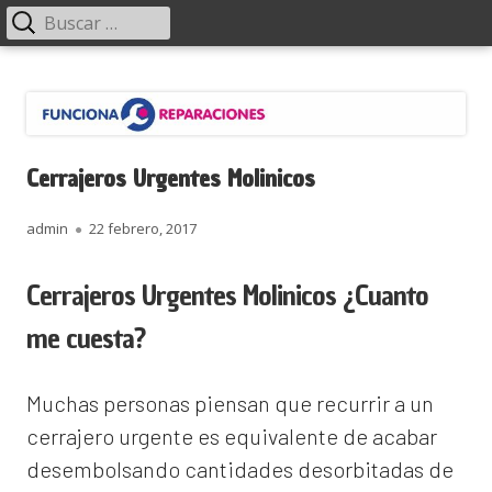
Menú
Buscar:
principal
Saltar
Funciona Reparaciones
al
contenido
Cerrajeros Urgentes Molinicos
Autor
Publicado
admin
22 febrero, 2017
el
Cerrajeros Urgentes Molinicos ¿Cuanto
me cuesta?
Muchas personas piensan que recurrir a un
cerrajero urgente es equivalente de acabar
desembolsando cantidades desorbitadas de