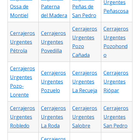
Urgentes
Ossa de
Paterna
Peñas de
Peñascosa
Montiel
del Madera
San Pedro
Cerrajeros
Cerrajeros
Cerrajeros
Cerrajeros
Urgentes
Urgentes
Urgentes
Urgentes
Pozo
Pozohond
Pétrola
Povedilla
Cañada
o
Cerrajeros
Cerrajeros
Cerrajeros
Cerrajeros
Urgentes
Urgentes
Urgentes
Urgentes
Pozo-
Pozuelo
La Recueja
Riópar
Lorente
Cerrajeros
Cerrajeros
Cerrajeros
Cerrajeros
Urgentes
Urgentes
Urgentes
Urgentes
Robledo
La Roda
Salobre
San Pedro
Cerrajeros