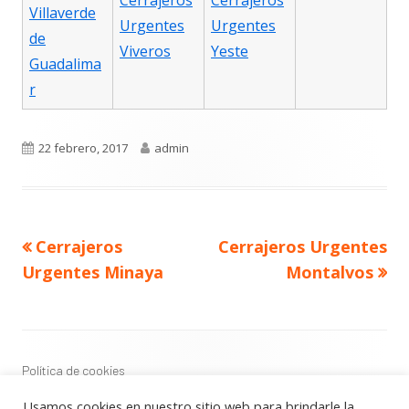
Cerrajeros
Cerrajeros
Villaverde
Urgentes
Urgentes
de
Viveros
Yeste
Guadalima
r
Publicado
Autor
22 febrero, 2017
admin
el
Navegación
Artículo
Artículo
Cerrajeros
Cerrajeros Urgentes
de
anterior
siguiente
entradas
Urgentes Minaya
Montalvos
Contenido
del
Footer
Política de cookies
Política de privacidad
Usamos cookies en nuestro sitio web para brindarle la
Aviso Legal