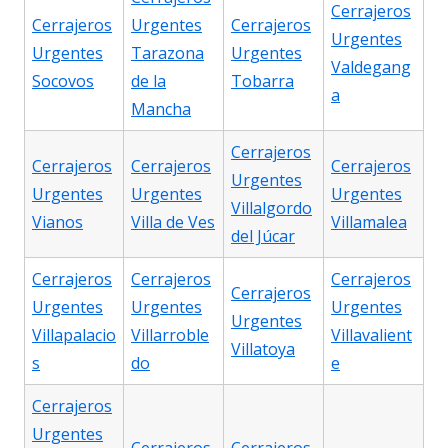
Cerrajeros
Cerrajeros
Urgentes
Cerrajeros
Urgentes
Urgentes
Tarazona
Urgentes
Valdegang
Socovos
de la
Tobarra
a
Mancha
Cerrajeros
Cerrajeros
Cerrajeros
Cerrajeros
Urgentes
Urgentes
Urgentes
Urgentes
Villalgordo
Vianos
Villa de Ves
Villamalea
del Júcar
Cerrajeros
Cerrajeros
Cerrajeros
Cerrajeros
Urgentes
Urgentes
Urgentes
Urgentes
Villapalacio
Villarroble
Villavalient
Villatoya
s
do
e
Cerrajeros
Urgentes