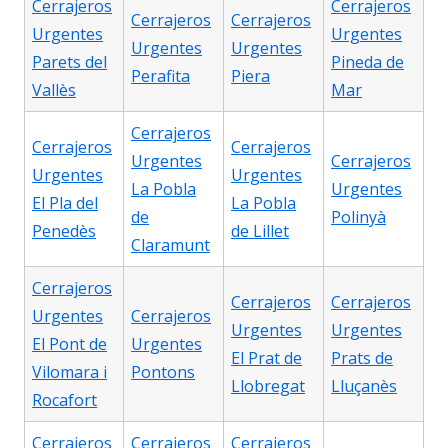
Cerrajeros
Cerrajeros
Cerrajeros
Cerrajeros
Urgentes
Urgentes
Urgentes
Urgentes
Parets del
Pineda de
Perafita
Piera
Vallès
Mar
Cerrajeros
Cerrajeros
Cerrajeros
Urgentes
Cerrajeros
Urgentes
Urgentes
La Pobla
Urgentes
El Pla del
La Pobla
de
Polinyà
Penedès
de Lillet
Claramunt
Cerrajeros
Cerrajeros
Cerrajeros
Urgentes
Cerrajeros
Urgentes
Urgentes
El Pont de
Urgentes
El Prat de
Prats de
Vilomara i
Pontons
Llobregat
Lluçanès
Rocafort
Cerrajeros
Cerrajeros
Cerrajeros