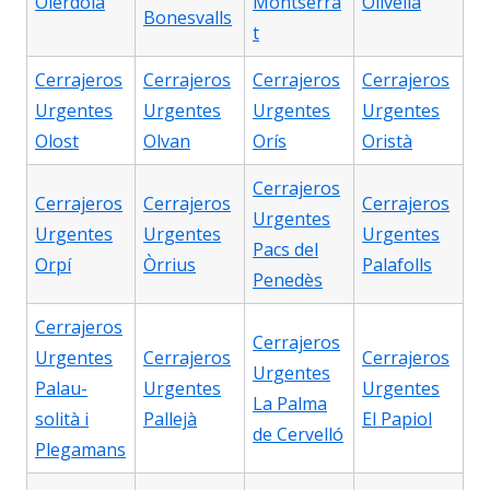
Olèrdola
Montserra
Olivella
Bonesvalls
t
Cerrajeros
Cerrajeros
Cerrajeros
Cerrajeros
Urgentes
Urgentes
Urgentes
Urgentes
Olost
Olvan
Orís
Oristà
Cerrajeros
Cerrajeros
Cerrajeros
Cerrajeros
Urgentes
Urgentes
Urgentes
Urgentes
Pacs del
Orpí
Òrrius
Palafolls
Penedès
Cerrajeros
Cerrajeros
Urgentes
Cerrajeros
Cerrajeros
Urgentes
Palau-
Urgentes
Urgentes
La Palma
solità i
Pallejà
El Papiol
de Cervelló
Plegamans