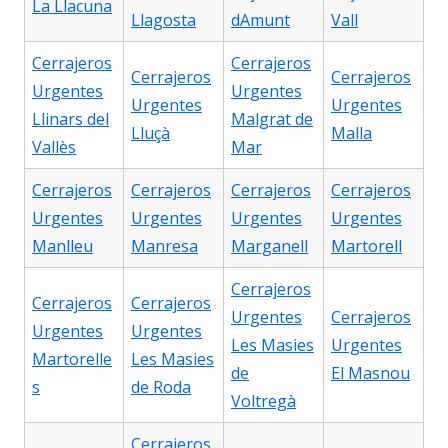
La Llacuna
Llagosta
dAmunt
Vall
Cerrajeros
Cerrajeros
Cerrajeros
Cerrajeros
Urgentes
Urgentes
Urgentes
Urgentes
Llinars del
Malgrat de
Lluçà
Malla
Vallès
Mar
Cerrajeros
Cerrajeros
Cerrajeros
Cerrajeros
Urgentes
Urgentes
Urgentes
Urgentes
Manlleu
Manresa
Marganell
Martorell
Cerrajeros
Cerrajeros
Cerrajeros
Urgentes
Cerrajeros
Urgentes
Urgentes
Les Masies
Urgentes
Martorelle
Les Masies
de
El Masnou
s
de Roda
Voltregà
Cerrajeros