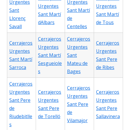
Urgentes
Urgentes
Urgentes
Urgentes
Sant
Sant Martí
Sant Martí
Sant Martí
Llorenç
de
dAlbars
de Tous
Savall
Centelles
Cerrajeros
Cerrajeros
Cerrajeros
Cerrajeros
Urgentes
Urgentes
Urgentes
Urgentes
Sant Martí
Sant
Sant Martí
Sant Pere
Sesgueiole
Mateu de
Sarroca
de Ribes
s
Bages
Cerrajeros
Cerrajeros
Urgentes
Cerrajeros
Cerrajeros
Urgentes
Sant Pere
Urgentes
Urgentes
Sant Pere
de
Sant Pere
Sant Pere
de
Riudebitlle
de Torelló
Sallavinera
Vilamajor
s