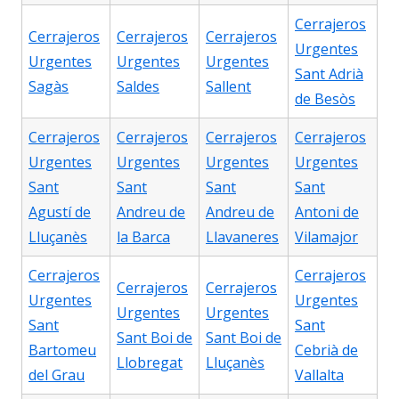
Cerrajeros
Cerrajeros
Cerrajeros
Cerrajeros
Urgentes
Urgentes
Urgentes
Urgentes
Sant Adrià
Sagàs
Saldes
Sallent
de Besòs
Cerrajeros
Cerrajeros
Cerrajeros
Cerrajeros
Urgentes
Urgentes
Urgentes
Urgentes
Sant
Sant
Sant
Sant
Agustí de
Andreu de
Andreu de
Antoni de
Lluçanès
la Barca
Llavaneres
Vilamajor
Cerrajeros
Cerrajeros
Cerrajeros
Cerrajeros
Urgentes
Urgentes
Urgentes
Urgentes
Sant
Sant
Sant Boi de
Sant Boi de
Bartomeu
Cebrià de
Llobregat
Lluçanès
del Grau
Vallalta