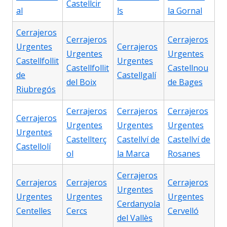
Castellcir
al
ls
la Gornal
Cerrajeros
Cerrajeros
Cerrajeros
Urgentes
Cerrajeros
Urgentes
Urgentes
Castellfollit
Urgentes
Castellfollit
Castellnou
de
Castellgalí
del Boix
de Bages
Riubregós
Cerrajeros
Cerrajeros
Cerrajeros
Cerrajeros
Urgentes
Urgentes
Urgentes
Urgentes
Castellterç
Castellví de
Castellví de
Castellolí
ol
la Marca
Rosanes
Cerrajeros
Cerrajeros
Cerrajeros
Cerrajeros
Urgentes
Urgentes
Urgentes
Urgentes
Cerdanyola
Centelles
Cercs
Cervelló
del Vallès