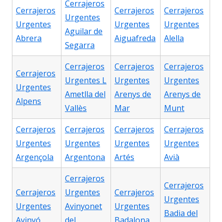
Cerrajeros
Cerrajeros
Cerrajeros
Cerrajeros
Urgentes
Urgentes
Urgentes
Urgentes
Aguilar de
Abrera
Aiguafreda
Alella
Segarra
Cerrajeros
Cerrajeros
Cerrajeros
Cerrajeros
Urgentes L
Urgentes
Urgentes
Urgentes
Ametlla del
Arenys de
Arenys de
Alpens
Vallès
Mar
Munt
Cerrajeros
Cerrajeros
Cerrajeros
Cerrajeros
Urgentes
Urgentes
Urgentes
Urgentes
Argençola
Argentona
Artés
Avià
Cerrajeros
Cerrajeros
Cerrajeros
Urgentes
Cerrajeros
Urgentes
Urgentes
Avinyonet
Urgentes
Badia del
Avinyó
del
Badalona