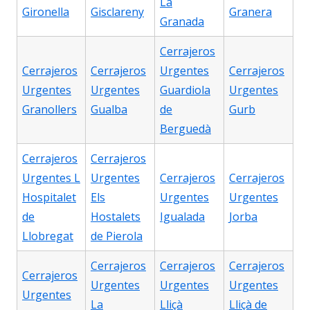
La
Gironella
Gisclareny
Granera
Granada
Cerrajeros
Cerrajeros
Cerrajeros
Urgentes
Cerrajeros
Urgentes
Urgentes
Guardiola
Urgentes
Granollers
Gualba
de
Gurb
Berguedà
Cerrajeros
Cerrajeros
Urgentes L
Urgentes
Cerrajeros
Cerrajeros
Hospitalet
Els
Urgentes
Urgentes
de
Hostalets
Igualada
Jorba
Llobregat
de Pierola
Cerrajeros
Cerrajeros
Cerrajeros
Cerrajeros
Urgentes
Urgentes
Urgentes
Urgentes
La
Lliçà
Lliçà de