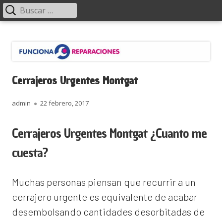
Menú
Buscar:
principal
Saltar
Funciona Reparaciones
al
contenido
Cerrajeros Urgentes Montgat
Autor
Publicado
admin
22 febrero, 2017
el
Cerrajeros Urgentes Montgat ¿Cuanto me
cuesta?
Muchas personas piensan que recurrir a un
cerrajero urgente es equivalente de acabar
desembolsando cantidades desorbitadas de