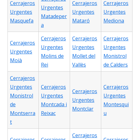
Cerrajeros
Cerrajeros
Cerrajeros
Urgentes
Urgentes
Urgentes
Urgentes
Matadeper
Masquefa
Mataró
Mediona
a
Cerrajeros
Cerrajeros
Cerrajeros
Cerrajeros
Urgentes
Urgentes
Urgentes
Urgentes
Molins de
Mollet del
Monistrol
Moià
Rei
Vallès
de Calders
Cerrajeros
Urgentes
Cerrajeros
Cerrajeros
Cerrajeros
Monistrol
Urgentes
Urgentes
Urgentes
de
Montcada i
Montesqui
Montclar
Montserra
Reixac
u
t
Cerrajeros
Cerrajeros
Cerrajeros
Cerrajeros