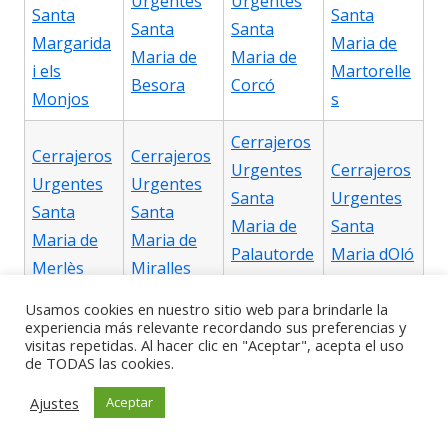
Urgentes
Urgentes
Santa
Santa
Santa
Santa
Margarida
Maria de
Maria de
Maria de
i els
Martorelle
Besora
Corcó
Monjos
s
Cerrajeros
Cerrajeros
Cerrajeros
Urgentes
Cerrajeros
Urgentes
Urgentes
Santa
Urgentes
Santa
Santa
Maria de
Santa
Maria de
Maria de
Palautorde
Maria dOló
Merlès
Miralles
ra
Usamos cookies en nuestro sitio web para brindarle la
Cerrajeros
experiencia más relevante recordando sus preferencias y
visitas repetidas. Al hacer clic en "Aceptar", acepta el uso
Urgentes
Cerrajeros
de TODAS las cookies.
Cerrajeros
Cerrajeros
Santa
Urgentes
Urgentes
Urgentes
Ajustes
Aceptar
Perpètua
Santa
Santpedor
Sentmenat
de
Susanna