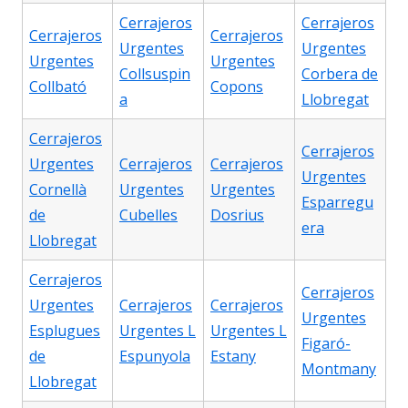
Cerrajeros
Cerrajeros
Cerrajeros
Cerrajeros
Urgentes
Urgentes
Urgentes
Urgentes
Collsuspin
Corbera de
Collbató
Copons
a
Llobregat
Cerrajeros
Cerrajeros
Urgentes
Cerrajeros
Cerrajeros
Urgentes
Cornellà
Urgentes
Urgentes
Esparregu
de
Cubelles
Dosrius
era
Llobregat
Cerrajeros
Cerrajeros
Urgentes
Cerrajeros
Cerrajeros
Urgentes
Esplugues
Urgentes L
Urgentes L
Figaró-
de
Espunyola
Estany
Montmany
Llobregat