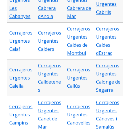
Urgentes
Urgentes
Urgentes
Urgentes
Les
Cabrera
Cabrera de
Cabrils
Cabanyes
dAnoia
Mar
Cerrajeros
Cerrajeros
Cerrajeros
Cerrajeros
Urgentes
Urgentes
Urgentes
Urgentes
Caldes de
Caldes
Calaf
Calders
Montbui
dEstrac
Cerrajeros
Cerrajeros
Cerrajeros
Cerrajeros
Urgentes
Urgentes
Urgentes
Urgentes
Calldetene
Calonge de
Calella
Callús
s
Segarra
Cerrajeros
Cerrajeros
Cerrajeros
Cerrajeros
Urgentes
Urgentes
Urgentes
Urgentes
Canet de
Cànoves i
Campins
Canovelles
Mar
Samalús