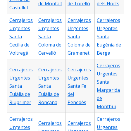
de Montalt
de Torelló
dels Horts
Castellet
Cerrajeros
Cerrajeros
Cerrajeros
Cerrajeros
Urgentes
Urgentes
Urgentes
Urgentes
Santa
Santa
Santa
Santa
Cecília de
Coloma de
Coloma de
Eugènia de
Voltregà
Cervelló
Gramenet
Berga
Cerrajeros
Cerrajeros
Cerrajeros
Cerrajeros
Urgentes
Urgentes
Urgentes
Urgentes
Santa
Santa
Santa
Santa Fe
Margarida
Eulàlia de
Eulàlia de
del
de
Riuprimer
Ronçana
Penedès
Montbui
Cerrajeros
Cerrajeros
Cerrajeros
Cerrajeros
Urgentes
Urgentes