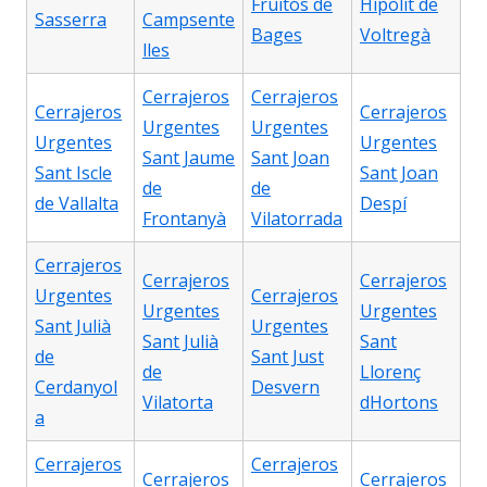
Fruitós de
Hipòlit de
Sasserra
Campsente
Bages
Voltregà
lles
Cerrajeros
Cerrajeros
Cerrajeros
Cerrajeros
Urgentes
Urgentes
Urgentes
Urgentes
Sant Jaume
Sant Joan
Sant Iscle
Sant Joan
de
de
de Vallalta
Despí
Frontanyà
Vilatorrada
Cerrajeros
Cerrajeros
Cerrajeros
Urgentes
Cerrajeros
Urgentes
Urgentes
Sant Julià
Urgentes
Sant Julià
Sant
de
Sant Just
de
Llorenç
Cerdanyol
Desvern
Vilatorta
dHortons
a
Cerrajeros
Cerrajeros
Cerrajeros
Cerrajeros