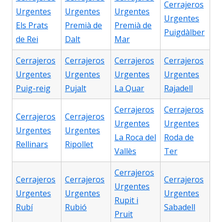
Cerrajeros
Urgentes
Urgentes
Urgentes
Urgentes
Els Prats
Premià de
Premià de
Puigdàlber
de Rei
Dalt
Mar
Cerrajeros
Cerrajeros
Cerrajeros
Cerrajeros
Urgentes
Urgentes
Urgentes
Urgentes
Puig-reig
Pujalt
La Quar
Rajadell
Cerrajeros
Cerrajeros
Cerrajeros
Cerrajeros
Urgentes
Urgentes
Urgentes
Urgentes
La Roca del
Roda de
Rellinars
Ripollet
Vallès
Ter
Cerrajeros
Cerrajeros
Cerrajeros
Cerrajeros
Urgentes
Urgentes
Urgentes
Urgentes
Rupit i
Rubí
Rubió
Sabadell
Pruit