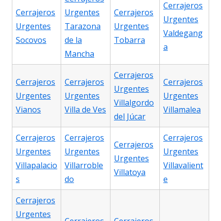
Cerrajeros
Cerrajeros
Urgentes
Cerrajeros
Urgentes
Urgentes
Tarazona
Urgentes
Valdegang
Socovos
de la
Tobarra
a
Mancha
Cerrajeros
Cerrajeros
Cerrajeros
Cerrajeros
Urgentes
Urgentes
Urgentes
Urgentes
Villalgordo
Vianos
Villa de Ves
Villamalea
del Júcar
Cerrajeros
Cerrajeros
Cerrajeros
Cerrajeros
Urgentes
Urgentes
Urgentes
Urgentes
Villapalacio
Villarroble
Villavalient
Villatoya
s
do
e
Cerrajeros
Urgentes