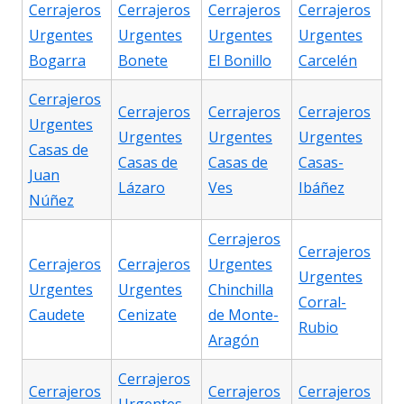
Cerrajeros
Cerrajeros
Cerrajeros
Cerrajeros
Urgentes
Urgentes
Urgentes
Urgentes
Bogarra
Bonete
El Bonillo
Carcelén
Cerrajeros
Cerrajeros
Cerrajeros
Cerrajeros
Urgentes
Urgentes
Urgentes
Urgentes
Casas de
Casas de
Casas de
Casas-
Juan
Lázaro
Ves
Ibáñez
Núñez
Cerrajeros
Cerrajeros
Cerrajeros
Cerrajeros
Urgentes
Urgentes
Urgentes
Urgentes
Chinchilla
Corral-
Caudete
Cenizate
de Monte-
Rubio
Aragón
Cerrajeros
Cerrajeros
Cerrajeros
Cerrajeros