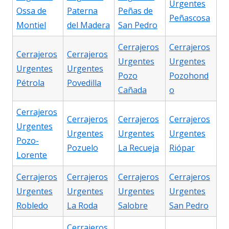
Urgentes
Ossa de
Paterna
Peñas de
Peñascosa
Montiel
del Madera
San Pedro
Cerrajeros
Cerrajeros
Cerrajeros
Cerrajeros
Urgentes
Urgentes
Urgentes
Urgentes
Pozo
Pozohond
Pétrola
Povedilla
Cañada
o
Cerrajeros
Cerrajeros
Cerrajeros
Cerrajeros
Urgentes
Urgentes
Urgentes
Urgentes
Pozo-
Pozuelo
La Recueja
Riópar
Lorente
Cerrajeros
Cerrajeros
Cerrajeros
Cerrajeros
Urgentes
Urgentes
Urgentes
Urgentes
Robledo
La Roda
Salobre
San Pedro
Cerrajeros