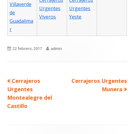
Cerrajeros
Cerrajeros
Villaverde
Urgentes
Urgentes
de
Viveros
Yeste
Guadalima
r
Publicado
Autor
22 febrero, 2017
admin
el
Navegación
Artículo
Artículo
Cerrajeros
Cerrajeros Urgentes
de
anterior
siguiente
entradas
Urgentes
Munera
Montealegre del
Castillo
Contenido
del