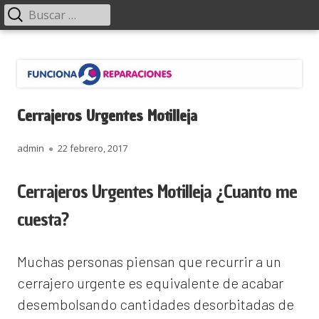
Menú
Buscar:
principal
Saltar
Funciona Reparaciones
al
contenido
Cerrajeros Urgentes Motilleja
Autor
Publicado
admin
22 febrero, 2017
el
Cerrajeros Urgentes Motilleja ¿Cuanto me
cuesta?
Muchas personas piensan que recurrir a un
cerrajero urgente es equivalente de acabar
desembolsando cantidades desorbitadas de