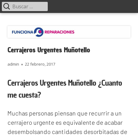
Menú
Buscar:
principal
Saltar
Funciona Reparaciones
al
contenido
Cerrajeros Urgentes Muñotello
Autor
Publicado
admin
22 febrero, 2017
el
Cerrajeros Urgentes Muñotello ¿Cuanto
me cuesta?
Muchas personas piensan que recurrir a un
cerrajero urgente es equivalente de acabar
desembolsando cantidades desorbitadas de