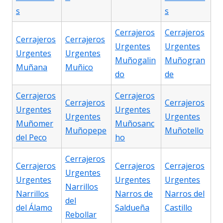
s
s
Cerrajeros
Cerrajeros
Cerrajeros
Cerrajeros
Urgentes
Urgentes
Urgentes
Urgentes
Muñogalin
Muñogran
Muñana
Muñico
do
de
Cerrajeros
Cerrajeros
Cerrajeros
Cerrajeros
Urgentes
Urgentes
Urgentes
Urgentes
Muñomer
Muñosanc
Muñopepe
Muñotello
del Peco
ho
Cerrajeros
Cerrajeros
Cerrajeros
Cerrajeros
Urgentes
Urgentes
Urgentes
Urgentes
Narrillos
Narrillos
Narros de
Narros del
del
del Álamo
Saldueña
Castillo
Rebollar