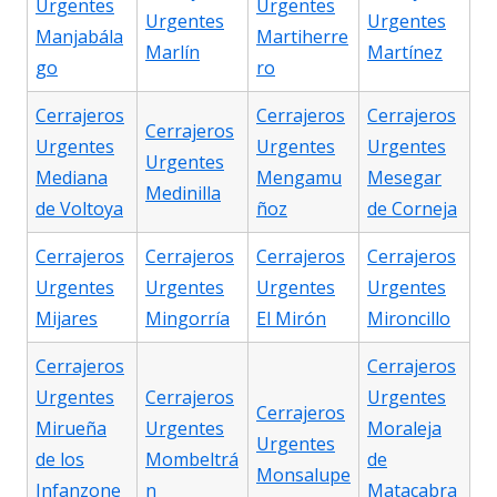
Urgentes
Urgentes
Urgentes
Urgentes
Manjabála
Martiherre
Marlín
Martínez
go
ro
Cerrajeros
Cerrajeros
Cerrajeros
Cerrajeros
Urgentes
Urgentes
Urgentes
Urgentes
Mediana
Mengamu
Mesegar
Medinilla
de Voltoya
ñoz
de Corneja
Cerrajeros
Cerrajeros
Cerrajeros
Cerrajeros
Urgentes
Urgentes
Urgentes
Urgentes
Mijares
Mingorría
El Mirón
Mironcillo
Cerrajeros
Cerrajeros
Urgentes
Cerrajeros
Urgentes
Cerrajeros
Mirueña
Urgentes
Moraleja
Urgentes
de los
Mombeltrá
de
Monsalupe
Infanzone
n
Matacabra