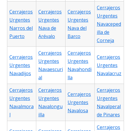
Cerrajeros
Cerrajeros
Cerrajeros
Cerrajeros
Urgentes
Urgentes
Urgentes
Urgentes
Navaceped
Narros del
Nava de
Nava del
illa de
Puerto
Arévalo
Barco
Corneja
Cerrajeros
Cerrajeros
Cerrajeros
Cerrajeros
Urgentes
Urgentes
Urgentes
Urgentes
Navaescuri
Navahondi
Navadijos
Navalacruz
al
lla
Cerrajeros
Cerrajeros
Cerrajeros
Cerrajeros
Urgentes
Urgentes
Urgentes
Urgentes
Navalmora
Navalongu
Navalperal
Navalosa
l
illa
de Pinares
Cerrajeros