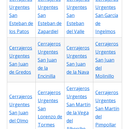
Urgentes
Urgentes
Urgentes
Urgentes
San
San
San
San García
Esteban de
Esteban de
Esteban
de
los Patos
Zapardiel
del Valle
Ingelmos
Cerrajeros
Cerrajeros
Cerrajeros
Cerrajeros
Urgentes
Urgentes
Urgentes
Urgentes
San Juan
San Juan
San Juan
San Juan
de la
del
de Gredos
de la Nava
Encinilla
Molinillo
Cerrajeros
Cerrajeros
Cerrajeros
Cerrajeros
Urgentes
Urgentes
Urgentes
Urgentes
San Martín
San
San Martín
San Juan
de la Vega
Lorenzo de
del
del Olmo
del
Tormes
Pimpollar
Alberche