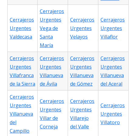
Cerrajeros
Cerrajeros
Urgentes
Cerrajeros
Cerrajeros
Urgentes
Vega de
Urgentes
Urgentes
Valdecasa
Santa
Velayos
Villaflor
María
Cerrajeros
Cerrajeros
Cerrajeros
Cerrajeros
Urgentes
Urgentes
Urgentes
Urgentes
Villafranca
Villanueva
Villanueva
Villanueva
de la Sierra
de Ávila
de Gómez
del Aceral
Cerrajeros
Cerrajeros
Cerrajeros
Urgentes
Cerrajeros
Urgentes
Urgentes
Villanueva
Urgentes
Villar de
Villarejo
del
Villatoro
Corneja
del Valle
Campillo