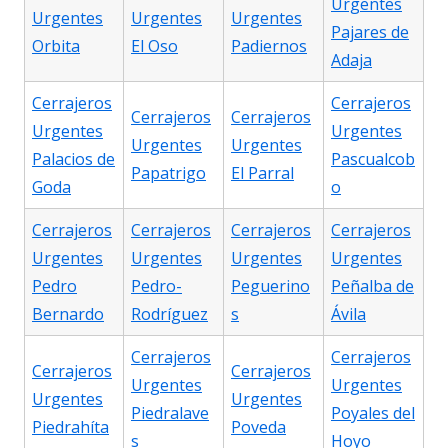
Urgentes
Urgentes
Urgentes
Urgentes
Pajares de
Orbita
El Oso
Padiernos
Adaja
Cerrajeros
Cerrajeros
Cerrajeros
Cerrajeros
Urgentes
Urgentes
Urgentes
Urgentes
Palacios de
Pascualcob
Papatrigo
El Parral
Goda
o
Cerrajeros
Cerrajeros
Cerrajeros
Cerrajeros
Urgentes
Urgentes
Urgentes
Urgentes
Pedro
Pedro-
Peguerino
Peñalba de
Bernardo
Rodríguez
s
Ávila
Cerrajeros
Cerrajeros
Cerrajeros
Cerrajeros
Urgentes
Urgentes
Urgentes
Urgentes
Piedralave
Poyales del
Piedrahíta
Poveda
s
Hoyo