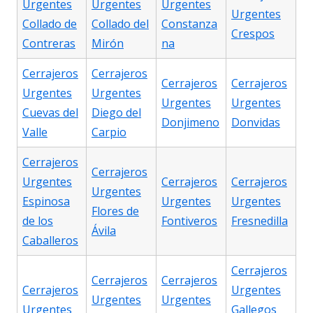
Urgentes
Urgentes
Urgentes
Urgentes
Collado de
Collado del
Constanza
Crespos
Contreras
Mirón
na
Cerrajeros
Cerrajeros
Cerrajeros
Cerrajeros
Urgentes
Urgentes
Urgentes
Urgentes
Cuevas del
Diego del
Donjimeno
Donvidas
Valle
Carpio
Cerrajeros
Cerrajeros
Urgentes
Cerrajeros
Cerrajeros
Urgentes
Espinosa
Urgentes
Urgentes
Flores de
de los
Fontiveros
Fresnedilla
Ávila
Caballeros
Cerrajeros
Cerrajeros
Cerrajeros
Cerrajeros
Urgentes
Urgentes
Urgentes
Urgentes
Gallegos