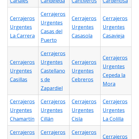
Canales
Candeleda
Cantiveros
Cardeñosa
Cerrajeros
Cerrajeros
Cerrajeros
Cerrajeros
Urgentes
Urgentes
Urgentes
Urgentes
Casas del
La Carrera
Casasola
Casavieja
Puerto
Cerrajeros
Cerrajeros
Cerrajeros
Urgentes
Cerrajeros
Urgentes
Urgentes
Castellano
Urgentes
Cepeda la
Casillas
s de
Cebreros
Mora
Zapardiel
Cerrajeros
Cerrajeros
Cerrajeros
Cerrajeros
Urgentes
Urgentes
Urgentes
Urgentes
Chamartín
Cillán
Cisla
La Colilla
Cerrajeros
Cerrajeros
Cerrajeros
Cerrajeros