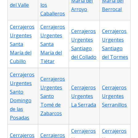
María del
María del
del Valle
los
Arroyo
Berrocal
Caballeros
Cerrajeros
Cerrajeros
Cerrajeros
Cerrajeros
Urgentes
Urgentes
Urgentes
Urgentes
Santa
Santa
Santiago
Santiago
María del
María del
del Collado
del Tormes
Cubillo
Tiétar
Cerrajeros
Cerrajeros
Urgentes
Urgentes
Cerrajeros
Cerrajeros
Santo
Santo
Urgentes
Urgentes
Domingo
Tomé de
La Serrada
Serranillos
de las
Zabarcos
Posadas
Cerrajeros
Cerrajeros
Cerrajeros
Cerrajeros