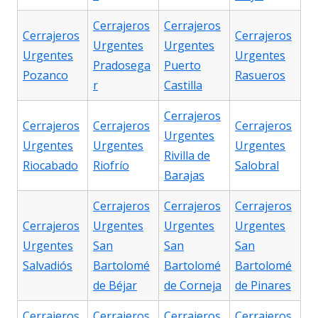
Cerrajeros
Cerrajeros
Cerrajeros
Cerrajeros
Urgentes
Urgentes
Urgentes
Urgentes
Pradosega
Puerto
Pozanco
Rasueros
r
Castilla
Cerrajeros
Cerrajeros
Cerrajeros
Cerrajeros
Urgentes
Urgentes
Urgentes
Urgentes
Rivilla de
Riocabado
Riofrío
Salobral
Barajas
Cerrajeros
Cerrajeros
Cerrajeros
Cerrajeros
Urgentes
Urgentes
Urgentes
Urgentes
San
San
San
Salvadiós
Bartolomé
Bartolomé
Bartolomé
de Béjar
de Corneja
de Pinares
Cerrajeros
Cerrajeros
Cerrajeros
Cerrajeros