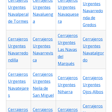
Cerrajeros
Cerrajeros
Cerrajeros
Urgentes
Urgentes
Urgentes
Urgentes
Navarredo
Navalperal
Navalueng
Navaquese
nda de
de Tormes
a
ra
Gredos
Cerrajeros
Cerrajeros
Cerrajeros
Cerrajeros
Urgentes
Urgentes
Urgentes
Urgentes
Las Navas
Navarredo
Navarrevis
Navatalgor
del
ndilla
ca
do
Marqués
Cerrajeros
Cerrajeros
Cerrajeros
Cerrajeros
Urgentes
Urgentes
Urgentes
Urgentes
Navatejare
Neila de
Niharra
Ojos-Albos
s
San Miguel
Cerrajeros
Cerrajeros
Cerrajeros
Cerrajeros