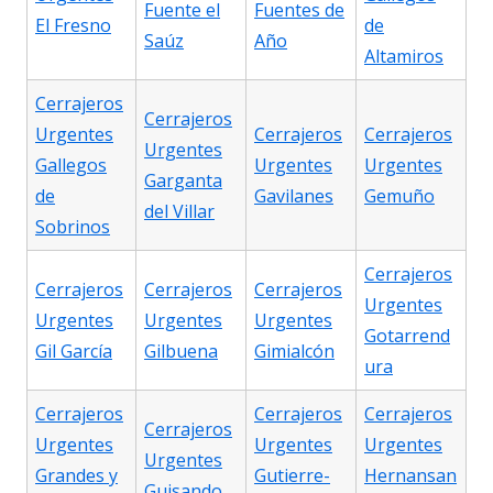
Fuente el
Fuentes de
El Fresno
de
Saúz
Año
Altamiros
Cerrajeros
Cerrajeros
Urgentes
Cerrajeros
Cerrajeros
Urgentes
Gallegos
Urgentes
Urgentes
Garganta
de
Gavilanes
Gemuño
del Villar
Sobrinos
Cerrajeros
Cerrajeros
Cerrajeros
Cerrajeros
Urgentes
Urgentes
Urgentes
Urgentes
Gotarrend
Gil García
Gilbuena
Gimialcón
ura
Cerrajeros
Cerrajeros
Cerrajeros
Cerrajeros
Urgentes
Urgentes
Urgentes
Urgentes
Grandes y
Gutierre-
Hernansan
Guisando