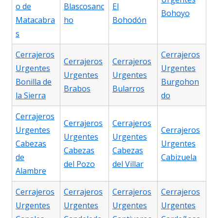
o de
Blascosanc
El
Bohoyo
Matacabra
ho
Bohodón
s
Cerrajeros
Cerrajeros
Cerrajeros
Cerrajeros
Urgentes
Urgentes
Urgentes
Urgentes
Bonilla de
Burgohon
Brabos
Bularros
la Sierra
do
Cerrajeros
Cerrajeros
Cerrajeros
Urgentes
Cerrajeros
Urgentes
Urgentes
Cabezas
Urgentes
Cabezas
Cabezas
de
Cabizuela
del Pozo
del Villar
Alambre
Cerrajeros
Cerrajeros
Cerrajeros
Cerrajeros
Urgentes
Urgentes
Urgentes
Urgentes