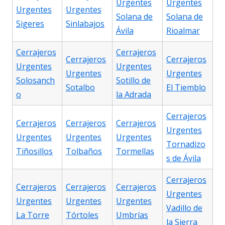
Urgentes
Urgentes
Urgentes
Urgentes
Solana de
Solana de
Sigeres
Sinlabajos
Ávila
Rioalmar
Cerrajeros
Cerrajeros
Cerrajeros
Cerrajeros
Urgentes
Urgentes
Urgentes
Urgentes
Solosanch
Sotillo de
Sotalbo
El Tiemblo
o
la Adrada
Cerrajeros
Cerrajeros
Cerrajeros
Cerrajeros
Urgentes
Urgentes
Urgentes
Urgentes
Tornadizo
Tiñosillos
Tolbaños
Tormellas
s de Ávila
Cerrajeros
Cerrajeros
Cerrajeros
Cerrajeros
Urgentes
Urgentes
Urgentes
Urgentes
Vadillo de
La Torre
Tórtoles
Umbrías
la Sierra