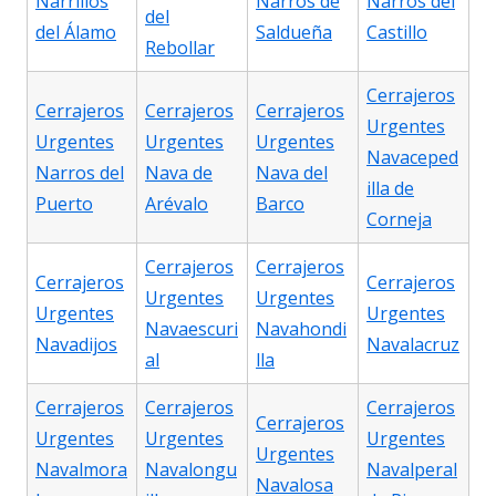
Narrillos
Narros de
Narros del
del
del Álamo
Saldueña
Castillo
Rebollar
Cerrajeros
Cerrajeros
Cerrajeros
Cerrajeros
Urgentes
Urgentes
Urgentes
Urgentes
Navaceped
Narros del
Nava de
Nava del
illa de
Puerto
Arévalo
Barco
Corneja
Cerrajeros
Cerrajeros
Cerrajeros
Cerrajeros
Urgentes
Urgentes
Urgentes
Urgentes
Navaescuri
Navahondi
Navadijos
Navalacruz
al
lla
Cerrajeros
Cerrajeros
Cerrajeros
Cerrajeros
Urgentes
Urgentes
Urgentes
Urgentes
Navalmora
Navalongu
Navalperal
Navalosa