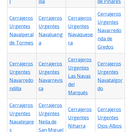
l
illa
de Pinares
Cerrajeros
Cerrajeros
Cerrajeros
Cerrajeros
Urgentes
Urgentes
Urgentes
Urgentes
Navarredo
Navalperal
Navalueng
Navaquese
nda de
de Tormes
a
ra
Gredos
Cerrajeros
Cerrajeros
Cerrajeros
Cerrajeros
Urgentes
Urgentes
Urgentes
Urgentes
Las Navas
Navarredo
Navarrevis
Navatalgor
del
ndilla
ca
do
Marqués
Cerrajeros
Cerrajeros
Cerrajeros
Cerrajeros
Urgentes
Urgentes
Urgentes
Urgentes
Navatejare
Neila de
Niharra
Ojos-Albos
s
San Miguel