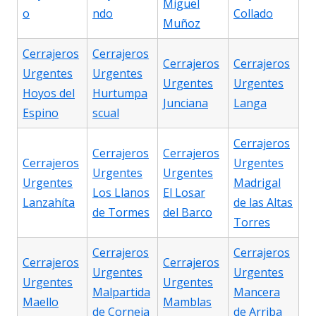
Miguel
o
ndo
Collado
Muñoz
Cerrajeros
Cerrajeros
Cerrajeros
Cerrajeros
Urgentes
Urgentes
Urgentes
Urgentes
Hoyos del
Hurtumpa
Junciana
Langa
Espino
scual
Cerrajeros
Cerrajeros
Cerrajeros
Cerrajeros
Urgentes
Urgentes
Urgentes
Urgentes
Madrigal
Los Llanos
El Losar
Lanzahíta
de las Altas
de Tormes
del Barco
Torres
Cerrajeros
Cerrajeros
Cerrajeros
Cerrajeros
Urgentes
Urgentes
Urgentes
Urgentes
Malpartida
Mancera
Maello
Mamblas
de Corneja
de Arriba