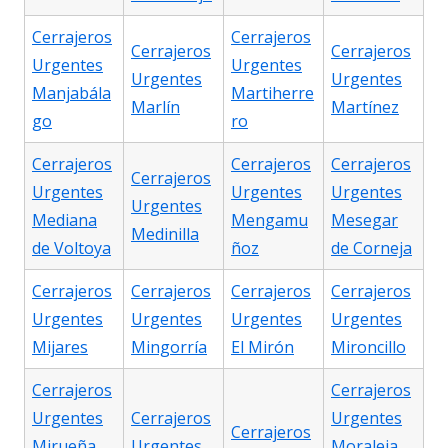
Cerrajeros
Cerrajeros
Cerrajeros
Cerrajeros
Urgentes
Urgentes
Urgentes
Urgentes
Manjabála
Martiherre
Marlín
Martínez
go
ro
Cerrajeros
Cerrajeros
Cerrajeros
Cerrajeros
Urgentes
Urgentes
Urgentes
Urgentes
Mediana
Mengamu
Mesegar
Medinilla
de Voltoya
ñoz
de Corneja
Cerrajeros
Cerrajeros
Cerrajeros
Cerrajeros
Urgentes
Urgentes
Urgentes
Urgentes
Mijares
Mingorría
El Mirón
Mironcillo
Cerrajeros
Cerrajeros
Urgentes
Cerrajeros
Urgentes
Cerrajeros
Mirueña
Urgentes
Moraleja