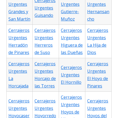
Cerrajeros
Urgentes
Urgentes
Urgentes
Urgentes
Grandes y
Gutierre-
Hernansan
Guisando
San Martín
Muñoz
cho
Cerrajeros
Cerrajeros
Cerrajeros
Cerrajeros
Urgentes
Urgentes
Urgentes
Urgentes
Herradón
Herreros
Higuera de
La Hija de
de Pinares
de Suso
las Dueñas
Dios
Cerrajeros
Cerrajeros
Cerrajeros
Cerrajeros
Urgentes
Urgentes
Urgentes
Urgentes
La
Horcajo de
El Hoyo de
El Hornillo
Horcajada
las Torres
Pinares
Cerrajeros
Cerrajeros
Cerrajeros
Cerrajeros
Urgentes
Urgentes
Urgentes
Urgentes
Hoyos de
Hoyocaser
Hoyorredo
Hoyos del