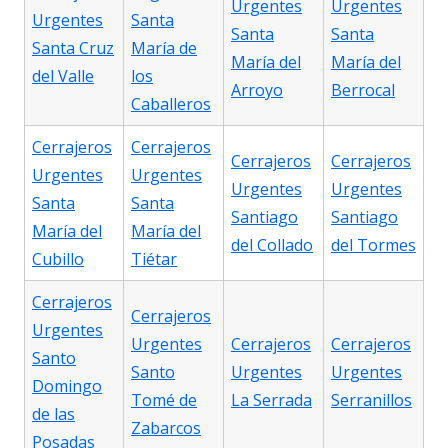
Urgentes
Urgentes
Urgentes
Santa
Santa
Santa
Santa Cruz
María de
María del
María del
del Valle
los
Arroyo
Berrocal
Caballeros
Cerrajeros
Cerrajeros
Cerrajeros
Cerrajeros
Urgentes
Urgentes
Urgentes
Urgentes
Santa
Santa
Santiago
Santiago
María del
María del
del Collado
del Tormes
Cubillo
Tiétar
Cerrajeros
Cerrajeros
Urgentes
Urgentes
Cerrajeros
Cerrajeros
Santo
Santo
Urgentes
Urgentes
Domingo
Tomé de
La Serrada
Serranillos
de las
Zabarcos
Posadas