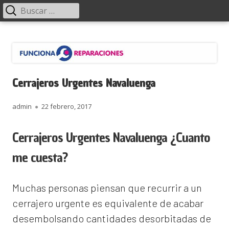
Menú
Buscar:
principal
Saltar
Funciona Reparaciones
al
contenido
Cerrajeros Urgentes Navaluenga
Autor
Publicado
admin
22 febrero, 2017
el
Cerrajeros Urgentes Navaluenga ¿Cuanto
me cuesta?
Muchas personas piensan que recurrir a un
cerrajero urgente es equivalente de acabar
desembolsando cantidades desorbitadas de