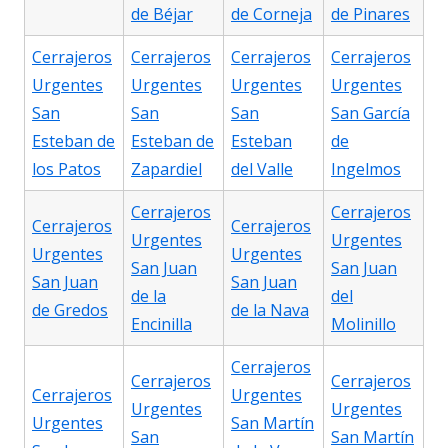
de Béjar
de Corneja
de Pinares
Cerrajeros
Cerrajeros
Cerrajeros
Cerrajeros
Urgentes
Urgentes
Urgentes
Urgentes
San
San
San
San García
Esteban de
Esteban de
Esteban
de
los Patos
Zapardiel
del Valle
Ingelmos
Cerrajeros
Cerrajeros
Cerrajeros
Cerrajeros
Urgentes
Urgentes
Urgentes
Urgentes
San Juan
San Juan
San Juan
San Juan
de la
del
de Gredos
de la Nava
Encinilla
Molinillo
Cerrajeros
Cerrajeros
Cerrajeros
Cerrajeros
Urgentes
Urgentes
Urgentes
Urgentes
San Martín
San
San Martín