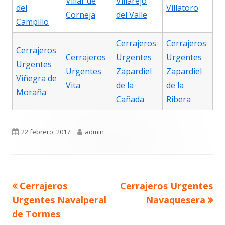
Villar de
Villarejo
del
Villatoro
Corneja
del Valle
Campillo
Cerrajeros
Cerrajeros
Cerrajeros
Cerrajeros
Urgentes
Urgentes
Urgentes
Urgentes
Zapardiel
Zapardiel
Viñegra de
Vita
de la
de la
Moraña
Cañada
Ribera
Publicado
Autor
22 febrero, 2017
admin
el
Navegación
Artículo
Artículo
Cerrajeros
Cerrajeros Urgentes
de
anterior
siguiente
entradas
Urgentes Navalperal
Navaquesera
de Tormes