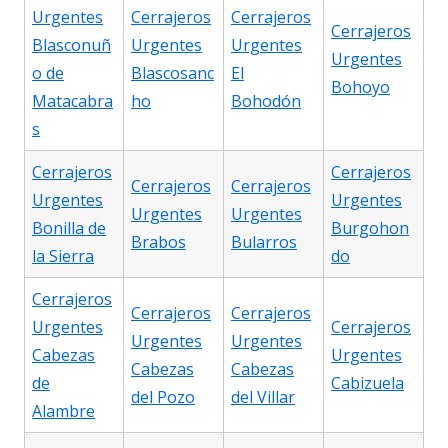
Urgentes
Cerrajeros
Cerrajeros
Cerrajeros
Blasconuñ
Urgentes
Urgentes
Urgentes
o de
Blascosanc
El
Bohoyo
Matacabra
ho
Bohodón
s
Cerrajeros
Cerrajeros
Cerrajeros
Cerrajeros
Urgentes
Urgentes
Urgentes
Urgentes
Bonilla de
Burgohon
Brabos
Bularros
la Sierra
do
Cerrajeros
Cerrajeros
Cerrajeros
Urgentes
Cerrajeros
Urgentes
Urgentes
Cabezas
Urgentes
Cabezas
Cabezas
de
Cabizuela
del Pozo
del Villar
Alambre