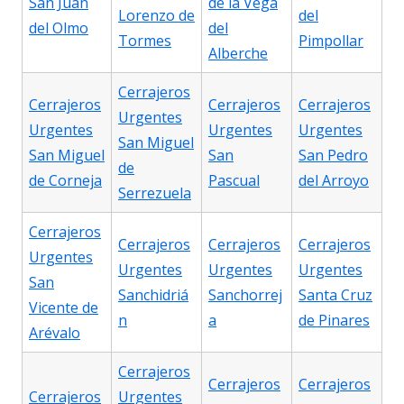
San Juan
de la Vega
Lorenzo de
del
del Olmo
del
Tormes
Pimpollar
Alberche
Cerrajeros
Cerrajeros
Cerrajeros
Cerrajeros
Urgentes
Urgentes
Urgentes
Urgentes
San Miguel
San Miguel
San
San Pedro
de
de Corneja
Pascual
del Arroyo
Serrezuela
Cerrajeros
Cerrajeros
Cerrajeros
Cerrajeros
Urgentes
Urgentes
Urgentes
Urgentes
San
Sanchidriá
Sanchorrej
Santa Cruz
Vicente de
n
a
de Pinares
Arévalo
Cerrajeros
Cerrajeros
Cerrajeros
Cerrajeros
Urgentes