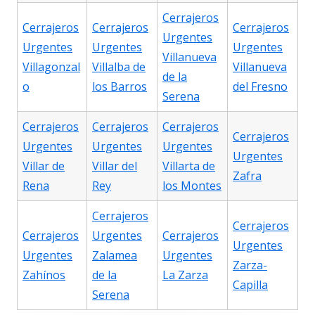
Cerrajeros
Cerrajeros
Cerrajeros
Cerrajeros
Urgentes
Urgentes
Urgentes
Urgentes
Villanueva
Villagonzal
Villalba de
Villanueva
de la
o
los Barros
del Fresno
Serena
Cerrajeros
Cerrajeros
Cerrajeros
Cerrajeros
Urgentes
Urgentes
Urgentes
Urgentes
Villar de
Villar del
Villarta de
Zafra
Rena
Rey
los Montes
Cerrajeros
Cerrajeros
Cerrajeros
Urgentes
Cerrajeros
Urgentes
Urgentes
Zalamea
Urgentes
Zarza-
Zahínos
de la
La Zarza
Capilla
Serena