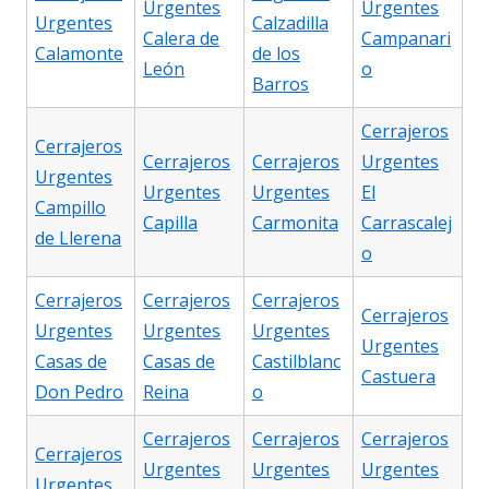
Urgentes
Urgentes
Urgentes
Calzadilla
Calera de
Campanari
Calamonte
de los
León
o
Barros
Cerrajeros
Cerrajeros
Cerrajeros
Cerrajeros
Urgentes
Urgentes
Urgentes
Urgentes
El
Campillo
Capilla
Carmonita
Carrascalej
de Llerena
o
Cerrajeros
Cerrajeros
Cerrajeros
Cerrajeros
Urgentes
Urgentes
Urgentes
Urgentes
Casas de
Casas de
Castilblanc
Castuera
Don Pedro
Reina
o
Cerrajeros
Cerrajeros
Cerrajeros
Cerrajeros
Urgentes
Urgentes
Urgentes
Urgentes