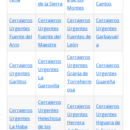
de la Sierra
Cantos
Montes
Cerrajeros
Cerrajeros
Cerrajeros
Cerrajeros
Urgentes
Urgentes
Urgentes
Urgentes
Fuente del
Fuente del
Fuentes de
Garbayuel
Arco
Maestre
León
a
Cerrajeros
Cerrajeros
Cerrajeros
Urgentes
Cerrajeros
Urgentes
Urgentes
Granja de
Urgentes
La
Garlitos
Torreherm
Guareña
Garrovilla
osa
Cerrajeros
Cerrajeros
Cerrajeros
Cerrajeros
Urgentes
Urgentes
Urgentes
Urgentes
Helechosa
Herrera
Higuera de
La Haba
de los