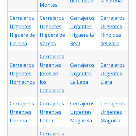
del Duque
la Serena
Montes
Cerrajeros
Cerrajeros
Cerrajeros
Cerrajeros
Urgentes
Urgentes
Urgentes
Urgentes
Higuera de
Higuera de
Higuera la
Hinojosa
Llerena
Vargas
Real
del Valle
Cerrajeros
Cerrajeros
Urgentes
Cerrajeros
Cerrajeros
Urgentes
Jerez de
Urgentes
Urgentes
Hornachos
los
La Lapa
Llera
Caballeros
Cerrajeros
Cerrajeros
Cerrajeros
Cerrajeros
Urgentes
Urgentes
Urgentes
Urgentes
Llerena
Lobón
Magacela
Maguilla
Cerrajeros