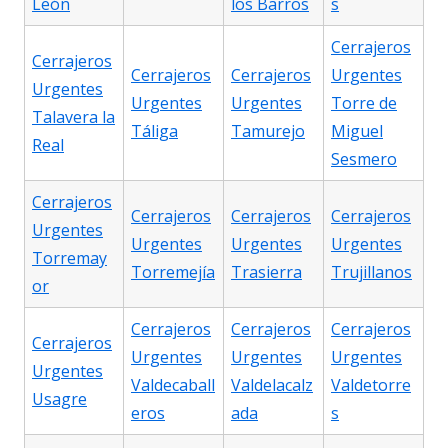
León
los Barros
s
Cerrajeros
Cerrajeros
Cerrajeros
Cerrajeros
Urgentes
Urgentes
Urgentes
Urgentes
Torre de
Talavera la
Táliga
Tamurejo
Miguel
Real
Sesmero
Cerrajeros
Cerrajeros
Cerrajeros
Cerrajeros
Urgentes
Urgentes
Urgentes
Urgentes
Torremay
Torremejía
Trasierra
Trujillanos
or
Cerrajeros
Cerrajeros
Cerrajeros
Cerrajeros
Urgentes
Urgentes
Urgentes
Urgentes
Valdecaball
Valdelacalz
Valdetorre
Usagre
eros
ada
s