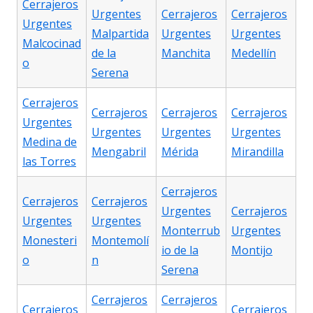
Cerrajeros
Urgentes
Cerrajeros
Cerrajeros
Urgentes
Malpartida
Urgentes
Urgentes
Malcocinad
de la
Manchita
Medellín
o
Serena
Cerrajeros
Cerrajeros
Cerrajeros
Cerrajeros
Urgentes
Urgentes
Urgentes
Urgentes
Medina de
Mengabril
Mérida
Mirandilla
las Torres
Cerrajeros
Cerrajeros
Cerrajeros
Urgentes
Cerrajeros
Urgentes
Urgentes
Monterrub
Urgentes
Monesteri
Montemolí
io de la
Montijo
o
n
Serena
Cerrajeros
Cerrajeros
Cerrajeros
Cerrajeros