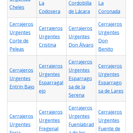
La
Cordobilla
La
Cheles
Codosera
de Lácara
Coronada
Cerrajeros
Cerrajeros
Cerrajeros
Cerrajeros
Urgentes
Urgentes
Urgentes
Urgentes
Corte de
Don
Cristina
Don Álvaro
Peleas
Benito
Cerrajeros
Cerrajeros
Cerrajeros
Cerrajeros
Urgentes
Urgentes
Urgentes
Urgentes
Esparrago
Esparragal
Esparrago
Entrín Bajo
sa de la
ejo
sa de Lares
Serena
Cerrajeros
Cerrajeros
Cerrajeros
Cerrajeros
Urgentes
Urgentes
Urgentes
Urgentes
Fuenlabrad
Fregenal
Fuente de
Feria
a de los