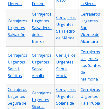
Risco
Llerena
Fresno
la Sierra
Cerrajeros
Cerrajeros
Cerrajeros
Cerrajeros
Urgentes
Urgentes
Urgentes
Urgentes
Salvatierra
San
San Pedro
Salvaleón
de los
Vicente de
de Mérida
Barros
Alcántara
Cerrajeros
Cerrajeros
Cerrajeros
Cerrajeros
Urgentes
Urgentes
Urgentes
Urgentes
Los Santos
Sancti-
Santa
Santa
de
Spíritus
Amalia
Marta
Maimona
Cerrajeros
Cerrajeros
Cerrajeros
Cerrajeros
Urgentes
Urgentes
Urgentes
Urgentes
Segura de
Solana de
Talarrubia
Siruela