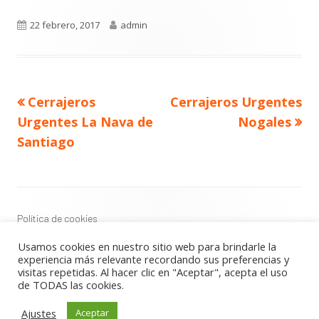
Publicado
Autor
22 febrero, 2017
admin
el
Navegación
Artículo
Artículo
Cerrajeros
Cerrajeros Urgentes
de
anterior
siguiente
entradas
Urgentes La Nava de
Nogales
Santiago
Contenido
del
Footer
Política de cookies
Política de privacidad
Usamos cookies en nuestro sitio web para brindarle la
Aviso Legal
experiencia más relevante recordando sus preferencias y
visitas repetidas. Al hacer clic en "Aceptar", acepta el uso
de TODAS las cookies.
Usando
Tiny Framework
•
Acceder
Ajustes
Aceptar