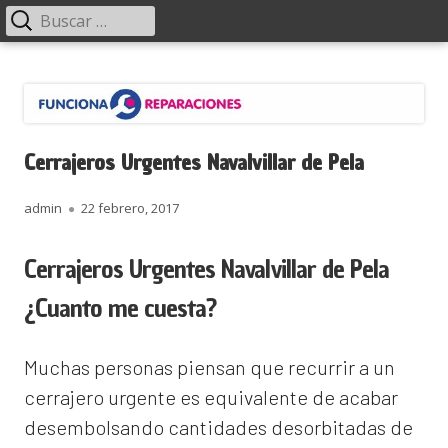
Menú
Buscar:
principal
Saltar
Funciona Reparaciones
al
contenido
Cerrajeros Urgentes Navalvillar de Pela
Autor
Publicado
admin
22 febrero, 2017
el
Cerrajeros Urgentes Navalvillar de Pela
¿Cuanto me cuesta?
Muchas personas piensan que recurrir a un
cerrajero urgente es equivalente de acabar
desembolsando cantidades desorbitadas de