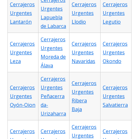
Cerrajeros
Cerrajeros
Cerrajeros
Cerrajeros
Urgentes
Urgentes
Urgentes
Urgentes
Lapuebla
Lantarón
Llodio
Legutio
de Labarca
Cerrajeros
Cerrajeros
Cerrajeros
Cerrajeros
Urgentes
Urgentes
Urgentes
Urgentes
Moreda de
Leza
Navaridas
Okondo
Álava
Cerrajeros
Cerrajeros
Cerrajeros
Urgentes
Cerrajeros
Urgentes
Urgentes
Peñacerra
Urgentes
Ribera
Oyón-Oion
da-
Salvatierra
Baja
Urizaharra
Cerrajeros
Cerrajeros
Cerrajeros
Cerrajeros
Urgentes