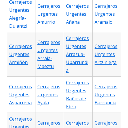
Cerrajeros
Cerrajeros
Cerrajeros
Cerrajeros
Urgentes
Urgentes
Urgentes
Urgentes
Alegría-
Amurrio
Añana
Aramaio
Dulantzi
Cerrajeros
Cerrajeros
Cerrajeros
Urgentes
Cerrajeros
Urgentes
Urgentes
Arrazua-
Urgentes
Arraia-
Armiñón
Ubarrundi
Artziniega
Maeztu
a
Cerrajeros
Cerrajeros
Cerrajeros
Cerrajeros
Urgentes
Urgentes
Urgentes
Urgentes
Baños de
Asparrena
Ayala
Barrundia
Ebro
Cerrajeros
Cerrajeros
Cerrajeros
Cerrajeros
Urgentes