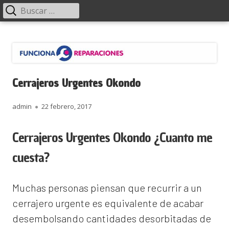
Menú
Buscar:
principal
Saltar
Funciona Reparaciones
al
contenido
Cerrajeros Urgentes Okondo
Autor
Publicado
admin
22 febrero, 2017
el
Cerrajeros Urgentes Okondo ¿Cuanto me
cuesta?
Muchas personas piensan que recurrir a un
cerrajero urgente es equivalente de acabar
desembolsando cantidades desorbitadas de