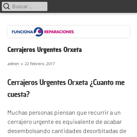
Menú
Buscar:
principal
Saltar
Funciona Reparaciones
al
contenido
Cerrajeros Urgentes Orxeta
Autor
Publicado
admin
22 febrero, 2017
el
Cerrajeros Urgentes Orxeta ¿Cuanto me
cuesta?
Muchas personas piensan que recurrir a un
cerrajero urgente es equivalente de acabar
desembolsando cantidades desorbitadas de