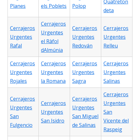
Quatreton
Planes
els Poblets
Polop
deta
Cerrajeros
Cerrajeros
Cerrajeros
Cerrajeros
Urgentes
Urgentes
Urgentes
Urgentes
el Ràfol
Rafal
Redován
Relleu
dAlmúnia
Cerrajeros
Cerrajeros
Cerrajeros
Cerrajeros
Urgentes
Urgentes
Urgentes
Urgentes
Rojales
la Romana
Sagra
Salinas
Cerrajeros
Cerrajeros
Cerrajeros
Cerrajeros
Urgentes
Urgentes
Urgentes
Urgentes
San
San
San Miguel
San Isidro
Vicente del
Fulgencio
de Salinas
Raspeig