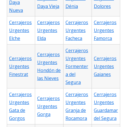
Daya
Daya Vieja
Dénia
Dolores
Nueva
Cerrajeros
Cerrajeros
Cerrajeros
Cerrajeros
Urgentes
Urgentes
Urgentes
Urgentes
Elche
Elda
Facheca
Famorca
Cerrajeros
Cerrajeros
Cerrajeros
Urgentes
Cerrajeros
Urgentes
Urgentes
Formenter
Urgentes
Hondón de
Finestrat
a del
Gaianes
las Nieves
Segura
Cerrajeros
Cerrajeros
Cerrajeros
Cerrajeros
Urgentes
Urgentes
Urgentes
Urgentes
Gata de
Granja de
Guardamar
Gorga
Gorgos
Rocamora
del Segura