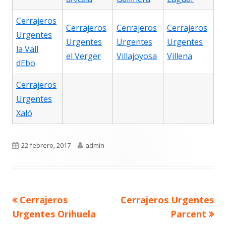
Cerrajeros
Cerrajeros
Cerrajeros
Cerrajeros
Urgentes
Urgentes
Urgentes
Urgentes
la Vall
el Verger
Villajoyosa
Villena
dEbo
Cerrajeros
Urgentes
Xaló
Publicado
Autor
22 febrero, 2017
admin
el
Navegación
Artículo
Artículo
Cerrajeros
Cerrajeros Urgentes
de
anterior
siguiente
entradas
Urgentes Orihuela
Parcent