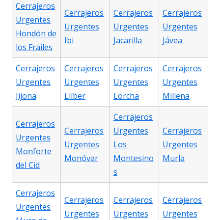
Cerrajeros
Cerrajeros
Cerrajeros
Cerrajeros
Urgentes
Urgentes
Urgentes
Urgentes
Hondón de
Ibi
Jacarilla
Jávea
los Frailes
Cerrajeros
Cerrajeros
Cerrajeros
Cerrajeros
Urgentes
Urgentes
Urgentes
Urgentes
Jijona
Llíber
Lorcha
Millena
Cerrajeros
Cerrajeros
Cerrajeros
Urgentes
Cerrajeros
Urgentes
Urgentes
Los
Urgentes
Monforte
Monóvar
Montesino
Murla
del Cid
s
Cerrajeros
Cerrajeros
Cerrajeros
Cerrajeros
Urgentes
Urgentes
Urgentes
Urgentes