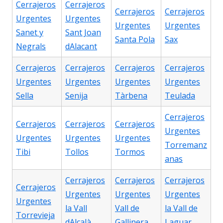
Cerrajeros
Cerrajeros
Cerrajeros
Cerrajeros
Urgentes
Urgentes
Urgentes
Urgentes
Sanet y
Sant Joan
Santa Pola
Sax
Negrals
dAlacant
Cerrajeros
Cerrajeros
Cerrajeros
Cerrajeros
Urgentes
Urgentes
Urgentes
Urgentes
Sella
Senija
Tàrbena
Teulada
Cerrajeros
Cerrajeros
Cerrajeros
Cerrajeros
Urgentes
Urgentes
Urgentes
Urgentes
Torremanz
Tibi
Tollos
Tormos
anas
Cerrajeros
Cerrajeros
Cerrajeros
Cerrajeros
Urgentes
Urgentes
Urgentes
Urgentes
la Vall
Vall de
la Vall de
Torrevieja
dAlcalà
Gallinera
Laguar