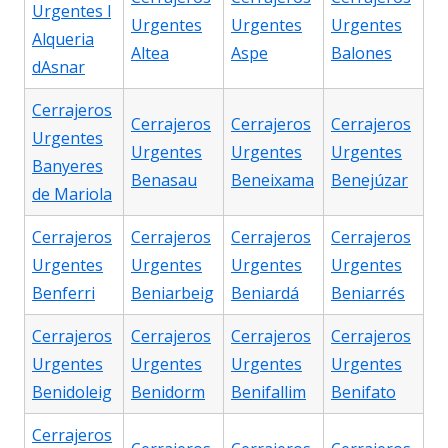
Urgentes l
Urgentes
Urgentes
Urgentes
Alqueria
Altea
Aspe
Balones
dAsnar
Cerrajeros
Cerrajeros
Cerrajeros
Cerrajeros
Urgentes
Urgentes
Urgentes
Urgentes
Banyeres
Benasau
Beneixama
Benejúzar
de Mariola
Cerrajeros
Cerrajeros
Cerrajeros
Cerrajeros
Urgentes
Urgentes
Urgentes
Urgentes
Benferri
Beniarbeig
Beniardá
Beniarrés
Cerrajeros
Cerrajeros
Cerrajeros
Cerrajeros
Urgentes
Urgentes
Urgentes
Urgentes
Benidoleig
Benidorm
Benifallim
Benifato
Cerrajeros