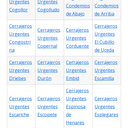
Urgentes
Urgentes
Condemios
Condemios
Cogollor
Cogolludo
de Abajo
de Arriba
Cerrajeros
Cerrajeros
Cerrajeros
Cerrajeros
Urgentes
Urgentes
Urgentes
Urgentes
Congostri
El Cubillo
Copernal
Corduente
na
de Uceda
Cerrajeros
Cerrajeros
Cerrajeros
Cerrajeros
Urgentes
Urgentes
Urgentes
Urgentes
Driebes
Durón
Embid
Escamilla
Cerrajeros
Cerrajeros
Cerrajeros
Urgentes
Cerrajeros
Urgentes
Urgentes
Espinosa
Urgentes
Escariche
Escopete
de
Esplegares
Henares