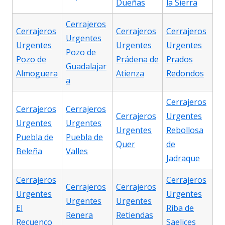
Dueñas
la Sierra
Cerrajeros
Cerrajeros
Cerrajeros
Cerrajeros
Urgentes
Urgentes
Urgentes
Urgentes
Pozo de
Pozo de
Prádena de
Prados
Guadalajar
Almoguera
Atienza
Redondos
a
Cerrajeros
Cerrajeros
Cerrajeros
Cerrajeros
Urgentes
Urgentes
Urgentes
Urgentes
Rebollosa
Puebla de
Puebla de
Quer
de
Beleña
Valles
Jadraque
Cerrajeros
Cerrajeros
Cerrajeros
Cerrajeros
Urgentes
Urgentes
Urgentes
Urgentes
El
Riba de
Renera
Retiendas
Recuenco
Saelices