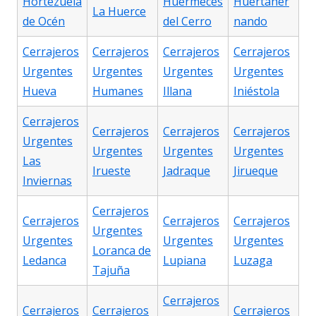
Hortezuela
Huérmeces
Huertaher
La Huerce
de Océn
del Cerro
nando
Cerrajeros
Cerrajeros
Cerrajeros
Cerrajeros
Urgentes
Urgentes
Urgentes
Urgentes
Hueva
Humanes
Illana
Iniéstola
Cerrajeros
Cerrajeros
Cerrajeros
Cerrajeros
Urgentes
Urgentes
Urgentes
Urgentes
Las
Irueste
Jadraque
Jirueque
Inviernas
Cerrajeros
Cerrajeros
Cerrajeros
Cerrajeros
Urgentes
Urgentes
Urgentes
Urgentes
Loranca de
Ledanca
Lupiana
Luzaga
Tajuña
Cerrajeros
Cerrajeros
Cerrajeros
Cerrajeros