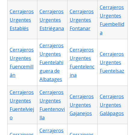
Cerrajeros
Cerrajeros
Cerrajeros
Cerrajeros
Urgentes
Urgentes
Urgentes
Urgentes
Fuembellid
Establés
Estriégana
Fontanar
a
Cerrajeros
Cerrajeros
Cerrajeros
Urgentes
Cerrajeros
Urgentes
Urgentes
Fuentelahi
Urgentes
Fuencemill
Fuentelenc
guera de
Fuentelsaz
án
ina
Albatages
Cerrajeros
Cerrajeros
Cerrajeros
Cerrajeros
Urgentes
Urgentes
Urgentes
Urgentes
Fuentelviej
Fuentenovi
Gajanejos
Galápagos
o
lla
Cerrajeros
Cerrajeros
Cerrajeros