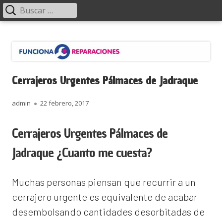
Menú
Buscar:
principal
Saltar
Funciona Reparaciones
al
contenido
Cerrajeros Urgentes Pálmaces de Jadraque
Autor
Publicado
admin
22 febrero, 2017
el
Cerrajeros Urgentes Pálmaces de
Jadraque ¿Cuanto me cuesta?
Muchas personas piensan que recurrir a un
cerrajero urgente es equivalente de acabar
desembolsando cantidades desorbitadas de