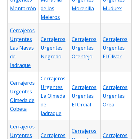
Montarrón
de los
Morenilla
Muduex
Meleros
Cerrajeros
Urgentes
Cerrajeros
Cerrajeros
Cerrajeros
Las Navas
Urgentes
Urgentes
Urgentes
de
Negredo
Ocentejo
El Olivar
Jadraque
Cerrajeros
Cerrajeros
Urgentes
Cerrajeros
Cerrajeros
Urgentes
La Olmeda
Urgentes
Urgentes
Olmeda de
de
El Ordial
Orea
Cobeta
Jadraque
Cerrajeros
Cerrajeros
Urgentes
Cerrajeros
Cerrajeros