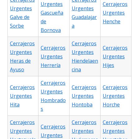
Urgentes
Cerrajeros
Urgentes
Urgentes
Gascueña
Urgentes
Galve de
Guadalajar
de
Henche
Sorbe
a
Bornova
Cerrajeros
Cerrajeros
Cerrajeros
Cerrajeros
Urgentes
Urgentes
Urgentes
Urgentes
Heras de
Hiendelaen
Herrería
Hijes
Ayuso
cina
Cerrajeros
Cerrajeros
Cerrajeros
Cerrajeros
Urgentes
Urgentes
Urgentes
Urgentes
Hombrado
Hita
Hontoba
Horche
s
Cerrajeros
Cerrajeros
Cerrajeros
Cerrajeros
Urgentes
Urgentes
Urgentes
Urgentes