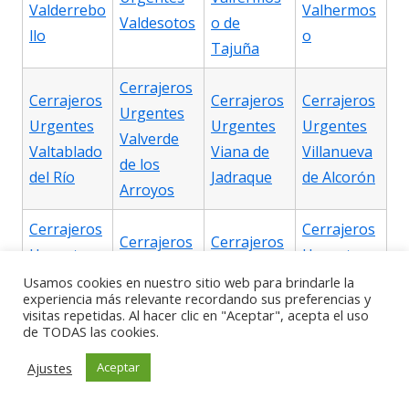
Valderrebo
Valhermos
Valdesotos
o de
llo
o
Tajuña
Cerrajeros
Cerrajeros
Cerrajeros
Cerrajeros
Urgentes
Urgentes
Urgentes
Urgentes
Valverde
Valtablado
Viana de
Villanueva
de los
del Río
Jadraque
de Alcorón
Arroyos
Cerrajeros
Cerrajeros
Cerrajeros
Cerrajeros
Urgentes
Urgentes
Urgentes
Urgentes
Villanueva
Villaseca
Usamos cookies en nuestro sitio web para brindarle la
Villanueva
Villares de
experiencia más relevante recordando sus preferencias y
de
de
visitas repetidas. Al hacer clic en "Aceptar", acepta el uso
de la Torre
Jadraque
Argecilla
Henares
de TODAS las cookies.
Ajustes
Aceptar
Cerrajeros
Cerrajeros
Cerrajeros
Cerrajeros
Urgentes
Urgentes