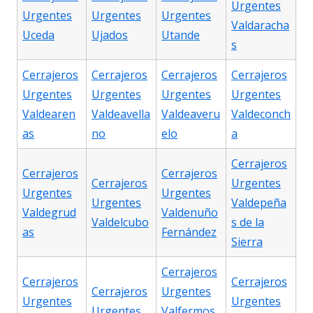
Urgentes
Urgentes
Urgentes
Urgentes
Valdaracha
Uceda
Ujados
Utande
s
Cerrajeros
Cerrajeros
Cerrajeros
Cerrajeros
Urgentes
Urgentes
Urgentes
Urgentes
Valdearen
Valdeavella
Valdeaveru
Valdeconch
as
no
elo
a
Cerrajeros
Cerrajeros
Cerrajeros
Cerrajeros
Urgentes
Urgentes
Urgentes
Urgentes
Valdepeña
Valdegrud
Valdenuño
Valdelcubo
s de la
as
Fernández
Sierra
Cerrajeros
Cerrajeros
Cerrajeros
Cerrajeros
Urgentes
Urgentes
Urgentes
Urgentes
Valfermos