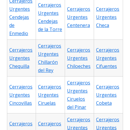
Cerrajeros
Cerrajeros
Urgentes
Cerrajeros
Cerrajeros
Urgentes
Cendejas
Urgentes
Urgentes
Cendejas
de
Centenera
Checa
de la Torre
Enmedio
Cerrajeros
Cerrajeros
Cerrajeros
Cerrajeros
Urgentes
Urgentes
Urgentes
Urgentes
Chillarón
Chequilla
Chiloeches
Cifuentes
del Rey
Cerrajeros
Cerrajeros
Cerrajeros
Cerrajeros
Urgentes
Urgentes
Urgentes
Urgentes
Ciruelos
Cincovillas
Ciruelas
Cobeta
del Pinar
Cerrajeros
Cerrajeros
Cerrajeros
Cerrajeros
Urgentes
Urgentes