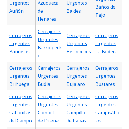
Urgentes
Azuqueca
Urgentes
Baños de
Auñón
de
Baides
Tajo
Henares
Cerrajeros
Cerrajeros
Cerrajeros
Cerrajeros
Urgentes
Urgentes
Urgentes
Urgentes
Barriopedr
Bañuelos
Berninches
La Bodera
o
Cerrajeros
Cerrajeros
Cerrajeros
Cerrajeros
Urgentes
Urgentes
Urgentes
Urgentes
Brihuega
Budia
Bujalaro
Bustares
Cerrajeros
Cerrajeros
Cerrajeros
Cerrajeros
Urgentes
Urgentes
Urgentes
Urgentes
Cabanillas
Campillo
Campillo
Campisába
del Campo
de Dueñas
de Ranas
los