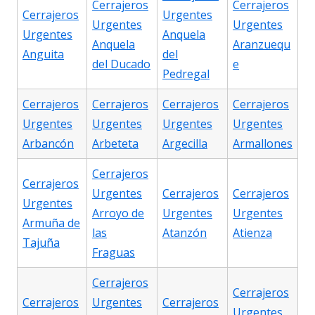
Cerrajeros
Cerrajeros
Cerrajeros
Urgentes
Urgentes
Urgentes
Urgentes
Anquela
Anquela
Aranzuequ
Anguita
del
del Ducado
e
Pedregal
Cerrajeros
Cerrajeros
Cerrajeros
Cerrajeros
Urgentes
Urgentes
Urgentes
Urgentes
Arbancón
Arbeteta
Argecilla
Armallones
Cerrajeros
Cerrajeros
Urgentes
Cerrajeros
Cerrajeros
Urgentes
Arroyo de
Urgentes
Urgentes
Armuña de
las
Atanzón
Atienza
Tajuña
Fraguas
Cerrajeros
Cerrajeros
Cerrajeros
Urgentes
Cerrajeros
Urgentes