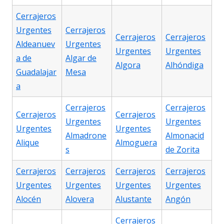
Cerrajeros
Urgentes
Cerrajeros
Cerrajeros
Cerrajeros
Aldeanuev
Urgentes
Urgentes
Urgentes
a de
Algar de
Algora
Alhóndiga
Guadalajar
Mesa
a
Cerrajeros
Cerrajeros
Cerrajeros
Cerrajeros
Urgentes
Urgentes
Urgentes
Urgentes
Almadrone
Almonacid
Alique
Almoguera
s
de Zorita
Cerrajeros
Cerrajeros
Cerrajeros
Cerrajeros
Urgentes
Urgentes
Urgentes
Urgentes
Alocén
Alovera
Alustante
Angón
Cerrajeros