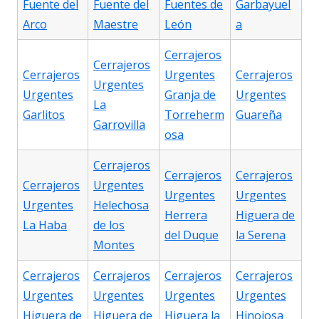
Fuente del
Fuente del
Fuentes de
Garbayuel
Arco
Maestre
León
a
Cerrajeros
Cerrajeros
Cerrajeros
Urgentes
Cerrajeros
Urgentes
Urgentes
Granja de
Urgentes
La
Garlitos
Torreherm
Guareña
Garrovilla
osa
Cerrajeros
Cerrajeros
Cerrajeros
Cerrajeros
Urgentes
Urgentes
Urgentes
Urgentes
Helechosa
Herrera
Higuera de
La Haba
de los
del Duque
la Serena
Montes
Cerrajeros
Cerrajeros
Cerrajeros
Cerrajeros
Urgentes
Urgentes
Urgentes
Urgentes
Higuera de
Higuera de
Higuera la
Hinojosa