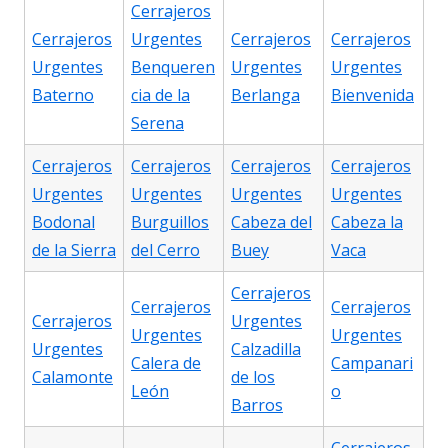
Cerrajeros
Cerrajeros
Urgentes
Cerrajeros
Cerrajeros
Urgentes
Benqueren
Urgentes
Urgentes
Baterno
cia de la
Berlanga
Bienvenida
Serena
Cerrajeros
Cerrajeros
Cerrajeros
Cerrajeros
Urgentes
Urgentes
Urgentes
Urgentes
Bodonal
Burguillos
Cabeza del
Cabeza la
de la Sierra
del Cerro
Buey
Vaca
Cerrajeros
Cerrajeros
Cerrajeros
Cerrajeros
Urgentes
Urgentes
Urgentes
Urgentes
Calzadilla
Calera de
Campanari
Calamonte
de los
León
o
Barros