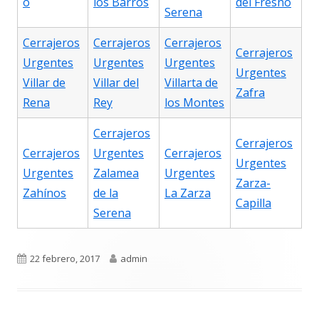
o
los Barros
del Fresno
Serena
Cerrajeros
Cerrajeros
Cerrajeros
Cerrajeros
Urgentes
Urgentes
Urgentes
Urgentes
Villar de
Villar del
Villarta de
Zafra
Rena
Rey
los Montes
Cerrajeros
Cerrajeros
Cerrajeros
Urgentes
Cerrajeros
Urgentes
Urgentes
Zalamea
Urgentes
Zarza-
Zahínos
de la
La Zarza
Capilla
Serena
Publicado
Autor
22 febrero, 2017
admin
el