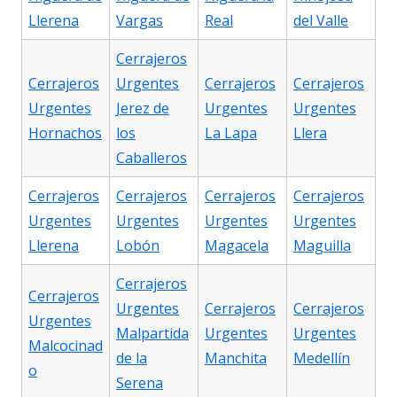
Llerena
Vargas
Real
del Valle
Cerrajeros
Cerrajeros
Urgentes
Cerrajeros
Cerrajeros
Urgentes
Jerez de
Urgentes
Urgentes
Hornachos
los
La Lapa
Llera
Caballeros
Cerrajeros
Cerrajeros
Cerrajeros
Cerrajeros
Urgentes
Urgentes
Urgentes
Urgentes
Llerena
Lobón
Magacela
Maguilla
Cerrajeros
Cerrajeros
Urgentes
Cerrajeros
Cerrajeros
Urgentes
Malpartida
Urgentes
Urgentes
Malcocinad
de la
Manchita
Medellín
o
Serena