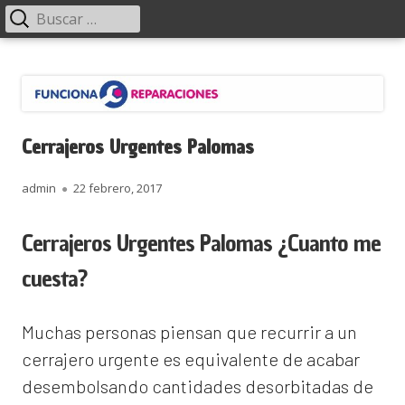
Menú
Buscar:
principal
Saltar
Funciona Reparaciones
al
contenido
Cerrajeros Urgentes Palomas
Autor
Publicado
admin
22 febrero, 2017
el
Cerrajeros Urgentes Palomas ¿Cuanto me
cuesta?
Muchas personas piensan que recurrir a un
cerrajero urgente es equivalente de acabar
desembolsando cantidades desorbitadas de