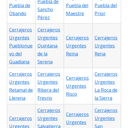
Puebla de
Puebla de
Puebla del
Puebla del
Sancho
Obando
Maestre
Prior
Pérez
Cerrajeros
Cerrajeros
Urgentes
Urgentes
Cerrajeros
Cerrajeros
Pueblonue
Quintana
Urgentes
Urgentes
vo del
de la
Reina
Rena
Guadiana
Serena
Cerrajeros
Cerrajeros
Cerrajeros
Cerrajeros
Urgentes
Urgentes
Urgentes
Urgentes
Retamal de
Ribera del
La Roca de
Risco
Llerena
Fresno
la Sierra
Cerrajeros
Cerrajeros
Cerrajeros
Cerrajeros
Urgentes
Urgentes
Urgentes
Urgentes
Salvatierra
San