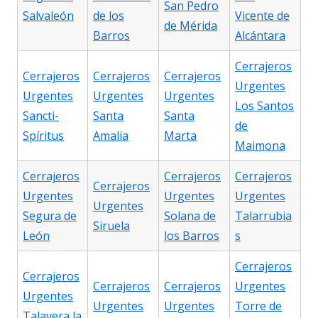
San Pedro
Salvaleón
de los
Vicente de
de Mérida
Barros
Alcántara
Cerrajeros
Cerrajeros
Cerrajeros
Cerrajeros
Urgentes
Urgentes
Urgentes
Urgentes
Los Santos
Sancti-
Santa
Santa
de
Spíritus
Amalia
Marta
Maimona
Cerrajeros
Cerrajeros
Cerrajeros
Cerrajeros
Urgentes
Urgentes
Urgentes
Urgentes
Segura de
Solana de
Talarrubia
Siruela
León
los Barros
s
Cerrajeros
Cerrajeros
Cerrajeros
Cerrajeros
Urgentes
Urgentes
Urgentes
Urgentes
Torre de
Talavera la